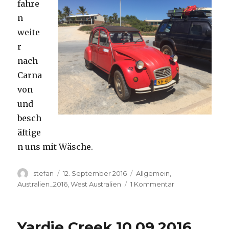
fahre
n
weite
r
nach
Carna
von
und
besch
äftige
n uns mit Wäsche.
Autor
Veröffentlicht
Kategorien
stefan
12. September 2016
Allgemein
,
am
zu
Australien_2016
,
West Australien
1 Kommentar
Carnavon
11.09.2016
Yardie Creek 10.09.2016