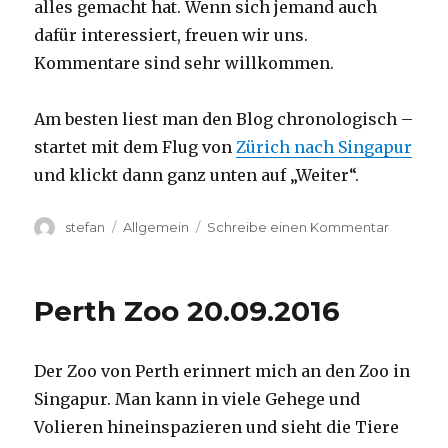
alles gemacht hat. Wenn sich jemand auch
dafür interessiert, freuen wir uns.
Kommentare sind sehr willkommen.
Am besten liest man den Blog chronologisch –
startet mit dem Flug von
Zürich nach Singapur
und klickt dann ganz unten auf „Weiter“.
Autor
Kategorien
zu
stefan
Allgemein
Schreibe einen Kommentar
Australie
2016
–
Perth Zoo 20.09.2016
von
Darwin
nach
Der Zoo von Perth erinnert mich an den Zoo in
Perth
Singapur. Man kann in viele Gehege und
Volieren hineinspazieren und sieht die Tiere