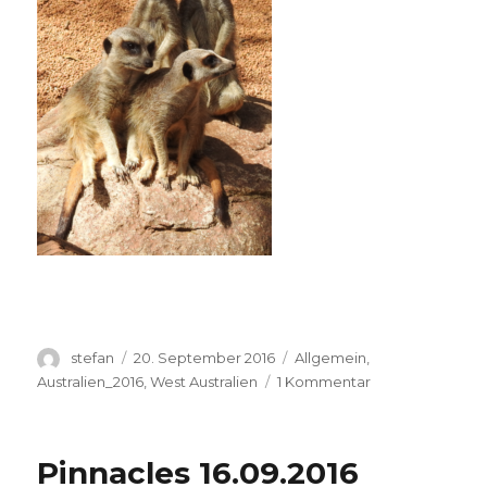
Autor
Veröffentlicht
Kategorien
stefan
20. September 2016
Allgemein
,
am
zu
Australien_2016
,
West Australien
1 Kommentar
Perth
Zoo
20.09.2016
Pinnacles 16.09.2016