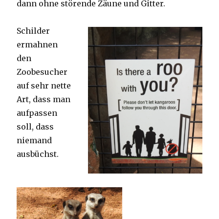
dann ohne störende Zäune und Gitter.
Schilder
ermahnen
den
Zoobesucher
auf sehr nette
Art, dass man
aufpassen
soll, dass
niemand
ausbüchst.