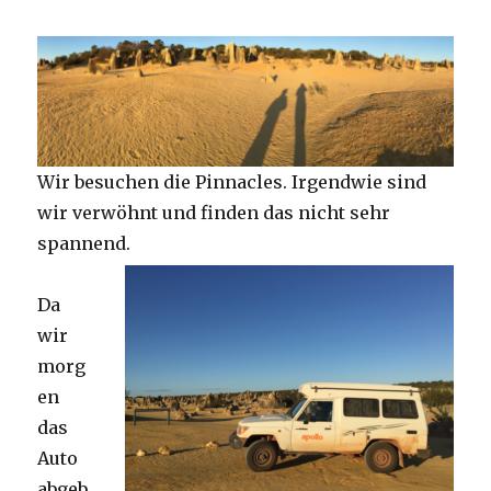
Wir besuchen die Pinnacles. Irgendwie sind
wir verwöhnt und finden das nicht sehr
spannend.
Da
wir
morg
en
das
Auto
abgeb