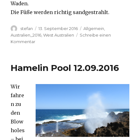
Waden.
Die Füße werden richtig sandgestrahlt.
Autor
Veröffentlicht
Kategorien
stefan
13. September 2016
Allgemein
,
am
Australien_2016
,
West Australien
Schreibe einen
zu
Kommentar
Cape
Range
13.09.2016
Hamelin Pool 12.09.2016
Wir
fahre
n zu
den
Blow
holes
– bei