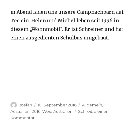
m Abend laden uns unsere Campnachbarn auf
Tee ein. Helen und Michel leben seit 1996 in
diesem „Wohnmobil“. Er ist Schreiner und hat
einen ausgedienten Schulbus umgebaut.
Autor
Veröffentlicht
Kategorien
stefan
10. September 2016
Allgemein
,
am
Australien_2016
,
West Australien
Schreibe einen
zu
Kommentar
Yardie
Creek
10.09.2016