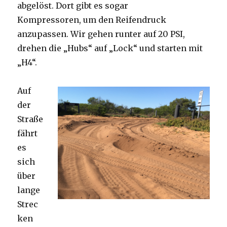
abgelöst. Dort gibt es sogar
Kompressoren, um den Reifendruck
anzupassen. Wir gehen runter auf 20 PSI,
drehen die „Hubs“ auf „Lock“ und starten mit
„H4“.
Auf
der
Straße
fährt
es
sich
über
lange
Strec
ken