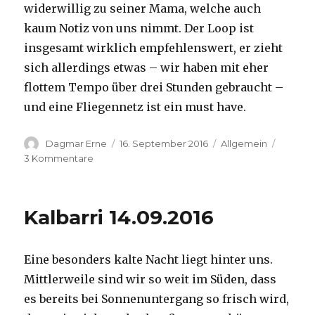
widerwillig zu seiner Mama, welche auch
kaum Notiz von uns nimmt. Der Loop ist
insgesamt wirklich empfehlenswert, er zieht
sich allerdings etwas – wir haben mit eher
flottem Tempo über drei Stunden gebraucht –
und eine Fliegennetz ist ein must have.
Autor
Veröffentlicht
Kategorien
Dagmar Erne
16. September 2016
Allgemein
am
zu
3 Kommentare
Kalbarri,
15.09.2016
Kalbarri 14.09.2016
Eine besonders kalte Nacht liegt hinter uns.
Mittlerweile sind wir so weit im Süden, dass
es bereits bei Sonnenuntergang so frisch wird,