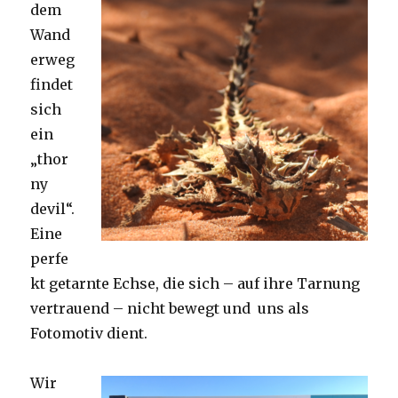
dem
Wand
erweg
findet
sich
ein
„thor
ny
devil“.
Eine
perfe
kt getarnte Echse, die sich – auf ihre Tarnung
vertrauend – nicht bewegt und uns als
Fotomotiv dient.
Wir