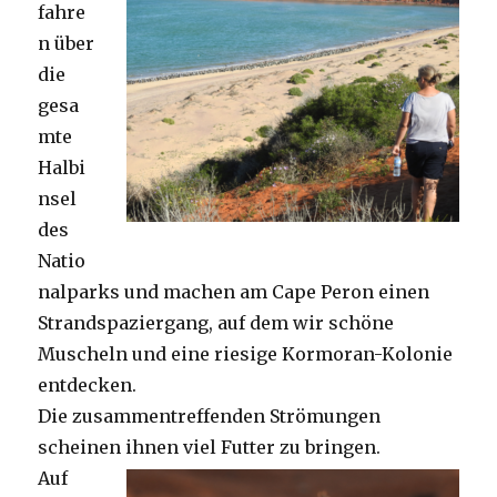
fahre
n über
die
gesa
mte
Halbi
nsel
des
Natio
nalparks und machen am Cape Peron einen
Strandspaziergang, auf dem wir schöne
Muscheln und eine riesige Kormoran-Kolonie
entdecken.
Die zusammentreffenden Strömungen
scheinen ihnen viel Futter zu bringen.
Auf