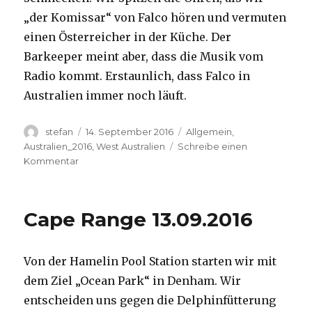
„der Komissar“ von Falco hören und vermuten
einen Österreicher in der Küche. Der
Barkeeper meint aber, dass die Musik vom
Radio kommt. Erstaunlich, dass Falco in
Australien immer noch läuft.
Autor
Veröffentlicht
Kategorien
stefan
14. September 2016
Allgemein
,
am
Australien_2016
,
West Australien
Schreibe einen
zu
Kommentar
Kalbarri
14.09.2016
Cape Range 13.09.2016
Von der Hamelin Pool Station starten wir mit
dem Ziel „Ocean Park“ in Denham. Wir
entscheiden uns gegen die Delphinfütterung