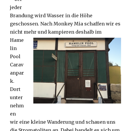
jeder
Brandung wird Wasser in die Höhe
geschossen. Nach Monkey Mia schaffen wir es
nicht mehr und kampieren deshalb im
Hame
lin
Pool
Carav
anpar
k.
Dort
unter
nehm
en
wir eine kleine Wanderung und schauen uns
die Stromatoliten an. Dabei handelt es sich um