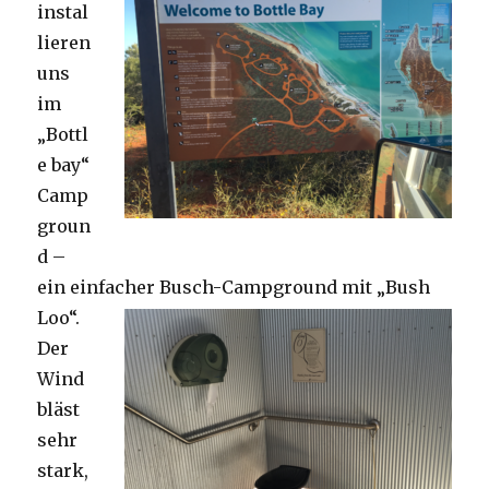
instal
lieren
uns
im
„Bottl
e bay“
Camp
groun
d –
ein einfacher Busch-Campground mit „Bush
Loo“.
Der
Wind
bläst
sehr
stark,