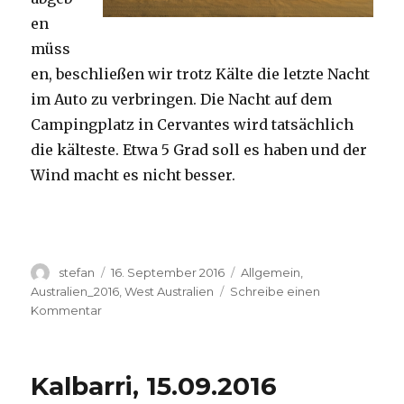
en
müss
en, beschließen wir trotz Kälte die letzte Nacht
im Auto zu verbringen. Die Nacht auf dem
Campingplatz in Cervantes wird tatsächlich
die kälteste. Etwa 5 Grad soll es haben und der
Wind macht es nicht besser.
Autor
Veröffentlicht
Kategorien
stefan
16. September 2016
Allgemein
,
am
Australien_2016
,
West Australien
Schreibe einen
zu
Kommentar
Pinnacles
16.09.2016
Kalbarri, 15.09.2016