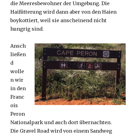
die Meeresbewohner der Umgebung. Die
Haifütterung wird dann aber von den Haien
boykottiert, weil sie anscheinend nicht
hungrig sind.
Ansch
ließen
d
wolle
n wir
in den
Franc
ois
Peron
Nationalpark und auch dort übernachten.
Die Gravel Road wird von einem Sandweg