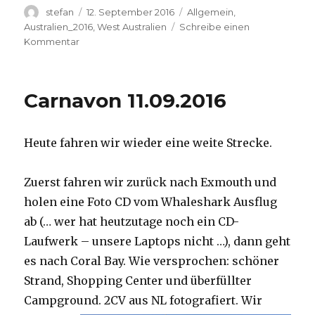
Autor
Veröffentlicht
Kategorien
stefan
12. September 2016
Allgemein
,
am
Australien_2016
,
West Australien
Schreibe einen
zu
Kommentar
Hamelin
Pool
12.09.2016
Carnavon 11.09.2016
Heute fahren wir wieder eine weite Strecke.
Zuerst fahren wir zurück nach Exmouth und
holen eine Foto CD vom Whaleshark Ausflug
ab (… wer hat heutzutage noch ein CD-
Laufwerk – unsere Laptops nicht …), dann geht
es nach Coral Bay. Wie versprochen: schöner
Strand, Shopping Center und überfüllter
Campground.
2CV aus NL fotografiert. Wir