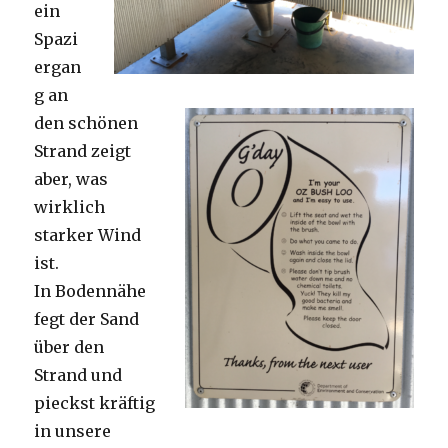
ein
Spazi
ergan
g an
den schönen
Strand zeigt
aber, was
wirklich
starker Wind
ist.
In Bodennähe
fegt der Sand
über den
Strand und
pieckst kräftig
in unsere