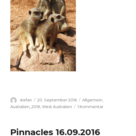
Autor
Veröffentlicht
Kategorien
stefan
20. September 2016
Allgemein
,
am
zu
Australien_2016
,
West Australien
1 Kommentar
Perth
Zoo
20.09.2016
Pinnacles 16.09.2016