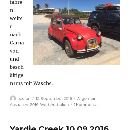
fahre
n
weite
r
nach
Carna
von
und
besch
äftige
n uns mit Wäsche.
Autor
Veröffentlicht
Kategorien
stefan
12. September 2016
Allgemein
,
am
zu
Australien_2016
,
West Australien
1 Kommentar
Carnavon
11.09.2016
Yardie Creek 10.09.2016