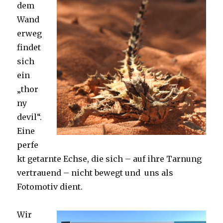
dem
Wand
erweg
findet
sich
ein
„thor
ny
devil“.
Eine
perfe
kt getarnte Echse, die sich – auf ihre Tarnung
vertrauend – nicht bewegt und uns als
Fotomotiv dient.
Wir