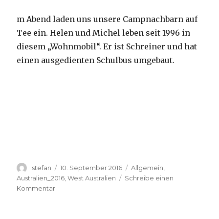
m Abend laden uns unsere Campnachbarn auf
Tee ein. Helen und Michel leben seit 1996 in
diesem „Wohnmobil“. Er ist Schreiner und hat
einen ausgedienten Schulbus umgebaut.
Autor
Veröffentlicht
Kategorien
stefan
10. September 2016
Allgemein
,
am
Australien_2016
,
West Australien
Schreibe einen
zu
Kommentar
Yardie
Creek
10.09.2016