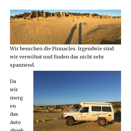
Wir besuchen die Pinnacles. Irgendwie sind
wir verwöhnt und finden das nicht sehr
spannend.
Da
wir
morg
en
das
Auto
abgeb