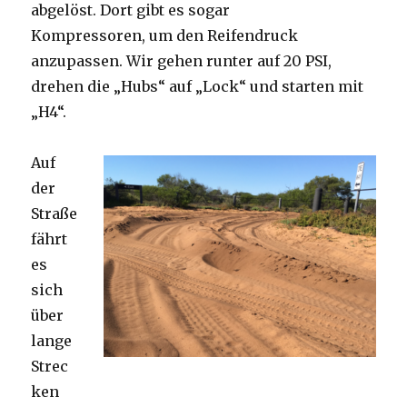
abgelöst. Dort gibt es sogar
Kompressoren, um den Reifendruck
anzupassen. Wir gehen runter auf 20 PSI,
drehen die „Hubs“ auf „Lock“ und starten mit
„H4“.
Auf
der
Straße
fährt
es
sich
über
lange
Strec
ken