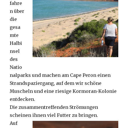
fahre
n über
die
gesa
mte
Halbi
nsel
des
Natio
nalparks und machen am Cape Peron einen
Strandspaziergang, auf dem wir schöne
Muscheln und eine riesige Kormoran-Kolonie
entdecken.
Die zusammentreffenden Strömungen
scheinen ihnen viel Futter zu bringen.
Auf