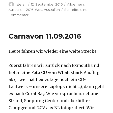
Autor
Veröffentlicht
Kategorien
stefan
12. September 2016
Allgemein
,
am
Australien_2016
,
West Australien
Schreibe einen
zu
Kommentar
Hamelin
Pool
12.09.2016
Carnavon 11.09.2016
Heute fahren wir wieder eine weite Strecke.
Zuerst fahren wir zurück nach Exmouth und
holen eine Foto CD vom Whaleshark Ausflug
ab (… wer hat heutzutage noch ein CD-
Laufwerk – unsere Laptops nicht …), dann geht
es nach Coral Bay. Wie versprochen: schöner
Strand, Shopping Center und überfüllter
Campground.
2CV aus NL fotografiert. Wir