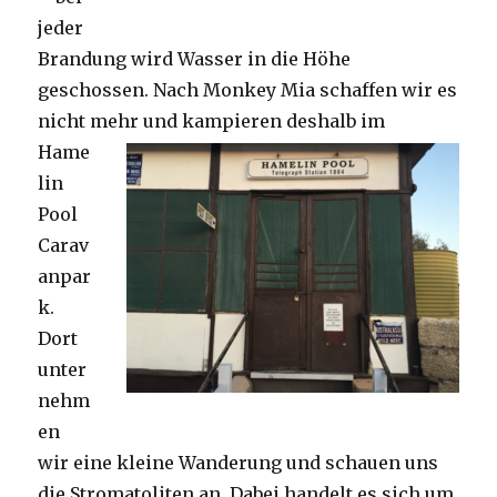
jeder
Brandung wird Wasser in die Höhe
geschossen. Nach Monkey Mia schaffen wir es
nicht mehr und kampieren deshalb im
Hame
lin
Pool
Carav
anpar
k.
Dort
unter
nehm
en
wir eine kleine Wanderung und schauen uns
die Stromatoliten an. Dabei handelt es sich um