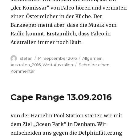
„der Komissar“ von Falco hören und vermuten
einen Österreicher in der Küche. Der
Barkeeper meint aber, dass die Musik vom
Radio kommt. Erstaunlich, dass Falco in
Australien immer noch läuft.
Autor
Veröffentlicht
Kategorien
stefan
14. September 2016
Allgemein
,
am
Australien_2016
,
West Australien
Schreibe einen
zu
Kommentar
Kalbarri
14.09.2016
Cape Range 13.09.2016
Von der Hamelin Pool Station starten wir mit
dem Ziel „Ocean Park“ in Denham. Wir
entscheiden uns gegen die Delphinfütterung