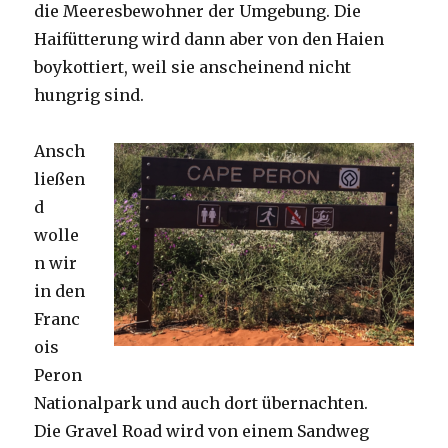
die Meeresbewohner der Umgebung. Die
Haifütterung wird dann aber von den Haien
boykottiert, weil sie anscheinend nicht
hungrig sind.
Ansch
ließen
d
wolle
n wir
in den
Franc
ois
Peron
Nationalpark und auch dort übernachten.
Die Gravel Road wird von einem Sandweg