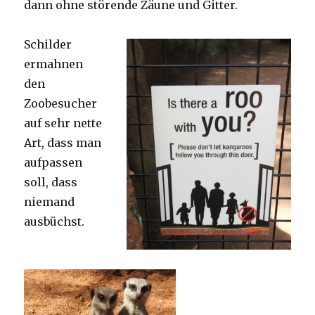
dann ohne störende Zäune und Gitter.
Schilder
ermahnen
den
Zoobesucher
auf sehr nette
Art, dass man
aufpassen
soll, dass
niemand
ausbüchst.