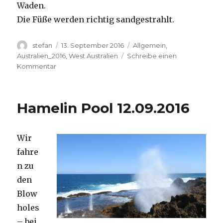
Waden.
Die Füße werden richtig sandgestrahlt.
Autor
Veröffentlicht
Kategorien
stefan
13. September 2016
Allgemein
,
am
Australien_2016
,
West Australien
Schreibe einen
zu
Kommentar
Cape
Range
13.09.2016
Hamelin Pool 12.09.2016
Wir
fahre
n zu
den
Blow
holes
– bei