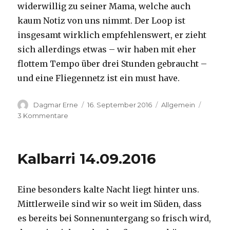
widerwillig zu seiner Mama, welche auch
kaum Notiz von uns nimmt. Der Loop ist
insgesamt wirklich empfehlenswert, er zieht
sich allerdings etwas – wir haben mit eher
flottem Tempo über drei Stunden gebraucht –
und eine Fliegennetz ist ein must have.
Autor
Veröffentlicht
Kategorien
Dagmar Erne
16. September 2016
Allgemein
am
zu
3 Kommentare
Kalbarri,
15.09.2016
Kalbarri 14.09.2016
Eine besonders kalte Nacht liegt hinter uns.
Mittlerweile sind wir so weit im Süden, dass
es bereits bei Sonnenuntergang so frisch wird,