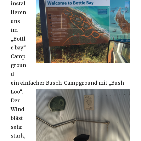
instal
lieren
uns
im
„Bottl
e bay“
Camp
groun
d –
ein einfacher Busch-Campground mit „Bush
Loo“.
Der
Wind
bläst
sehr
stark,