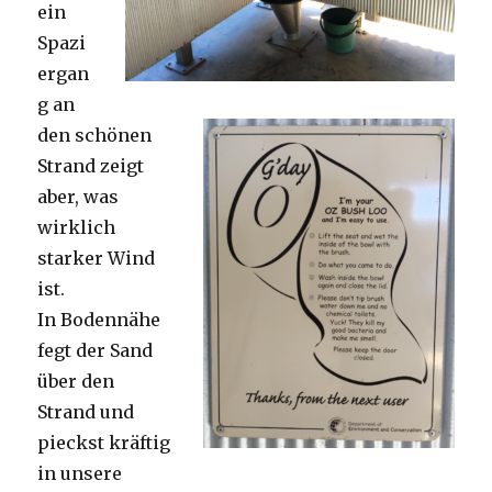
ein
Spazi
ergan
g an
den schönen
Strand zeigt
aber, was
wirklich
starker Wind
ist.
In Bodennähe
fegt der Sand
über den
Strand und
pieckst kräftig
in unsere