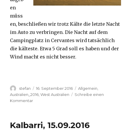
en
müss
en, beschließen wir trotz Kälte die letzte Nacht
im Auto zu verbringen. Die Nacht auf dem
Campingplatz in Cervantes wird tatsächlich
die kälteste. Etwa 5 Grad soll es haben und der
Wind macht es nicht besser.
Autor
Veröffentlicht
Kategorien
stefan
16. September 2016
Allgemein
,
am
Australien_2016
,
West Australien
Schreibe einen
zu
Kommentar
Pinnacles
16.09.2016
Kalbarri, 15.09.2016