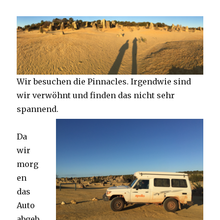
Wir besuchen die Pinnacles. Irgendwie sind
wir verwöhnt und finden das nicht sehr
spannend.
Da
wir
morg
en
das
Auto
abgeb