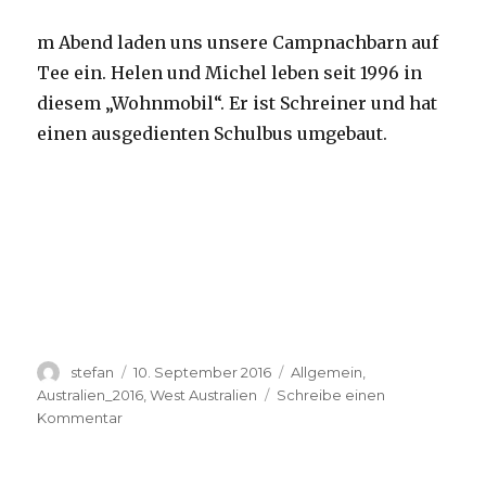
m Abend laden uns unsere Campnachbarn auf
Tee ein. Helen und Michel leben seit 1996 in
diesem „Wohnmobil“. Er ist Schreiner und hat
einen ausgedienten Schulbus umgebaut.
Autor
Veröffentlicht
Kategorien
stefan
10. September 2016
Allgemein
,
am
Australien_2016
,
West Australien
Schreibe einen
zu
Kommentar
Yardie
Creek
10.09.2016