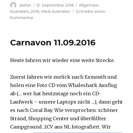
Autor
Veröffentlicht
Kategorien
stefan
12. September 2016
Allgemein
,
am
Australien_2016
,
West Australien
Schreibe einen
zu
Kommentar
Hamelin
Pool
12.09.2016
Carnavon 11.09.2016
Heute fahren wir wieder eine weite Strecke.
Zuerst fahren wir zurück nach Exmouth und
holen eine Foto CD vom Whaleshark Ausflug
ab (… wer hat heutzutage noch ein CD-
Laufwerk – unsere Laptops nicht …), dann geht
es nach Coral Bay. Wie versprochen: schöner
Strand, Shopping Center und überfüllter
Campground.
2CV aus NL fotografiert. Wir