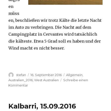
en
müss
en, beschließen wir trotz Kälte die letzte Nacht
im Auto zu verbringen. Die Nacht auf dem
Campingplatz in Cervantes wird tatsächlich
die kälteste. Etwa 5 Grad soll es haben und der
Wind macht es nicht besser.
Autor
Veröffentlicht
Kategorien
stefan
16. September 2016
Allgemein
,
am
Australien_2016
,
West Australien
Schreibe einen
zu
Kommentar
Pinnacles
16.09.2016
Kalbarri, 15.09.2016