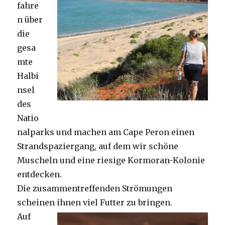
fahre
n über
die
gesa
mte
Halbi
nsel
des
Natio
nalparks und machen am Cape Peron einen
Strandspaziergang, auf dem wir schöne
Muscheln und eine riesige Kormoran-Kolonie
entdecken.
Die zusammentreffenden Strömungen
scheinen ihnen viel Futter zu bringen.
Auf