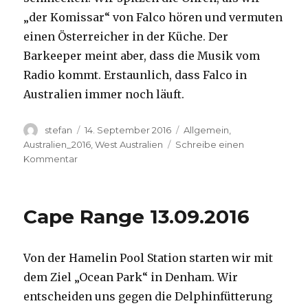
„der Komissar“ von Falco hören und vermuten
einen Österreicher in der Küche. Der
Barkeeper meint aber, dass die Musik vom
Radio kommt. Erstaunlich, dass Falco in
Australien immer noch läuft.
Autor
Veröffentlicht
Kategorien
stefan
14. September 2016
Allgemein
,
am
Australien_2016
,
West Australien
Schreibe einen
zu
Kommentar
Kalbarri
14.09.2016
Cape Range 13.09.2016
Von der Hamelin Pool Station starten wir mit
dem Ziel „Ocean Park“ in Denham. Wir
entscheiden uns gegen die Delphinfütterung