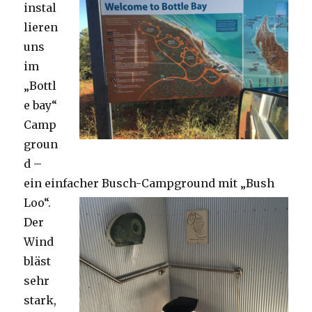
instal
lieren
uns
im
„Bottl
e bay“
Camp
groun
d –
ein einfacher Busch-Campground mit „Bush
Loo“.
Der
Wind
bläst
sehr
stark,