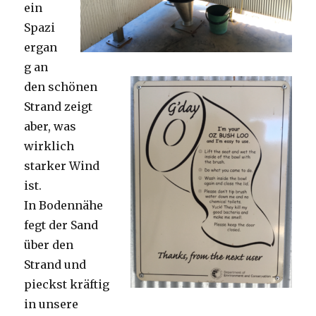
ein
Spazi
ergan
g an
den schönen
Strand zeigt
aber, was
wirklich
starker Wind
ist.
In Bodennähe
fegt der Sand
über den
Strand und
pieckst kräftig
in unsere