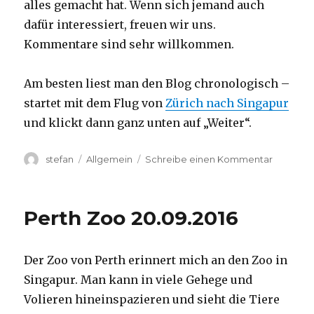
alles gemacht hat. Wenn sich jemand auch
dafür interessiert, freuen wir uns.
Kommentare sind sehr willkommen.
Am besten liest man den Blog chronologisch –
startet mit dem Flug von
Zürich nach Singapur
und klickt dann ganz unten auf „Weiter“.
Autor
Kategorien
zu
stefan
Allgemein
Schreibe einen Kommentar
Australie
2016
–
Perth Zoo 20.09.2016
von
Darwin
nach
Der Zoo von Perth erinnert mich an den Zoo in
Perth
Singapur. Man kann in viele Gehege und
Volieren hineinspazieren und sieht die Tiere