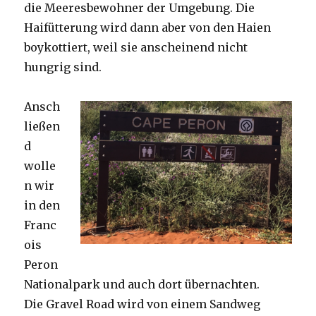
die Meeresbewohner der Umgebung. Die
Haifütterung wird dann aber von den Haien
boykottiert, weil sie anscheinend nicht
hungrig sind.
Ansch
ließen
d
wolle
n wir
in den
Franc
ois
Peron
Nationalpark und auch dort übernachten.
Die Gravel Road wird von einem Sandweg