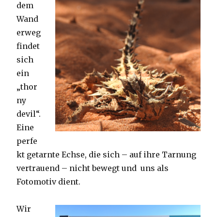
dem
Wand
erweg
findet
sich
ein
„thor
ny
devil“.
Eine
perfe
kt getarnte Echse, die sich – auf ihre Tarnung
vertrauend – nicht bewegt und uns als
Fotomotiv dient.
Wir