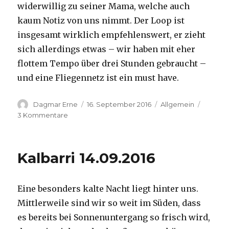
widerwillig zu seiner Mama, welche auch
kaum Notiz von uns nimmt. Der Loop ist
insgesamt wirklich empfehlenswert, er zieht
sich allerdings etwas – wir haben mit eher
flottem Tempo über drei Stunden gebraucht –
und eine Fliegennetz ist ein must have.
Autor
Veröffentlicht
Kategorien
Dagmar Erne
16. September 2016
Allgemein
am
zu
3 Kommentare
Kalbarri,
15.09.2016
Kalbarri 14.09.2016
Eine besonders kalte Nacht liegt hinter uns.
Mittlerweile sind wir so weit im Süden, dass
es bereits bei Sonnenuntergang so frisch wird,