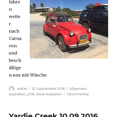
fahre
n
weite
r
nach
Carna
von
und
besch
äftige
n uns mit Wäsche.
Autor
Veröffentlicht
Kategorien
stefan
12. September 2016
Allgemein
,
am
zu
Australien_2016
,
West Australien
1 Kommentar
Carnavon
11.09.2016
Yardie Creek 10.09.2016