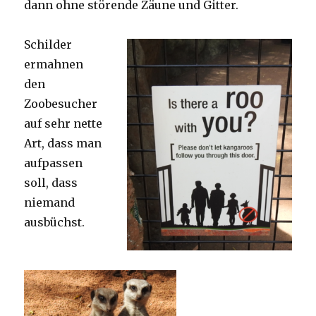
dann ohne störende Zäune und Gitter.
Schilder
ermahnen
den
Zoobesucher
auf sehr nette
Art, dass man
aufpassen
soll, dass
niemand
ausbüchst.