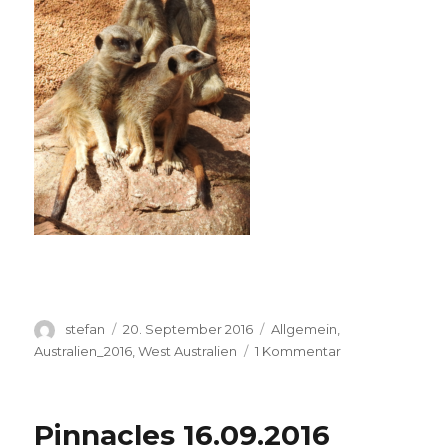
Autor
Veröffentlicht
Kategorien
stefan
20. September 2016
Allgemein
,
am
zu
Australien_2016
,
West Australien
1 Kommentar
Perth
Zoo
20.09.2016
Pinnacles 16.09.2016