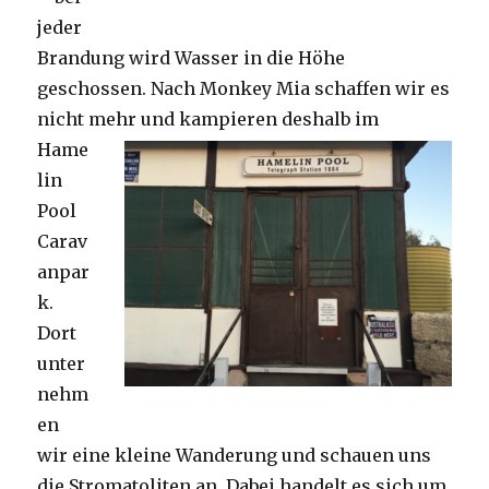
jeder
Brandung wird Wasser in die Höhe
geschossen. Nach Monkey Mia schaffen wir es
nicht mehr und kampieren deshalb im
Hame
lin
Pool
Carav
anpar
k.
Dort
unter
nehm
en
wir eine kleine Wanderung und schauen uns
die Stromatoliten an. Dabei handelt es sich um