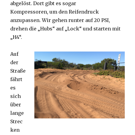
abgelöst. Dort gibt es sogar
Kompressoren, um den Reifendruck
anzupassen. Wir gehen runter auf 20 PSI,
drehen die „Hubs“ auf „Lock“ und starten mit
„H4“.
Auf
der
Straße
fährt
es
sich
über
lange
Strec
ken