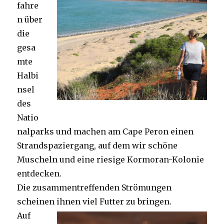
fahre
n über
die
gesa
mte
Halbi
nsel
des
Natio
nalparks und machen am Cape Peron einen
Strandspaziergang, auf dem wir schöne
Muscheln und eine riesige Kormoran-Kolonie
entdecken.
Die zusammentreffenden Strömungen
scheinen ihnen viel Futter zu bringen.
Auf