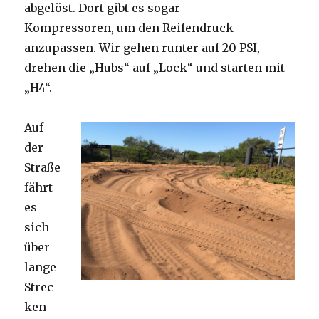
abgelöst. Dort gibt es sogar
Kompressoren, um den Reifendruck
anzupassen. Wir gehen runter auf 20 PSI,
drehen die „Hubs“ auf „Lock“ und starten mit
„H4“.
Auf
der
Straße
fährt
es
sich
über
lange
Strec
ken