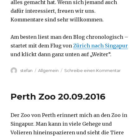
alles gemacht hat. Wenn sich jemand auch
dafür interessiert, freuen wir uns.
Kommentare sind sehr willkommen.
Am besten liest man den Blog chronologisch –
startet mit dem Flug von
Zürich nach Singapur
und klickt dann ganz unten auf „Weiter“.
Autor
Kategorien
zu
stefan
Allgemein
Schreibe einen Kommentar
Australie
2016
–
Perth Zoo 20.09.2016
von
Darwin
nach
Der Zoo von Perth erinnert mich an den Zoo in
Perth
Singapur. Man kann in viele Gehege und
Volieren hineinspazieren und sieht die Tiere