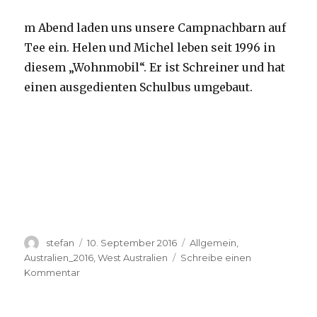
m Abend laden uns unsere Campnachbarn auf
Tee ein. Helen und Michel leben seit 1996 in
diesem „Wohnmobil“. Er ist Schreiner und hat
einen ausgedienten Schulbus umgebaut.
Autor
Veröffentlicht
Kategorien
stefan
10. September 2016
Allgemein
,
am
Australien_2016
,
West Australien
Schreibe einen
zu
Kommentar
Yardie
Creek
10.09.2016