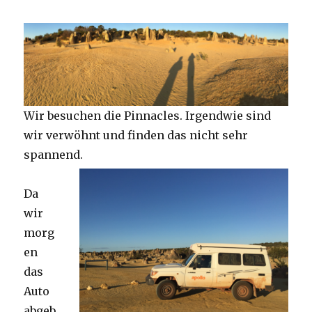
Wir besuchen die Pinnacles. Irgendwie sind
wir verwöhnt und finden das nicht sehr
spannend.
Da
wir
morg
en
das
Auto
abgeb