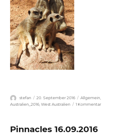
Autor
Veröffentlicht
Kategorien
stefan
20. September 2016
Allgemein
,
am
zu
Australien_2016
,
West Australien
1 Kommentar
Perth
Zoo
20.09.2016
Pinnacles 16.09.2016