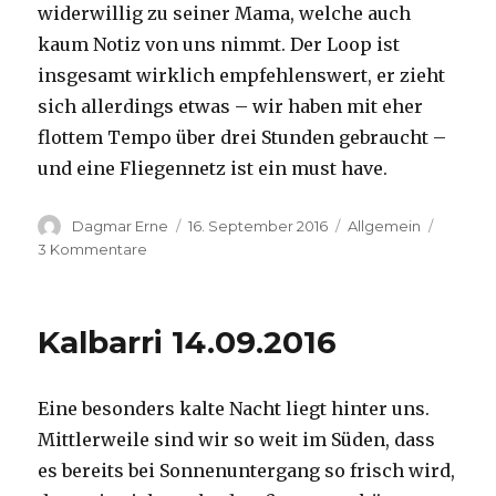
widerwillig zu seiner Mama, welche auch
kaum Notiz von uns nimmt. Der Loop ist
insgesamt wirklich empfehlenswert, er zieht
sich allerdings etwas – wir haben mit eher
flottem Tempo über drei Stunden gebraucht –
und eine Fliegennetz ist ein must have.
Autor
Veröffentlicht
Kategorien
Dagmar Erne
16. September 2016
Allgemein
am
zu
3 Kommentare
Kalbarri,
15.09.2016
Kalbarri 14.09.2016
Eine besonders kalte Nacht liegt hinter uns.
Mittlerweile sind wir so weit im Süden, dass
es bereits bei Sonnenuntergang so frisch wird,