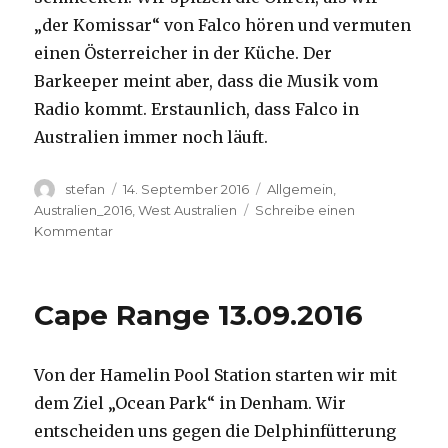
„der Komissar“ von Falco hören und vermuten
einen Österreicher in der Küche. Der
Barkeeper meint aber, dass die Musik vom
Radio kommt. Erstaunlich, dass Falco in
Australien immer noch läuft.
Autor
Veröffentlicht
Kategorien
stefan
14. September 2016
Allgemein
,
am
Australien_2016
,
West Australien
Schreibe einen
zu
Kommentar
Kalbarri
14.09.2016
Cape Range 13.09.2016
Von der Hamelin Pool Station starten wir mit
dem Ziel „Ocean Park“ in Denham. Wir
entscheiden uns gegen die Delphinfütterung