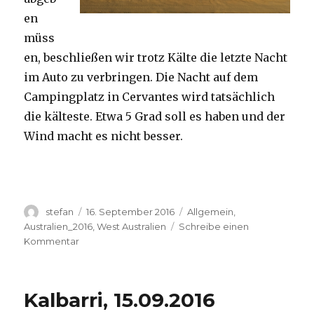
en
müss
en, beschließen wir trotz Kälte die letzte Nacht
im Auto zu verbringen. Die Nacht auf dem
Campingplatz in Cervantes wird tatsächlich
die kälteste. Etwa 5 Grad soll es haben und der
Wind macht es nicht besser.
Autor
Veröffentlicht
Kategorien
stefan
16. September 2016
Allgemein
,
am
Australien_2016
,
West Australien
Schreibe einen
zu
Kommentar
Pinnacles
16.09.2016
Kalbarri, 15.09.2016