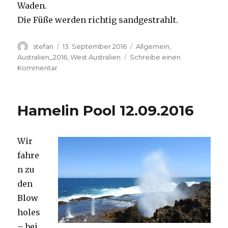
Waden.
Die Füße werden richtig sandgestrahlt.
Autor
Veröffentlicht
Kategorien
stefan
13. September 2016
Allgemein
,
am
Australien_2016
,
West Australien
Schreibe einen
zu
Kommentar
Cape
Range
13.09.2016
Hamelin Pool 12.09.2016
Wir
fahre
n zu
den
Blow
holes
– bei