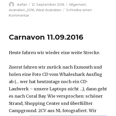
Autor
Veröffentlicht
Kategorien
stefan
12. September 2016
Allgemein
,
am
Australien_2016
,
West Australien
Schreibe einen
zu
Kommentar
Hamelin
Pool
12.09.2016
Carnavon 11.09.2016
Heute fahren wir wieder eine weite Strecke.
Zuerst fahren wir zurück nach Exmouth und
holen eine Foto CD vom Whaleshark Ausflug
ab (… wer hat heutzutage noch ein CD-
Laufwerk – unsere Laptops nicht …), dann geht
es nach Coral Bay. Wie versprochen: schöner
Strand, Shopping Center und überfüllter
Campground.
2CV aus NL fotografiert. Wir