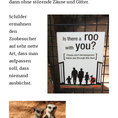
dann ohne störende Zäune und Gitter.
Schilder
ermahnen
den
Zoobesucher
auf sehr nette
Art, dass man
aufpassen
soll, dass
niemand
ausbüchst.