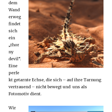
dem
Wand
erweg
findet
sich
ein
„thor
ny
devil“.
Eine
perfe
kt getarnte Echse, die sich – auf ihre Tarnung
vertrauend – nicht bewegt und uns als
Fotomotiv dient.
Wir