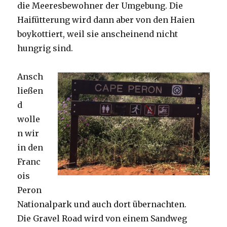
die Meeresbewohner der Umgebung. Die
Haifütterung wird dann aber von den Haien
boykottiert, weil sie anscheinend nicht
hungrig sind.
Ansch
ließen
d
wolle
n wir
in den
Franc
ois
Peron
Nationalpark und auch dort übernachten.
Die Gravel Road wird von einem Sandweg