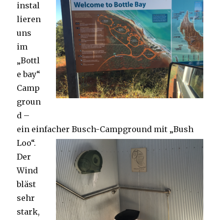
instal
lieren
uns
im
„Bottl
e bay“
Camp
groun
d –
ein einfacher Busch-Campground mit „Bush
Loo“.
Der
Wind
bläst
sehr
stark,