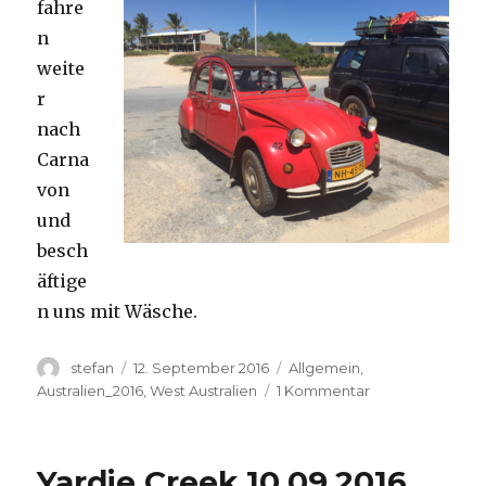
fahre
n
weite
r
nach
Carna
von
und
besch
äftige
n uns mit Wäsche.
Autor
Veröffentlicht
Kategorien
stefan
12. September 2016
Allgemein
,
am
zu
Australien_2016
,
West Australien
1 Kommentar
Carnavon
11.09.2016
Yardie Creek 10.09.2016