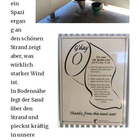
ein
Spazi
ergan
g an
den schönen
Strand zeigt
aber, was
wirklich
starker Wind
ist.
In Bodennähe
fegt der Sand
über den
Strand und
pieckst kräftig
in unsere