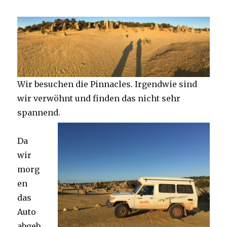
Wir besuchen die Pinnacles. Irgendwie sind
wir verwöhnt und finden das nicht sehr
spannend.
Da
wir
morg
en
das
Auto
abgeb