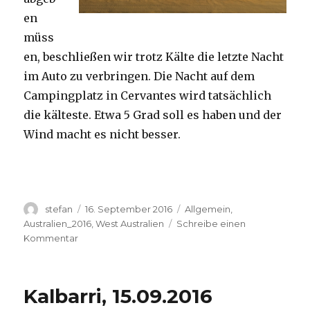
en
müss
en, beschließen wir trotz Kälte die letzte Nacht
im Auto zu verbringen. Die Nacht auf dem
Campingplatz in Cervantes wird tatsächlich
die kälteste. Etwa 5 Grad soll es haben und der
Wind macht es nicht besser.
Autor
Veröffentlicht
Kategorien
stefan
16. September 2016
Allgemein
,
am
Australien_2016
,
West Australien
Schreibe einen
zu
Kommentar
Pinnacles
16.09.2016
Kalbarri, 15.09.2016