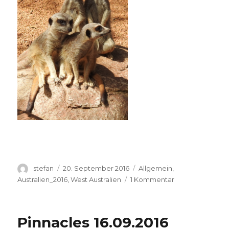
Autor
Veröffentlicht
Kategorien
stefan
20. September 2016
Allgemein
,
am
zu
Australien_2016
,
West Australien
1 Kommentar
Perth
Zoo
20.09.2016
Pinnacles 16.09.2016