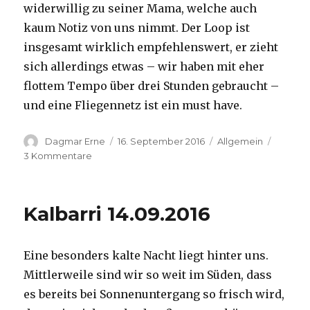
widerwillig zu seiner Mama, welche auch
kaum Notiz von uns nimmt. Der Loop ist
insgesamt wirklich empfehlenswert, er zieht
sich allerdings etwas – wir haben mit eher
flottem Tempo über drei Stunden gebraucht –
und eine Fliegennetz ist ein must have.
Autor
Veröffentlicht
Kategorien
Dagmar Erne
16. September 2016
Allgemein
am
zu
3 Kommentare
Kalbarri,
15.09.2016
Kalbarri 14.09.2016
Eine besonders kalte Nacht liegt hinter uns.
Mittlerweile sind wir so weit im Süden, dass
es bereits bei Sonnenuntergang so frisch wird,