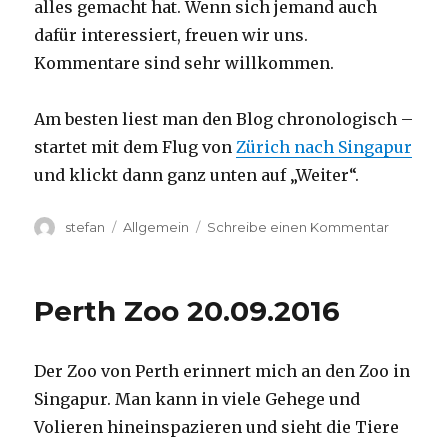
alles gemacht hat. Wenn sich jemand auch
dafür interessiert, freuen wir uns.
Kommentare sind sehr willkommen.
Am besten liest man den Blog chronologisch –
startet mit dem Flug von
Zürich nach Singapur
und klickt dann ganz unten auf „Weiter“.
Autor
Kategorien
zu
stefan
Allgemein
Schreibe einen Kommentar
Australie
2016
–
Perth Zoo 20.09.2016
von
Darwin
nach
Der Zoo von Perth erinnert mich an den Zoo in
Perth
Singapur. Man kann in viele Gehege und
Volieren hineinspazieren und sieht die Tiere