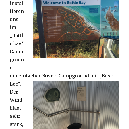
instal
lieren
uns
im
„Bottl
e bay“
Camp
groun
d –
ein einfacher Busch-Campground mit „Bush
Loo“.
Der
Wind
bläst
sehr
stark,