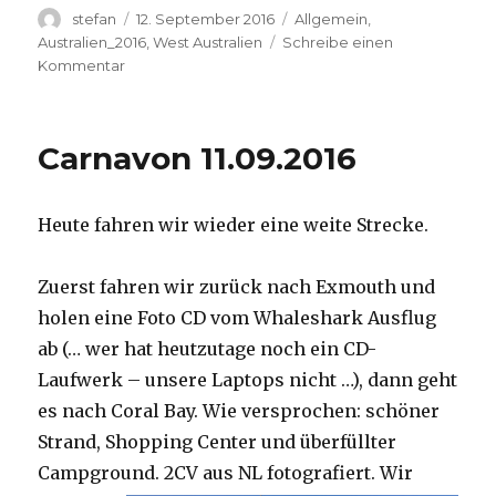
Autor
Veröffentlicht
Kategorien
stefan
12. September 2016
Allgemein
,
am
Australien_2016
,
West Australien
Schreibe einen
zu
Kommentar
Hamelin
Pool
12.09.2016
Carnavon 11.09.2016
Heute fahren wir wieder eine weite Strecke.
Zuerst fahren wir zurück nach Exmouth und
holen eine Foto CD vom Whaleshark Ausflug
ab (… wer hat heutzutage noch ein CD-
Laufwerk – unsere Laptops nicht …), dann geht
es nach Coral Bay. Wie versprochen: schöner
Strand, Shopping Center und überfüllter
Campground.
2CV aus NL fotografiert. Wir