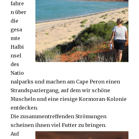
fahre
n über
die
gesa
mte
Halbi
nsel
des
Natio
nalparks und machen am Cape Peron einen
Strandspaziergang, auf dem wir schöne
Muscheln und eine riesige Kormoran-Kolonie
entdecken.
Die zusammentreffenden Strömungen
scheinen ihnen viel Futter zu bringen.
Auf