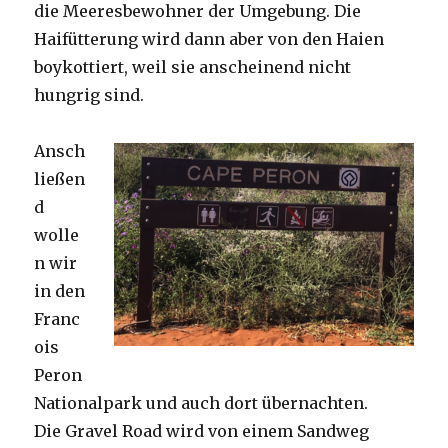
die Meeresbewohner der Umgebung. Die
Haifütterung wird dann aber von den Haien
boykottiert, weil sie anscheinend nicht
hungrig sind.
Ansch
ließen
d
wolle
n wir
in den
Franc
ois
Peron
Nationalpark und auch dort übernachten.
Die Gravel Road wird von einem Sandweg