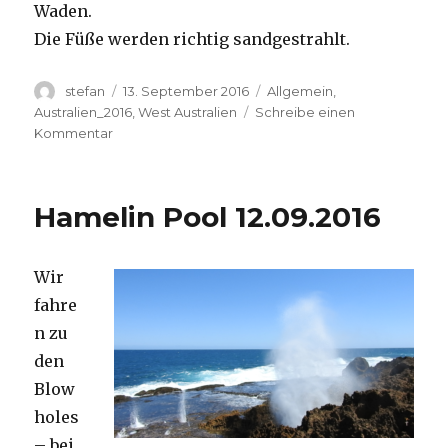
Waden.
Die Füße werden richtig sandgestrahlt.
Autor
Veröffentlicht
Kategorien
stefan
13. September 2016
Allgemein
,
am
Australien_2016
,
West Australien
Schreibe einen
zu
Kommentar
Cape
Range
13.09.2016
Hamelin Pool 12.09.2016
Wir
fahre
n zu
den
Blow
holes
– bei