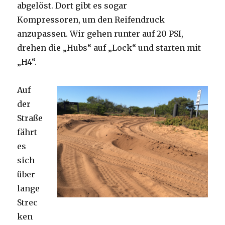
abgelöst. Dort gibt es sogar
Kompressoren, um den Reifendruck
anzupassen. Wir gehen runter auf 20 PSI,
drehen die „Hubs“ auf „Lock“ und starten mit
„H4“.
Auf
der
Straße
fährt
es
sich
über
lange
Strec
ken