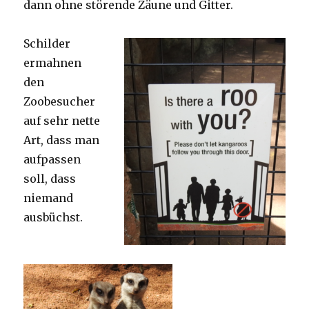
dann ohne störende Zäune und Gitter.
Schilder
ermahnen
den
Zoobesucher
auf sehr nette
Art, dass man
aufpassen
soll, dass
niemand
ausbüchst.