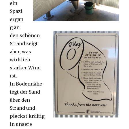
ein
Spazi
ergan
g an
den schönen
Strand zeigt
aber, was
wirklich
starker Wind
ist.
In Bodennähe
fegt der Sand
über den
Strand und
pieckst kräftig
in unsere