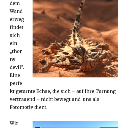
dem
Wand
erweg
findet
sich
ein
„thor
ny
devil“.
Eine
perfe
kt getarnte Echse, die sich – auf ihre Tarnung
vertrauend – nicht bewegt und uns als
Fotomotiv dient.
Wir