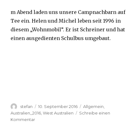
m Abend laden uns unsere Campnachbarn auf
Tee ein. Helen und Michel leben seit 1996 in
diesem „Wohnmobil“. Er ist Schreiner und hat
einen ausgedienten Schulbus umgebaut.
Autor
Veröffentlicht
Kategorien
stefan
10. September 2016
Allgemein
,
am
Australien_2016
,
West Australien
Schreibe einen
zu
Kommentar
Yardie
Creek
10.09.2016