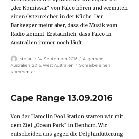
„der Komissar“ von Falco hören und vermuten
einen Österreicher in der Küche. Der
Barkeeper meint aber, dass die Musik vom
Radio kommt. Erstaunlich, dass Falco in
Australien immer noch läuft.
Autor
Veröffentlicht
Kategorien
stefan
14. September 2016
Allgemein
,
am
Australien_2016
,
West Australien
Schreibe einen
zu
Kommentar
Kalbarri
14.09.2016
Cape Range 13.09.2016
Von der Hamelin Pool Station starten wir mit
dem Ziel „Ocean Park“ in Denham. Wir
entscheiden uns gegen die Delphinfütterung