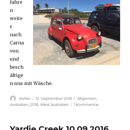
fahre
n
weite
r
nach
Carna
von
und
besch
äftige
n uns mit Wäsche.
Autor
Veröffentlicht
Kategorien
stefan
12. September 2016
Allgemein
,
am
zu
Australien_2016
,
West Australien
1 Kommentar
Carnavon
11.09.2016
Yardie Creek 10.09.2016