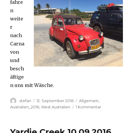
fahre
n
weite
r
nach
Carna
von
und
besch
äftige
n uns mit Wäsche.
Autor
Veröffentlicht
Kategorien
stefan
12. September 2016
Allgemein
,
am
zu
Australien_2016
,
West Australien
1 Kommentar
Carnavon
11.09.2016
Yardie Creek 10.09.2016