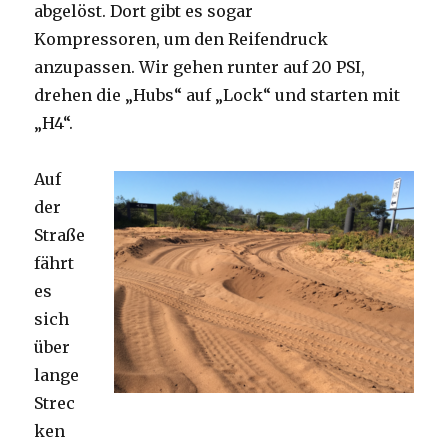
abgelöst. Dort gibt es sogar
Kompressoren, um den Reifendruck
anzupassen. Wir gehen runter auf 20 PSI,
drehen die „Hubs“ auf „Lock“ und starten mit
„H4“.
Auf
der
Straße
fährt
es
sich
über
lange
Strec
ken