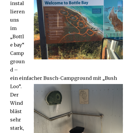
instal
lieren
uns
im
„Bottl
e bay“
Camp
groun
d –
ein einfacher Busch-Campground mit „Bush
Loo“.
Der
Wind
bläst
sehr
stark,