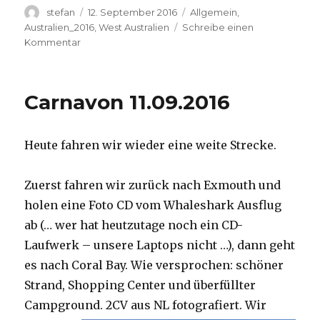
Autor
Veröffentlicht
Kategorien
stefan
12. September 2016
Allgemein
,
am
Australien_2016
,
West Australien
Schreibe einen
zu
Kommentar
Hamelin
Pool
12.09.2016
Carnavon 11.09.2016
Heute fahren wir wieder eine weite Strecke.
Zuerst fahren wir zurück nach Exmouth und
holen eine Foto CD vom Whaleshark Ausflug
ab (… wer hat heutzutage noch ein CD-
Laufwerk – unsere Laptops nicht …), dann geht
es nach Coral Bay. Wie versprochen: schöner
Strand, Shopping Center und überfüllter
Campground.
2CV aus NL fotografiert. Wir