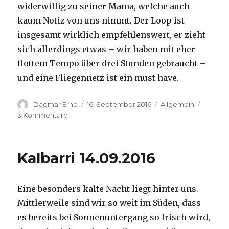
widerwillig zu seiner Mama, welche auch
kaum Notiz von uns nimmt. Der Loop ist
insgesamt wirklich empfehlenswert, er zieht
sich allerdings etwas – wir haben mit eher
flottem Tempo über drei Stunden gebraucht –
und eine Fliegennetz ist ein must have.
Autor
Veröffentlicht
Kategorien
Dagmar Erne
16. September 2016
Allgemein
am
zu
3 Kommentare
Kalbarri,
15.09.2016
Kalbarri 14.09.2016
Eine besonders kalte Nacht liegt hinter uns.
Mittlerweile sind wir so weit im Süden, dass
es bereits bei Sonnenuntergang so frisch wird,