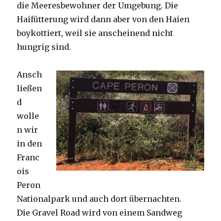
die Meeresbewohner der Umgebung. Die
Haifütterung wird dann aber von den Haien
boykottiert, weil sie anscheinend nicht
hungrig sind.
Ansch
ließen
d
wolle
n wir
in den
Franc
ois
Peron
Nationalpark und auch dort übernachten.
Die Gravel Road wird von einem Sandweg