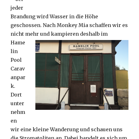
jeder
Brandung wird Wasser in die Höhe
geschossen. Nach Monkey Mia schaffen wir es
nicht mehr und kampieren deshalb im
Hame
lin
Pool
Carav
anpar
k.
Dort
unter
nehm
en
wir eine kleine Wanderung und schauen uns
die Stromatoliten an. Dabei handelt es sich um