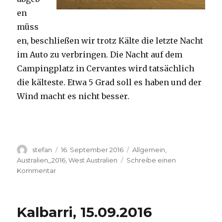
en
müss
en, beschließen wir trotz Kälte die letzte Nacht
im Auto zu verbringen. Die Nacht auf dem
Campingplatz in Cervantes wird tatsächlich
die kälteste. Etwa 5 Grad soll es haben und der
Wind macht es nicht besser.
Autor
Veröffentlicht
Kategorien
stefan
16. September 2016
Allgemein
,
am
Australien_2016
,
West Australien
Schreibe einen
zu
Kommentar
Pinnacles
16.09.2016
Kalbarri, 15.09.2016