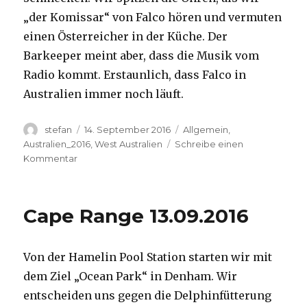
„der Komissar“ von Falco hören und vermuten
einen Österreicher in der Küche. Der
Barkeeper meint aber, dass die Musik vom
Radio kommt. Erstaunlich, dass Falco in
Australien immer noch läuft.
Autor
Veröffentlicht
Kategorien
stefan
14. September 2016
Allgemein
,
am
Australien_2016
,
West Australien
Schreibe einen
zu
Kommentar
Kalbarri
14.09.2016
Cape Range 13.09.2016
Von der Hamelin Pool Station starten wir mit
dem Ziel „Ocean Park“ in Denham. Wir
entscheiden uns gegen die Delphinfütterung