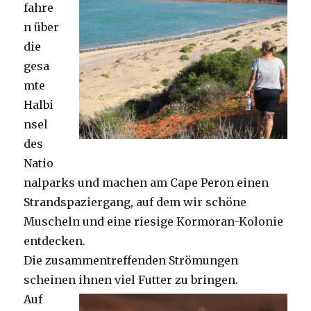
fahre
n über
die
gesa
mte
Halbi
nsel
des
Natio
nalparks und machen am Cape Peron einen
Strandspaziergang, auf dem wir schöne
Muscheln und eine riesige Kormoran-Kolonie
entdecken.
Die zusammentreffenden Strömungen
scheinen ihnen viel Futter zu bringen.
Auf