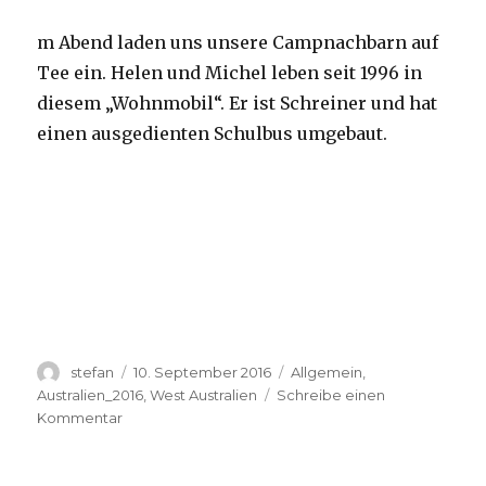
m Abend laden uns unsere Campnachbarn auf
Tee ein. Helen und Michel leben seit 1996 in
diesem „Wohnmobil“. Er ist Schreiner und hat
einen ausgedienten Schulbus umgebaut.
Autor
Veröffentlicht
Kategorien
stefan
10. September 2016
Allgemein
,
am
Australien_2016
,
West Australien
Schreibe einen
zu
Kommentar
Yardie
Creek
10.09.2016