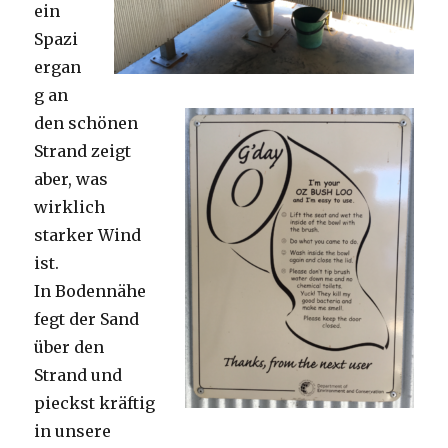
ein
Spazi
ergan
g an
den schönen
Strand zeigt
aber, was
wirklich
starker Wind
ist.
In Bodennähe
fegt der Sand
über den
Strand und
pieckst kräftig
in unsere