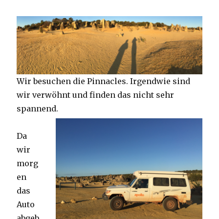
Wir besuchen die Pinnacles. Irgendwie sind
wir verwöhnt und finden das nicht sehr
spannend.
Da
wir
morg
en
das
Auto
abgeb