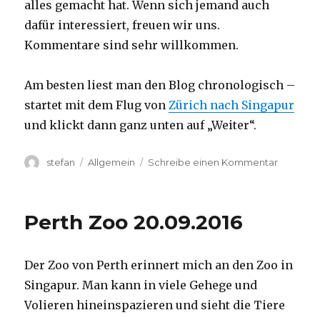
alles gemacht hat. Wenn sich jemand auch
dafür interessiert, freuen wir uns.
Kommentare sind sehr willkommen.
Am besten liest man den Blog chronologisch –
startet mit dem Flug von
Zürich nach Singapur
und klickt dann ganz unten auf „Weiter“.
Autor
Kategorien
zu
stefan
Allgemein
Schreibe einen Kommentar
Australie
2016
–
Perth Zoo 20.09.2016
von
Darwin
nach
Der Zoo von Perth erinnert mich an den Zoo in
Perth
Singapur. Man kann in viele Gehege und
Volieren hineinspazieren und sieht die Tiere