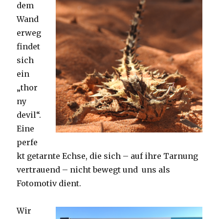
dem
Wand
erweg
findet
sich
ein
„thor
ny
devil“.
Eine
perfe
kt getarnte Echse, die sich – auf ihre Tarnung
vertrauend – nicht bewegt und uns als
Fotomotiv dient.
Wir