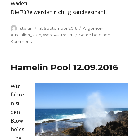
Waden.
Die Füße werden richtig sandgestrahlt.
Autor
Veröffentlicht
Kategorien
stefan
13. September 2016
Allgemein
,
am
Australien_2016
,
West Australien
Schreibe einen
zu
Kommentar
Cape
Range
13.09.2016
Hamelin Pool 12.09.2016
Wir
fahre
n zu
den
Blow
holes
– bei