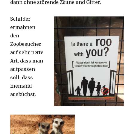
dann ohne störende Zäune und Gitter.
Schilder
ermahnen
den
Zoobesucher
auf sehr nette
Art, dass man
aufpassen
soll, dass
niemand
ausbüchst.