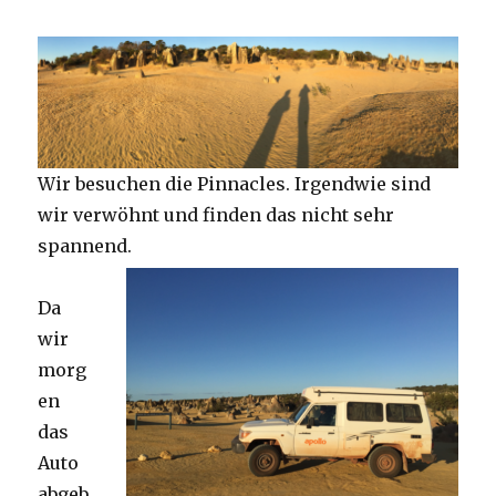
Wir besuchen die Pinnacles. Irgendwie sind
wir verwöhnt und finden das nicht sehr
spannend.
Da
wir
morg
en
das
Auto
abgeb