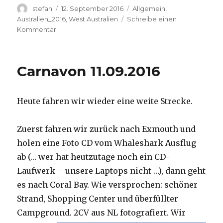
Autor
Veröffentlicht
Kategorien
stefan
12. September 2016
Allgemein
,
am
Australien_2016
,
West Australien
Schreibe einen
zu
Kommentar
Hamelin
Pool
12.09.2016
Carnavon 11.09.2016
Heute fahren wir wieder eine weite Strecke.
Zuerst fahren wir zurück nach Exmouth und
holen eine Foto CD vom Whaleshark Ausflug
ab (… wer hat heutzutage noch ein CD-
Laufwerk – unsere Laptops nicht …), dann geht
es nach Coral Bay. Wie versprochen: schöner
Strand, Shopping Center und überfüllter
Campground.
2CV aus NL fotografiert. Wir