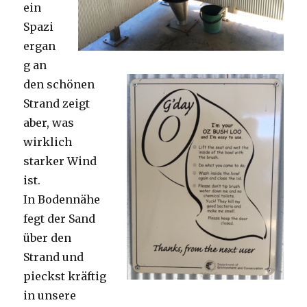
ein
Spazi
ergan
g an
den schönen
Strand zeigt
aber, was
wirklich
starker Wind
ist.
In Bodennähe
fegt der Sand
über den
Strand und
pieckst kräftig
in unsere