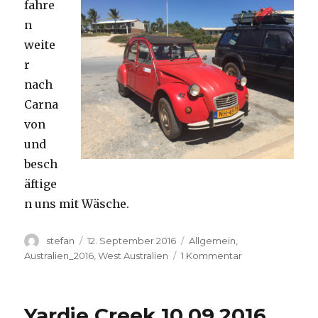
fahre
n
weite
r
nach
Carna
von
und
besch
äftige
n uns mit Wäsche.
Autor
Veröffentlicht
Kategorien
stefan
12. September 2016
Allgemein
,
am
zu
Australien_2016
,
West Australien
1 Kommentar
Carnavon
11.09.2016
Yardie Creek 10.09.2016