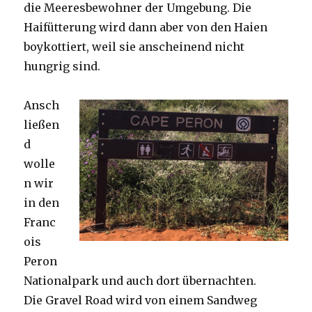
die Meeresbewohner der Umgebung. Die
Haifütterung wird dann aber von den Haien
boykottiert, weil sie anscheinend nicht
hungrig sind.
Ansch
ließen
d
wolle
n wir
in den
Franc
ois
Peron
Nationalpark und auch dort übernachten.
Die Gravel Road wird von einem Sandweg