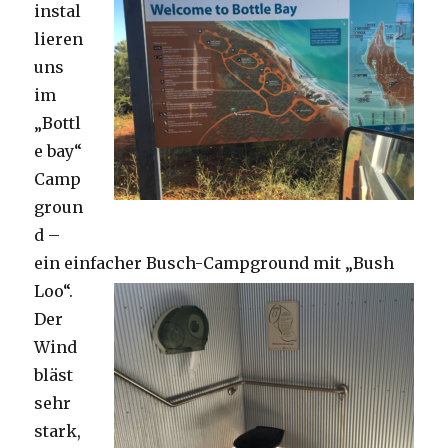
instal
lieren
uns
im
„Bottl
e bay“
Camp
groun
d –
ein einfacher Busch-Campground mit „Bush
Loo“.
Der
Wind
bläst
sehr
stark,