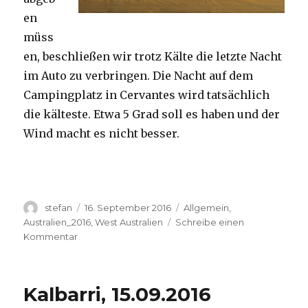
en
müss
en, beschließen wir trotz Kälte die letzte Nacht
im Auto zu verbringen. Die Nacht auf dem
Campingplatz in Cervantes wird tatsächlich
die kälteste. Etwa 5 Grad soll es haben und der
Wind macht es nicht besser.
Autor
Veröffentlicht
Kategorien
stefan
16. September 2016
Allgemein
,
am
Australien_2016
,
West Australien
Schreibe einen
zu
Kommentar
Pinnacles
16.09.2016
Kalbarri, 15.09.2016