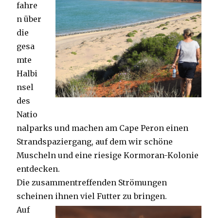
fahre
n über
die
gesa
mte
Halbi
nsel
des
Natio
nalparks und machen am Cape Peron einen
Strandspaziergang, auf dem wir schöne
Muscheln und eine riesige Kormoran-Kolonie
entdecken.
Die zusammentreffenden Strömungen
scheinen ihnen viel Futter zu bringen.
Auf