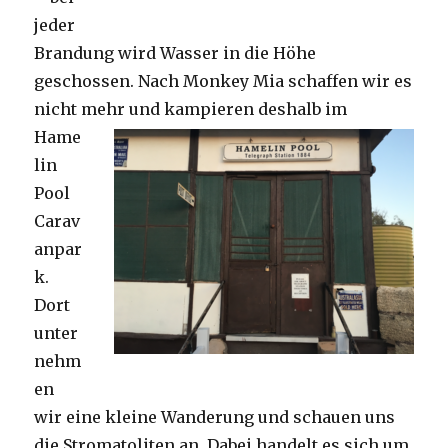
jeder
Brandung wird Wasser in die Höhe
geschossen. Nach Monkey Mia schaffen wir es
nicht mehr und kampieren deshalb im
Hame
lin
Pool
Carav
anpar
k.
Dort
unter
nehm
en
wir eine kleine Wanderung und schauen uns
die Stromatoliten an. Dabei handelt es sich um