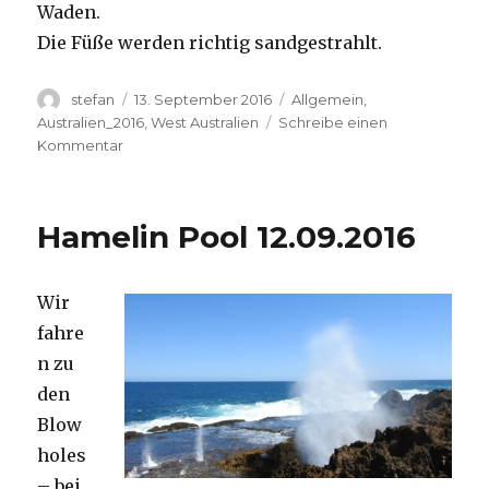
Waden.
Die Füße werden richtig sandgestrahlt.
Autor
Veröffentlicht
Kategorien
stefan
13. September 2016
Allgemein
,
am
Australien_2016
,
West Australien
Schreibe einen
zu
Kommentar
Cape
Range
13.09.2016
Hamelin Pool 12.09.2016
Wir
fahre
n zu
den
Blow
holes
– bei