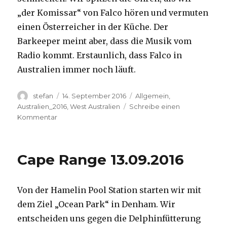
„der Komissar“ von Falco hören und vermuten
einen Österreicher in der Küche. Der
Barkeeper meint aber, dass die Musik vom
Radio kommt. Erstaunlich, dass Falco in
Australien immer noch läuft.
Autor
Veröffentlicht
Kategorien
stefan
14. September 2016
Allgemein
,
am
Australien_2016
,
West Australien
Schreibe einen
zu
Kommentar
Kalbarri
14.09.2016
Cape Range 13.09.2016
Von der Hamelin Pool Station starten wir mit
dem Ziel „Ocean Park“ in Denham. Wir
entscheiden uns gegen die Delphinfütterung