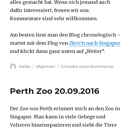
alles gemacht hat. Wenn sich jemand auch
dafür interessiert, freuen wir uns.
Kommentare sind sehr willkommen.
Am besten liest man den Blog chronologisch –
startet mit dem Flug von
Zürich nach Singapur
und klickt dann ganz unten auf „Weiter“.
Autor
Kategorien
zu
stefan
Allgemein
Schreibe einen Kommentar
Australie
2016
–
Perth Zoo 20.09.2016
von
Darwin
nach
Der Zoo von Perth erinnert mich an den Zoo in
Perth
Singapur. Man kann in viele Gehege und
Volieren hineinspazieren und sieht die Tiere