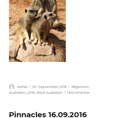
Autor
Veröffentlicht
Kategorien
stefan
20. September 2016
Allgemein
,
am
zu
Australien_2016
,
West Australien
1 Kommentar
Perth
Zoo
20.09.2016
Pinnacles 16.09.2016