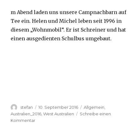
m Abend laden uns unsere Campnachbarn auf
Tee ein. Helen und Michel leben seit 1996 in
diesem „Wohnmobil“. Er ist Schreiner und hat
einen ausgedienten Schulbus umgebaut.
Autor
Veröffentlicht
Kategorien
stefan
10. September 2016
Allgemein
,
am
Australien_2016
,
West Australien
Schreibe einen
zu
Kommentar
Yardie
Creek
10.09.2016