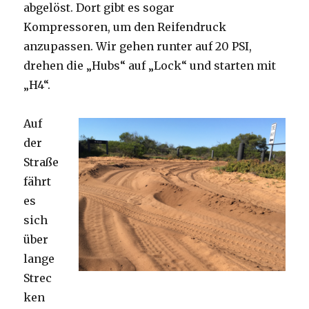
abgelöst. Dort gibt es sogar
Kompressoren, um den Reifendruck
anzupassen. Wir gehen runter auf 20 PSI,
drehen die „Hubs“ auf „Lock“ und starten mit
„H4“.
Auf
der
Straße
fährt
es
sich
über
lange
Strec
ken