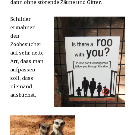
dann ohne störende Zäune und Gitter.
Schilder
ermahnen
den
Zoobesucher
auf sehr nette
Art, dass man
aufpassen
soll, dass
niemand
ausbüchst.