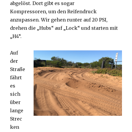
abgelöst. Dort gibt es sogar
Kompressoren, um den Reifendruck
anzupassen. Wir gehen runter auf 20 PSI,
drehen die „Hubs“ auf „Lock“ und starten mit
„H4“.
Auf
der
Straße
fährt
es
sich
über
lange
Strec
ken