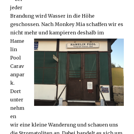
jeder
Brandung wird Wasser in die Höhe
geschossen. Nach Monkey Mia schaffen wir es
nicht mehr und kampieren deshalb im
Hame
lin
Pool
Carav
anpar
k.
Dort
unter
nehm
en
wir eine kleine Wanderung und schauen uns
die Stromatoliten an. Dabei handelt es sich um