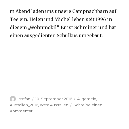
m Abend laden uns unsere Campnachbarn auf
Tee ein. Helen und Michel leben seit 1996 in
diesem „Wohnmobil“. Er ist Schreiner und hat
einen ausgedienten Schulbus umgebaut.
Autor
Veröffentlicht
Kategorien
stefan
10. September 2016
Allgemein
,
am
Australien_2016
,
West Australien
Schreibe einen
zu
Kommentar
Yardie
Creek
10.09.2016