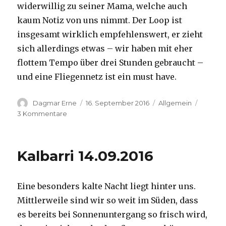
widerwillig zu seiner Mama, welche auch
kaum Notiz von uns nimmt. Der Loop ist
insgesamt wirklich empfehlenswert, er zieht
sich allerdings etwas – wir haben mit eher
flottem Tempo über drei Stunden gebraucht –
und eine Fliegennetz ist ein must have.
Autor
Veröffentlicht
Kategorien
Dagmar Erne
16. September 2016
Allgemein
am
zu
3 Kommentare
Kalbarri,
15.09.2016
Kalbarri 14.09.2016
Eine besonders kalte Nacht liegt hinter uns.
Mittlerweile sind wir so weit im Süden, dass
es bereits bei Sonnenuntergang so frisch wird,