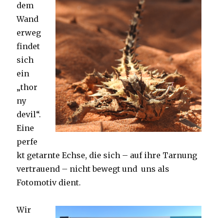
dem
Wand
erweg
findet
sich
ein
„thor
ny
devil“.
Eine
perfe
kt getarnte Echse, die sich – auf ihre Tarnung
vertrauend – nicht bewegt und uns als
Fotomotiv dient.
Wir