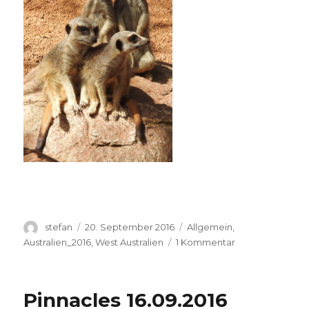
Autor
Veröffentlicht
Kategorien
stefan
20. September 2016
Allgemein
,
am
zu
Australien_2016
,
West Australien
1 Kommentar
Perth
Zoo
20.09.2016
Pinnacles 16.09.2016