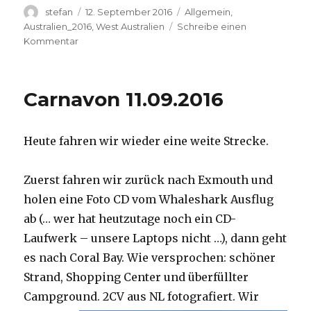
Autor
Veröffentlicht
Kategorien
stefan
12. September 2016
Allgemein
,
am
Australien_2016
,
West Australien
Schreibe einen
zu
Kommentar
Hamelin
Pool
12.09.2016
Carnavon 11.09.2016
Heute fahren wir wieder eine weite Strecke.
Zuerst fahren wir zurück nach Exmouth und
holen eine Foto CD vom Whaleshark Ausflug
ab (… wer hat heutzutage noch ein CD-
Laufwerk – unsere Laptops nicht …), dann geht
es nach Coral Bay. Wie versprochen: schöner
Strand, Shopping Center und überfüllter
Campground.
2CV aus NL fotografiert. Wir