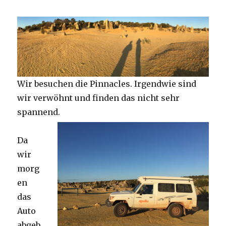
Wir besuchen die Pinnacles. Irgendwie sind
wir verwöhnt und finden das nicht sehr
spannend.
Da
wir
morg
en
das
Auto
abgeb