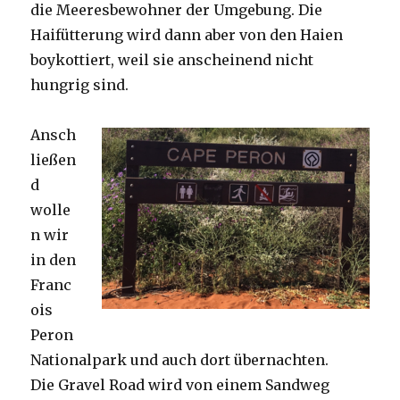
die Meeresbewohner der Umgebung. Die
Haifütterung wird dann aber von den Haien
boykottiert, weil sie anscheinend nicht
hungrig sind.
Ansch
ließen
d
wolle
n wir
in den
Franc
ois
Peron
Nationalpark und auch dort übernachten.
Die Gravel Road wird von einem Sandweg