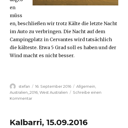
en
müss
en, beschließen wir trotz Kälte die letzte Nacht
im Auto zu verbringen. Die Nacht auf dem
Campingplatz in Cervantes wird tatsächlich
die kälteste. Etwa 5 Grad soll es haben und der
Wind macht es nicht besser.
Autor
Veröffentlicht
Kategorien
stefan
16. September 2016
Allgemein
,
am
Australien_2016
,
West Australien
Schreibe einen
zu
Kommentar
Pinnacles
16.09.2016
Kalbarri, 15.09.2016