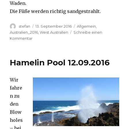
Waden.
Die Füße werden richtig sandgestrahlt.
Autor
Veröffentlicht
Kategorien
stefan
13. September 2016
Allgemein
,
am
Australien_2016
,
West Australien
Schreibe einen
zu
Kommentar
Cape
Range
13.09.2016
Hamelin Pool 12.09.2016
Wir
fahre
n zu
den
Blow
holes
– bei