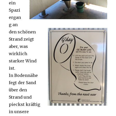
ein
Spazi
ergan
g an
den schönen
Strand zeigt
aber, was
wirklich
starker Wind
ist.
In Bodennähe
fegt der Sand
über den
Strand und
pieckst kräftig
in unsere