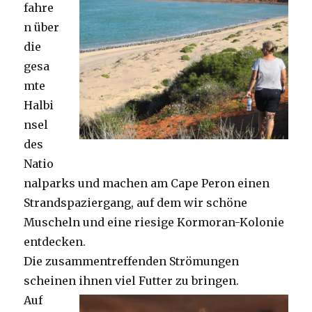
fahre
n über
die
gesa
mte
Halbi
nsel
des
Natio
nalparks und machen am Cape Peron einen
Strandspaziergang, auf dem wir schöne
Muscheln und eine riesige Kormoran-Kolonie
entdecken.
Die zusammentreffenden Strömungen
scheinen ihnen viel Futter zu bringen.
Auf