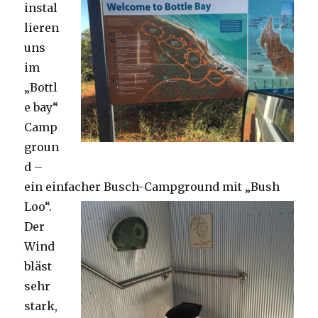
instal
lieren
uns
im
„Bottl
e bay“
Camp
groun
d –
ein einfacher Busch-Campground mit „Bush
Loo“.
Der
Wind
bläst
sehr
stark,