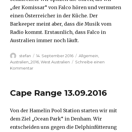
„der Komissar“ von Falco hören und vermuten
einen Österreicher in der Küche. Der
Barkeeper meint aber, dass die Musik vom
Radio kommt. Erstaunlich, dass Falco in
Australien immer noch läuft.
Autor
Veröffentlicht
Kategorien
stefan
14. September 2016
Allgemein
,
am
Australien_2016
,
West Australien
Schreibe einen
zu
Kommentar
Kalbarri
14.09.2016
Cape Range 13.09.2016
Von der Hamelin Pool Station starten wir mit
dem Ziel „Ocean Park“ in Denham. Wir
entscheiden uns gegen die Delphinfütterung