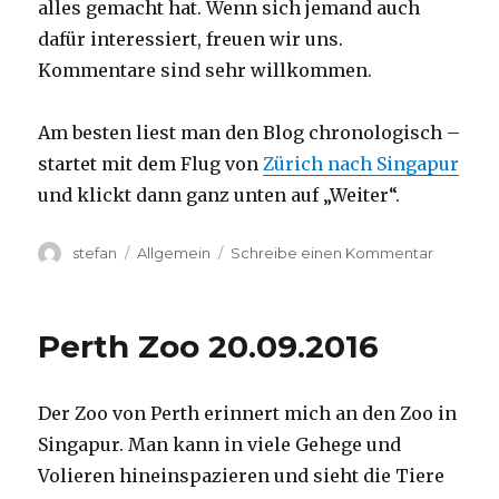
alles gemacht hat. Wenn sich jemand auch
dafür interessiert, freuen wir uns.
Kommentare sind sehr willkommen.
Am besten liest man den Blog chronologisch –
startet mit dem Flug von
Zürich nach Singapur
und klickt dann ganz unten auf „Weiter“.
Autor
Kategorien
zu
stefan
Allgemein
Schreibe einen Kommentar
Australie
2016
–
Perth Zoo 20.09.2016
von
Darwin
nach
Der Zoo von Perth erinnert mich an den Zoo in
Perth
Singapur. Man kann in viele Gehege und
Volieren hineinspazieren und sieht die Tiere