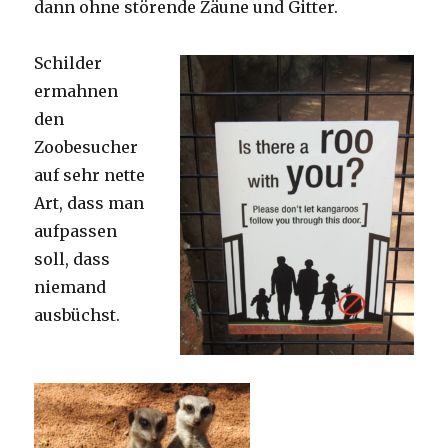
dann ohne störende Zäune und Gitter.
Schilder
ermahnen
den
Zoobesucher
auf sehr nette
Art, dass man
aufpassen
soll, dass
niemand
ausbüchst.