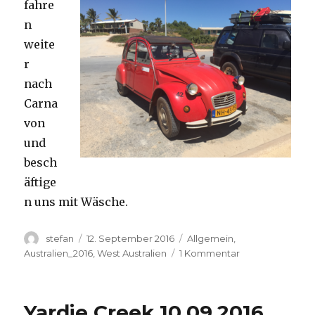
fahre
n
weite
r
nach
Carna
von
und
besch
äftige
n uns mit Wäsche.
Autor
Veröffentlicht
Kategorien
stefan
12. September 2016
Allgemein
,
am
zu
Australien_2016
,
West Australien
1 Kommentar
Carnavon
11.09.2016
Yardie Creek 10.09.2016