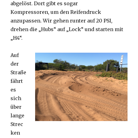
abgelöst. Dort gibt es sogar
Kompressoren, um den Reifendruck
anzupassen. Wir gehen runter auf 20 PSI,
drehen die „Hubs“ auf „Lock“ und starten mit
„H4“.
Auf
der
Straße
fährt
es
sich
über
lange
Strec
ken