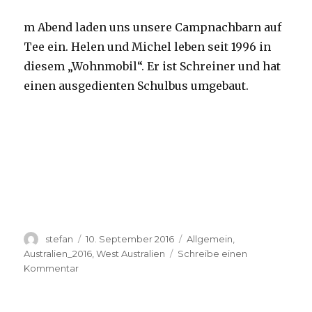
m Abend laden uns unsere Campnachbarn auf
Tee ein. Helen und Michel leben seit 1996 in
diesem „Wohnmobil“. Er ist Schreiner und hat
einen ausgedienten Schulbus umgebaut.
Autor
Veröffentlicht
Kategorien
stefan
10. September 2016
Allgemein
,
am
Australien_2016
,
West Australien
Schreibe einen
zu
Kommentar
Yardie
Creek
10.09.2016