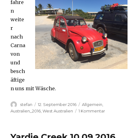
fahre
n
weite
r
nach
Carna
von
und
besch
äftige
n uns mit Wäsche.
Autor
Veröffentlicht
Kategorien
stefan
12. September 2016
Allgemein
,
am
zu
Australien_2016
,
West Australien
1 Kommentar
Carnavon
11.09.2016
Yardie Creek 10.09.2016