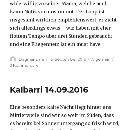
widerwillig zu seiner Mama, welche auch
kaum Notiz von uns nimmt. Der Loop ist
insgesamt wirklich empfehlenswert, er zieht
sich allerdings etwas – wir haben mit eher
flottem Tempo über drei Stunden gebraucht –
und eine Fliegennetz ist ein must have.
Autor
Veröffentlicht
Kategorien
Dagmar Erne
16. September 2016
Allgemein
am
zu
3 Kommentare
Kalbarri,
15.09.2016
Kalbarri 14.09.2016
Eine besonders kalte Nacht liegt hinter uns.
Mittlerweile sind wir so weit im Süden, dass
es bereits bei Sonnenuntergang so frisch wird,