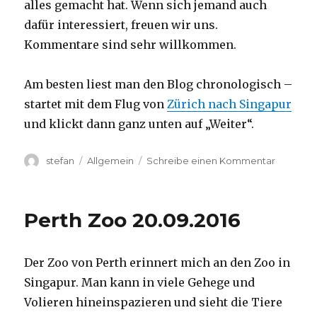
alles gemacht hat. Wenn sich jemand auch
dafür interessiert, freuen wir uns.
Kommentare sind sehr willkommen.
Am besten liest man den Blog chronologisch –
startet mit dem Flug von
Zürich nach Singapur
und klickt dann ganz unten auf „Weiter“.
Autor
Kategorien
zu
stefan
Allgemein
Schreibe einen Kommentar
Australie
2016
–
Perth Zoo 20.09.2016
von
Darwin
nach
Der Zoo von Perth erinnert mich an den Zoo in
Perth
Singapur. Man kann in viele Gehege und
Volieren hineinspazieren und sieht die Tiere