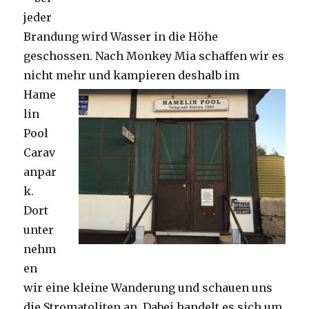
jeder
Brandung wird Wasser in die Höhe
geschossen. Nach Monkey Mia schaffen wir es
nicht mehr und kampieren deshalb im
Hame
lin
Pool
Carav
anpar
k.
Dort
unter
nehm
en
wir eine kleine Wanderung und schauen uns
die Stromatoliten an. Dabei handelt es sich um