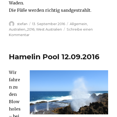
Waden.
Die Füße werden richtig sandgestrahlt.
Autor
Veröffentlicht
Kategorien
stefan
13. September 2016
Allgemein
,
am
Australien_2016
,
West Australien
Schreibe einen
zu
Kommentar
Cape
Range
13.09.2016
Hamelin Pool 12.09.2016
Wir
fahre
n zu
den
Blow
holes
– bei