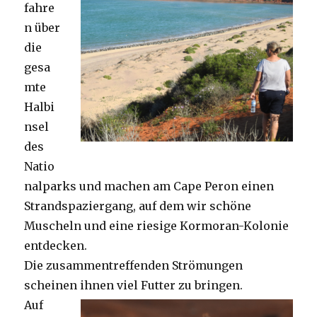
fahre
n über
die
gesa
mte
Halbi
nsel
des
Natio
nalparks und machen am Cape Peron einen
Strandspaziergang, auf dem wir schöne
Muscheln und eine riesige Kormoran-Kolonie
entdecken.
Die zusammentreffenden Strömungen
scheinen ihnen viel Futter zu bringen.
Auf