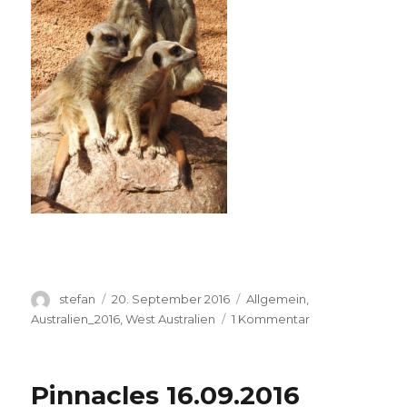
Autor
Veröffentlicht
Kategorien
stefan
20. September 2016
Allgemein
,
am
zu
Australien_2016
,
West Australien
1 Kommentar
Perth
Zoo
20.09.2016
Pinnacles 16.09.2016