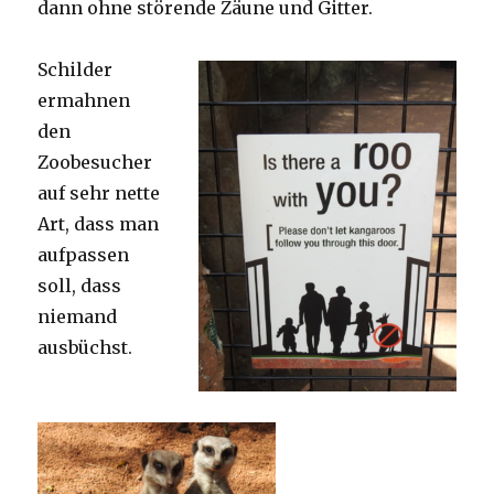
dann ohne störende Zäune und Gitter.
Schilder
ermahnen
den
Zoobesucher
auf sehr nette
Art, dass man
aufpassen
soll, dass
niemand
ausbüchst.