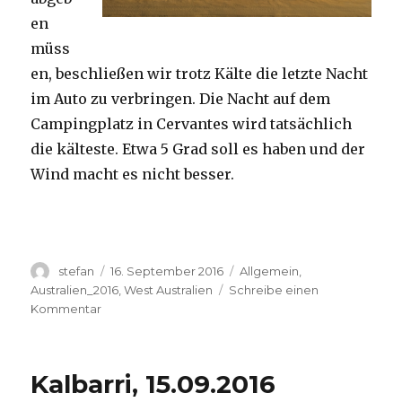
en
müss
en, beschließen wir trotz Kälte die letzte Nacht
im Auto zu verbringen. Die Nacht auf dem
Campingplatz in Cervantes wird tatsächlich
die kälteste. Etwa 5 Grad soll es haben und der
Wind macht es nicht besser.
Autor
Veröffentlicht
Kategorien
stefan
16. September 2016
Allgemein
,
am
Australien_2016
,
West Australien
Schreibe einen
zu
Kommentar
Pinnacles
16.09.2016
Kalbarri, 15.09.2016