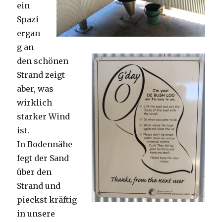
ein
Spazi
ergan
g an
den schönen
Strand zeigt
aber, was
wirklich
starker Wind
ist.
In Bodennähe
fegt der Sand
über den
Strand und
pieckst kräftig
in unsere