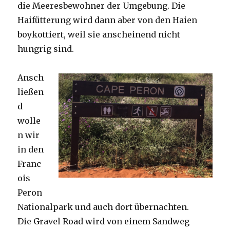
die Meeresbewohner der Umgebung. Die
Haifütterung wird dann aber von den Haien
boykottiert, weil sie anscheinend nicht
hungrig sind.
Ansch
ließen
d
wolle
n wir
in den
Franc
ois
Peron
Nationalpark und auch dort übernachten.
Die Gravel Road wird von einem Sandweg