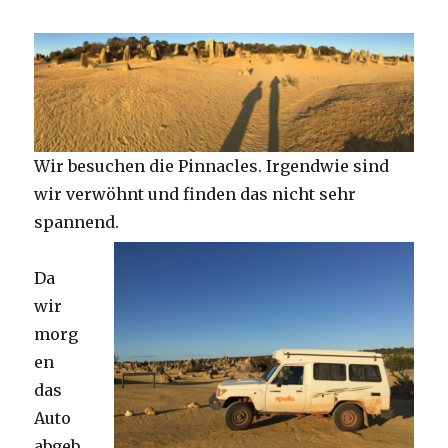
Wir besuchen die Pinnacles. Irgendwie sind
wir verwöhnt und finden das nicht sehr
spannend.
Da
wir
morg
en
das
Auto
abgeb