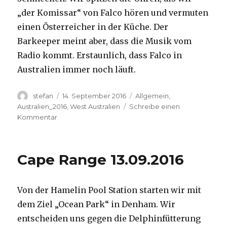
„der Komissar“ von Falco hören und vermuten
einen Österreicher in der Küche. Der
Barkeeper meint aber, dass die Musik vom
Radio kommt. Erstaunlich, dass Falco in
Australien immer noch läuft.
Autor
Veröffentlicht
Kategorien
stefan
14. September 2016
Allgemein
,
am
Australien_2016
,
West Australien
Schreibe einen
zu
Kommentar
Kalbarri
14.09.2016
Cape Range 13.09.2016
Von der Hamelin Pool Station starten wir mit
dem Ziel „Ocean Park“ in Denham. Wir
entscheiden uns gegen die Delphinfütterung