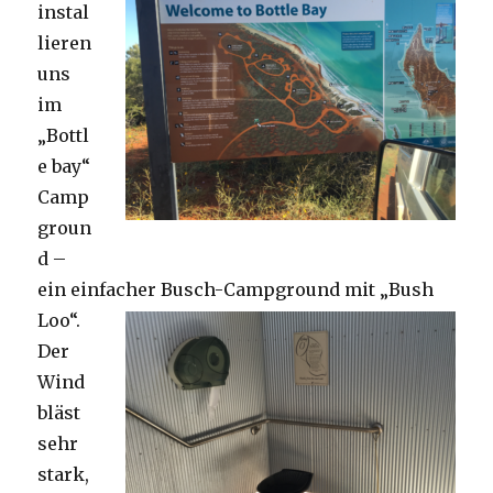
instal
lieren
uns
im
„Bottl
e bay“
Camp
groun
d –
ein einfacher Busch-Campground mit „Bush
Loo“.
Der
Wind
bläst
sehr
stark,