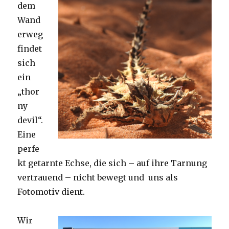
dem
Wand
erweg
findet
sich
ein
„thor
ny
devil“.
Eine
perfe
kt getarnte Echse, die sich – auf ihre Tarnung
vertrauend – nicht bewegt und uns als
Fotomotiv dient.
Wir