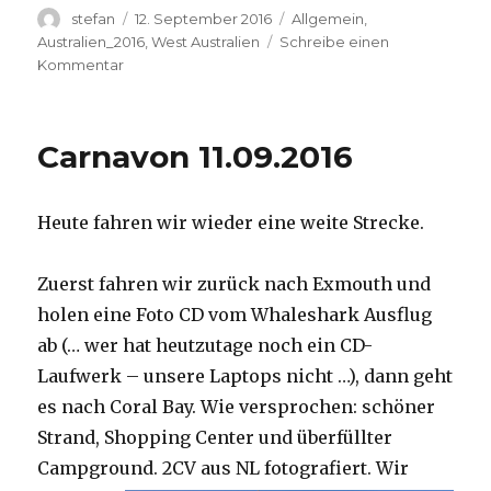
Autor
Veröffentlicht
Kategorien
stefan
12. September 2016
Allgemein
,
am
Australien_2016
,
West Australien
Schreibe einen
zu
Kommentar
Hamelin
Pool
12.09.2016
Carnavon 11.09.2016
Heute fahren wir wieder eine weite Strecke.
Zuerst fahren wir zurück nach Exmouth und
holen eine Foto CD vom Whaleshark Ausflug
ab (… wer hat heutzutage noch ein CD-
Laufwerk – unsere Laptops nicht …), dann geht
es nach Coral Bay. Wie versprochen: schöner
Strand, Shopping Center und überfüllter
Campground.
2CV aus NL fotografiert. Wir