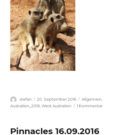
Autor
Veröffentlicht
Kategorien
stefan
20. September 2016
Allgemein
,
am
zu
Australien_2016
,
West Australien
1 Kommentar
Perth
Zoo
20.09.2016
Pinnacles 16.09.2016