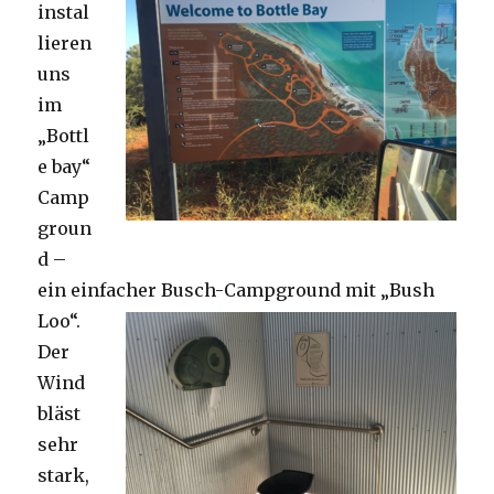
instal
lieren
uns
im
„Bottl
e bay“
Camp
groun
d –
ein einfacher Busch-Campground mit „Bush
Loo“.
Der
Wind
bläst
sehr
stark,