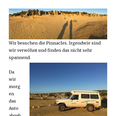
Wir besuchen die Pinnacles. Irgendwie sind
wir verwöhnt und finden das nicht sehr
spannend.
Da
wir
morg
en
das
Auto
abgeb