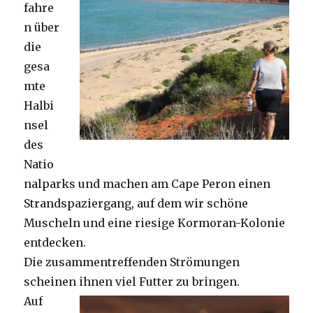
fahre
n über
die
gesa
mte
Halbi
nsel
des
Natio
nalparks und machen am Cape Peron einen
Strandspaziergang, auf dem wir schöne
Muscheln und eine riesige Kormoran-Kolonie
entdecken.
Die zusammentreffenden Strömungen
scheinen ihnen viel Futter zu bringen.
Auf