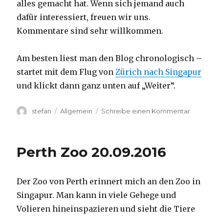
alles gemacht hat. Wenn sich jemand auch
dafür interessiert, freuen wir uns.
Kommentare sind sehr willkommen.
Am besten liest man den Blog chronologisch –
startet mit dem Flug von
Zürich nach Singapur
und klickt dann ganz unten auf „Weiter“.
Autor
Kategorien
zu
stefan
Allgemein
Schreibe einen Kommentar
Australie
2016
–
Perth Zoo 20.09.2016
von
Darwin
nach
Der Zoo von Perth erinnert mich an den Zoo in
Perth
Singapur. Man kann in viele Gehege und
Volieren hineinspazieren und sieht die Tiere