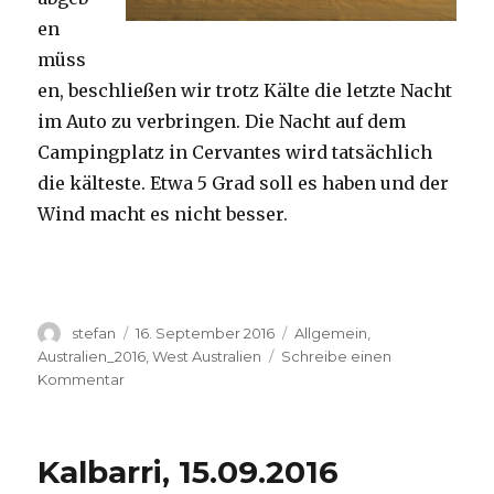
en
müss
en, beschließen wir trotz Kälte die letzte Nacht
im Auto zu verbringen. Die Nacht auf dem
Campingplatz in Cervantes wird tatsächlich
die kälteste. Etwa 5 Grad soll es haben und der
Wind macht es nicht besser.
Autor
Veröffentlicht
Kategorien
stefan
16. September 2016
Allgemein
,
am
Australien_2016
,
West Australien
Schreibe einen
zu
Kommentar
Pinnacles
16.09.2016
Kalbarri, 15.09.2016