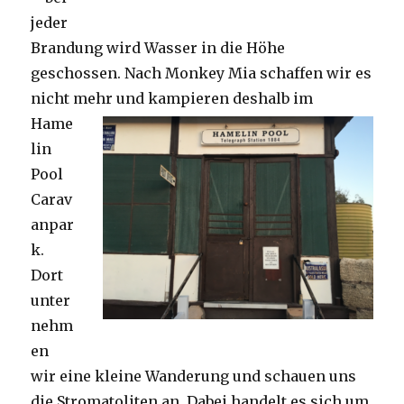
jeder
Brandung wird Wasser in die Höhe
geschossen. Nach Monkey Mia schaffen wir es
nicht mehr und kampieren deshalb im
Hame
lin
Pool
Carav
anpar
k.
Dort
unter
nehm
en
wir eine kleine Wanderung und schauen uns
die Stromatoliten an. Dabei handelt es sich um