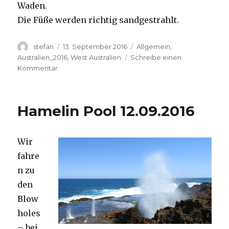
Waden.
Die Füße werden richtig sandgestrahlt.
Autor
Veröffentlicht
Kategorien
stefan
13. September 2016
Allgemein
,
am
Australien_2016
,
West Australien
Schreibe einen
zu
Kommentar
Cape
Range
13.09.2016
Hamelin Pool 12.09.2016
Wir
fahre
n zu
den
Blow
holes
– bei