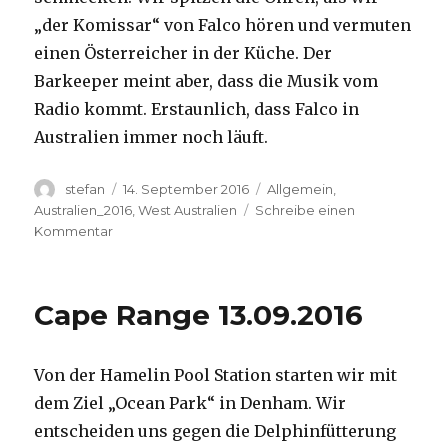
„der Komissar“ von Falco hören und vermuten
einen Österreicher in der Küche. Der
Barkeeper meint aber, dass die Musik vom
Radio kommt. Erstaunlich, dass Falco in
Australien immer noch läuft.
Autor
Veröffentlicht
Kategorien
stefan
14. September 2016
Allgemein
,
am
Australien_2016
,
West Australien
Schreibe einen
zu
Kommentar
Kalbarri
14.09.2016
Cape Range 13.09.2016
Von der Hamelin Pool Station starten wir mit
dem Ziel „Ocean Park“ in Denham. Wir
entscheiden uns gegen die Delphinfütterung