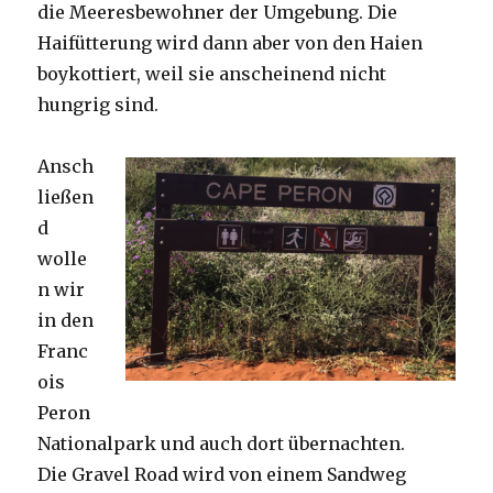
die Meeresbewohner der Umgebung. Die
Haifütterung wird dann aber von den Haien
boykottiert, weil sie anscheinend nicht
hungrig sind.
Ansch
ließen
d
wolle
n wir
in den
Franc
ois
Peron
Nationalpark und auch dort übernachten.
Die Gravel Road wird von einem Sandweg