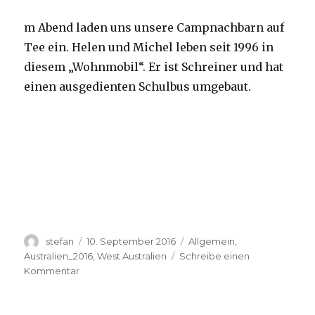
m Abend laden uns unsere Campnachbarn auf
Tee ein. Helen und Michel leben seit 1996 in
diesem „Wohnmobil“. Er ist Schreiner und hat
einen ausgedienten Schulbus umgebaut.
Autor
Veröffentlicht
Kategorien
stefan
10. September 2016
Allgemein
,
am
Australien_2016
,
West Australien
Schreibe einen
zu
Kommentar
Yardie
Creek
10.09.2016