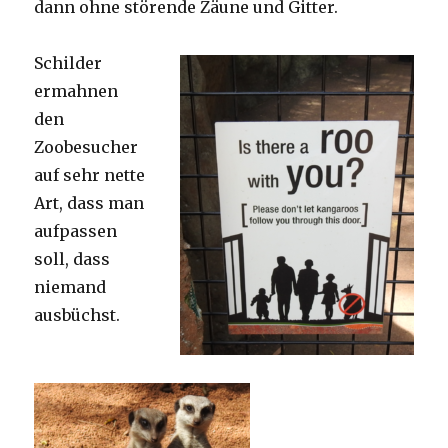
dann ohne störende Zäune und Gitter.
Schilder
ermahnen
den
Zoobesucher
auf sehr nette
Art, dass man
aufpassen
soll, dass
niemand
ausbüchst.