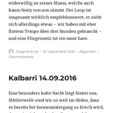
widerwillig zu seiner Mama, welche auch
kaum Notiz von uns nimmt. Der Loop ist
insgesamt wirklich empfehlenswert, er zieht
sich allerdings etwas – wir haben mit eher
flottem Tempo über drei Stunden gebraucht –
und eine Fliegennetz ist ein must have.
Autor
Veröffentlicht
Kategorien
Dagmar Erne
16. September 2016
Allgemein
am
zu
3 Kommentare
Kalbarri,
15.09.2016
Kalbarri 14.09.2016
Eine besonders kalte Nacht liegt hinter uns.
Mittlerweile sind wir so weit im Süden, dass
es bereits bei Sonnenuntergang so frisch wird,