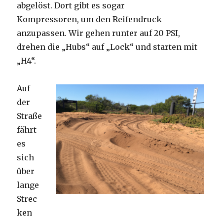
abgelöst. Dort gibt es sogar
Kompressoren, um den Reifendruck
anzupassen. Wir gehen runter auf 20 PSI,
drehen die „Hubs“ auf „Lock“ und starten mit
„H4“.
Auf
der
Straße
fährt
es
sich
über
lange
Strec
ken