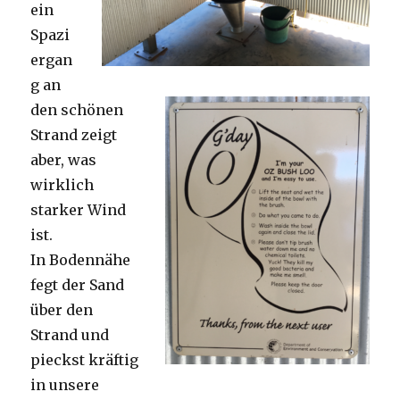
ein
Spazi
ergan
g an
den schönen
Strand zeigt
aber, was
wirklich
starker Wind
ist.
In Bodennähe
fegt der Sand
über den
Strand und
pieckst kräftig
in unsere