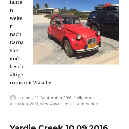
fahre
n
weite
r
nach
Carna
von
und
besch
äftige
n uns mit Wäsche.
Autor
Veröffentlicht
Kategorien
stefan
12. September 2016
Allgemein
,
am
zu
Australien_2016
,
West Australien
1 Kommentar
Carnavon
11.09.2016
Yardie Creek 10.09.2016