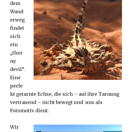
dem
Wand
erweg
findet
sich
ein
„thor
ny
devil“.
Eine
perfe
kt getarnte Echse, die sich – auf ihre Tarnung
vertrauend – nicht bewegt und uns als
Fotomotiv dient.
Wir