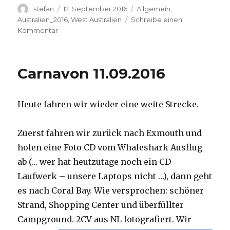
Autor
Veröffentlicht
Kategorien
stefan
12. September 2016
Allgemein
,
am
Australien_2016
,
West Australien
Schreibe einen
zu
Kommentar
Hamelin
Pool
12.09.2016
Carnavon 11.09.2016
Heute fahren wir wieder eine weite Strecke.
Zuerst fahren wir zurück nach Exmouth und
holen eine Foto CD vom Whaleshark Ausflug
ab (… wer hat heutzutage noch ein CD-
Laufwerk – unsere Laptops nicht …), dann geht
es nach Coral Bay. Wie versprochen: schöner
Strand, Shopping Center und überfüllter
Campground.
2CV aus NL fotografiert. Wir