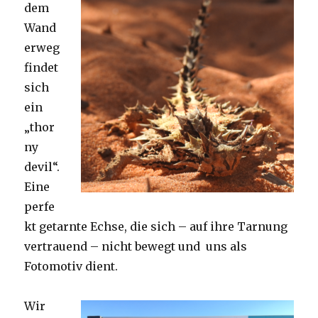
dem
Wand
erweg
findet
sich
ein
„thor
ny
devil“.
Eine
perfe
kt getarnte Echse, die sich – auf ihre Tarnung
vertrauend – nicht bewegt und uns als
Fotomotiv dient.
Wir