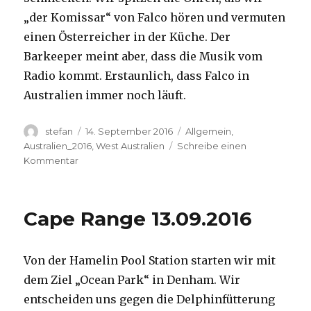
„der Komissar“ von Falco hören und vermuten
einen Österreicher in der Küche. Der
Barkeeper meint aber, dass die Musik vom
Radio kommt. Erstaunlich, dass Falco in
Australien immer noch läuft.
Autor
Veröffentlicht
Kategorien
stefan
14. September 2016
Allgemein
,
am
Australien_2016
,
West Australien
Schreibe einen
zu
Kommentar
Kalbarri
14.09.2016
Cape Range 13.09.2016
Von der Hamelin Pool Station starten wir mit
dem Ziel „Ocean Park“ in Denham. Wir
entscheiden uns gegen die Delphinfütterung