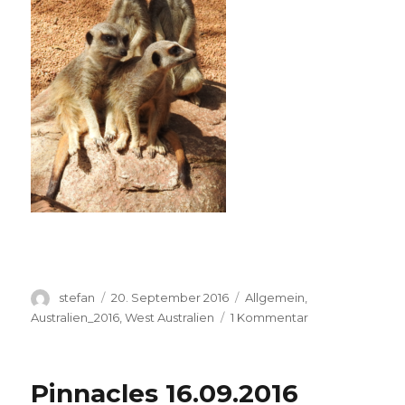
Autor
Veröffentlicht
Kategorien
stefan
20. September 2016
Allgemein
,
am
zu
Australien_2016
,
West Australien
1 Kommentar
Perth
Zoo
20.09.2016
Pinnacles 16.09.2016