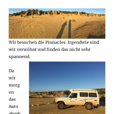
Wir besuchen die Pinnacles. Irgendwie sind
wir verwöhnt und finden das nicht sehr
spannend.
Da
wir
morg
en
das
Auto
abgeb