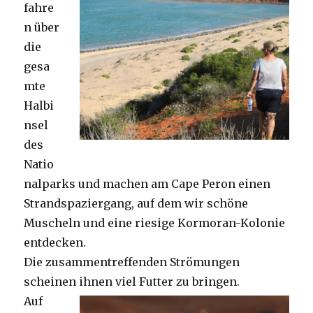
fahre
n über
die
gesa
mte
Halbi
nsel
des
Natio
nalparks und machen am Cape Peron einen
Strandspaziergang, auf dem wir schöne
Muscheln und eine riesige Kormoran-Kolonie
entdecken.
Die zusammentreffenden Strömungen
scheinen ihnen viel Futter zu bringen.
Auf