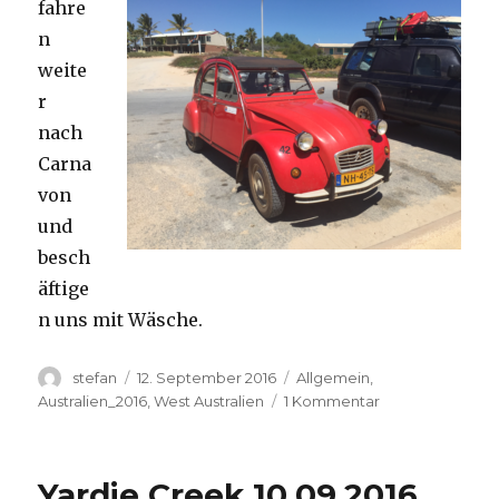
fahre
n
weite
r
nach
Carna
von
und
besch
äftige
n uns mit Wäsche.
Autor
Veröffentlicht
Kategorien
stefan
12. September 2016
Allgemein
,
am
zu
Australien_2016
,
West Australien
1 Kommentar
Carnavon
11.09.2016
Yardie Creek 10.09.2016