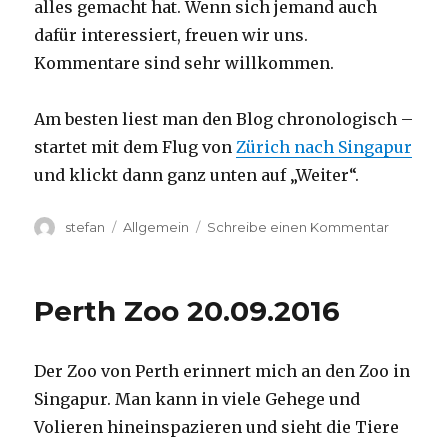
alles gemacht hat. Wenn sich jemand auch
dafür interessiert, freuen wir uns.
Kommentare sind sehr willkommen.
Am besten liest man den Blog chronologisch –
startet mit dem Flug von
Zürich nach Singapur
und klickt dann ganz unten auf „Weiter“.
Autor
Kategorien
zu
stefan
Allgemein
Schreibe einen Kommentar
Australie
2016
–
Perth Zoo 20.09.2016
von
Darwin
nach
Der Zoo von Perth erinnert mich an den Zoo in
Perth
Singapur. Man kann in viele Gehege und
Volieren hineinspazieren und sieht die Tiere