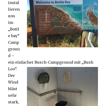
instal
lieren
uns
im
„Bottl
e bay“
Camp
groun
d –
ein einfacher Busch-Campground mit „Bush
Loo“.
Der
Wind
bläst
sehr
stark,