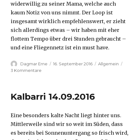
widerwillig zu seiner Mama, welche auch
kaum Notiz von uns nimmt. Der Loop ist
insgesamt wirklich empfehlenswert, er zieht
sich allerdings etwas – wir haben mit eher
flottem Tempo über drei Stunden gebraucht –
und eine Fliegennetz ist ein must have.
Autor
Veröffentlicht
Kategorien
Dagmar Erne
16. September 2016
Allgemein
am
zu
3 Kommentare
Kalbarri,
15.09.2016
Kalbarri 14.09.2016
Eine besonders kalte Nacht liegt hinter uns.
Mittlerweile sind wir so weit im Süden, dass
es bereits bei Sonnenuntergang so frisch wird,