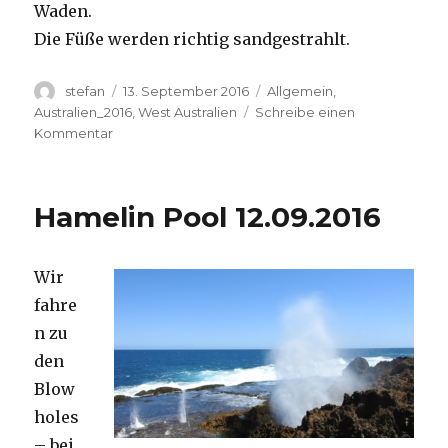
Waden.
Die Füße werden richtig sandgestrahlt.
Autor
Veröffentlicht
Kategorien
stefan
13. September 2016
Allgemein
,
am
Australien_2016
,
West Australien
Schreibe einen
zu
Kommentar
Cape
Range
13.09.2016
Hamelin Pool 12.09.2016
Wir
fahre
n zu
den
Blow
holes
– bei