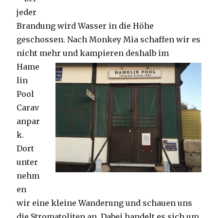
jeder
Brandung wird Wasser in die Höhe
geschossen. Nach Monkey Mia schaffen wir es
nicht mehr und kampieren deshalb im
Hame
lin
Pool
Carav
anpar
k.
Dort
unter
nehm
en
wir eine kleine Wanderung und schauen uns
die Stromatoliten an. Dabei handelt es sich um