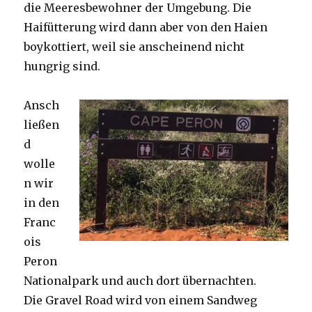
die Meeresbewohner der Umgebung. Die
Haifütterung wird dann aber von den Haien
boykottiert, weil sie anscheinend nicht
hungrig sind.
Ansch
ließen
d
wolle
n wir
in den
Franc
ois
Peron
Nationalpark und auch dort übernachten.
Die Gravel Road wird von einem Sandweg