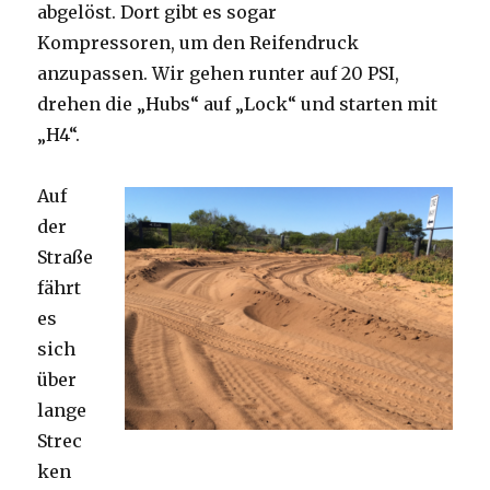
abgelöst. Dort gibt es sogar
Kompressoren, um den Reifendruck
anzupassen. Wir gehen runter auf 20 PSI,
drehen die „Hubs“ auf „Lock“ und starten mit
„H4“.
Auf
der
Straße
fährt
es
sich
über
lange
Strec
ken