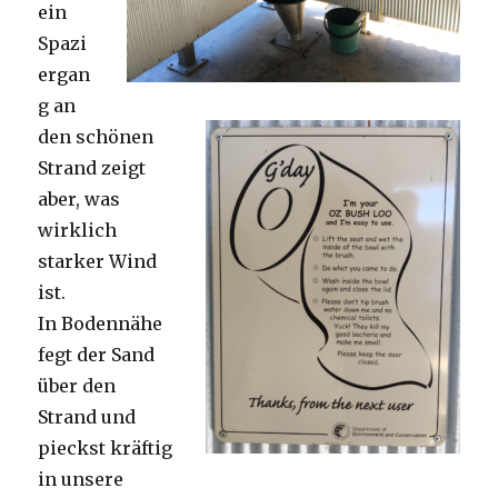
ein
Spazi
ergan
g an
den schönen
Strand zeigt
aber, was
wirklich
starker Wind
ist.
In Bodennähe
fegt der Sand
über den
Strand und
pieckst kräftig
in unsere