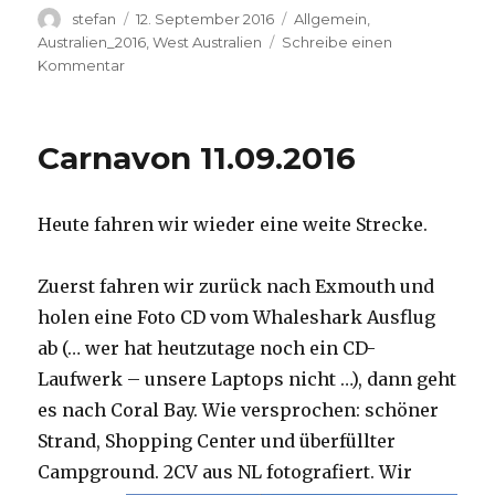
Autor
Veröffentlicht
Kategorien
stefan
12. September 2016
Allgemein
,
am
Australien_2016
,
West Australien
Schreibe einen
zu
Kommentar
Hamelin
Pool
12.09.2016
Carnavon 11.09.2016
Heute fahren wir wieder eine weite Strecke.
Zuerst fahren wir zurück nach Exmouth und
holen eine Foto CD vom Whaleshark Ausflug
ab (… wer hat heutzutage noch ein CD-
Laufwerk – unsere Laptops nicht …), dann geht
es nach Coral Bay. Wie versprochen: schöner
Strand, Shopping Center und überfüllter
Campground.
2CV aus NL fotografiert. Wir