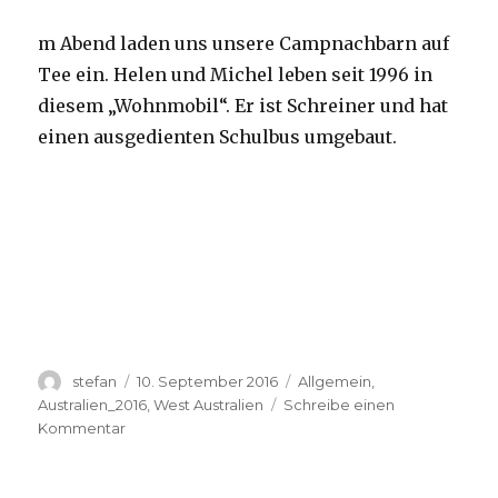
m Abend laden uns unsere Campnachbarn auf
Tee ein. Helen und Michel leben seit 1996 in
diesem „Wohnmobil“. Er ist Schreiner und hat
einen ausgedienten Schulbus umgebaut.
Autor
Veröffentlicht
Kategorien
stefan
10. September 2016
Allgemein
,
am
Australien_2016
,
West Australien
Schreibe einen
zu
Kommentar
Yardie
Creek
10.09.2016