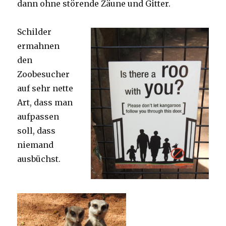
dann ohne störende Zäune und Gitter.
Schilder
ermahnen
den
Zoobesucher
auf sehr nette
Art, dass man
aufpassen
soll, dass
niemand
ausbüchst.