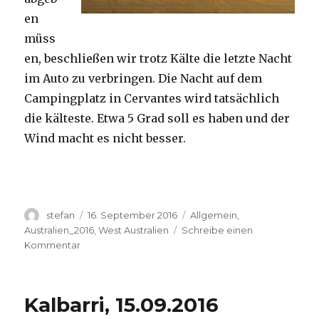
en
müss
en, beschließen wir trotz Kälte die letzte Nacht
im Auto zu verbringen. Die Nacht auf dem
Campingplatz in Cervantes wird tatsächlich
die kälteste. Etwa 5 Grad soll es haben und der
Wind macht es nicht besser.
Autor
Veröffentlicht
Kategorien
stefan
16. September 2016
Allgemein
,
am
Australien_2016
,
West Australien
Schreibe einen
zu
Kommentar
Pinnacles
16.09.2016
Kalbarri, 15.09.2016