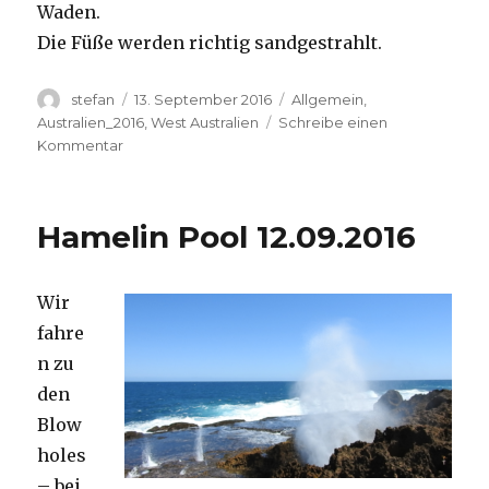
Waden.
Die Füße werden richtig sandgestrahlt.
Autor
Veröffentlicht
Kategorien
stefan
13. September 2016
Allgemein
,
am
Australien_2016
,
West Australien
Schreibe einen
zu
Kommentar
Cape
Range
13.09.2016
Hamelin Pool 12.09.2016
Wir
fahre
n zu
den
Blow
holes
– bei