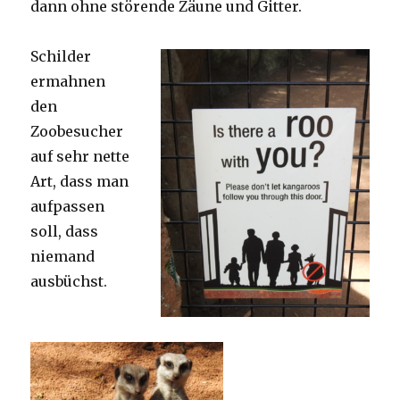
dann ohne störende Zäune und Gitter.
Schilder
ermahnen
den
Zoobesucher
auf sehr nette
Art, dass man
aufpassen
soll, dass
niemand
ausbüchst.