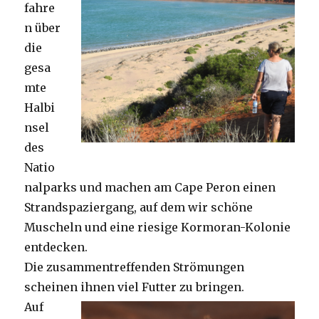
fahre
n über
die
gesa
mte
Halbi
nsel
des
Natio
nalparks und machen am Cape Peron einen
Strandspaziergang, auf dem wir schöne
Muscheln und eine riesige Kormoran-Kolonie
entdecken.
Die zusammentreffenden Strömungen
scheinen ihnen viel Futter zu bringen.
Auf