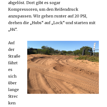
abgelöst. Dort gibt es sogar
Kompressoren, um den Reifendruck
anzupassen. Wir gehen runter auf 20 PSI,
drehen die „Hubs“ auf „Lock“ und starten mit
„H4“.
Auf
der
Straße
fährt
es
sich
über
lange
Strec
ken