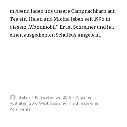
m Abend laden uns unsere Campnachbarn auf
Tee ein. Helen und Michel leben seit 1996 in
diesem „Wohnmobil“. Er ist Schreiner und hat
einen ausgedienten Schulbus umgebaut.
Autor
Veröffentlicht
Kategorien
stefan
10. September 2016
Allgemein
,
am
Australien_2016
,
West Australien
Schreibe einen
zu
Kommentar
Yardie
Creek
10.09.2016