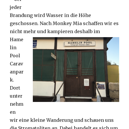
jeder
Brandung wird Wasser in die Höhe
geschossen. Nach Monkey Mia schaffen wir es
nicht mehr und kampieren deshalb im
Hame
lin
Pool
Carav
anpar
k.
Dort
unter
nehm
en
wir eine kleine Wanderung und schauen uns
die Stromatoliten an. Dabei handelt es sich um