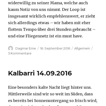
widerwillig zu seiner Mama, welche auch
kaum Notiz von uns nimmt. Der Loop ist
insgesamt wirklich empfehlenswert, er zieht
sich allerdings etwas – wir haben mit eher
flottem Tempo über drei Stunden gebraucht –
und eine Fliegennetz ist ein must have.
Autor
Veröffentlicht
Kategorien
Dagmar Erne
16. September 2016
Allgemein
am
zu
3 Kommentare
Kalbarri,
15.09.2016
Kalbarri 14.09.2016
Eine besonders kalte Nacht liegt hinter uns.
Mittlerweile sind wir so weit im Süden, dass
es bereits bei Sonnenuntergang so frisch wird,