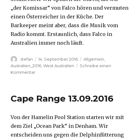
„der Komissar“ von Falco hören und vermuten
einen Österreicher in der Küche. Der
Barkeeper meint aber, dass die Musik vom
Radio kommt. Erstaunlich, dass Falco in
Australien immer noch läuft.
Autor
Veröffentlicht
Kategorien
stefan
14. September 2016
Allgemein
,
am
Australien_2016
,
West Australien
Schreibe einen
zu
Kommentar
Kalbarri
14.09.2016
Cape Range 13.09.2016
Von der Hamelin Pool Station starten wir mit
dem Ziel „Ocean Park“ in Denham. Wir
entscheiden uns gegen die Delphinfütterung