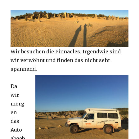
Wir besuchen die Pinnacles. Irgendwie sind
wir verwöhnt und finden das nicht sehr
spannend.
Da
wir
morg
en
das
Auto
abgeb