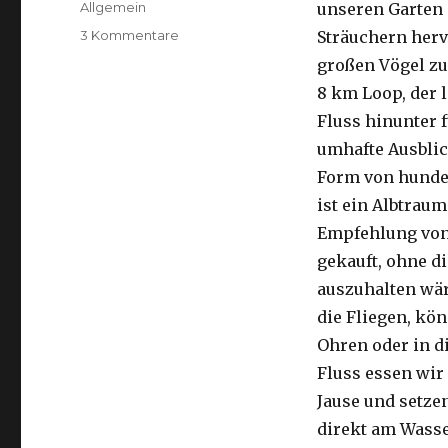
Kategorien
Allgemein
unseren Garten 
zu
3 Kommentare
Sträuchern herv
Kalbarri,
großen Vögel zu
15.09.2016
8 km Loop, der 
Fluss hinunter f
umhafte Ausblic
Form von hunder
ist ein Albtraum
Empfehlung von 
gekauft, ohne di
auszuhalten wä
die Fliegen, kön
Ohren oder in d
Fluss essen wir
Jause und setze
direkt am Wasse