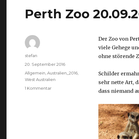
Perth Zoo 20.09.
Der Zoo von Per
viele Gehege un
Autor
stefan
ohne störende Z
Veröffentlicht
20. September 2016
am
Kategorien
Allgemein
,
Australien_2016
,
Schilder ermah
West Australien
sehr nette Art, 
zu
1 Kommentar
dass niemand a
Perth
Zoo
20.09.2016