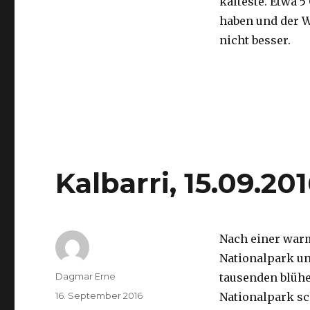
kälteste. Etwa 5
haben und der 
nicht besser.
Kalbarri, 15.09.20
Nach einer war
Nationalpark un
Autor
Dagmar Erne
tausenden blüh
Veröffentlicht
16. September 2016
Nationalpark sc
am