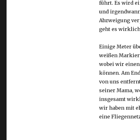
führt. Es wird e
und irgendwann 
Abzweigung ver
geht es wirklic
Einige Meter üb
weißen Markier
wobei wir eine
können. Am Ende
von uns entfernt
seiner Mama, we
insgesamt wirkl
wir haben mit e
eine Fliegennetz