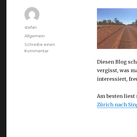
Autor
stefan
Kategorien
Allgemein
Schreibe einen
zu
Kommentar
Australien
Diesen Blog sch
2016
–
vergisst, was m
von
interessiert, f
Darwin
nach
Perth
Am besten liest
Zürich nach Si