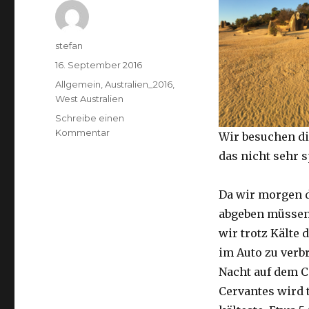
Autor
stefan
Veröffentlicht
16. September 2016
am
Kategorien
Allgemein
,
Australien_2016
,
West Australien
Schreibe einen
zu
Kommentar
Wir besuchen di
Pinnacles
das nicht sehr 
16.09.2016
Da wir morgen 
abgeben müssen
wir trotz Kälte d
im Auto zu verb
Nacht auf dem 
Cervantes wird 