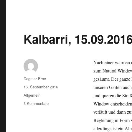
Kalbarri, 15.09.201
Nach einer warmen u
zum Natural Window
Autor
Dagmar Erne
gesäumt. Der ganze N
Veröffentlicht
16. September 2016
unseren Garten auch
am
Kategorien
Allgemein
und queren die Stra
zu
3 Kommentare
Window entscheiden 
Kalbarri,
verläuft und dann zu
15.09.2016
Begleitung in Form 
allerdings ist ein A