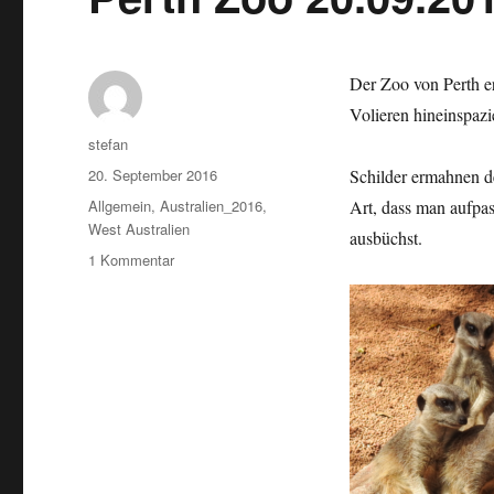
Der Zoo von Perth e
Volieren hineinspazi
Autor
stefan
Veröffentlicht
20. September 2016
Schilder ermahnen d
am
Kategorien
Allgemein
,
Australien_2016
,
Art, dass man aufpas
West Australien
ausbüchst.
zu
1 Kommentar
Perth
Zoo
20.09.2016