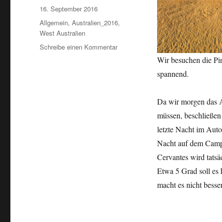
Veröffentlicht
16. September 2016
am
Kategorien
Allgemein
,
Australien_2016
,
West Australien
zu
Schreibe einen Kommentar
Pinnacles
Wir besuchen die Pin
16.09.2016
spannend.
Da wir morgen das 
müssen, beschließen 
letzte Nacht im Auto
Nacht auf dem Camp
Cervantes wird tatsäc
Etwa 5 Grad soll es
macht es nicht besser