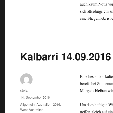
auch kaum Notiz von
sich allerdings etwa
eine Fliegennetz ist 
Kalbarri 14.09.2016
Eine besonders kalte 
bereits bei Sonnenun
Autor
stefan
Morgens bleiben wir
Veröffentlicht
14. September 2016
am
Kategorien
Allgemein
,
Australien_2016
,
Um dem heftigen Wi
West Australien
treffen gleich auf e