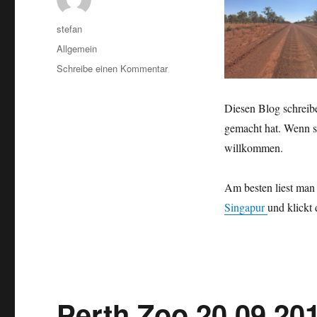
Autor
stefan
Kategorien
Allgemein
zu
Schreibe einen Kommentar
Australien
2016
Diesen Blog schreibe
–
von
gemacht hat. Wenn si
Darwin
willkommen.
nach
Perth
Am besten liest man
Singapur
und klickt
Perth Zoo 20.09.20