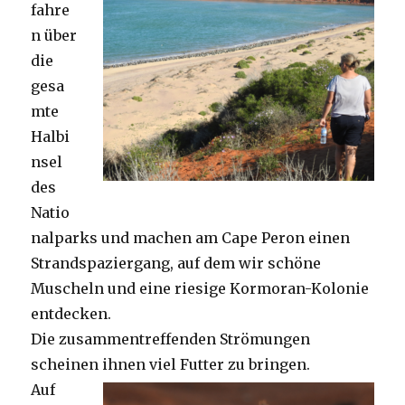
fahre
n über
die
gesa
mte
Halbi
nsel
des
Natio
nalparks und machen am Cape Peron einen
Strandspaziergang, auf dem wir schöne
Muscheln und eine riesige Kormoran-Kolonie
entdecken.
Die zusammentreffenden Strömungen
scheinen ihnen viel Futter zu bringen.
Auf