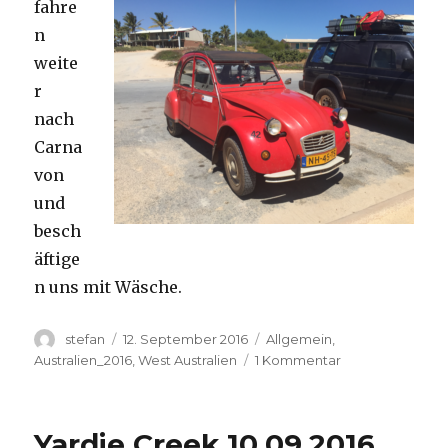
fahre
n
weite
r
nach
Carna
von
und
besch
äftige
n uns mit Wäsche.
Autor
Veröffentlicht
Kategorien
stefan
12. September 2016
Allgemein
,
am
zu
Australien_2016
,
West Australien
1 Kommentar
Carnavon
11.09.2016
Yardie Creek 10.09.2016