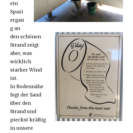
ein
Spazi
ergan
g an
den schönen
Strand zeigt
aber, was
wirklich
starker Wind
ist.
In Bodennähe
fegt der Sand
über den
Strand und
pieckst kräftig
in unsere