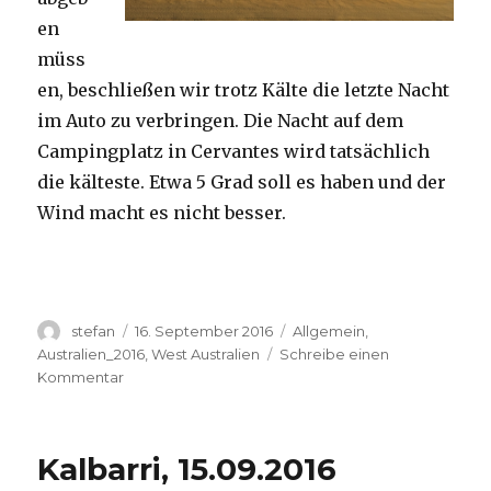
en
müss
en, beschließen wir trotz Kälte die letzte Nacht
im Auto zu verbringen. Die Nacht auf dem
Campingplatz in Cervantes wird tatsächlich
die kälteste. Etwa 5 Grad soll es haben und der
Wind macht es nicht besser.
Autor
Veröffentlicht
Kategorien
stefan
16. September 2016
Allgemein
,
am
Australien_2016
,
West Australien
Schreibe einen
zu
Kommentar
Pinnacles
16.09.2016
Kalbarri, 15.09.2016