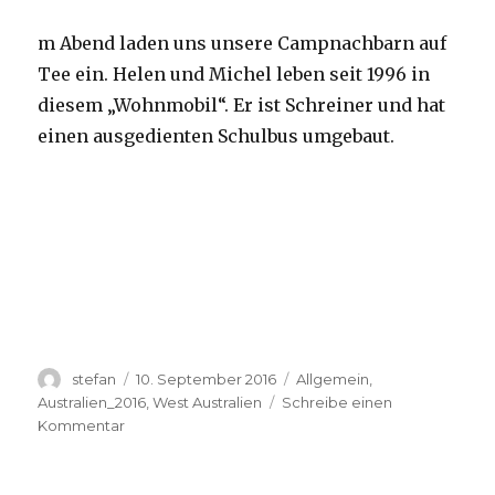
m Abend laden uns unsere Campnachbarn auf
Tee ein. Helen und Michel leben seit 1996 in
diesem „Wohnmobil“. Er ist Schreiner und hat
einen ausgedienten Schulbus umgebaut.
Autor
Veröffentlicht
Kategorien
stefan
10. September 2016
Allgemein
,
am
Australien_2016
,
West Australien
Schreibe einen
zu
Kommentar
Yardie
Creek
10.09.2016