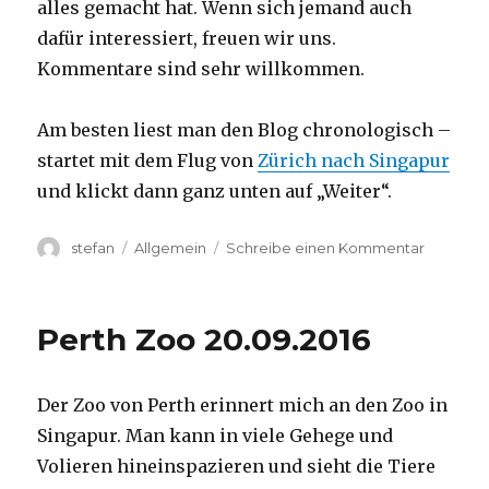
alles gemacht hat. Wenn sich jemand auch
dafür interessiert, freuen wir uns.
Kommentare sind sehr willkommen.
Am besten liest man den Blog chronologisch –
startet mit dem Flug von
Zürich nach Singapur
und klickt dann ganz unten auf „Weiter“.
Autor
Kategorien
zu
stefan
Allgemein
Schreibe einen Kommentar
Australie
2016
–
Perth Zoo 20.09.2016
von
Darwin
nach
Der Zoo von Perth erinnert mich an den Zoo in
Perth
Singapur. Man kann in viele Gehege und
Volieren hineinspazieren und sieht die Tiere