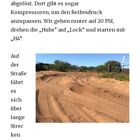
abgelöst. Dort gibt es sogar
Kompressoren, um den Reifendruck
anzupassen. Wir gehen runter auf 20 PSI,
drehen die „Hubs“ auf „Lock“ und starten mit
„H4“.
Auf
der
Straße
fährt
es
sich
über
lange
Strec
ken