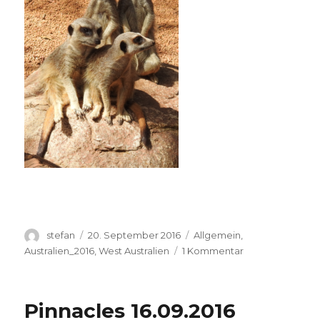
Autor
Veröffentlicht
Kategorien
stefan
20. September 2016
Allgemein
,
am
zu
Australien_2016
,
West Australien
1 Kommentar
Perth
Zoo
20.09.2016
Pinnacles 16.09.2016