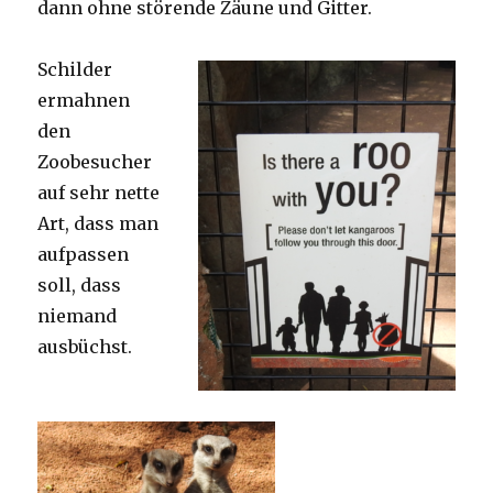
dann ohne störende Zäune und Gitter.
Schilder
ermahnen
den
Zoobesucher
auf sehr nette
Art, dass man
aufpassen
soll, dass
niemand
ausbüchst.