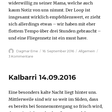
widerwillig zu seiner Mama, welche auch
kaum Notiz von uns nimmt. Der Loop ist
insgesamt wirklich empfehlenswert, er zieht
sich allerdings etwas – wir haben mit eher
flottem Tempo über drei Stunden gebraucht –
und eine Fliegennetz ist ein must have.
Autor
Veröffentlicht
Kategorien
Dagmar Erne
16. September 2016
Allgemein
am
zu
3 Kommentare
Kalbarri,
15.09.2016
Kalbarri 14.09.2016
Eine besonders kalte Nacht liegt hinter uns.
Mittlerweile sind wir so weit im Süden, dass
es bereits bei Sonnenuntergang so frisch wird,