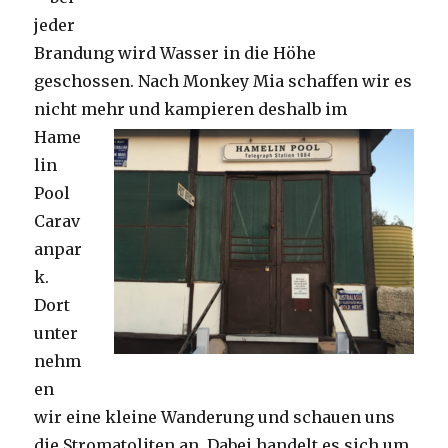
jeder
Brandung wird Wasser in die Höhe
geschossen. Nach Monkey Mia schaffen wir es
nicht mehr und kampieren deshalb im
Hame
lin
Pool
Carav
anpar
k.
Dort
unter
nehm
en
wir eine kleine Wanderung und schauen uns
die Stromatoliten an. Dabei handelt es sich um