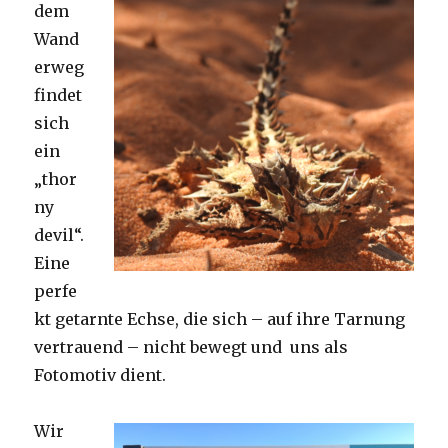
dem
Wand
erweg
findet
sich
ein
„thor
ny
devil“.
Eine
perfe
kt getarnte Echse, die sich – auf ihre Tarnung
vertrauend – nicht bewegt und uns als
Fotomotiv dient.
Wir