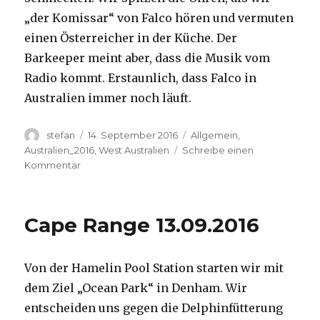
„der Komissar“ von Falco hören und vermuten
einen Österreicher in der Küche. Der
Barkeeper meint aber, dass die Musik vom
Radio kommt. Erstaunlich, dass Falco in
Australien immer noch läuft.
Autor
Veröffentlicht
Kategorien
stefan
14. September 2016
Allgemein
,
am
Australien_2016
,
West Australien
Schreibe einen
zu
Kommentar
Kalbarri
14.09.2016
Cape Range 13.09.2016
Von der Hamelin Pool Station starten wir mit
dem Ziel „Ocean Park“ in Denham. Wir
entscheiden uns gegen die Delphinfütterung