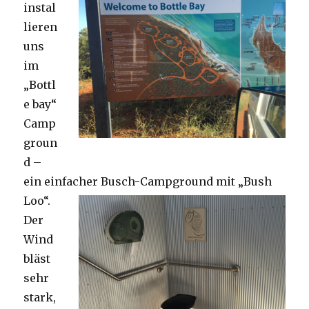
instal
lieren
uns
im
„Bottl
e bay“
Camp
groun
d –
ein einfacher Busch-Campground mit „Bush
Loo“.
Der
Wind
bläst
sehr
stark,