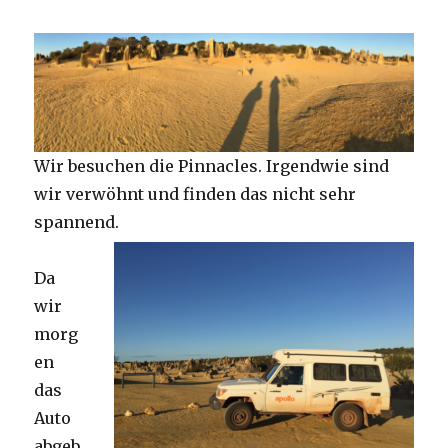
Wir besuchen die Pinnacles. Irgendwie sind
wir verwöhnt und finden das nicht sehr
spannend.
Da
wir
morg
en
das
Auto
abgeb