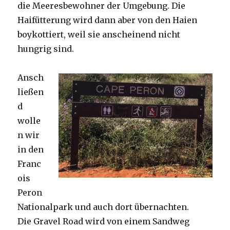
die Meeresbewohner der Umgebung. Die
Haifütterung wird dann aber von den Haien
boykottiert, weil sie anscheinend nicht
hungrig sind.
Ansch
ließen
d
wolle
n wir
in den
Franc
ois
Peron
Nationalpark und auch dort übernachten.
Die Gravel Road wird von einem Sandweg