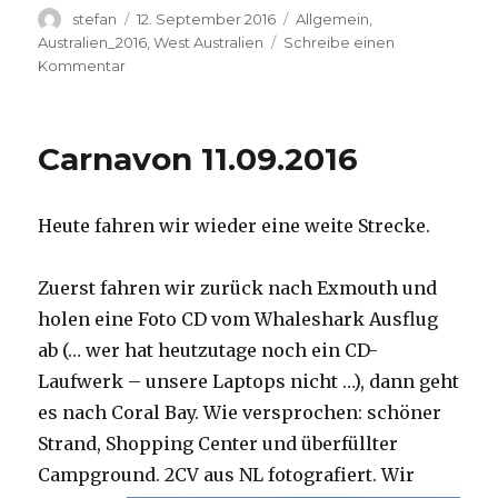
Autor
Veröffentlicht
Kategorien
stefan
12. September 2016
Allgemein
,
am
Australien_2016
,
West Australien
Schreibe einen
zu
Kommentar
Hamelin
Pool
12.09.2016
Carnavon 11.09.2016
Heute fahren wir wieder eine weite Strecke.
Zuerst fahren wir zurück nach Exmouth und
holen eine Foto CD vom Whaleshark Ausflug
ab (… wer hat heutzutage noch ein CD-
Laufwerk – unsere Laptops nicht …), dann geht
es nach Coral Bay. Wie versprochen: schöner
Strand, Shopping Center und überfüllter
Campground.
2CV aus NL fotografiert. Wir