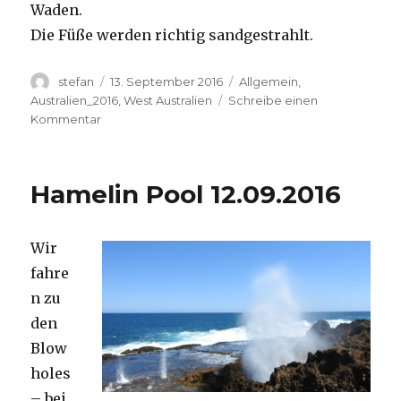
Waden.
Die Füße werden richtig sandgestrahlt.
Autor
Veröffentlicht
Kategorien
stefan
13. September 2016
Allgemein
,
am
Australien_2016
,
West Australien
Schreibe einen
zu
Kommentar
Cape
Range
13.09.2016
Hamelin Pool 12.09.2016
Wir
fahre
n zu
den
Blow
holes
– bei