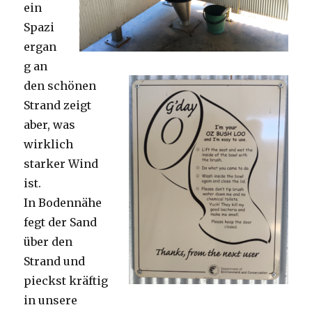
ein
Spazi
ergan
g an
den schönen
Strand zeigt
aber, was
wirklich
starker Wind
ist.
In Bodennähe
fegt der Sand
über den
Strand und
pieckst kräftig
in unsere