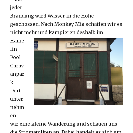
jeder
Brandung wird Wasser in die Höhe
geschossen. Nach Monkey Mia schaffen wir es
nicht mehr und kampieren deshalb im
Hame
lin
Pool
Carav
anpar
k.
Dort
unter
nehm
en
wir eine kleine Wanderung und schauen uns
die Stromatoliten an. Dabei handelt es sich um