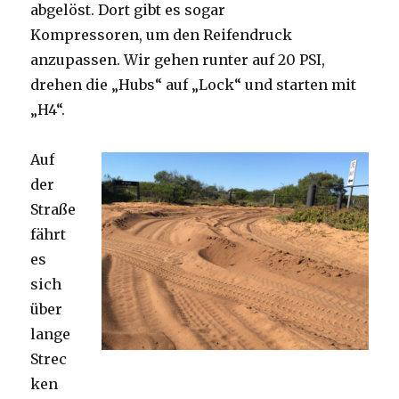
abgelöst. Dort gibt es sogar
Kompressoren, um den Reifendruck
anzupassen. Wir gehen runter auf 20 PSI,
drehen die „Hubs“ auf „Lock“ und starten mit
„H4“.
Auf
der
Straße
fährt
es
sich
über
lange
Strec
ken