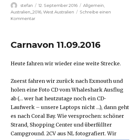
Autor
Veröffentlicht
Kategorien
stefan
12. September 2016
Allgemein
,
am
Australien_2016
,
West Australien
Schreibe einen
zu
Kommentar
Hamelin
Pool
12.09.2016
Carnavon 11.09.2016
Heute fahren wir wieder eine weite Strecke.
Zuerst fahren wir zurück nach Exmouth und
holen eine Foto CD vom Whaleshark Ausflug
ab (… wer hat heutzutage noch ein CD-
Laufwerk – unsere Laptops nicht …), dann geht
es nach Coral Bay. Wie versprochen: schöner
Strand, Shopping Center und überfüllter
Campground.
2CV aus NL fotografiert. Wir