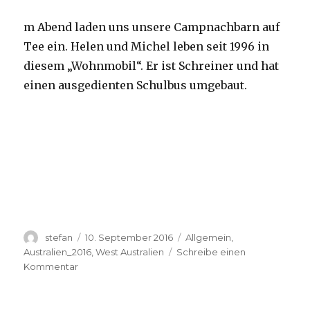
m Abend laden uns unsere Campnachbarn auf
Tee ein. Helen und Michel leben seit 1996 in
diesem „Wohnmobil“. Er ist Schreiner und hat
einen ausgedienten Schulbus umgebaut.
Autor
Veröffentlicht
Kategorien
stefan
10. September 2016
Allgemein
,
am
Australien_2016
,
West Australien
Schreibe einen
zu
Kommentar
Yardie
Creek
10.09.2016