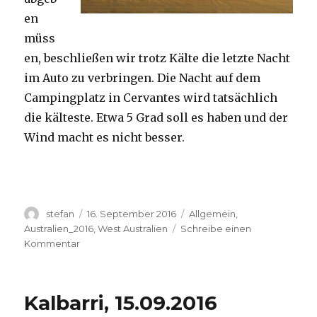
en
müss
en, beschließen wir trotz Kälte die letzte Nacht
im Auto zu verbringen. Die Nacht auf dem
Campingplatz in Cervantes wird tatsächlich
die kälteste. Etwa 5 Grad soll es haben und der
Wind macht es nicht besser.
Autor
Veröffentlicht
Kategorien
stefan
16. September 2016
Allgemein
,
am
Australien_2016
,
West Australien
Schreibe einen
zu
Kommentar
Pinnacles
16.09.2016
Kalbarri, 15.09.2016