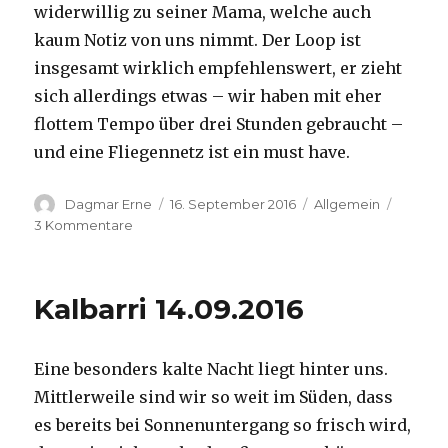
widerwillig zu seiner Mama, welche auch
kaum Notiz von uns nimmt. Der Loop ist
insgesamt wirklich empfehlenswert, er zieht
sich allerdings etwas – wir haben mit eher
flottem Tempo über drei Stunden gebraucht –
und eine Fliegennetz ist ein must have.
Autor
Veröffentlicht
Kategorien
Dagmar Erne
16. September 2016
Allgemein
am
zu
3 Kommentare
Kalbarri,
15.09.2016
Kalbarri 14.09.2016
Eine besonders kalte Nacht liegt hinter uns.
Mittlerweile sind wir so weit im Süden, dass
es bereits bei Sonnenuntergang so frisch wird,