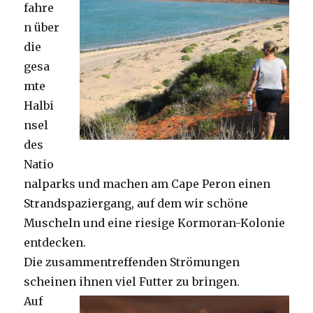
fahre
n über
die
gesa
mte
Halbi
nsel
des
Natio
nalparks und machen am Cape Peron einen
Strandspaziergang, auf dem wir schöne
Muscheln und eine riesige Kormoran-Kolonie
entdecken.
Die zusammentreffenden Strömungen
scheinen ihnen viel Futter zu bringen.
Auf