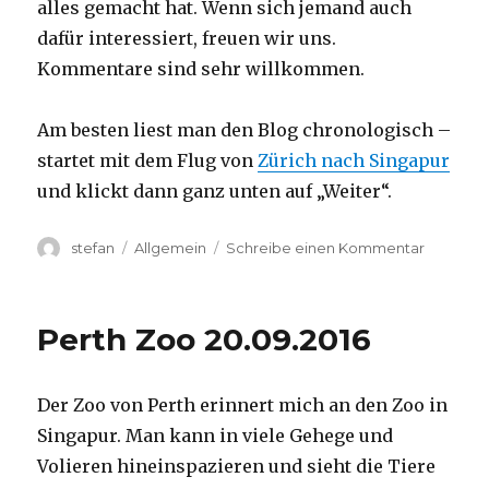
alles gemacht hat. Wenn sich jemand auch
dafür interessiert, freuen wir uns.
Kommentare sind sehr willkommen.
Am besten liest man den Blog chronologisch –
startet mit dem Flug von
Zürich nach Singapur
und klickt dann ganz unten auf „Weiter“.
Autor
Kategorien
zu
stefan
Allgemein
Schreibe einen Kommentar
Australie
2016
–
Perth Zoo 20.09.2016
von
Darwin
nach
Der Zoo von Perth erinnert mich an den Zoo in
Perth
Singapur. Man kann in viele Gehege und
Volieren hineinspazieren und sieht die Tiere