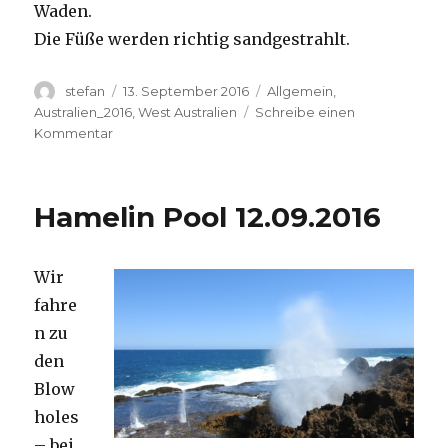
Waden.
Die Füße werden richtig sandgestrahlt.
Autor
Veröffentlicht
Kategorien
stefan
13. September 2016
Allgemein
,
am
Australien_2016
,
West Australien
Schreibe einen
zu
Kommentar
Cape
Range
13.09.2016
Hamelin Pool 12.09.2016
Wir
fahre
n zu
den
Blow
holes
– bei