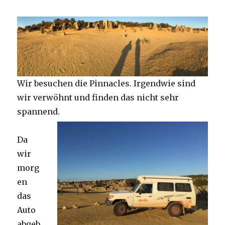
Wir besuchen die Pinnacles. Irgendwie sind
wir verwöhnt und finden das nicht sehr
spannend.
Da
wir
morg
en
das
Auto
abgeb