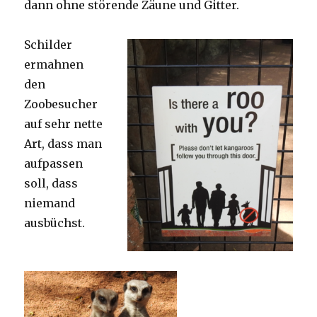
dann ohne störende Zäune und Gitter.
Schilder
ermahnen
den
Zoobesucher
auf sehr nette
Art, dass man
aufpassen
soll, dass
niemand
ausbüchst.