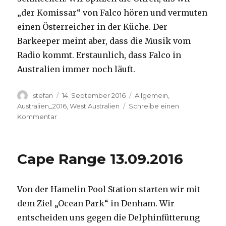
„der Komissar“ von Falco hören und vermuten
einen Österreicher in der Küche. Der
Barkeeper meint aber, dass die Musik vom
Radio kommt. Erstaunlich, dass Falco in
Australien immer noch läuft.
Autor
Veröffentlicht
Kategorien
stefan
14. September 2016
Allgemein
,
am
Australien_2016
,
West Australien
Schreibe einen
zu
Kommentar
Kalbarri
14.09.2016
Cape Range 13.09.2016
Von der Hamelin Pool Station starten wir mit
dem Ziel „Ocean Park“ in Denham. Wir
entscheiden uns gegen die Delphinfütterung