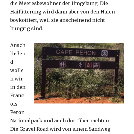
die Meeresbewohner der Umgebung. Die
Haifütterung wird dann aber von den Haien
boykottiert, weil sie anscheinend nicht
hungrig sind.
Ansch
ließen
d
wolle
n wir
in den
Franc
ois
Peron
Nationalpark und auch dort übernachten.
Die Gravel Road wird von einem Sandweg