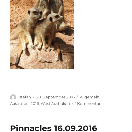
Autor
Veröffentlicht
Kategorien
stefan
20. September 2016
Allgemein
,
am
zu
Australien_2016
,
West Australien
1 Kommentar
Perth
Zoo
20.09.2016
Pinnacles 16.09.2016