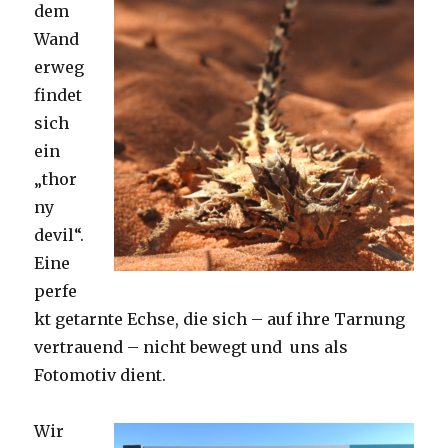
dem
Wand
erweg
findet
sich
ein
„thor
ny
devil“.
Eine
perfe
kt getarnte Echse, die sich – auf ihre Tarnung
vertrauend – nicht bewegt und uns als
Fotomotiv dient.
Wir