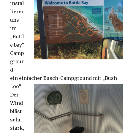
instal
lieren
uns
im
„Bottl
e bay“
Camp
groun
d –
ein einfacher Busch-Campground mit „Bush
Loo“.
Der
Wind
bläst
sehr
stark,