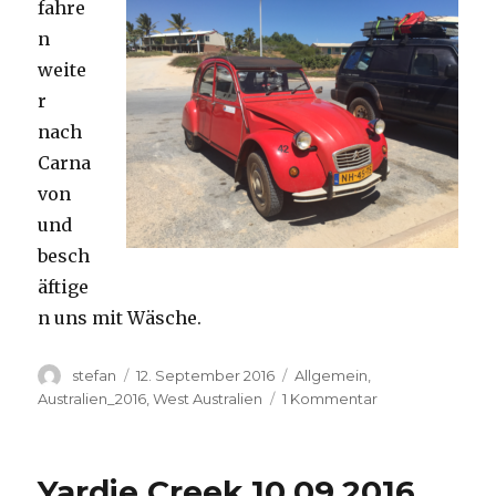
fahre
n
weite
r
nach
Carna
von
und
besch
äftige
n uns mit Wäsche.
Autor
Veröffentlicht
Kategorien
stefan
12. September 2016
Allgemein
,
am
zu
Australien_2016
,
West Australien
1 Kommentar
Carnavon
11.09.2016
Yardie Creek 10.09.2016