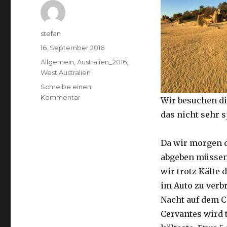
Autor
stefan
Veröffentlicht
16. September 2016
am
Kategorien
Allgemein
,
Australien_2016
,
West Australien
Schreibe einen
zu
Kommentar
Wir besuchen di
Pinnacles
das nicht sehr 
16.09.2016
Da wir morgen 
abgeben müssen
wir trotz Kälte d
im Auto zu verb
Nacht auf dem 
Cervantes wird 