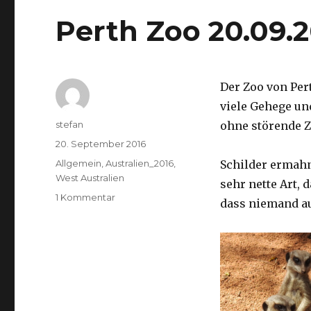
Perth Zoo 20.09.
Der Zoo von Per
viele Gehege un
Autor
stefan
ohne störende Z
Veröffentlicht
20. September 2016
am
Kategorien
Allgemein
,
Australien_2016
,
Schilder ermah
West Australien
sehr nette Art, 
zu
1 Kommentar
dass niemand a
Perth
Zoo
20.09.2016