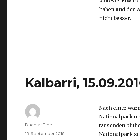
kälteste. Etwa 5
haben und der 
nicht besser.
Kalbarri, 15.09.20
Nach einer war
Nationalpark un
Autor
Dagmar Erne
tausenden blüh
Veröffentlicht
16. September 2016
Nationalpark sc
am