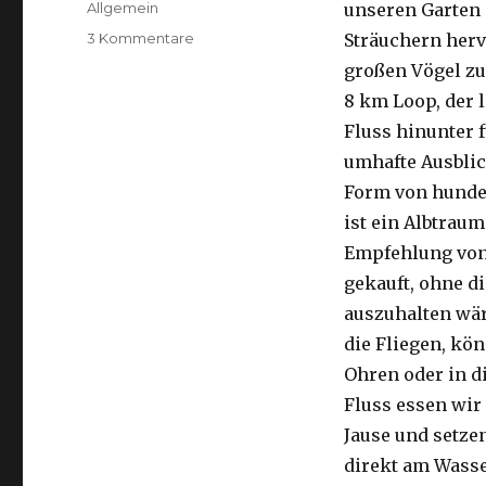
Kategorien
Allgemein
unseren Garten 
zu
3 Kommentare
Sträuchern herv
Kalbarri,
großen Vögel zu
15.09.2016
8 km Loop, der 
Fluss hinunter f
umhafte Ausblic
Form von hunder
ist ein Albtraum
Empfehlung von 
gekauft, ohne di
auszuhalten wä
die Fliegen, kön
Ohren oder in d
Fluss essen wir
Jause und setze
direkt am Wasse