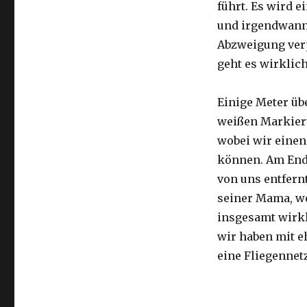
führt. Es wird e
und irgendwann 
Abzweigung ver
geht es wirklic
Einige Meter üb
weißen Markier
wobei wir eine
können. Am Ende
von uns entfernt
seiner Mama, we
insgesamt wirkl
wir haben mit e
eine Fliegennetz