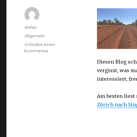
Autor
stefan
Kategorien
Allgemein
Schreibe einen
zu
Kommentar
Australien
Diesen Blog sch
2016
–
vergisst, was m
von
interessiert, f
Darwin
nach
Perth
Am besten liest
Zürich nach Si