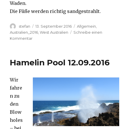
Waden.
Die Füße werden richtig sandgestrahlt.
Autor
Veröffentlicht
Kategorien
stefan
13. September 2016
Allgemein
,
am
Australien_2016
,
West Australien
Schreibe einen
zu
Kommentar
Cape
Range
13.09.2016
Hamelin Pool 12.09.2016
Wir
fahre
n zu
den
Blow
holes
– bei