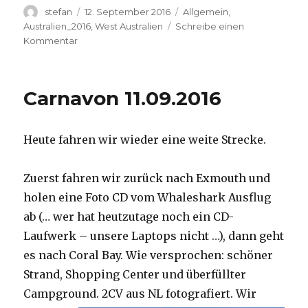
Autor
Veröffentlicht
Kategorien
stefan
12. September 2016
Allgemein
,
am
Australien_2016
,
West Australien
Schreibe einen
zu
Kommentar
Hamelin
Pool
12.09.2016
Carnavon 11.09.2016
Heute fahren wir wieder eine weite Strecke.
Zuerst fahren wir zurück nach Exmouth und
holen eine Foto CD vom Whaleshark Ausflug
ab (… wer hat heutzutage noch ein CD-
Laufwerk – unsere Laptops nicht …), dann geht
es nach Coral Bay. Wie versprochen: schöner
Strand, Shopping Center und überfüllter
Campground.
2CV aus NL fotografiert. Wir