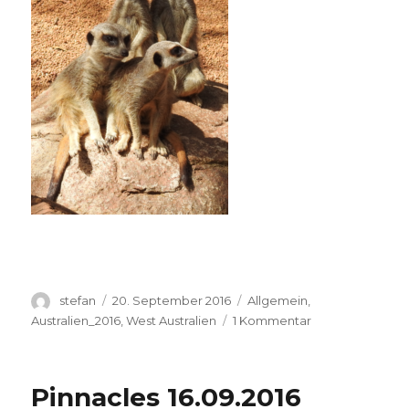
Autor
Veröffentlicht
Kategorien
stefan
20. September 2016
Allgemein
,
am
zu
Australien_2016
,
West Australien
1 Kommentar
Perth
Zoo
20.09.2016
Pinnacles 16.09.2016