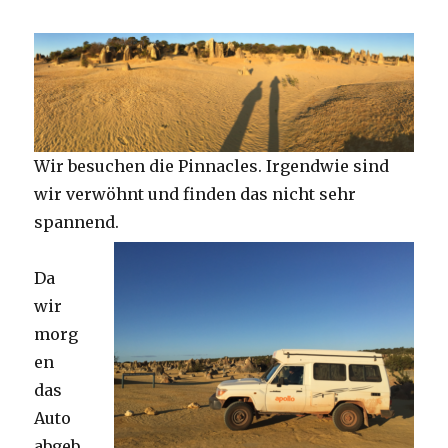
Wir besuchen die Pinnacles. Irgendwie sind
wir verwöhnt und finden das nicht sehr
spannend.
Da
wir
morg
en
das
Auto
abgeb