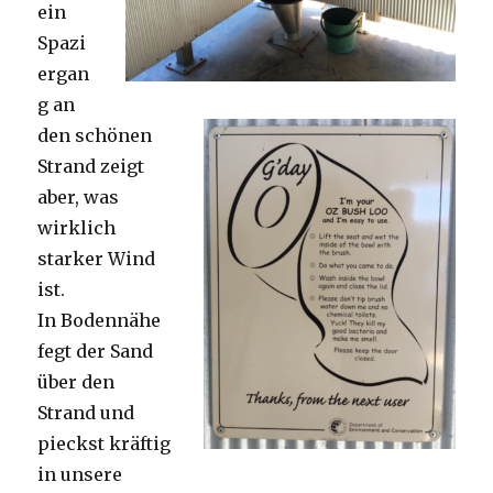
ein
Spazi
ergan
g an
den schönen
Strand zeigt
aber, was
wirklich
starker Wind
ist.
In Bodennähe
fegt der Sand
über den
Strand und
pieckst kräftig
in unsere