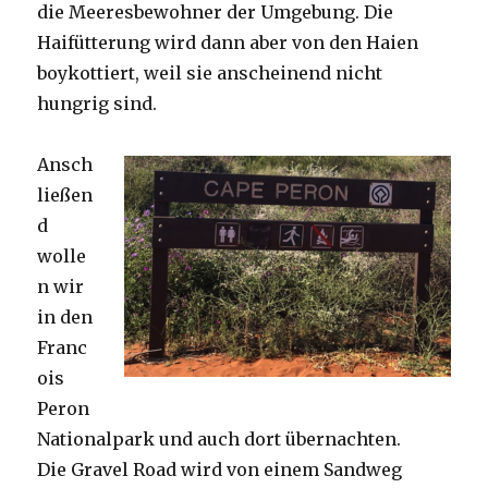
die Meeresbewohner der Umgebung. Die
Haifütterung wird dann aber von den Haien
boykottiert, weil sie anscheinend nicht
hungrig sind.
Ansch
ließen
d
wolle
n wir
in den
Franc
ois
Peron
Nationalpark und auch dort übernachten.
Die Gravel Road wird von einem Sandweg