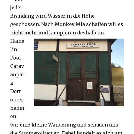
jeder
Brandung wird Wasser in die Höhe
geschossen. Nach Monkey Mia schaffen wir es
nicht mehr und kampieren deshalb im
Hame
lin
Pool
Carav
anpar
k.
Dort
unter
nehm
en
wir eine kleine Wanderung und schauen uns
die Stromatoliten an. Dabei handelt es sich um