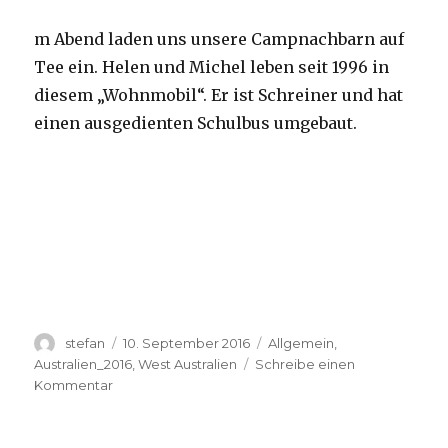
m Abend laden uns unsere Campnachbarn auf
Tee ein. Helen und Michel leben seit 1996 in
diesem „Wohnmobil“. Er ist Schreiner und hat
einen ausgedienten Schulbus umgebaut.
Autor
Veröffentlicht
Kategorien
stefan
10. September 2016
Allgemein
,
am
Australien_2016
,
West Australien
Schreibe einen
zu
Kommentar
Yardie
Creek
10.09.2016