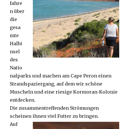
fahre
n über
die
gesa
mte
Halbi
nsel
des
Natio
nalparks und machen am Cape Peron einen
Strandspaziergang, auf dem wir schöne
Muscheln und eine riesige Kormoran-Kolonie
entdecken.
Die zusammentreffenden Strömungen
scheinen ihnen viel Futter zu bringen.
Auf