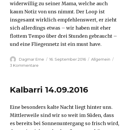
widerwillig zu seiner Mama, welche auch
kaum Notiz von uns nimmt. Der Loop ist
insgesamt wirklich empfehlenswert, er zieht
sich allerdings etwas – wir haben mit eher
flottem Tempo über drei Stunden gebraucht –
und eine Fliegennetz ist ein must have.
Autor
Veröffentlicht
Kategorien
Dagmar Erne
16. September 2016
Allgemein
am
zu
3 Kommentare
Kalbarri,
15.09.2016
Kalbarri 14.09.2016
Eine besonders kalte Nacht liegt hinter uns.
Mittlerweile sind wir so weit im Süden, dass
es bereits bei Sonnenuntergang so frisch wird,