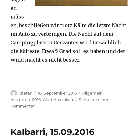
en
müss
en, beschließen wir trotz Kälte die letzte Nacht
im Auto zu verbringen. Die Nacht auf dem
Campingplatz in Cervantes wird tatsächlich
die kälteste. Etwa 5 Grad soll es haben und der
Wind macht es nicht besser.
Autor
Veröffentlicht
Kategorien
stefan
16. September 2016
Allgemein
,
am
Australien_2016
,
West Australien
Schreibe einen
zu
Kommentar
Pinnacles
16.09.2016
Kalbarri, 15.09.2016