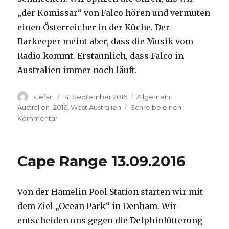
„der Komissar“ von Falco hören und vermuten
einen Österreicher in der Küche. Der
Barkeeper meint aber, dass die Musik vom
Radio kommt. Erstaunlich, dass Falco in
Australien immer noch läuft.
Autor
Veröffentlicht
Kategorien
stefan
14. September 2016
Allgemein
,
am
Australien_2016
,
West Australien
Schreibe einen
zu
Kommentar
Kalbarri
14.09.2016
Cape Range 13.09.2016
Von der Hamelin Pool Station starten wir mit
dem Ziel „Ocean Park“ in Denham. Wir
entscheiden uns gegen die Delphinfütterung