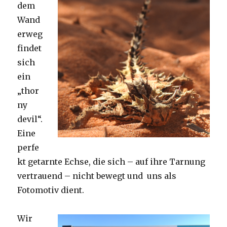
dem
Wand
erweg
findet
sich
ein
„thor
ny
devil“.
Eine
perfe
kt getarnte Echse, die sich – auf ihre Tarnung
vertrauend – nicht bewegt und uns als
Fotomotiv dient.
Wir