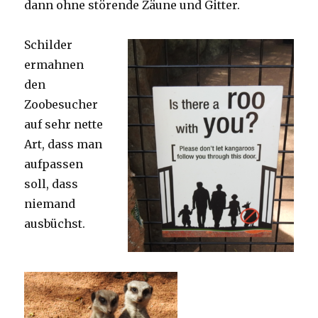
dann ohne störende Zäune und Gitter.
Schilder
ermahnen
den
Zoobesucher
auf sehr nette
Art, dass man
aufpassen
soll, dass
niemand
ausbüchst.