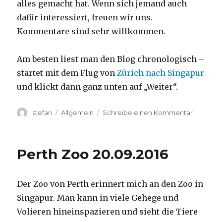
alles gemacht hat. Wenn sich jemand auch
dafür interessiert, freuen wir uns.
Kommentare sind sehr willkommen.
Am besten liest man den Blog chronologisch –
startet mit dem Flug von
Zürich nach Singapur
und klickt dann ganz unten auf „Weiter“.
Autor
Kategorien
zu
stefan
Allgemein
Schreibe einen Kommentar
Australie
2016
–
Perth Zoo 20.09.2016
von
Darwin
nach
Der Zoo von Perth erinnert mich an den Zoo in
Perth
Singapur. Man kann in viele Gehege und
Volieren hineinspazieren und sieht die Tiere