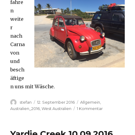
fahre
n
weite
r
nach
Carna
von
und
besch
äftige
n uns mit Wäsche.
Autor
Veröffentlicht
Kategorien
stefan
12. September 2016
Allgemein
,
am
zu
Australien_2016
,
West Australien
1 Kommentar
Carnavon
11.09.2016
Yardie Creek 10.09.2016