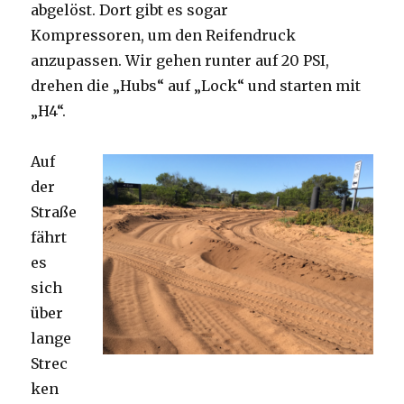
abgelöst. Dort gibt es sogar
Kompressoren, um den Reifendruck
anzupassen. Wir gehen runter auf 20 PSI,
drehen die „Hubs“ auf „Lock“ und starten mit
„H4“.
Auf
der
Straße
fährt
es
sich
über
lange
Strec
ken