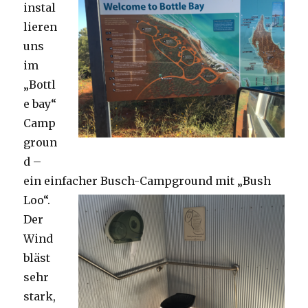
instal
lieren
uns
im
„Bottl
e bay“
Camp
groun
d –
ein einfacher Busch-Campground mit „Bush
Loo“.
Der
Wind
bläst
sehr
stark,