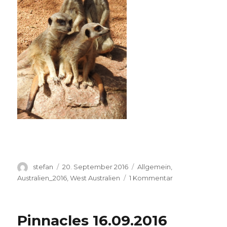
Autor
Veröffentlicht
Kategorien
stefan
20. September 2016
Allgemein
,
am
zu
Australien_2016
,
West Australien
1 Kommentar
Perth
Zoo
20.09.2016
Pinnacles 16.09.2016