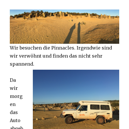
Wir besuchen die Pinnacles. Irgendwie sind
wir verwöhnt und finden das nicht sehr
spannend.
Da
wir
morg
en
das
Auto
abgeb