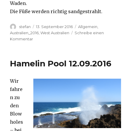
Waden.
Die Füße werden richtig sandgestrahlt.
Autor
Veröffentlicht
Kategorien
stefan
13. September 2016
Allgemein
,
am
Australien_2016
,
West Australien
Schreibe einen
zu
Kommentar
Cape
Range
13.09.2016
Hamelin Pool 12.09.2016
Wir
fahre
n zu
den
Blow
holes
– bei