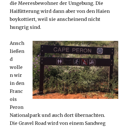
die Meeresbewohner der Umgebung. Die
Haifütterung wird dann aber von den Haien
boykottiert, weil sie anscheinend nicht
hungrig sind.
Ansch
ließen
d
wolle
n wir
in den
Franc
ois
Peron
Nationalpark und auch dort übernachten.
Die Gravel Road wird von einem Sandweg