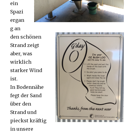
ein
Spazi
ergan
g an
den schönen
Strand zeigt
aber, was
wirklich
starker Wind
ist.
In Bodennähe
fegt der Sand
über den
Strand und
pieckst kräftig
in unsere