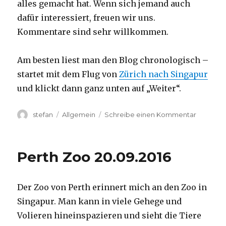
alles gemacht hat. Wenn sich jemand auch
dafür interessiert, freuen wir uns.
Kommentare sind sehr willkommen.
Am besten liest man den Blog chronologisch –
startet mit dem Flug von
Zürich nach Singapur
und klickt dann ganz unten auf „Weiter“.
Autor
Kategorien
zu
stefan
Allgemein
Schreibe einen Kommentar
Australie
2016
–
Perth Zoo 20.09.2016
von
Darwin
nach
Der Zoo von Perth erinnert mich an den Zoo in
Perth
Singapur. Man kann in viele Gehege und
Volieren hineinspazieren und sieht die Tiere