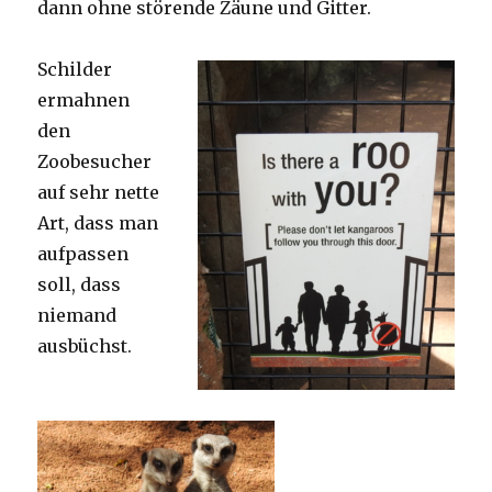
dann ohne störende Zäune und Gitter.
Schilder
ermahnen
den
Zoobesucher
auf sehr nette
Art, dass man
aufpassen
soll, dass
niemand
ausbüchst.