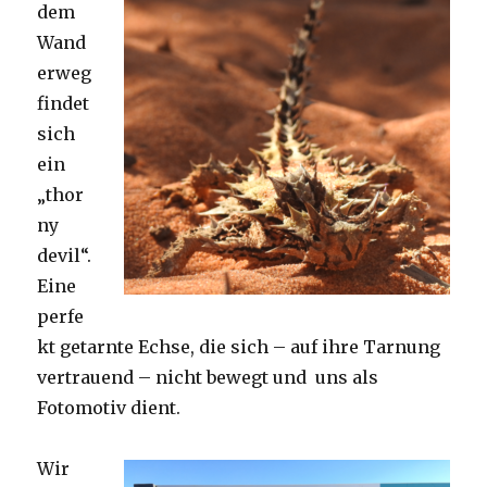
dem
Wand
erweg
findet
sich
ein
„thor
ny
devil“.
Eine
perfe
kt getarnte Echse, die sich – auf ihre Tarnung
vertrauend – nicht bewegt und uns als
Fotomotiv dient.
Wir