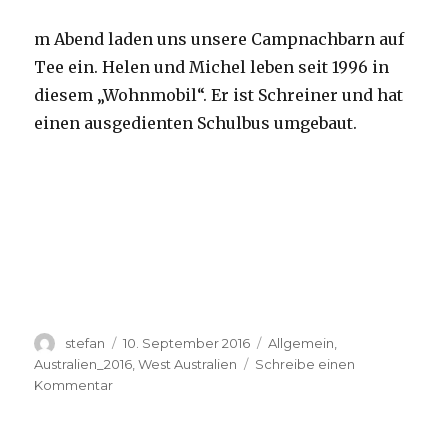
m Abend laden uns unsere Campnachbarn auf
Tee ein. Helen und Michel leben seit 1996 in
diesem „Wohnmobil“. Er ist Schreiner und hat
einen ausgedienten Schulbus umgebaut.
Autor
Veröffentlicht
Kategorien
stefan
10. September 2016
Allgemein
,
am
Australien_2016
,
West Australien
Schreibe einen
zu
Kommentar
Yardie
Creek
10.09.2016