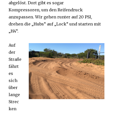
abgelöst. Dort gibt es sogar
Kompressoren, um den Reifendruck
anzupassen. Wir gehen runter auf 20 PSI,
drehen die „Hubs“ auf „Lock“ und starten mit
„H4“.
Auf
der
Straße
fährt
es
sich
über
lange
Strec
ken