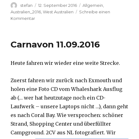
Autor
Veröffentlicht
Kategorien
stefan
12. September 2016
Allgemein
,
am
Australien_2016
,
West Australien
Schreibe einen
zu
Kommentar
Hamelin
Pool
12.09.2016
Carnavon 11.09.2016
Heute fahren wir wieder eine weite Strecke.
Zuerst fahren wir zurück nach Exmouth und
holen eine Foto CD vom Whaleshark Ausflug
ab (… wer hat heutzutage noch ein CD-
Laufwerk – unsere Laptops nicht …), dann geht
es nach Coral Bay. Wie versprochen: schöner
Strand, Shopping Center und überfüllter
Campground.
2CV aus NL fotografiert. Wir