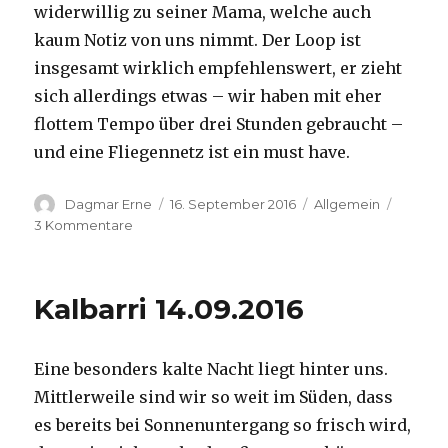
widerwillig zu seiner Mama, welche auch
kaum Notiz von uns nimmt. Der Loop ist
insgesamt wirklich empfehlenswert, er zieht
sich allerdings etwas – wir haben mit eher
flottem Tempo über drei Stunden gebraucht –
und eine Fliegennetz ist ein must have.
Autor
Veröffentlicht
Kategorien
Dagmar Erne
16. September 2016
Allgemein
am
zu
3 Kommentare
Kalbarri,
15.09.2016
Kalbarri 14.09.2016
Eine besonders kalte Nacht liegt hinter uns.
Mittlerweile sind wir so weit im Süden, dass
es bereits bei Sonnenuntergang so frisch wird,