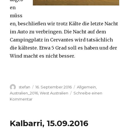
en
müss
en, beschließen wir trotz Kälte die letzte Nacht
im Auto zu verbringen. Die Nacht auf dem
Campingplatz in Cervantes wird tatsächlich
die kälteste. Etwa 5 Grad soll es haben und der
Wind macht es nicht besser.
Autor
Veröffentlicht
Kategorien
stefan
16. September 2016
Allgemein
,
am
Australien_2016
,
West Australien
Schreibe einen
zu
Kommentar
Pinnacles
16.09.2016
Kalbarri, 15.09.2016