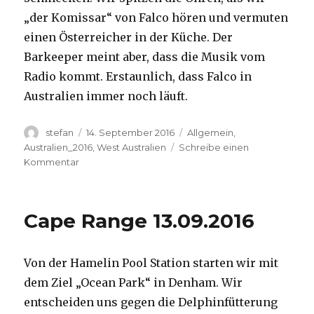
„der Komissar“ von Falco hören und vermuten
einen Österreicher in der Küche. Der
Barkeeper meint aber, dass die Musik vom
Radio kommt. Erstaunlich, dass Falco in
Australien immer noch läuft.
Autor
Veröffentlicht
Kategorien
stefan
14. September 2016
Allgemein
,
am
Australien_2016
,
West Australien
Schreibe einen
zu
Kommentar
Kalbarri
14.09.2016
Cape Range 13.09.2016
Von der Hamelin Pool Station starten wir mit
dem Ziel „Ocean Park“ in Denham. Wir
entscheiden uns gegen die Delphinfütterung