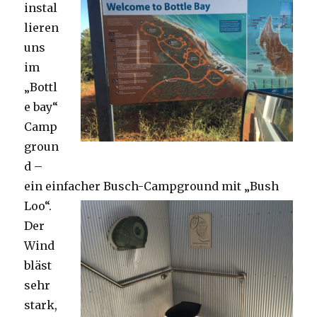
instal
lieren
uns
im
„Bottl
e bay“
Camp
groun
d –
ein einfacher Busch-Campground mit „Bush
Loo“.
Der
Wind
bläst
sehr
stark,