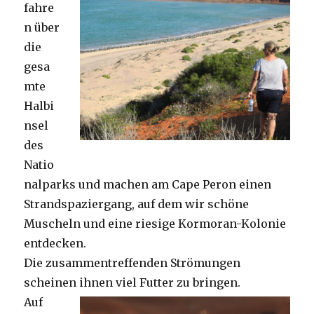
fahre
n über
die
gesa
mte
Halbi
nsel
des
Natio
nalparks und machen am Cape Peron einen
Strandspaziergang, auf dem wir schöne
Muscheln und eine riesige Kormoran-Kolonie
entdecken.
Die zusammentreffenden Strömungen
scheinen ihnen viel Futter zu bringen.
Auf