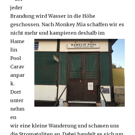
jeder
Brandung wird Wasser in die Höhe
geschossen. Nach Monkey Mia schaffen wir es
nicht mehr und kampieren deshalb im
Hame
lin
Pool
Carav
anpar
k.
Dort
unter
nehm
en
wir eine kleine Wanderung und schauen uns
die Stromatoliten an. Dabei handelt es sich um