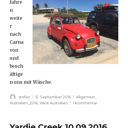
fahre
n
weite
r
nach
Carna
von
und
besch
äftige
n uns mit Wäsche.
Autor
Veröffentlicht
Kategorien
stefan
12. September 2016
Allgemein
,
am
zu
Australien_2016
,
West Australien
1 Kommentar
Carnavon
11.09.2016
Yardie Creek 10.09.2016