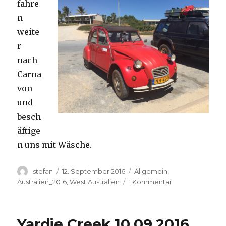
fahre
n
weite
r
nach
Carna
von
und
besch
äftige
n uns mit Wäsche.
Autor
Veröffentlicht
Kategorien
stefan
12. September 2016
Allgemein
,
am
zu
Australien_2016
,
West Australien
1 Kommentar
Carnavon
11.09.2016
Yardie Creek 10.09.2016