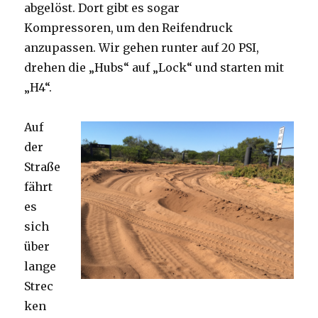
abgelöst. Dort gibt es sogar
Kompressoren, um den Reifendruck
anzupassen. Wir gehen runter auf 20 PSI,
drehen die „Hubs“ auf „Lock“ und starten mit
„H4“.
Auf
der
Straße
fährt
es
sich
über
lange
Strec
ken