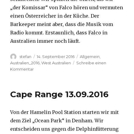
„der Komissar“ von Falco hören und vermuten
einen Österreicher in der Küche. Der
Barkeeper meint aber, dass die Musik vom
Radio kommt. Erstaunlich, dass Falco in
Australien immer noch läuft.
Autor
Veröffentlicht
Kategorien
stefan
14. September 2016
Allgemein
,
am
Australien_2016
,
West Australien
Schreibe einen
zu
Kommentar
Kalbarri
14.09.2016
Cape Range 13.09.2016
Von der Hamelin Pool Station starten wir mit
dem Ziel „Ocean Park“ in Denham. Wir
entscheiden uns gegen die Delphinfütterung