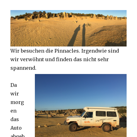
Wir besuchen die Pinnacles. Irgendwie sind
wir verwöhnt und finden das nicht sehr
spannend.
Da
wir
morg
en
das
Auto
abgeb