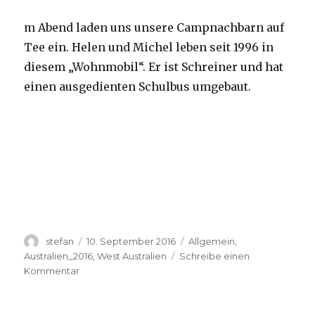
m Abend laden uns unsere Campnachbarn auf
Tee ein. Helen und Michel leben seit 1996 in
diesem „Wohnmobil“. Er ist Schreiner und hat
einen ausgedienten Schulbus umgebaut.
Autor
Veröffentlicht
Kategorien
stefan
10. September 2016
Allgemein
,
am
Australien_2016
,
West Australien
Schreibe einen
zu
Kommentar
Yardie
Creek
10.09.2016