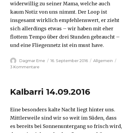
widerwillig zu seiner Mama, welche auch
kaum Notiz von uns nimmt. Der Loop ist
insgesamt wirklich empfehlenswert, er zieht
sich allerdings etwas – wir haben mit eher
flottem Tempo über drei Stunden gebraucht –
und eine Fliegennetz ist ein must have.
Autor
Veröffentlicht
Kategorien
Dagmar Erne
16. September 2016
Allgemein
am
zu
3 Kommentare
Kalbarri,
15.09.2016
Kalbarri 14.09.2016
Eine besonders kalte Nacht liegt hinter uns.
Mittlerweile sind wir so weit im Süden, dass
es bereits bei Sonnenuntergang so frisch wird,