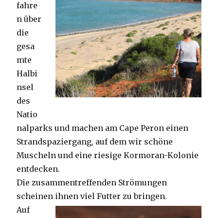
fahre
n über
die
gesa
mte
Halbi
nsel
des
Natio
nalparks und machen am Cape Peron einen
Strandspaziergang, auf dem wir schöne
Muscheln und eine riesige Kormoran-Kolonie
entdecken.
Die zusammentreffenden Strömungen
scheinen ihnen viel Futter zu bringen.
Auf