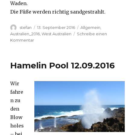
Waden.
Die Füße werden richtig sandgestrahlt.
Autor
Veröffentlicht
Kategorien
stefan
13. September 2016
Allgemein
,
am
Australien_2016
,
West Australien
Schreibe einen
zu
Kommentar
Cape
Range
13.09.2016
Hamelin Pool 12.09.2016
Wir
fahre
n zu
den
Blow
holes
– bei