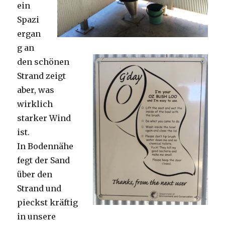
ein
Spazi
ergan
g an
den schönen
Strand zeigt
aber, was
wirklich
starker Wind
ist.
In Bodennähe
fegt der Sand
über den
Strand und
pieckst kräftig
in unsere