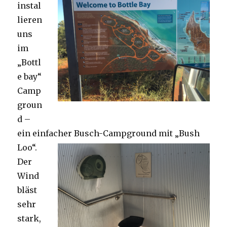
instal
lieren
uns
im
„Bottl
e bay“
Camp
groun
d –
ein einfacher Busch-Campground mit „Bush
Loo“.
Der
Wind
bläst
sehr
stark,