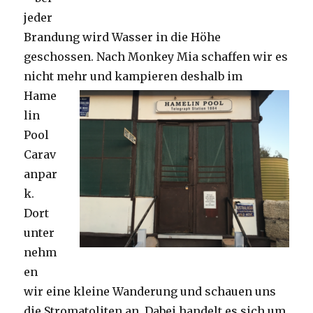
jeder
Brandung wird Wasser in die Höhe
geschossen. Nach Monkey Mia schaffen wir es
nicht mehr und kampieren deshalb im
Hame
lin
Pool
Carav
anpar
k.
Dort
unter
nehm
en
wir eine kleine Wanderung und schauen uns
die Stromatoliten an. Dabei handelt es sich um