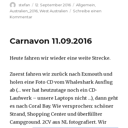
Autor
Veröffentlicht
Kategorien
stefan
12. September 2016
Allgemein
,
am
Australien_2016
,
West Australien
Schreibe einen
zu
Kommentar
Hamelin
Pool
12.09.2016
Carnavon 11.09.2016
Heute fahren wir wieder eine weite Strecke.
Zuerst fahren wir zurück nach Exmouth und
holen eine Foto CD vom Whaleshark Ausflug
ab (… wer hat heutzutage noch ein CD-
Laufwerk – unsere Laptops nicht …), dann geht
es nach Coral Bay. Wie versprochen: schöner
Strand, Shopping Center und überfüllter
Campground.
2CV aus NL fotografiert. Wir