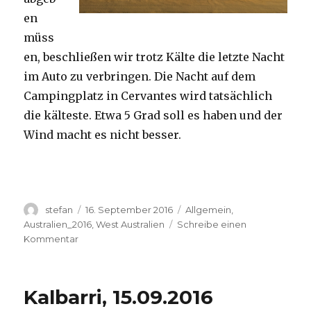
en
müss
en, beschließen wir trotz Kälte die letzte Nacht
im Auto zu verbringen. Die Nacht auf dem
Campingplatz in Cervantes wird tatsächlich
die kälteste. Etwa 5 Grad soll es haben und der
Wind macht es nicht besser.
Autor
Veröffentlicht
Kategorien
stefan
16. September 2016
Allgemein
,
am
Australien_2016
,
West Australien
Schreibe einen
zu
Kommentar
Pinnacles
16.09.2016
Kalbarri, 15.09.2016