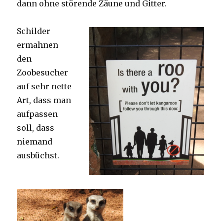
dann ohne störende Zäune und Gitter.
Schilder
ermahnen
den
Zoobesucher
auf sehr nette
Art, dass man
aufpassen
soll, dass
niemand
ausbüchst.