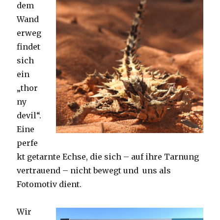
dem
Wand
erweg
findet
sich
ein
„thor
ny
devil“.
Eine
perfe
kt getarnte Echse, die sich – auf ihre Tarnung
vertrauend – nicht bewegt und uns als
Fotomotiv dient.
Wir