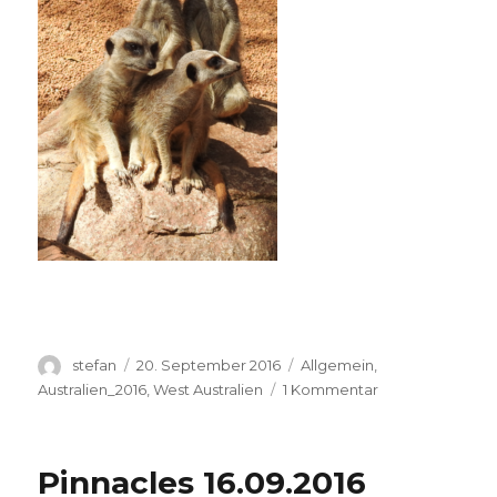
Autor
Veröffentlicht
Kategorien
stefan
20. September 2016
Allgemein
,
am
zu
Australien_2016
,
West Australien
1 Kommentar
Perth
Zoo
20.09.2016
Pinnacles 16.09.2016