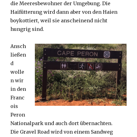
die Meeresbewohner der Umgebung. Die
Haifütterung wird dann aber von den Haien
boykottiert, weil sie anscheinend nicht
hungrig sind.
Ansch
ließen
d
wolle
n wir
in den
Franc
ois
Peron
Nationalpark und auch dort übernachten.
Die Gravel Road wird von einem Sandweg