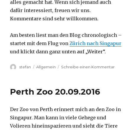
alles gemacht hat. Wenn sich jemand auch
dafür interessiert, freuen wir uns.
Kommentare sind sehr willkommen.
Am besten liest man den Blog chronologisch –
startet mit dem Flug von
Zürich nach Singapur
und klickt dann ganz unten auf „Weiter“.
Autor
Kategorien
zu
stefan
Allgemein
Schreibe einen Kommentar
Australie
2016
–
Perth Zoo 20.09.2016
von
Darwin
nach
Der Zoo von Perth erinnert mich an den Zoo in
Perth
Singapur. Man kann in viele Gehege und
Volieren hineinspazieren und sieht die Tiere