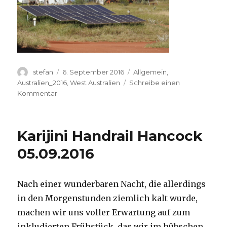
Autor
Veröffentlicht
Kategorien
stefan
6. September 2016
Allgemein
,
am
Australien_2016
,
West Australien
Schreibe einen
zu
Kommentar
Giralia
Homestead
06.09.2016
Karijini Handrail Hancock
05.09.2016
Nach einer wunderbaren Nacht, die allerdings
in den Morgenstunden ziemlich kalt wurde,
machen wir uns voller Erwartung auf zum
inkludierten Frühstück, das wir im hübschen