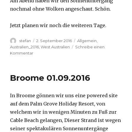
Am Abend haben wir den Sonnenuntergang
nochmal ohne Wolken angeschaut. Schön.
Jetzt planen wir noch die weiteren Tage.
Autor
Veröffentlicht
Kategorien
stefan
2. September 2016
Allgemein
,
am
Australien_2016
,
West Australien
Schreibe einen
zu
Kommentar
Broome
02.09.2016
Broome 01.09.2016
In Broome gönnen wir uns eine powered site
auf dem Palm Grove Holiday Resort, von
welchem wir in wenigen Minuten zu Fuß zur
Cable Beach gelangen, Dieser Strand ist wegen
seiner spektakulären Sonnenuntergänge