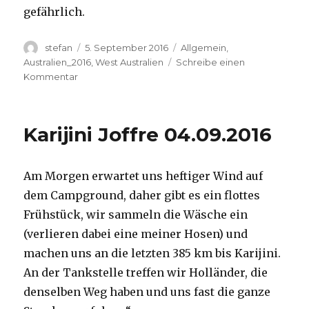
gefährlich.
Autor
Veröffentlicht
Kategorien
stefan
5. September 2016
Allgemein
,
am
Australien_2016
,
West Australien
Schreibe einen
zu
Kommentar
Karijini
Handrail
Hancock
Karijini Joffre 04.09.2016
05.09.2016
Am Morgen erwartet uns heftiger Wind auf
dem Campground, daher gibt es ein flottes
Frühstück, wir sammeln die Wäsche ein
(verlieren dabei eine meiner Hosen) und
machen uns an die letzten 385 km bis Karijini.
An der Tankstelle treffen wir Holländer, die
denselben Weg haben und uns fast die ganze