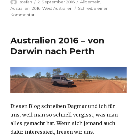
Autor
Veröffentlicht
Kategorien
stefan
2. September 2016
Allgemein
,
am
Australien_2016
,
West Australien
Schreibe einen
zu
Kommentar
Broome
01.09.2016
Australien 2016 – von
Darwin nach Perth
Diesen Blog schreiben Dagmar und ich für
uns, weil man so schnell vergisst, was man
alles gemacht hat. Wenn sich jemand auch
dafür interessiert, freuen wir uns.