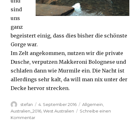
und
sind
uns
ganz
begeistert einig, dass dies bisher die schönste
Gorge war.
Im Zelt angekommen, nutzen wir die private
Dusche, verputzen Makkeroni Bolognese und
schlafen dann wie Murmile ein. Die Nacht ist
allerdings sehr kalt, da will man nix unter der
Decke hervor strecken.
Autor
Veröffentlicht
Kategorien
stefan
4. September 2016
Allgemein
,
am
Australien_2016
,
West Australien
Schreibe einen
zu
Kommentar
Karijini
Joffre
04.09.2016