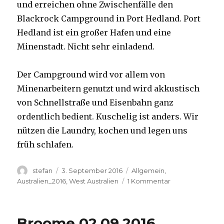
und erreichen ohne Zwischenfälle den
Blackrock Campground in Port Hedland. Port
Hedland ist ein großer Hafen und eine
Minenstadt. Nicht sehr einladend.
Der Campground wird vor allem von
Minenarbeitern genutzt und wird akkustisch
von Schnellstraße und Eisenbahn ganz
ordentlich bedient. Kuschelig ist anders. Wir
nützen die Laundry, kochen und legen uns
früh schlafen.
Autor
Veröffentlicht
Kategorien
stefan
3. September 2016
Allgemein
,
am
zu
Australien_2016
,
West Australien
1 Kommentar
Port
Hedland
03.09.2016
Broome 02.09.2016