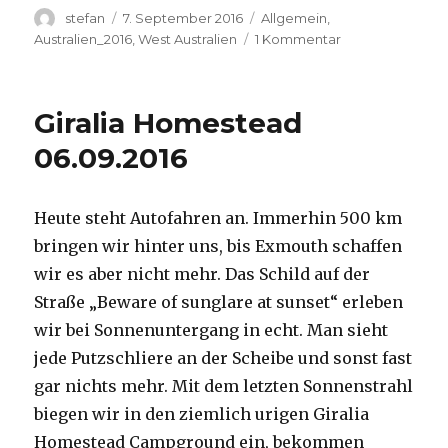
Autor
Veröffentlicht
Kategorien
stefan
7. September 2016
Allgemein
,
am
zu
Australien_2016
,
West Australien
1 Kommentar
Exmouth
07.09.2016
Giralia Homestead
06.09.2016
Heute steht Autofahren an. Immerhin 500 km
bringen wir hinter uns, bis Exmouth schaffen
wir es aber nicht mehr. Das Schild auf der
Straße „Beware of sunglare at sunset“ erleben
wir bei Sonnenuntergang in echt. Man sieht
jede Putzschliere an der Scheibe und sonst fast
gar nichts mehr. Mit dem letzten Sonnenstrahl
biegen wir in den ziemlich urigen Giralia
Homestead Campground ein, bekommen