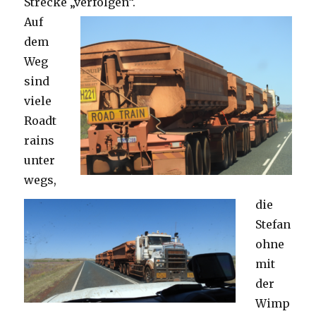
Strecke „verfolgen“.
Auf
dem
Weg
sind
viele
Roadt
rains
unter
wegs,
die
Stefan
ohne
mit
der
Wimp