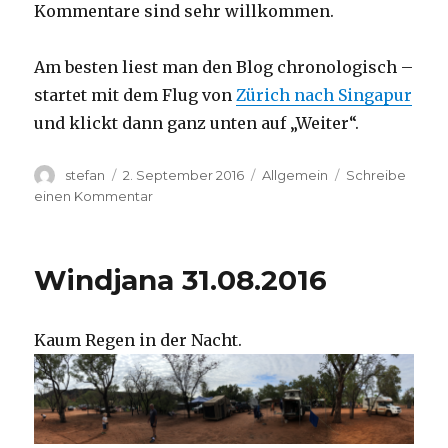
Kommentare sind sehr willkommen.
Am besten liest man den Blog chronologisch –
startet mit dem Flug von
Zürich nach Singapur
und klickt dann ganz unten auf „Weiter“.
Autor
Veröffentlicht
Kategorien
stefan
2. September 2016
Allgemein
Schreibe
am
zu
einen Kommentar
Australien
2016
–
Windjana 31.08.2016
von
Darwin
nach
Kaum Regen in der Nacht.
Perth