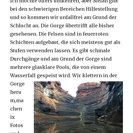
Ich möchte öfters umkehren, aber Stefan gibt
bei den schwierigen Bereichen Hilfestellung
und so kommen wir unfallfrei am Grund der
Schlucht an. Die Gorge übertrifft alle bisher
gesehenen. Die Felsen sind in feuerroten
Schichten aufgebaut, die sich meistens gut als
Stufen verwenden lassen. Es gibt schmale
Durchgänge und am Grund der Gorge sind
mehrere glasklare Pools, die von einem
Wasserfall gespeist wird.
Wir klettern in der
Gorge
heru
m,ma
chen
ix
Fotos