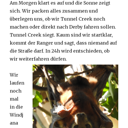
Am Morgen klart es auf und die Sonne zeigt
sich. Wir packen alles zusammen und
überlegen uns, ob wir Tunnel Creek noch
machen oder direkt nach Derby fahren sollen.
Tunnel Creek siegt. Kaum sind wir startklar,
kommt der Ranger und sagt, dass niemand auf
die Straße darf. In 24h wird entschieden, ob
wir weiterfahren dürfen.
Wir
laufen
noch
mal
in die
Windj
ana