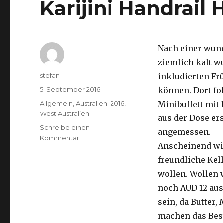
Karijini Handrail
Nach einer wund
ziemlich kalt w
Autor
stefan
inkludierten Fr
Veröffentlicht
5. September 2016
können. Dort fol
am
Kategorien
Allgemein
,
Australien_2016
,
Minibuffett mit 
West Australien
aus der Dose ers
Schreibe einen
angemessen.
zu
Kommentar
Anscheinend wir
Karijini
Handrail
freundliche Kell
Hancock
wollen. Wollen w
05.09.2016
noch AUD 12 aus
sein, da Butter
machen das Best