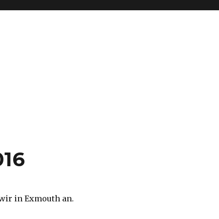
016
ir in Exmouth an.