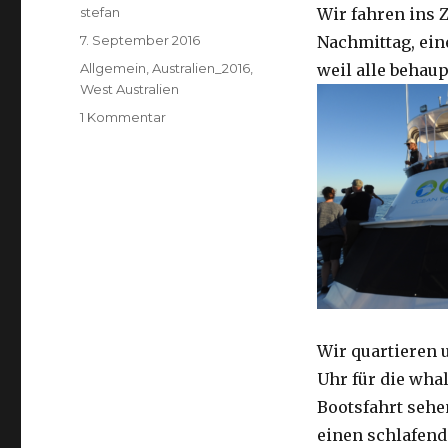
Autor
stefan
Wir fahren ins 
Veröffentlicht
7. September 2016
Nachmittag, ein
am
Kategorien
Allgemein
,
Australien_2016
,
weil alle behaup
West Australien
zu
1 Kommentar
Exmouth
07.09.2016
Wir quartieren
Uhr für die wha
Bootsfahrt
sehe
einen schlafen