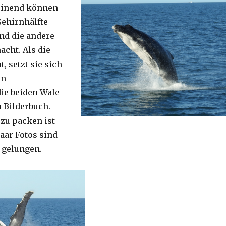
einend können
Gehirnhälfte
nd die andere
acht. Als die
, setzt sie sich
in
ie beiden Wale
 Bilderbuch.
 zu packen ist
aar Fotos sind
h gelungen.