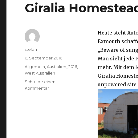
Giralia Homestea
Heute steht Aut
Exmouth schaffe
Autor
stefan
„Beware of sung
Veröffentlicht
6. September 2016
Man sieht jede P
am
Kategorien
Allgemein
,
Australien_2016
,
mehr. Mit dem l
West Australien
Giralia Homest
Schreibe einen
unpowered site 
zu
Kommentar
Giralia
Homestead
06.09.2016