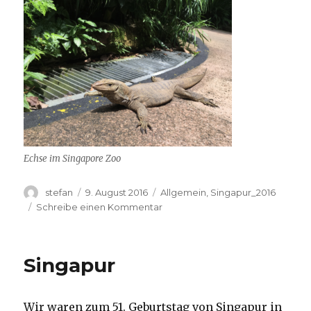
Echse im Singapore Zoo
Autor
Veröffentlicht
Kategorien
stefan
9. August 2016
Allgemein
,
Singapur_2016
am
zu
Schreibe einen Kommentar
Singapur
Zoo
Singapur
Wir waren zum 51. Geburtstag von Singapur in