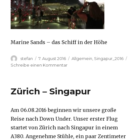
Marine Sands – das Schiff in der Höhe
Autor
Veröffentlicht
Kategorien
stefan
7. August 2016
Allgemein
,
Singapur_2016
am
zu
Schreibe einen Kommentar
Singapur
Zürich – Singapur
Am 06.08.2016 beginnen wir unsere große
Reise nach Down Under. Unser erster Flug
startet von Zürich nach Singapur in einem
A380. Angenehme Stühle, ein paar Zentimeter