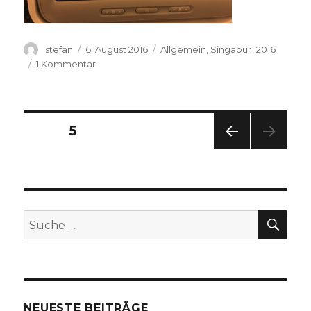
Autor
Veröffentlicht
Kategorien
stefan
6. August 2016
Allgemein
,
Singapur_2016
am
zu
1 Kommentar
Zürich
–
Singapur
Beitragsnavigation
SEITE
5
VOR
HERI
GE
SEIT
E
SU
Suche
nach:
NEUESTE BEITRÄGE