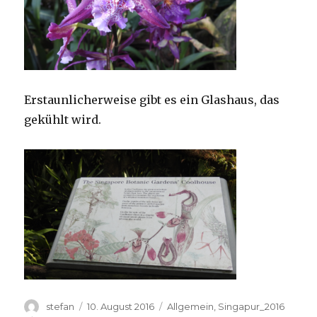
Erstaunlicherweise gibt es ein Glashaus, das
gekühlt wird.
Autor
Veröffentlicht
Kategorien
stefan
10. August 2016
Allgemein
,
Singapur_2016