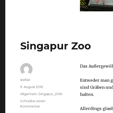
Singapur Zoo
Das Außergewöhn
Autor
stefan
Entweder man ge
Veröffentlicht
9. August 2016
sind Gräben und
am
Kategorien
Allgemein
,
Singapur_2016
halten.
Schreibe einen
zu
Kommentar
Allerdings glaub
Singapur