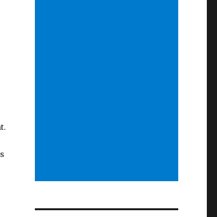
t.
es