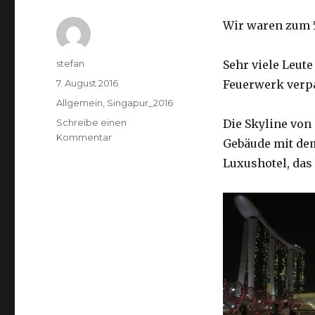
Wir waren zum 5
Autor
stefan
Sehr viele Leut
Veröffentlicht
7. August 2016
Feuerwerk verpa
am
Kategorien
Allgemein
,
Singapur_2016
Schreibe einen
Die Skyline von
zu
Kommentar
Gebäude mit dem
Singapur
Luxushotel, das 