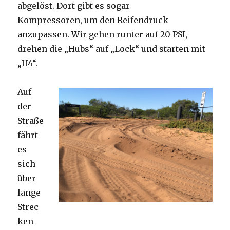
abgelöst. Dort gibt es sogar
Kompressoren, um den Reifendruck
anzupassen. Wir gehen runter auf 20 PSI,
drehen die „Hubs“ auf „Lock“ und starten mit
„H4“.
Auf
der
Straße
fährt
es
sich
über
lange
Strec
ken