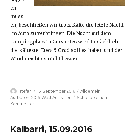
en
müss
en, beschließen wir trotz Kälte die letzte Nacht
im Auto zu verbringen. Die Nacht auf dem
Campingplatz in Cervantes wird tatsächlich
die kälteste. Etwa 5 Grad soll es haben und der
Wind macht es nicht besser.
Autor
Veröffentlicht
Kategorien
stefan
16. September 2016
Allgemein
,
am
Australien_2016
,
West Australien
Schreibe einen
zu
Kommentar
Pinnacles
16.09.2016
Kalbarri, 15.09.2016