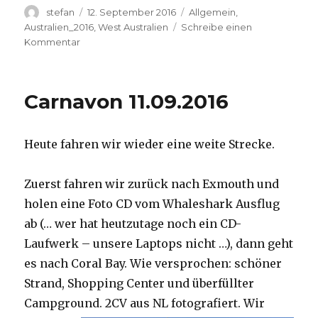
Autor
Veröffentlicht
Kategorien
stefan
12. September 2016
Allgemein
,
am
Australien_2016
,
West Australien
Schreibe einen
zu
Kommentar
Hamelin
Pool
12.09.2016
Carnavon 11.09.2016
Heute fahren wir wieder eine weite Strecke.
Zuerst fahren wir zurück nach Exmouth und
holen eine Foto CD vom Whaleshark Ausflug
ab (… wer hat heutzutage noch ein CD-
Laufwerk – unsere Laptops nicht …), dann geht
es nach Coral Bay. Wie versprochen: schöner
Strand, Shopping Center und überfüllter
Campground.
2CV aus NL fotografiert. Wir