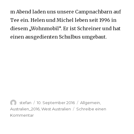
m Abend laden uns unsere Campnachbarn auf
Tee ein. Helen und Michel leben seit 1996 in
diesem „Wohnmobil“. Er ist Schreiner und hat
einen ausgedienten Schulbus umgebaut.
Autor
Veröffentlicht
Kategorien
stefan
10. September 2016
Allgemein
,
am
Australien_2016
,
West Australien
Schreibe einen
zu
Kommentar
Yardie
Creek
10.09.2016