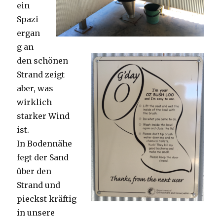
ein
Spazi
ergan
g an
den schönen
Strand zeigt
aber, was
wirklich
starker Wind
ist.
In Bodennähe
fegt der Sand
über den
Strand und
pieckst kräftig
in unsere