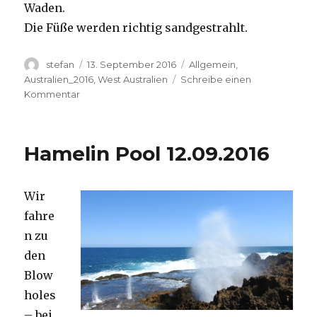
Waden.
Die Füße werden richtig sandgestrahlt.
Autor
Veröffentlicht
Kategorien
stefan
13. September 2016
Allgemein
,
am
Australien_2016
,
West Australien
Schreibe einen
zu
Kommentar
Cape
Range
13.09.2016
Hamelin Pool 12.09.2016
Wir
fahre
n zu
den
Blow
holes
– bei