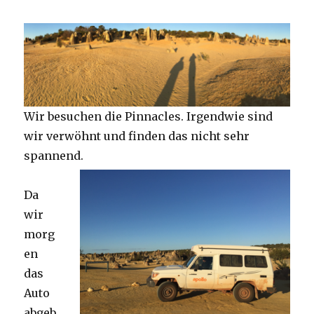
Wir besuchen die Pinnacles. Irgendwie sind
wir verwöhnt und finden das nicht sehr
spannend.
Da
wir
morg
en
das
Auto
abgeb