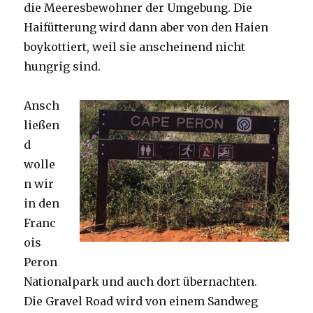
die Meeresbewohner der Umgebung. Die
Haifütterung wird dann aber von den Haien
boykottiert, weil sie anscheinend nicht
hungrig sind.
Ansch
ließen
d
wolle
n wir
in den
Franc
ois
Peron
Nationalpark und auch dort übernachten.
Die Gravel Road wird von einem Sandweg