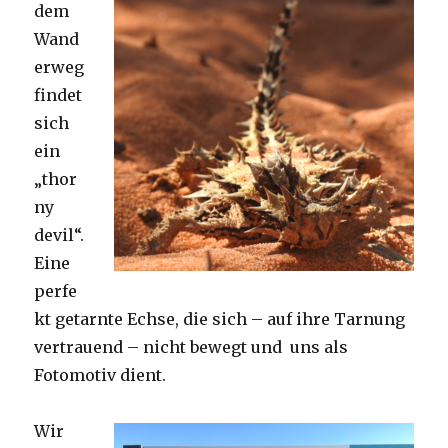
dem
Wand
erweg
findet
sich
ein
„thor
ny
devil“.
Eine
perfe
kt getarnte Echse, die sich – auf ihre Tarnung
vertrauend – nicht bewegt und uns als
Fotomotiv dient.
Wir