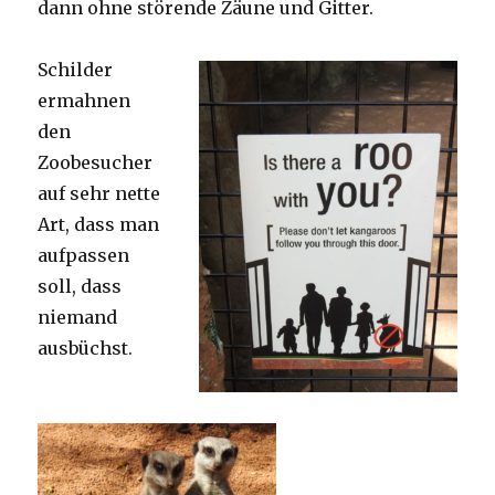
dann ohne störende Zäune und Gitter.
Schilder
ermahnen
den
Zoobesucher
auf sehr nette
Art, dass man
aufpassen
soll, dass
niemand
ausbüchst.