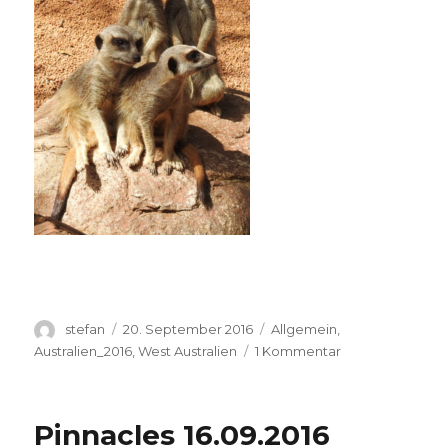
Autor
Veröffentlicht
Kategorien
stefan
20. September 2016
Allgemein
,
am
zu
Australien_2016
,
West Australien
1 Kommentar
Perth
Zoo
20.09.2016
Pinnacles 16.09.2016