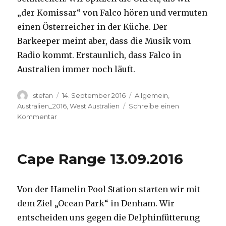
„der Komissar“ von Falco hören und vermuten
einen Österreicher in der Küche. Der
Barkeeper meint aber, dass die Musik vom
Radio kommt. Erstaunlich, dass Falco in
Australien immer noch läuft.
Autor
Veröffentlicht
Kategorien
stefan
14. September 2016
Allgemein
,
am
Australien_2016
,
West Australien
Schreibe einen
zu
Kommentar
Kalbarri
14.09.2016
Cape Range 13.09.2016
Von der Hamelin Pool Station starten wir mit
dem Ziel „Ocean Park“ in Denham. Wir
entscheiden uns gegen die Delphinfütterung