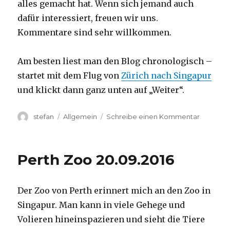
alles gemacht hat. Wenn sich jemand auch
dafür interessiert, freuen wir uns.
Kommentare sind sehr willkommen.
Am besten liest man den Blog chronologisch –
startet mit dem Flug von
Zürich nach Singapur
und klickt dann ganz unten auf „Weiter“.
Autor
Kategorien
zu
stefan
Allgemein
Schreibe einen Kommentar
Australie
2016
–
Perth Zoo 20.09.2016
von
Darwin
nach
Der Zoo von Perth erinnert mich an den Zoo in
Perth
Singapur. Man kann in viele Gehege und
Volieren hineinspazieren und sieht die Tiere