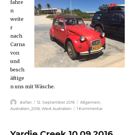
fahre
n
weite
r
nach
Carna
von
und
besch
äftige
n uns mit Wäsche.
Autor
Veröffentlicht
Kategorien
stefan
12. September 2016
Allgemein
,
am
zu
Australien_2016
,
West Australien
1 Kommentar
Carnavon
11.09.2016
Yardie Creek 10.09.2016