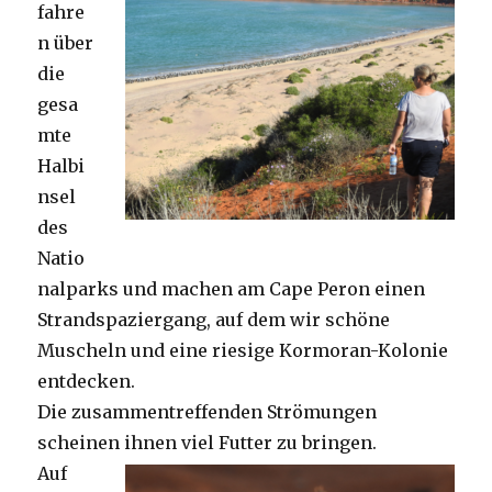
fahre
n über
die
gesa
mte
Halbi
nsel
des
Natio
nalparks und machen am Cape Peron einen
Strandspaziergang, auf dem wir schöne
Muscheln und eine riesige Kormoran-Kolonie
entdecken.
Die zusammentreffenden Strömungen
scheinen ihnen viel Futter zu bringen.
Auf