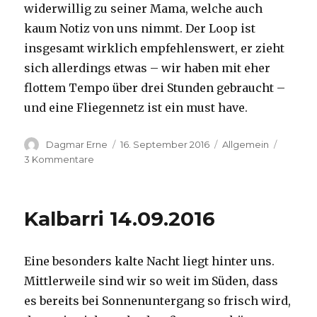
widerwillig zu seiner Mama, welche auch
kaum Notiz von uns nimmt. Der Loop ist
insgesamt wirklich empfehlenswert, er zieht
sich allerdings etwas – wir haben mit eher
flottem Tempo über drei Stunden gebraucht –
und eine Fliegennetz ist ein must have.
Autor
Veröffentlicht
Kategorien
Dagmar Erne
16. September 2016
Allgemein
am
zu
3 Kommentare
Kalbarri,
15.09.2016
Kalbarri 14.09.2016
Eine besonders kalte Nacht liegt hinter uns.
Mittlerweile sind wir so weit im Süden, dass
es bereits bei Sonnenuntergang so frisch wird,