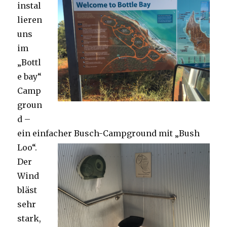
instal
lieren
uns
im
„Bottl
e bay“
Camp
groun
d –
ein einfacher Busch-Campground mit „Bush
Loo“.
Der
Wind
bläst
sehr
stark,