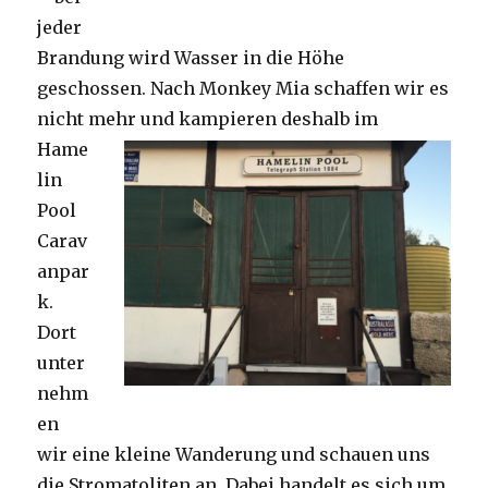
jeder
Brandung wird Wasser in die Höhe
geschossen. Nach Monkey Mia schaffen wir es
nicht mehr und kampieren deshalb im
Hame
lin
Pool
Carav
anpar
k.
Dort
unter
nehm
en
wir eine kleine Wanderung und schauen uns
die Stromatoliten an. Dabei handelt es sich um