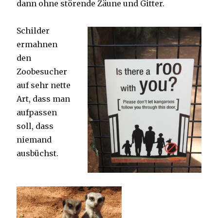
dann ohne störende Zäune und Gitter.
Schilder
ermahnen
den
Zoobesucher
auf sehr nette
Art, dass man
aufpassen
soll, dass
niemand
ausbüchst.