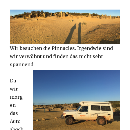
Wir besuchen die Pinnacles. Irgendwie sind
wir verwöhnt und finden das nicht sehr
spannend.
Da
wir
morg
en
das
Auto
abgeb