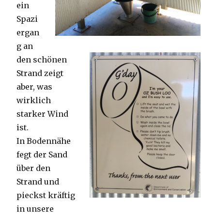
ein
Spazi
ergan
g an
den schönen
Strand zeigt
aber, was
wirklich
starker Wind
ist.
In Bodennähe
fegt der Sand
über den
Strand und
pieckst kräftig
in unsere