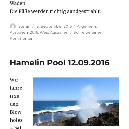
Waden.
Die Füße werden richtig sandgestrahlt.
Autor
Veröffentlicht
Kategorien
stefan
13. September 2016
Allgemein
,
am
Australien_2016
,
West Australien
Schreibe einen
zu
Kommentar
Cape
Range
13.09.2016
Hamelin Pool 12.09.2016
Wir
fahre
n zu
den
Blow
holes
– bei