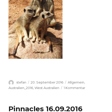
Autor
Veröffentlicht
Kategorien
stefan
20. September 2016
Allgemein
,
am
zu
Australien_2016
,
West Australien
1 Kommentar
Perth
Zoo
20.09.2016
Pinnacles 16.09.2016