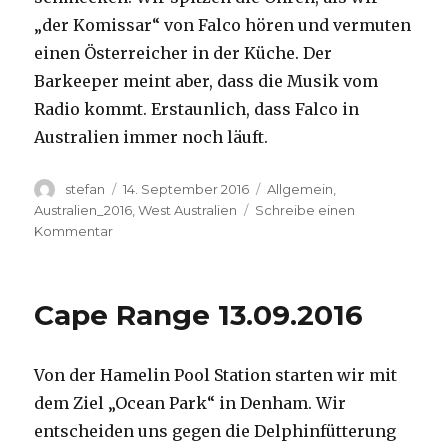
„der Komissar“ von Falco hören und vermuten
einen Österreicher in der Küche. Der
Barkeeper meint aber, dass die Musik vom
Radio kommt. Erstaunlich, dass Falco in
Australien immer noch läuft.
Autor
Veröffentlicht
Kategorien
stefan
14. September 2016
Allgemein
,
am
Australien_2016
,
West Australien
Schreibe einen
zu
Kommentar
Kalbarri
14.09.2016
Cape Range 13.09.2016
Von der Hamelin Pool Station starten wir mit
dem Ziel „Ocean Park“ in Denham. Wir
entscheiden uns gegen die Delphinfütterung