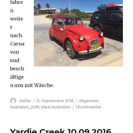
fahre
n
weite
r
nach
Carna
von
und
besch
äftige
n uns mit Wäsche.
Autor
Veröffentlicht
Kategorien
stefan
12. September 2016
Allgemein
,
am
zu
Australien_2016
,
West Australien
1 Kommentar
Carnavon
11.09.2016
Yardie Creek 10.09.2016