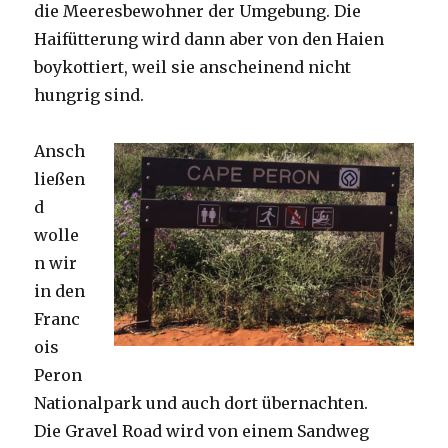
die Meeresbewohner der Umgebung. Die
Haifütterung wird dann aber von den Haien
boykottiert, weil sie anscheinend nicht
hungrig sind.
Ansch
ließen
d
wolle
n wir
in den
Franc
ois
Peron
Nationalpark und auch dort übernachten.
Die Gravel Road wird von einem Sandweg