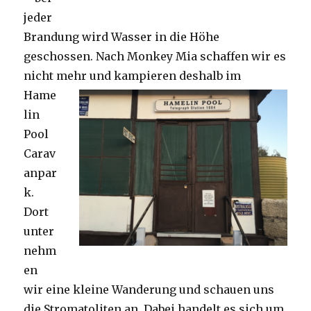
jeder
Brandung wird Wasser in die Höhe
geschossen. Nach Monkey Mia schaffen wir es
nicht mehr und kampieren deshalb im
Hame
lin
Pool
Carav
anpar
k.
Dort
unter
nehm
en
wir eine kleine Wanderung und schauen uns
die Stromatoliten an. Dabei handelt es sich um