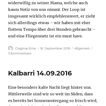
widerwillig zu seiner Mama, welche auch
kaum Notiz von uns nimmt. Der Loop ist
insgesamt wirklich empfehlenswert, er zieht
sich allerdings etwas – wir haben mit eher
flottem Tempo über drei Stunden gebraucht –
und eine Fliegennetz ist ein must have.
Autor
Veröffentlicht
Kategorien
Dagmar Erne
16. September 2016
Allgemein
am
zu
3 Kommentare
Kalbarri,
15.09.2016
Kalbarri 14.09.2016
Eine besonders kalte Nacht liegt hinter uns.
Mittlerweile sind wir so weit im Süden, dass
es bereits bei Sonnenuntergang so frisch wird,