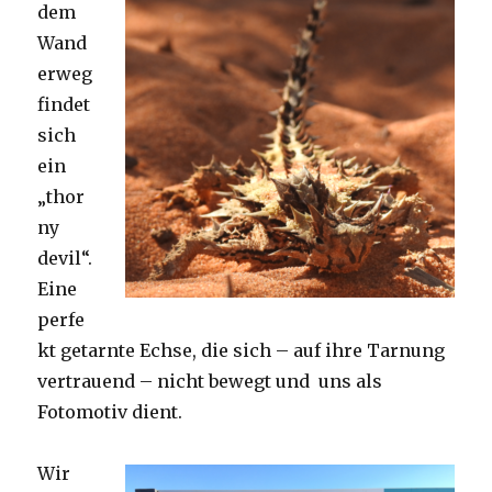
dem
Wand
erweg
findet
sich
ein
„thor
ny
devil“.
Eine
perfe
kt getarnte Echse, die sich – auf ihre Tarnung
vertrauend – nicht bewegt und uns als
Fotomotiv dient.
Wir