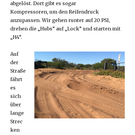
abgelöst. Dort gibt es sogar
Kompressoren, um den Reifendruck
anzupassen. Wir gehen runter auf 20 PSI,
drehen die „Hubs“ auf „Lock“ und starten mit
„H4“.
Auf
der
Straße
fährt
es
sich
über
lange
Strec
ken