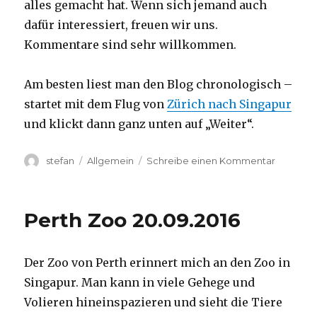
alles gemacht hat. Wenn sich jemand auch
dafür interessiert, freuen wir uns.
Kommentare sind sehr willkommen.
Am besten liest man den Blog chronologisch –
startet mit dem Flug von
Zürich nach Singapur
und klickt dann ganz unten auf „Weiter“.
Autor
Kategorien
zu
stefan
Allgemein
Schreibe einen Kommentar
Australie
2016
–
Perth Zoo 20.09.2016
von
Darwin
nach
Der Zoo von Perth erinnert mich an den Zoo in
Perth
Singapur. Man kann in viele Gehege und
Volieren hineinspazieren und sieht die Tiere