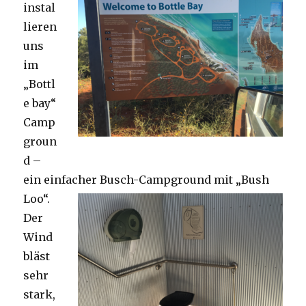
instal
lieren
uns
im
„Bottl
e bay“
Camp
groun
d –
ein einfacher Busch-Campground mit „Bush
Loo“.
Der
Wind
bläst
sehr
stark,