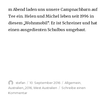
m Abend laden uns unsere Campnachbarn auf
Tee ein. Helen und Michel leben seit 1996 in
diesem „Wohnmobil“. Er ist Schreiner und hat
einen ausgedienten Schulbus umgebaut.
Autor
Veröffentlicht
Kategorien
stefan
10. September 2016
Allgemein
,
am
Australien_2016
,
West Australien
Schreibe einen
zu
Kommentar
Yardie
Creek
10.09.2016