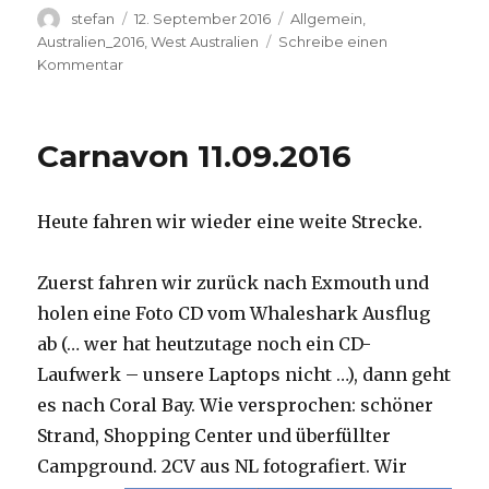
Autor
Veröffentlicht
Kategorien
stefan
12. September 2016
Allgemein
,
am
Australien_2016
,
West Australien
Schreibe einen
zu
Kommentar
Hamelin
Pool
12.09.2016
Carnavon 11.09.2016
Heute fahren wir wieder eine weite Strecke.
Zuerst fahren wir zurück nach Exmouth und
holen eine Foto CD vom Whaleshark Ausflug
ab (… wer hat heutzutage noch ein CD-
Laufwerk – unsere Laptops nicht …), dann geht
es nach Coral Bay. Wie versprochen: schöner
Strand, Shopping Center und überfüllter
Campground.
2CV aus NL fotografiert. Wir