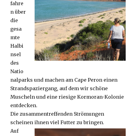
fahre
n über
die
gesa
mte
Halbi
nsel
des
Natio
nalparks und machen am Cape Peron einen
Strandspaziergang, auf dem wir schöne
Muscheln und eine riesige Kormoran-Kolonie
entdecken.
Die zusammentreffenden Strömungen
scheinen ihnen viel Futter zu bringen.
Auf