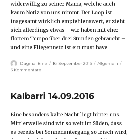
widerwillig zu seiner Mama, welche auch
kaum Notiz von uns nimmt. Der Loop ist
insgesamt wirklich empfehlenswert, er zieht
sich allerdings etwas – wir haben mit eher
flottem Tempo über drei Stunden gebraucht –
und eine Fliegennetz ist ein must have.
Autor
Veröffentlicht
Kategorien
Dagmar Erne
16. September 2016
Allgemein
am
zu
3 Kommentare
Kalbarri,
15.09.2016
Kalbarri 14.09.2016
Eine besonders kalte Nacht liegt hinter uns.
Mittlerweile sind wir so weit im Süden, dass
es bereits bei Sonnenuntergang so frisch wird,