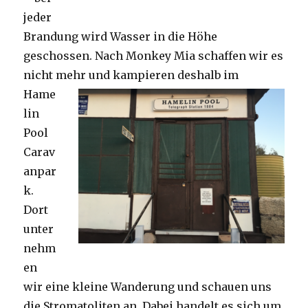
jeder
Brandung wird Wasser in die Höhe
geschossen. Nach Monkey Mia schaffen wir es
nicht mehr und kampieren deshalb im
Hame
lin
Pool
Carav
anpar
k.
Dort
unter
nehm
en
wir eine kleine Wanderung und schauen uns
die Stromatoliten an. Dabei handelt es sich um