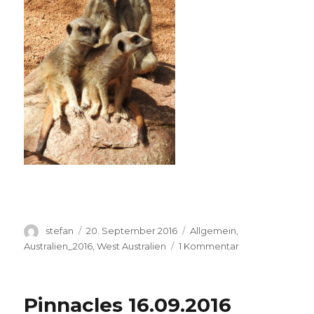
Autor
Veröffentlicht
Kategorien
stefan
20. September 2016
Allgemein
,
am
zu
Australien_2016
,
West Australien
1 Kommentar
Perth
Zoo
20.09.2016
Pinnacles 16.09.2016