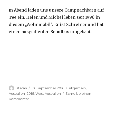
m Abend laden uns unsere Campnachbarn auf
Tee ein. Helen und Michel leben seit 1996 in
diesem „Wohnmobil“. Er ist Schreiner und hat
einen ausgedienten Schulbus umgebaut.
Autor
Veröffentlicht
Kategorien
stefan
10. September 2016
Allgemein
,
am
Australien_2016
,
West Australien
Schreibe einen
zu
Kommentar
Yardie
Creek
10.09.2016