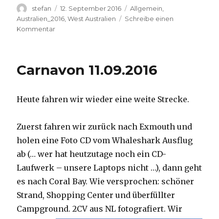
Autor
Veröffentlicht
Kategorien
stefan
12. September 2016
Allgemein
,
am
Australien_2016
,
West Australien
Schreibe einen
zu
Kommentar
Hamelin
Pool
12.09.2016
Carnavon 11.09.2016
Heute fahren wir wieder eine weite Strecke.
Zuerst fahren wir zurück nach Exmouth und
holen eine Foto CD vom Whaleshark Ausflug
ab (… wer hat heutzutage noch ein CD-
Laufwerk – unsere Laptops nicht …), dann geht
es nach Coral Bay. Wie versprochen: schöner
Strand, Shopping Center und überfüllter
Campground.
2CV aus NL fotografiert. Wir