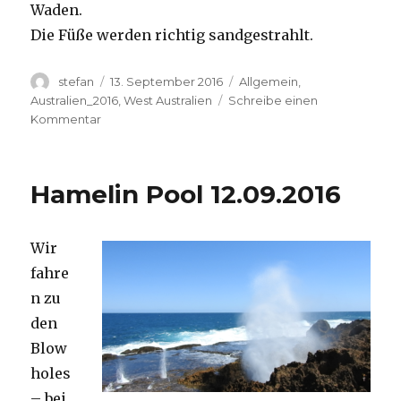
Waden.
Die Füße werden richtig sandgestrahlt.
Autor
Veröffentlicht
Kategorien
stefan
13. September 2016
Allgemein
,
am
Australien_2016
,
West Australien
Schreibe einen
zu
Kommentar
Cape
Range
13.09.2016
Hamelin Pool 12.09.2016
Wir
fahre
n zu
den
Blow
holes
– bei