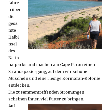
fahre
n über
die
gesa
mte
Halbi
nsel
des
Natio
nalparks und machen am Cape Peron einen
Strandspaziergang, auf dem wir schöne
Muscheln und eine riesige Kormoran-Kolonie
entdecken.
Die zusammentreffenden Strömungen
scheinen ihnen viel Futter zu bringen.
Auf