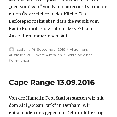
„der Komissar“ von Falco hören und vermuten
einen Österreicher in der Küche. Der
Barkeeper meint aber, dass die Musik vom
Radio kommt. Erstaunlich, dass Falco in
Australien immer noch läuft.
Autor
Veröffentlicht
Kategorien
stefan
14. September 2016
Allgemein
,
am
Australien_2016
,
West Australien
Schreibe einen
zu
Kommentar
Kalbarri
14.09.2016
Cape Range 13.09.2016
Von der Hamelin Pool Station starten wir mit
dem Ziel „Ocean Park“ in Denham. Wir
entscheiden uns gegen die Delphinfütterung