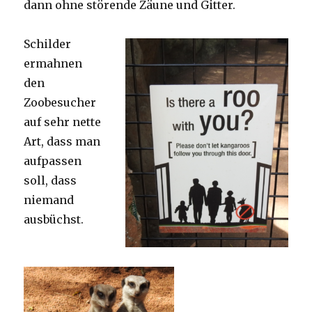
dann ohne störende Zäune und Gitter.
Schilder
ermahnen
den
Zoobesucher
auf sehr nette
Art, dass man
aufpassen
soll, dass
niemand
ausbüchst.