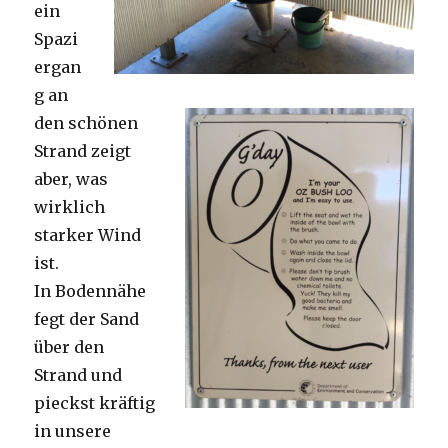
ein
Spazi
ergan
g an
den schönen
Strand zeigt
aber, was
wirklich
starker Wind
ist.
In Bodennähe
fegt der Sand
über den
Strand und
pieckst kräftig
in unsere