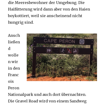
die Meeresbewohner der Umgebung. Die
Haifütterung wird dann aber von den Haien
boykottiert, weil sie anscheinend nicht
hungrig sind.
Ansch
ließen
d
wolle
n wir
in den
Franc
ois
Peron
Nationalpark und auch dort übernachten.
Die Gravel Road wird von einem Sandweg