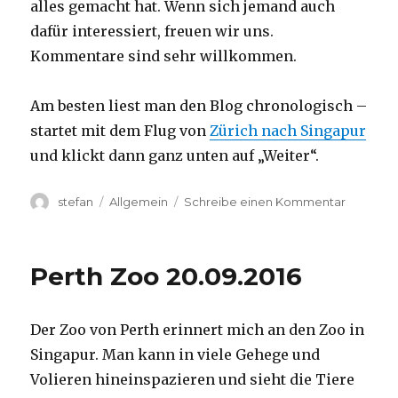
alles gemacht hat. Wenn sich jemand auch
dafür interessiert, freuen wir uns.
Kommentare sind sehr willkommen.
Am besten liest man den Blog chronologisch –
startet mit dem Flug von
Zürich nach Singapur
und klickt dann ganz unten auf „Weiter“.
Autor
Kategorien
zu
stefan
Allgemein
Schreibe einen Kommentar
Australie
2016
–
Perth Zoo 20.09.2016
von
Darwin
nach
Der Zoo von Perth erinnert mich an den Zoo in
Perth
Singapur. Man kann in viele Gehege und
Volieren hineinspazieren und sieht die Tiere