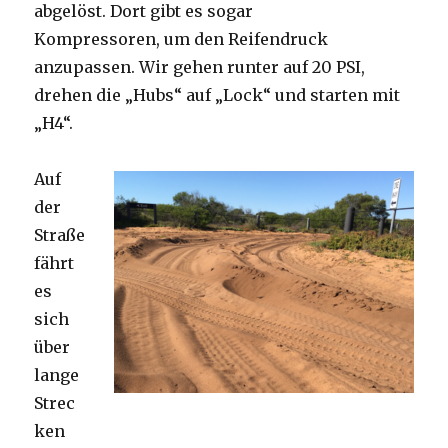
abgelöst. Dort gibt es sogar
Kompressoren, um den Reifendruck
anzupassen. Wir gehen runter auf 20 PSI,
drehen die „Hubs“ auf „Lock“ und starten mit
„H4“.
Auf
der
Straße
fährt
es
sich
über
lange
Strec
ken