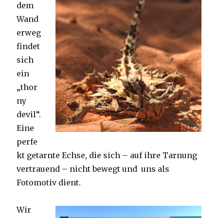
dem
Wand
erweg
findet
sich
ein
„thor
ny
devil“.
Eine
perfe
kt getarnte Echse, die sich – auf ihre Tarnung
vertrauend – nicht bewegt und uns als
Fotomotiv dient.
Wir