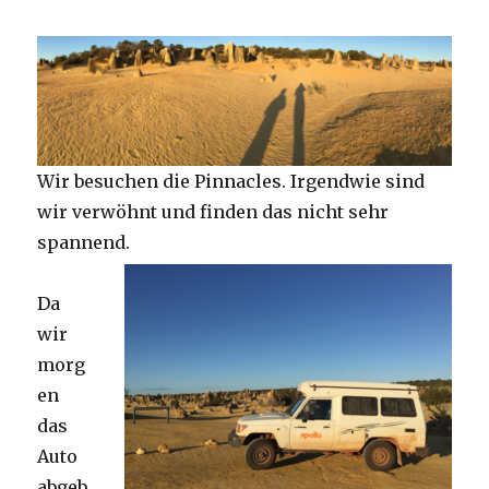
Wir besuchen die Pinnacles. Irgendwie sind
wir verwöhnt und finden das nicht sehr
spannend.
Da
wir
morg
en
das
Auto
abgeb