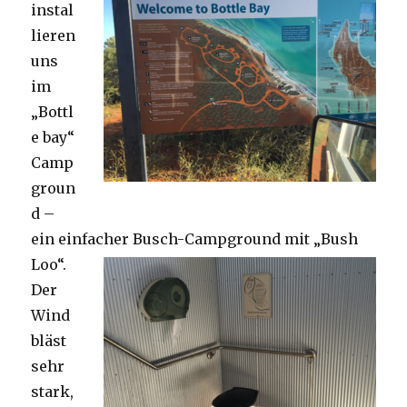
instal
lieren
uns
im
„Bottl
e bay“
Camp
groun
d –
ein einfacher Busch-Campground mit „Bush
Loo“.
Der
Wind
bläst
sehr
stark,