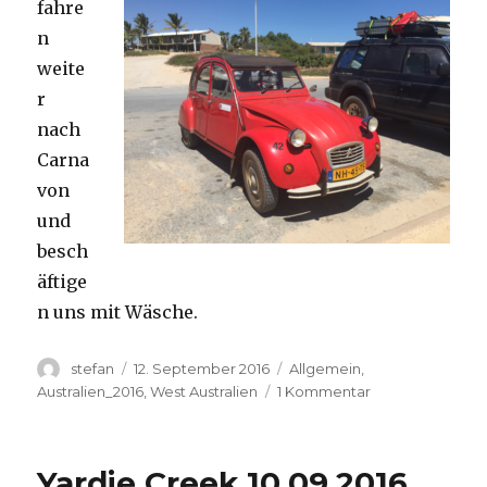
fahre
n
weite
r
nach
Carna
von
und
besch
äftige
n uns mit Wäsche.
Autor
Veröffentlicht
Kategorien
stefan
12. September 2016
Allgemein
,
am
zu
Australien_2016
,
West Australien
1 Kommentar
Carnavon
11.09.2016
Yardie Creek 10.09.2016