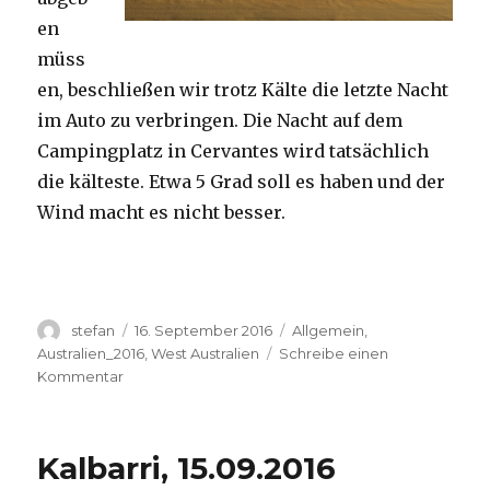
en
müss
en, beschließen wir trotz Kälte die letzte Nacht
im Auto zu verbringen. Die Nacht auf dem
Campingplatz in Cervantes wird tatsächlich
die kälteste. Etwa 5 Grad soll es haben und der
Wind macht es nicht besser.
Autor
Veröffentlicht
Kategorien
stefan
16. September 2016
Allgemein
,
am
Australien_2016
,
West Australien
Schreibe einen
zu
Kommentar
Pinnacles
16.09.2016
Kalbarri, 15.09.2016