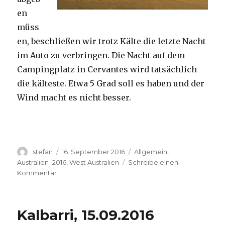
en
müss
en, beschließen wir trotz Kälte die letzte Nacht
im Auto zu verbringen. Die Nacht auf dem
Campingplatz in Cervantes wird tatsächlich
die kälteste. Etwa 5 Grad soll es haben und der
Wind macht es nicht besser.
Autor
Veröffentlicht
Kategorien
stefan
16. September 2016
Allgemein
,
am
Australien_2016
,
West Australien
Schreibe einen
zu
Kommentar
Pinnacles
16.09.2016
Kalbarri, 15.09.2016