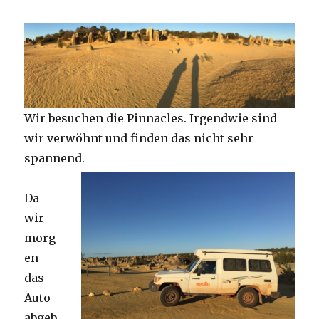
Wir besuchen die Pinnacles. Irgendwie sind
wir verwöhnt und finden das nicht sehr
spannend.
Da
wir
morg
en
das
Auto
abgeb