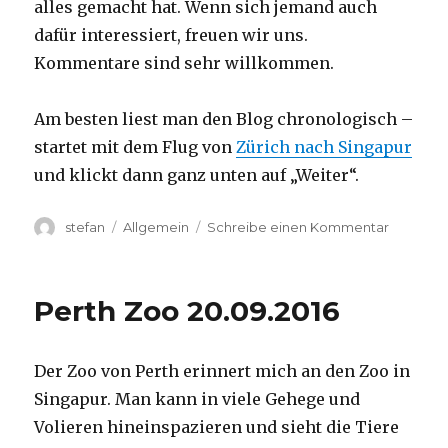
alles gemacht hat. Wenn sich jemand auch
dafür interessiert, freuen wir uns.
Kommentare sind sehr willkommen.
Am besten liest man den Blog chronologisch –
startet mit dem Flug von
Zürich nach Singapur
und klickt dann ganz unten auf „Weiter“.
Autor
Kategorien
zu
stefan
Allgemein
Schreibe einen Kommentar
Australie
2016
–
Perth Zoo 20.09.2016
von
Darwin
nach
Der Zoo von Perth erinnert mich an den Zoo in
Perth
Singapur. Man kann in viele Gehege und
Volieren hineinspazieren und sieht die Tiere