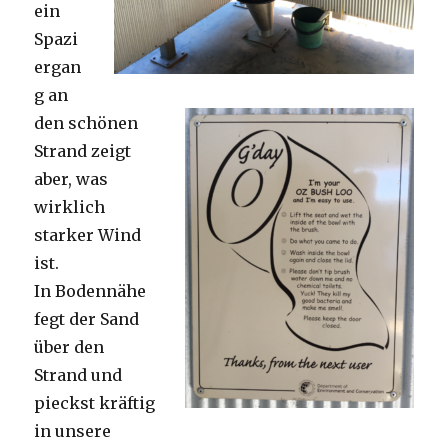
ein
Spazi
ergan
g an
den schönen
Strand zeigt
aber, was
wirklich
starker Wind
ist.
In Bodennähe
fegt der Sand
über den
Strand und
pieckst kräftig
in unsere