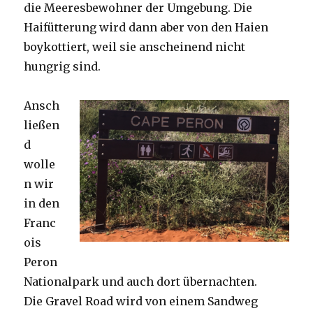
die Meeresbewohner der Umgebung. Die
Haifütterung wird dann aber von den Haien
boykottiert, weil sie anscheinend nicht
hungrig sind.
Ansch
ließen
d
wolle
n wir
in den
Franc
ois
Peron
Nationalpark und auch dort übernachten.
Die Gravel Road wird von einem Sandweg