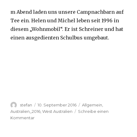
m Abend laden uns unsere Campnachbarn auf
Tee ein. Helen und Michel leben seit 1996 in
diesem „Wohnmobil“. Er ist Schreiner und hat
einen ausgedienten Schulbus umgebaut.
Autor
Veröffentlicht
Kategorien
stefan
10. September 2016
Allgemein
,
am
Australien_2016
,
West Australien
Schreibe einen
zu
Kommentar
Yardie
Creek
10.09.2016