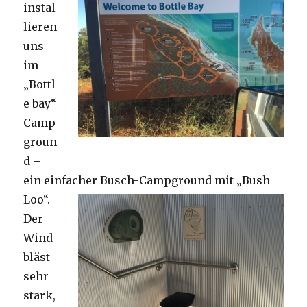
instal
lieren
uns
im
„Bottl
e bay“
Camp
groun
d –
ein einfacher Busch-Campground mit „Bush
Loo“.
Der
Wind
bläst
sehr
stark,