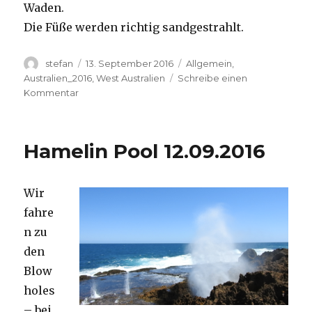
Waden.
Die Füße werden richtig sandgestrahlt.
Autor
Veröffentlicht
Kategorien
stefan
13. September 2016
Allgemein
,
am
Australien_2016
,
West Australien
Schreibe einen
zu
Kommentar
Cape
Range
13.09.2016
Hamelin Pool 12.09.2016
Wir
fahre
n zu
den
Blow
holes
– bei