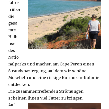
fahre
n über
die
gesa
mte
Halbi
nsel
des
Natio
nalparks und machen am Cape Peron einen
Strandspaziergang, auf dem wir schöne
Muscheln und eine riesige Kormoran-Kolonie
entdecken.
Die zusammentreffenden Strömungen
scheinen ihnen viel Futter zu bringen.
Auf