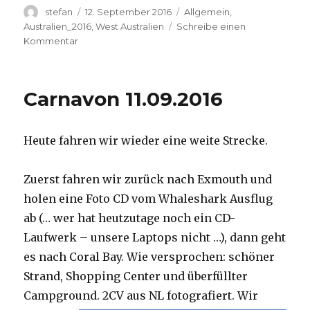
Autor
Veröffentlicht
Kategorien
stefan
12. September 2016
Allgemein
,
am
Australien_2016
,
West Australien
Schreibe einen
zu
Kommentar
Hamelin
Pool
12.09.2016
Carnavon 11.09.2016
Heute fahren wir wieder eine weite Strecke.
Zuerst fahren wir zurück nach Exmouth und
holen eine Foto CD vom Whaleshark Ausflug
ab (… wer hat heutzutage noch ein CD-
Laufwerk – unsere Laptops nicht …), dann geht
es nach Coral Bay. Wie versprochen: schöner
Strand, Shopping Center und überfüllter
Campground.
2CV aus NL fotografiert. Wir