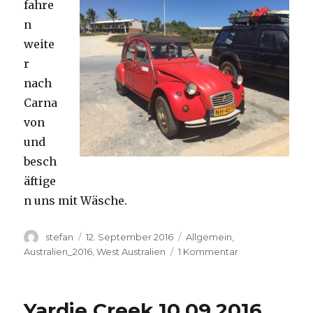
fahre
n
weite
r
nach
Carna
von
und
besch
äftige
n uns mit Wäsche.
Autor
Veröffentlicht
Kategorien
stefan
12. September 2016
Allgemein
,
am
zu
Australien_2016
,
West Australien
1 Kommentar
Carnavon
11.09.2016
Yardie Creek 10.09.2016