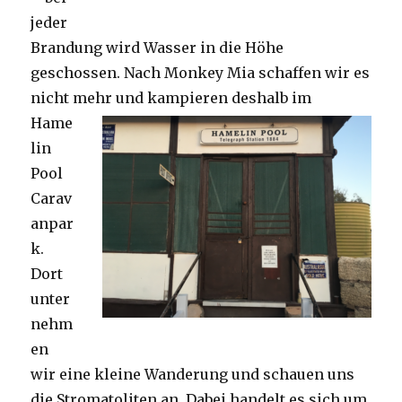
jeder
Brandung wird Wasser in die Höhe
geschossen. Nach Monkey Mia schaffen wir es
nicht mehr und kampieren deshalb im
Hame
lin
Pool
Carav
anpar
k.
Dort
unter
nehm
en
wir eine kleine Wanderung und schauen uns
die Stromatoliten an. Dabei handelt es sich um