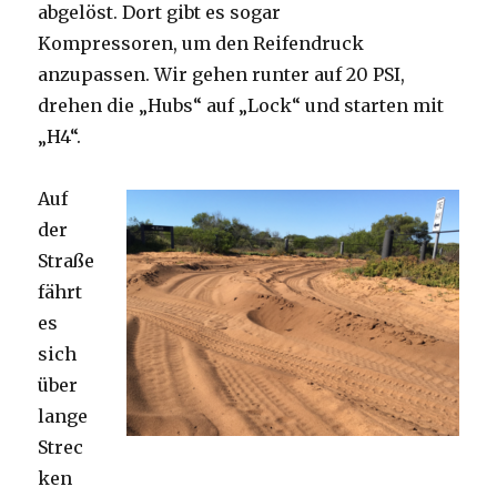
abgelöst. Dort gibt es sogar
Kompressoren, um den Reifendruck
anzupassen. Wir gehen runter auf 20 PSI,
drehen die „Hubs“ auf „Lock“ und starten mit
„H4“.
Auf
der
Straße
fährt
es
sich
über
lange
Strec
ken