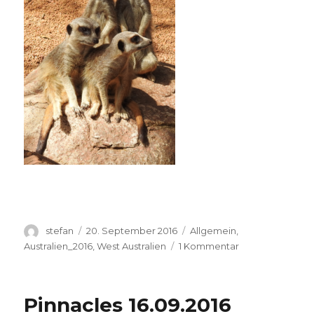
Autor
Veröffentlicht
Kategorien
stefan
20. September 2016
Allgemein
,
am
zu
Australien_2016
,
West Australien
1 Kommentar
Perth
Zoo
20.09.2016
Pinnacles 16.09.2016