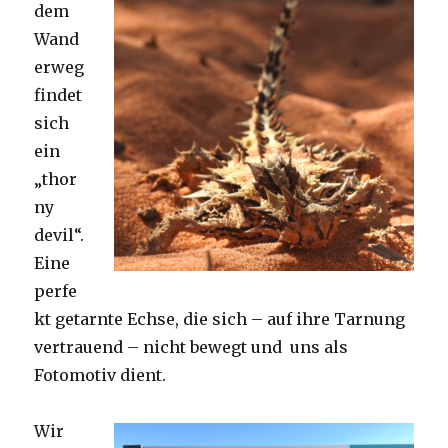
dem
Wand
erweg
findet
sich
ein
„thor
ny
devil“.
Eine
perfe
kt getarnte Echse, die sich – auf ihre Tarnung
vertrauend – nicht bewegt und uns als
Fotomotiv dient.
Wir