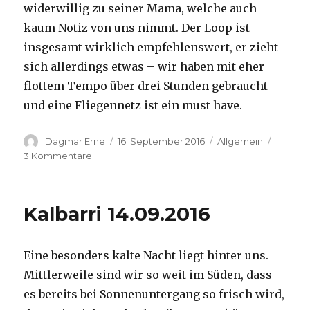
widerwillig zu seiner Mama, welche auch
kaum Notiz von uns nimmt. Der Loop ist
insgesamt wirklich empfehlenswert, er zieht
sich allerdings etwas – wir haben mit eher
flottem Tempo über drei Stunden gebraucht –
und eine Fliegennetz ist ein must have.
Autor
Veröffentlicht
Kategorien
Dagmar Erne
16. September 2016
Allgemein
am
zu
3 Kommentare
Kalbarri,
15.09.2016
Kalbarri 14.09.2016
Eine besonders kalte Nacht liegt hinter uns.
Mittlerweile sind wir so weit im Süden, dass
es bereits bei Sonnenuntergang so frisch wird,