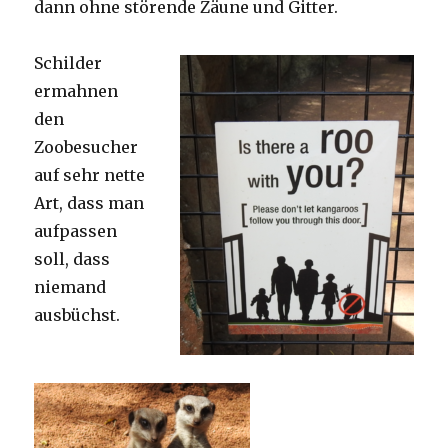
dann ohne störende Zäune und Gitter.
Schilder
ermahnen
den
Zoobesucher
auf sehr nette
Art, dass man
aufpassen
soll, dass
niemand
ausbüchst.