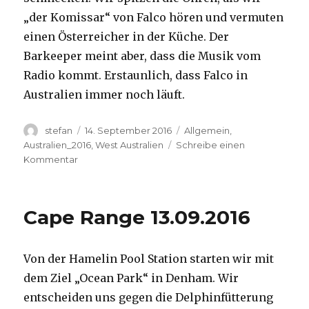
„der Komissar“ von Falco hören und vermuten
einen Österreicher in der Küche. Der
Barkeeper meint aber, dass die Musik vom
Radio kommt. Erstaunlich, dass Falco in
Australien immer noch läuft.
Autor
Veröffentlicht
Kategorien
stefan
14. September 2016
Allgemein
,
am
Australien_2016
,
West Australien
Schreibe einen
zu
Kommentar
Kalbarri
14.09.2016
Cape Range 13.09.2016
Von der Hamelin Pool Station starten wir mit
dem Ziel „Ocean Park“ in Denham. Wir
entscheiden uns gegen die Delphinfütterung