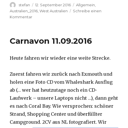
Autor
Veröffentlicht
Kategorien
stefan
12. September 2016
Allgemein
,
am
Australien_2016
,
West Australien
Schreibe einen
zu
Kommentar
Hamelin
Pool
12.09.2016
Carnavon 11.09.2016
Heute fahren wir wieder eine weite Strecke.
Zuerst fahren wir zurück nach Exmouth und
holen eine Foto CD vom Whaleshark Ausflug
ab (… wer hat heutzutage noch ein CD-
Laufwerk – unsere Laptops nicht …), dann geht
es nach Coral Bay. Wie versprochen: schöner
Strand, Shopping Center und überfüllter
Campground.
2CV aus NL fotografiert. Wir