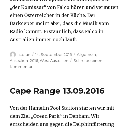
„der Komissar“ von Falco hören und vermuten
einen Österreicher in der Küche. Der
Barkeeper meint aber, dass die Musik vom
Radio kommt. Erstaunlich, dass Falco in
Australien immer noch läuft.
Autor
Veröffentlicht
Kategorien
stefan
14. September 2016
Allgemein
,
am
Australien_2016
,
West Australien
Schreibe einen
zu
Kommentar
Kalbarri
14.09.2016
Cape Range 13.09.2016
Von der Hamelin Pool Station starten wir mit
dem Ziel „Ocean Park“ in Denham. Wir
entscheiden uns gegen die Delphinfütterung