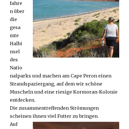
fahre
n über
die
gesa
mte
Halbi
nsel
des
Natio
nalparks und machen am Cape Peron einen
Strandspaziergang, auf dem wir schöne
Muscheln und eine riesige Kormoran-Kolonie
entdecken.
Die zusammentreffenden Strömungen
scheinen ihnen viel Futter zu bringen.
Auf