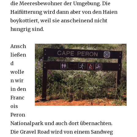
die Meeresbewohner der Umgebung. Die
Haifütterung wird dann aber von den Haien
boykottiert, weil sie anscheinend nicht
hungrig sind.
Ansch
ließen
d
wolle
n wir
in den
Franc
ois
Peron
Nationalpark und auch dort übernachten.
Die Gravel Road wird von einem Sandweg