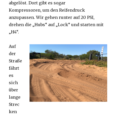
abgelöst. Dort gibt es sogar
Kompressoren, um den Reifendruck
anzupassen. Wir gehen runter auf 20 PSI,
drehen die „Hubs“ auf „Lock“ und starten mit
„H4“.
Auf
der
Straße
fährt
es
sich
über
lange
Strec
ken