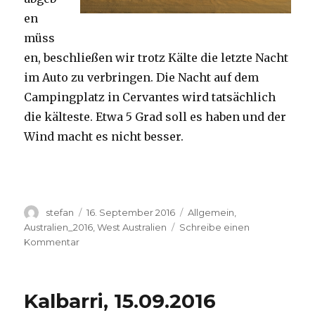
en
müss
en, beschließen wir trotz Kälte die letzte Nacht
im Auto zu verbringen. Die Nacht auf dem
Campingplatz in Cervantes wird tatsächlich
die kälteste. Etwa 5 Grad soll es haben und der
Wind macht es nicht besser.
Autor
Veröffentlicht
Kategorien
stefan
16. September 2016
Allgemein
,
am
Australien_2016
,
West Australien
Schreibe einen
zu
Kommentar
Pinnacles
16.09.2016
Kalbarri, 15.09.2016