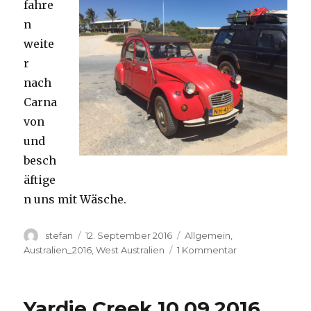
fahre
n
weite
r
nach
Carna
von
und
besch
äftige
n uns mit Wäsche.
Autor
Veröffentlicht
Kategorien
stefan
12. September 2016
Allgemein
,
am
zu
Australien_2016
,
West Australien
1 Kommentar
Carnavon
11.09.2016
Yardie Creek 10.09.2016