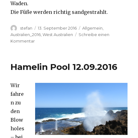
Waden.
Die Füße werden richtig sandgestrahlt.
Autor
Veröffentlicht
Kategorien
stefan
13. September 2016
Allgemein
,
am
Australien_2016
,
West Australien
Schreibe einen
zu
Kommentar
Cape
Range
13.09.2016
Hamelin Pool 12.09.2016
Wir
fahre
n zu
den
Blow
holes
– bei