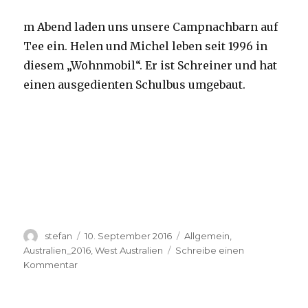
m Abend laden uns unsere Campnachbarn auf
Tee ein. Helen und Michel leben seit 1996 in
diesem „Wohnmobil“. Er ist Schreiner und hat
einen ausgedienten Schulbus umgebaut.
Autor
Veröffentlicht
Kategorien
stefan
10. September 2016
Allgemein
,
am
Australien_2016
,
West Australien
Schreibe einen
zu
Kommentar
Yardie
Creek
10.09.2016