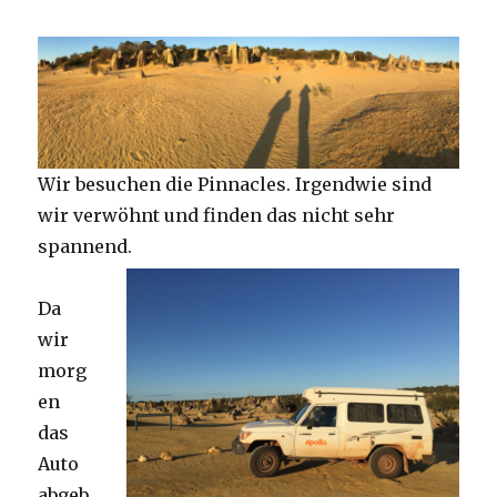
Wir besuchen die Pinnacles. Irgendwie sind
wir verwöhnt und finden das nicht sehr
spannend.
Da
wir
morg
en
das
Auto
abgeb