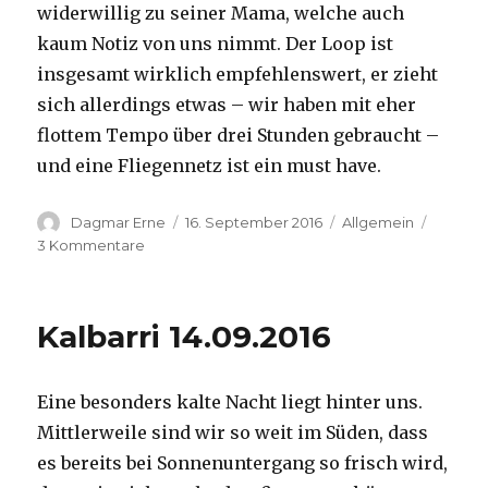
widerwillig zu seiner Mama, welche auch
kaum Notiz von uns nimmt. Der Loop ist
insgesamt wirklich empfehlenswert, er zieht
sich allerdings etwas – wir haben mit eher
flottem Tempo über drei Stunden gebraucht –
und eine Fliegennetz ist ein must have.
Autor
Veröffentlicht
Kategorien
Dagmar Erne
16. September 2016
Allgemein
am
zu
3 Kommentare
Kalbarri,
15.09.2016
Kalbarri 14.09.2016
Eine besonders kalte Nacht liegt hinter uns.
Mittlerweile sind wir so weit im Süden, dass
es bereits bei Sonnenuntergang so frisch wird,