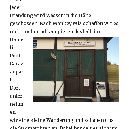
jeder
Brandung wird Wasser in die Höhe
geschossen. Nach Monkey Mia schaffen wir es
nicht mehr und kampieren deshalb im
Hame
lin
Pool
Carav
anpar
k.
Dort
unter
nehm
en
wir eine kleine Wanderung und schauen uns
die Stromatoliten an. Dabei handelt es sich um