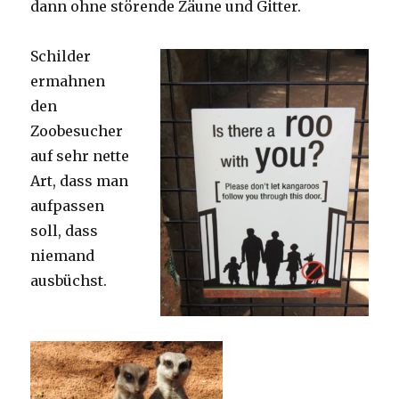
dann ohne störende Zäune und Gitter.
Schilder
ermahnen
den
Zoobesucher
auf sehr nette
Art, dass man
aufpassen
soll, dass
niemand
ausbüchst.