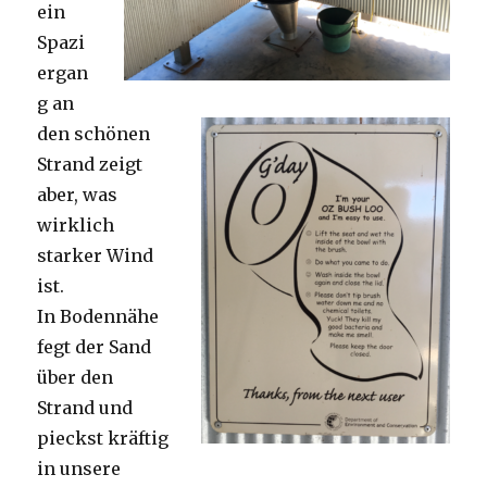
ein
Spazi
ergan
g an
den schönen
Strand zeigt
aber, was
wirklich
starker Wind
ist.
In Bodennähe
fegt der Sand
über den
Strand und
pieckst kräftig
in unsere