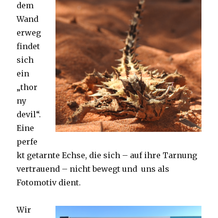
dem
Wand
erweg
findet
sich
ein
„thor
ny
devil“.
Eine
perfe
kt getarnte Echse, die sich – auf ihre Tarnung
vertrauend – nicht bewegt und uns als
Fotomotiv dient.
Wir