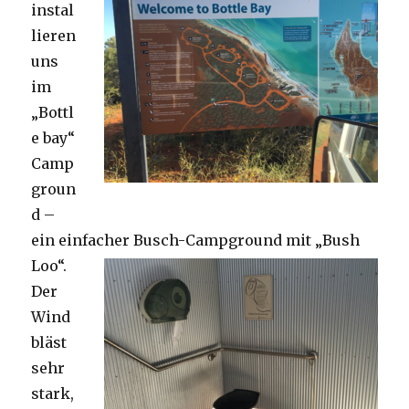
instal
lieren
uns
im
„Bottl
e bay“
Camp
groun
d –
ein einfacher Busch-Campground mit „Bush
Loo“.
Der
Wind
bläst
sehr
stark,