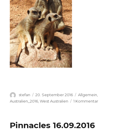
Autor
Veröffentlicht
Kategorien
stefan
20. September 2016
Allgemein
,
am
zu
Australien_2016
,
West Australien
1 Kommentar
Perth
Zoo
20.09.2016
Pinnacles 16.09.2016