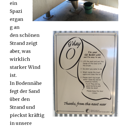
ein
Spazi
ergan
g an
den schönen
Strand zeigt
aber, was
wirklich
starker Wind
ist.
In Bodennähe
fegt der Sand
über den
Strand und
pieckst kräftig
in unsere