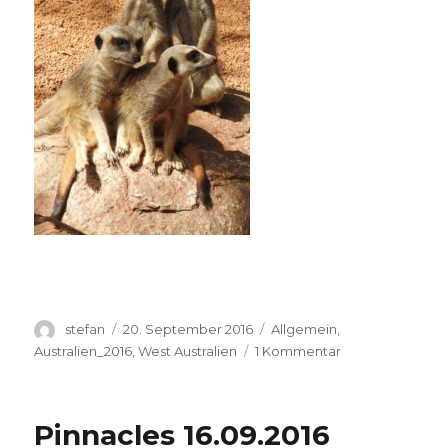
Autor
Veröffentlicht
Kategorien
stefan
20. September 2016
Allgemein
,
am
zu
Australien_2016
,
West Australien
1 Kommentar
Perth
Zoo
20.09.2016
Pinnacles 16.09.2016