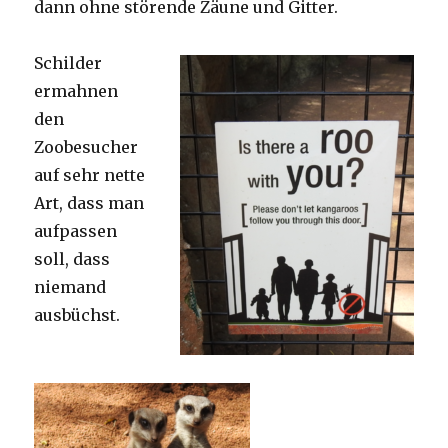
dann ohne störende Zäune und Gitter.
Schilder
ermahnen
den
Zoobesucher
auf sehr nette
Art, dass man
aufpassen
soll, dass
niemand
ausbüchst.