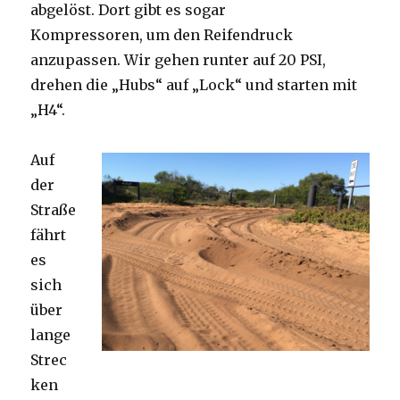
abgelöst. Dort gibt es sogar
Kompressoren, um den Reifendruck
anzupassen. Wir gehen runter auf 20 PSI,
drehen die „Hubs“ auf „Lock“ und starten mit
„H4“.
Auf
der
Straße
fährt
es
sich
über
lange
Strec
ken