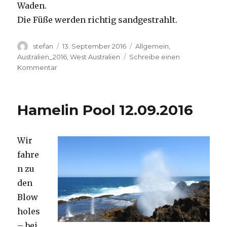
Waden.
Die Füße werden richtig sandgestrahlt.
Autor
Veröffentlicht
Kategorien
stefan
13. September 2016
Allgemein
,
am
Australien_2016
,
West Australien
Schreibe einen
zu
Kommentar
Cape
Range
13.09.2016
Hamelin Pool 12.09.2016
Wir
fahre
n zu
den
Blow
holes
– bei