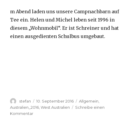
m Abend laden uns unsere Campnachbarn auf
Tee ein. Helen und Michel leben seit 1996 in
diesem „Wohnmobil“. Er ist Schreiner und hat
einen ausgedienten Schulbus umgebaut.
Autor
Veröffentlicht
Kategorien
stefan
10. September 2016
Allgemein
,
am
Australien_2016
,
West Australien
Schreibe einen
zu
Kommentar
Yardie
Creek
10.09.2016