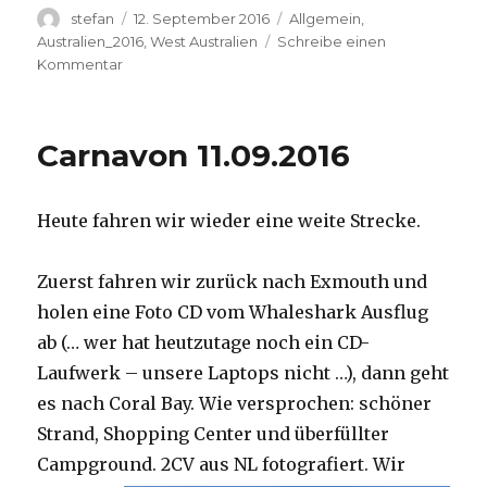
Autor
Veröffentlicht
Kategorien
stefan
12. September 2016
Allgemein
,
am
Australien_2016
,
West Australien
Schreibe einen
zu
Kommentar
Hamelin
Pool
12.09.2016
Carnavon 11.09.2016
Heute fahren wir wieder eine weite Strecke.
Zuerst fahren wir zurück nach Exmouth und
holen eine Foto CD vom Whaleshark Ausflug
ab (… wer hat heutzutage noch ein CD-
Laufwerk – unsere Laptops nicht …), dann geht
es nach Coral Bay. Wie versprochen: schöner
Strand, Shopping Center und überfüllter
Campground.
2CV aus NL fotografiert. Wir