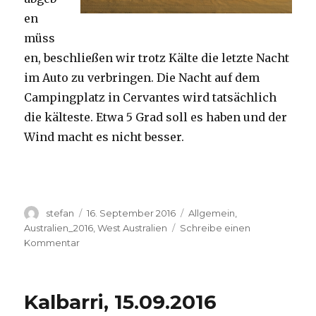
en
müss
en, beschließen wir trotz Kälte die letzte Nacht
im Auto zu verbringen. Die Nacht auf dem
Campingplatz in Cervantes wird tatsächlich
die kälteste. Etwa 5 Grad soll es haben und der
Wind macht es nicht besser.
Autor
Veröffentlicht
Kategorien
stefan
16. September 2016
Allgemein
,
am
Australien_2016
,
West Australien
Schreibe einen
zu
Kommentar
Pinnacles
16.09.2016
Kalbarri, 15.09.2016