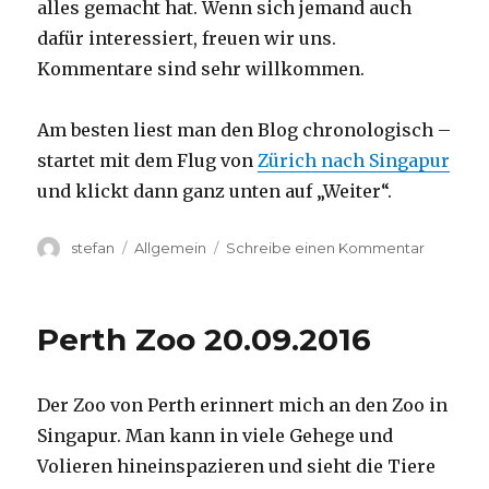
alles gemacht hat. Wenn sich jemand auch
dafür interessiert, freuen wir uns.
Kommentare sind sehr willkommen.
Am besten liest man den Blog chronologisch –
startet mit dem Flug von
Zürich nach Singapur
und klickt dann ganz unten auf „Weiter“.
Autor
Kategorien
zu
stefan
Allgemein
Schreibe einen Kommentar
Australie
2016
–
Perth Zoo 20.09.2016
von
Darwin
nach
Der Zoo von Perth erinnert mich an den Zoo in
Perth
Singapur. Man kann in viele Gehege und
Volieren hineinspazieren und sieht die Tiere