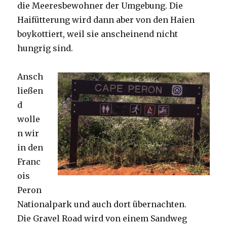
die Meeresbewohner der Umgebung. Die
Haifütterung wird dann aber von den Haien
boykottiert, weil sie anscheinend nicht
hungrig sind.
Ansch
ließen
d
wolle
n wir
in den
Franc
ois
Peron
Nationalpark und auch dort übernachten.
Die Gravel Road wird von einem Sandweg