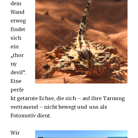
dem
Wand
erweg
findet
sich
ein
„thor
ny
devil“.
Eine
perfe
kt getarnte Echse, die sich – auf ihre Tarnung
vertrauend – nicht bewegt und uns als
Fotomotiv dient.
Wir