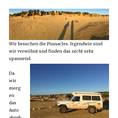
Wir besuchen die Pinnacles. Irgendwie sind
wir verwöhnt und finden das nicht sehr
spannend.
Da
wir
morg
en
das
Auto
abgeb