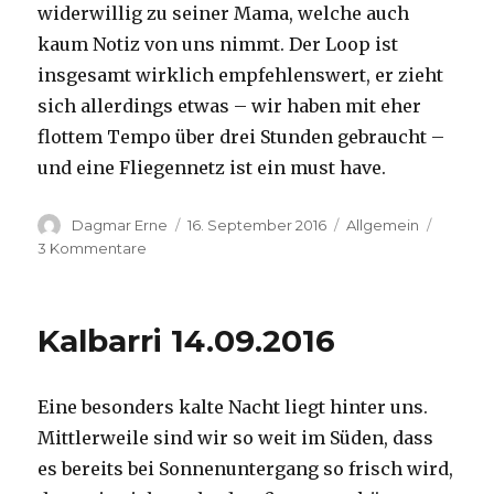
widerwillig zu seiner Mama, welche auch
kaum Notiz von uns nimmt. Der Loop ist
insgesamt wirklich empfehlenswert, er zieht
sich allerdings etwas – wir haben mit eher
flottem Tempo über drei Stunden gebraucht –
und eine Fliegennetz ist ein must have.
Autor
Veröffentlicht
Kategorien
Dagmar Erne
16. September 2016
Allgemein
am
zu
3 Kommentare
Kalbarri,
15.09.2016
Kalbarri 14.09.2016
Eine besonders kalte Nacht liegt hinter uns.
Mittlerweile sind wir so weit im Süden, dass
es bereits bei Sonnenuntergang so frisch wird,