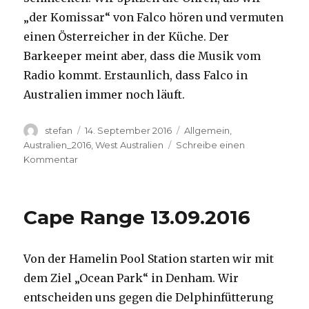
„der Komissar“ von Falco hören und vermuten
einen Österreicher in der Küche. Der
Barkeeper meint aber, dass die Musik vom
Radio kommt. Erstaunlich, dass Falco in
Australien immer noch läuft.
Autor
Veröffentlicht
Kategorien
stefan
14. September 2016
Allgemein
,
am
Australien_2016
,
West Australien
Schreibe einen
zu
Kommentar
Kalbarri
14.09.2016
Cape Range 13.09.2016
Von der Hamelin Pool Station starten wir mit
dem Ziel „Ocean Park“ in Denham. Wir
entscheiden uns gegen die Delphinfütterung