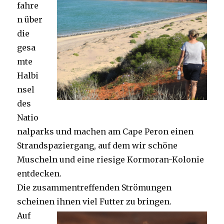
fahre
n über
die
gesa
mte
Halbi
nsel
des
Natio
nalparks und machen am Cape Peron einen
Strandspaziergang, auf dem wir schöne
Muscheln und eine riesige Kormoran-Kolonie
entdecken.
Die zusammentreffenden Strömungen
scheinen ihnen viel Futter zu bringen.
Auf