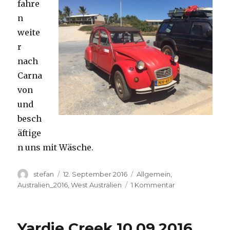
fahre
n
weite
r
nach
Carna
von
und
besch
äftige
n uns mit Wäsche.
Autor
Veröffentlicht
Kategorien
stefan
12. September 2016
Allgemein
,
am
zu
Australien_2016
,
West Australien
1 Kommentar
Carnavon
11.09.2016
Yardie Creek 10.09.2016