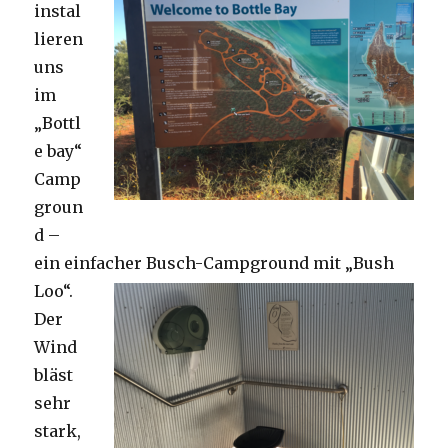
instal
lieren
uns
im
„Bottl
e bay“
Camp
groun
d –
ein einfacher Busch-Campground mit „Bush
Loo“.
Der
Wind
bläst
sehr
stark,