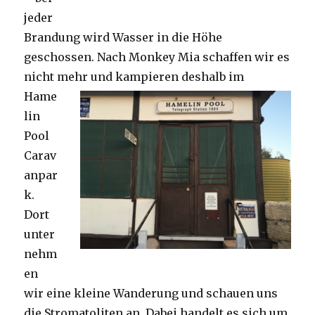
jeder
Brandung wird Wasser in die Höhe
geschossen. Nach Monkey Mia schaffen wir es
nicht mehr und kampieren deshalb im
Hame
lin
Pool
Carav
anpar
k.
Dort
unter
nehm
en
wir eine kleine Wanderung und schauen uns
die Stromatoliten an. Dabei handelt es sich um