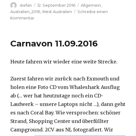
Autor
Veröffentlicht
Kategorien
stefan
12. September 2016
Allgemein
,
am
Australien_2016
,
West Australien
Schreibe einen
zu
Kommentar
Hamelin
Pool
12.09.2016
Carnavon 11.09.2016
Heute fahren wir wieder eine weite Strecke.
Zuerst fahren wir zurück nach Exmouth und
holen eine Foto CD vom Whaleshark Ausflug
ab (… wer hat heutzutage noch ein CD-
Laufwerk – unsere Laptops nicht …), dann geht
es nach Coral Bay. Wie versprochen: schöner
Strand, Shopping Center und überfüllter
Campground.
2CV aus NL fotografiert. Wir