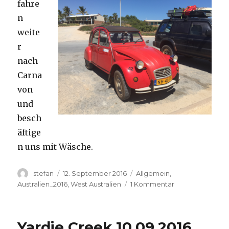
fahre
n
weite
r
nach
Carna
von
und
besch
äftige
n uns mit Wäsche.
Autor
Veröffentlicht
Kategorien
stefan
12. September 2016
Allgemein
,
am
zu
Australien_2016
,
West Australien
1 Kommentar
Carnavon
11.09.2016
Yardie Creek 10.09.2016