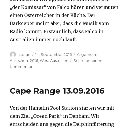
„der Komissar“ von Falco hören und vermuten
einen Österreicher in der Küche. Der
Barkeeper meint aber, dass die Musik vom
Radio kommt. Erstaunlich, dass Falco in
Australien immer noch läuft.
Autor
Veröffentlicht
Kategorien
stefan
14. September 2016
Allgemein
,
am
Australien_2016
,
West Australien
Schreibe einen
zu
Kommentar
Kalbarri
14.09.2016
Cape Range 13.09.2016
Von der Hamelin Pool Station starten wir mit
dem Ziel „Ocean Park“ in Denham. Wir
entscheiden uns gegen die Delphinfütterung