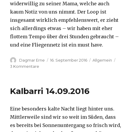
widerwillig zu seiner Mama, welche auch
kaum Notiz von uns nimmt. Der Loop ist
insgesamt wirklich empfehlenswert, er zieht
sich allerdings etwas – wir haben mit eher
flottem Tempo über drei Stunden gebraucht –
und eine Fliegennetz ist ein must have.
Autor
Veröffentlicht
Kategorien
Dagmar Erne
16. September 2016
Allgemein
am
zu
3 Kommentare
Kalbarri,
15.09.2016
Kalbarri 14.09.2016
Eine besonders kalte Nacht liegt hinter uns.
Mittlerweile sind wir so weit im Süden, dass
es bereits bei Sonnenuntergang so frisch wird,