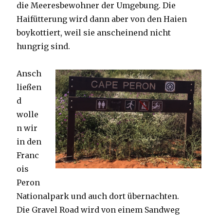
die Meeresbewohner der Umgebung. Die
Haifütterung wird dann aber von den Haien
boykottiert, weil sie anscheinend nicht
hungrig sind.
Ansch
ließen
d
wolle
n wir
in den
Franc
ois
Peron
Nationalpark und auch dort übernachten.
Die Gravel Road wird von einem Sandweg