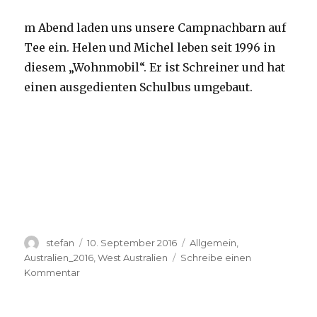
m Abend laden uns unsere Campnachbarn auf
Tee ein. Helen und Michel leben seit 1996 in
diesem „Wohnmobil“. Er ist Schreiner und hat
einen ausgedienten Schulbus umgebaut.
Autor
Veröffentlicht
Kategorien
stefan
10. September 2016
Allgemein
,
am
Australien_2016
,
West Australien
Schreibe einen
zu
Kommentar
Yardie
Creek
10.09.2016