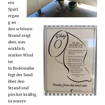
ein
Spazi
ergan
g an
den schönen
Strand zeigt
aber, was
wirklich
starker Wind
ist.
In Bodennähe
fegt der Sand
über den
Strand und
pieckst kräftig
in unsere