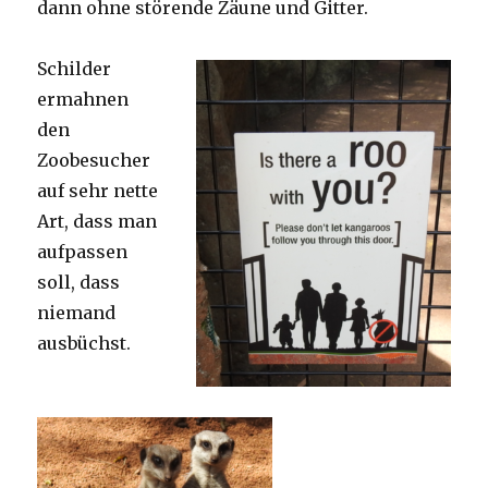
dann ohne störende Zäune und Gitter.
Schilder
ermahnen
den
Zoobesucher
auf sehr nette
Art, dass man
aufpassen
soll, dass
niemand
ausbüchst.