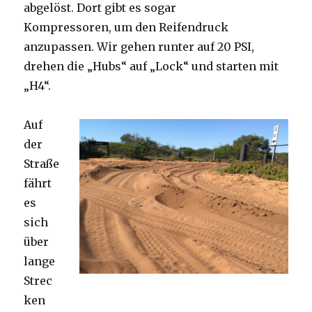
abgelöst. Dort gibt es sogar
Kompressoren, um den Reifendruck
anzupassen. Wir gehen runter auf 20 PSI,
drehen die „Hubs“ auf „Lock“ und starten mit
„H4“.
Auf
der
Straße
fährt
es
sich
über
lange
Strec
ken