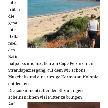
fahre
n über
die
gesa
mte
Halbi
nsel
des
Natio
nalparks und machen am Cape Peron einen
Strandspaziergang, auf dem wir schöne
Muscheln und eine riesige Kormoran-Kolonie
entdecken.
Die zusammentreffenden Strömungen
scheinen ihnen viel Futter zu bringen.
Auf