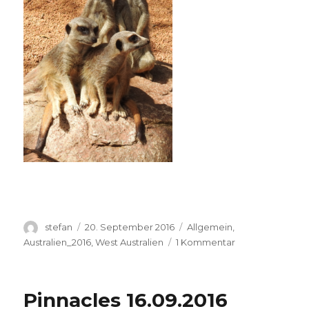
Autor
Veröffentlicht
Kategorien
stefan
20. September 2016
Allgemein
,
am
zu
Australien_2016
,
West Australien
1 Kommentar
Perth
Zoo
20.09.2016
Pinnacles 16.09.2016