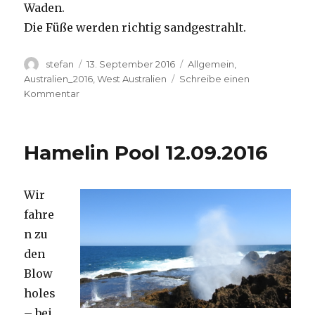
Waden.
Die Füße werden richtig sandgestrahlt.
Autor
Veröffentlicht
Kategorien
stefan
13. September 2016
Allgemein
,
am
Australien_2016
,
West Australien
Schreibe einen
zu
Kommentar
Cape
Range
13.09.2016
Hamelin Pool 12.09.2016
Wir
fahre
n zu
den
Blow
holes
– bei