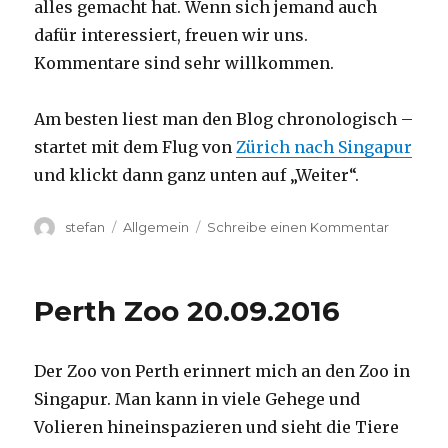
alles gemacht hat. Wenn sich jemand auch
dafür interessiert, freuen wir uns.
Kommentare sind sehr willkommen.
Am besten liest man den Blog chronologisch –
startet mit dem Flug von
Zürich nach Singapur
und klickt dann ganz unten auf „Weiter“.
Autor
Kategorien
zu
stefan
Allgemein
Schreibe einen Kommentar
Australie
2016
–
Perth Zoo 20.09.2016
von
Darwin
nach
Der Zoo von Perth erinnert mich an den Zoo in
Perth
Singapur. Man kann in viele Gehege und
Volieren hineinspazieren und sieht die Tiere