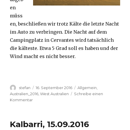
en
müss
en, beschließen wir trotz Kälte die letzte Nacht
im Auto zu verbringen. Die Nacht auf dem
Campingplatz in Cervantes wird tatsächlich
die kälteste. Etwa 5 Grad soll es haben und der
Wind macht es nicht besser.
Autor
Veröffentlicht
Kategorien
stefan
16. September 2016
Allgemein
,
am
Australien_2016
,
West Australien
Schreibe einen
zu
Kommentar
Pinnacles
16.09.2016
Kalbarri, 15.09.2016