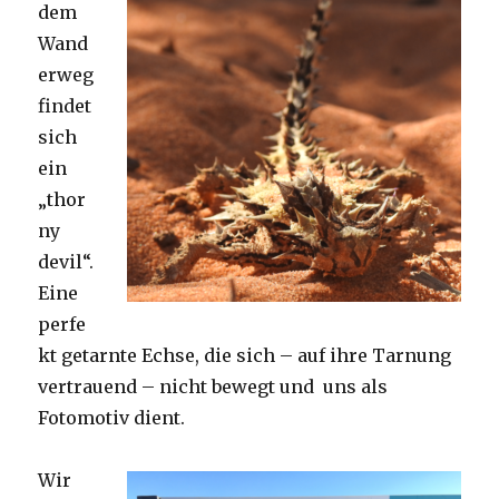
dem
Wand
erweg
findet
sich
ein
„thor
ny
devil“.
Eine
perfe
kt getarnte Echse, die sich – auf ihre Tarnung
vertrauend – nicht bewegt und uns als
Fotomotiv dient.
Wir