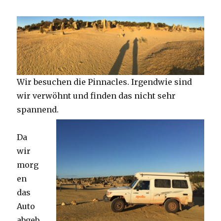
Wir besuchen die Pinnacles. Irgendwie sind
wir verwöhnt und finden das nicht sehr
spannend.
Da
wir
morg
en
das
Auto
abgeb