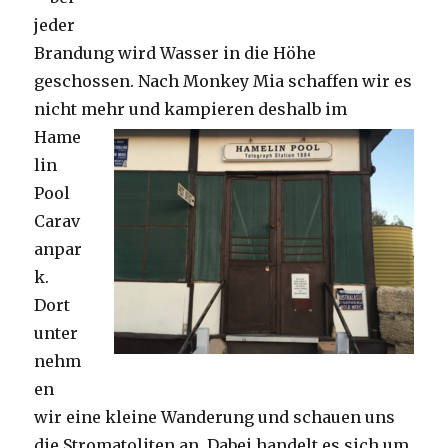
jeder
Brandung wird Wasser in die Höhe
geschossen. Nach Monkey Mia schaffen wir es
nicht mehr und kampieren deshalb im
Hame
lin
Pool
Carav
anpar
k.
Dort
unter
nehm
en
wir eine kleine Wanderung und schauen uns
die Stromatoliten an. Dabei handelt es sich um