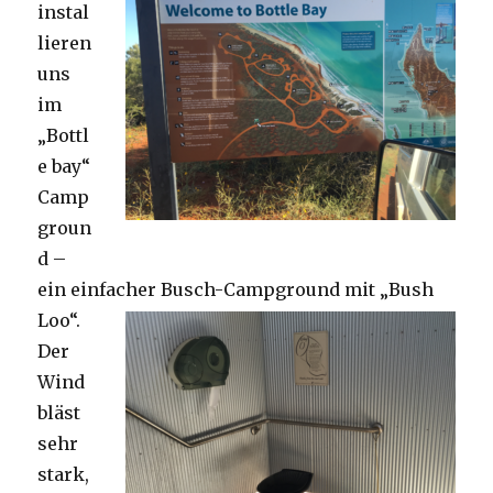
instal
lieren
uns
im
„Bottl
e bay“
Camp
groun
d –
ein einfacher Busch-Campground mit „Bush
Loo“.
Der
Wind
bläst
sehr
stark,