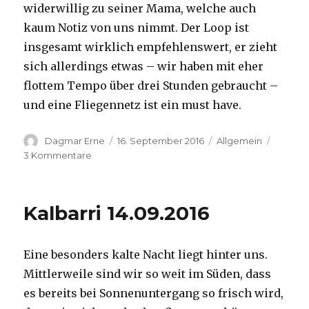
widerwillig zu seiner Mama, welche auch
kaum Notiz von uns nimmt. Der Loop ist
insgesamt wirklich empfehlenswert, er zieht
sich allerdings etwas – wir haben mit eher
flottem Tempo über drei Stunden gebraucht –
und eine Fliegennetz ist ein must have.
Autor
Veröffentlicht
Kategorien
Dagmar Erne
16. September 2016
Allgemein
am
zu
3 Kommentare
Kalbarri,
15.09.2016
Kalbarri 14.09.2016
Eine besonders kalte Nacht liegt hinter uns.
Mittlerweile sind wir so weit im Süden, dass
es bereits bei Sonnenuntergang so frisch wird,