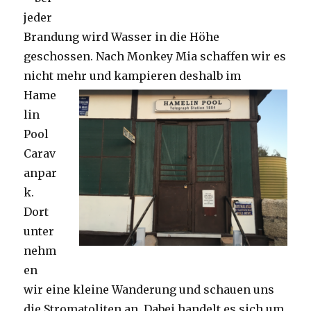
jeder
Brandung wird Wasser in die Höhe
geschossen. Nach Monkey Mia schaffen wir es
nicht mehr und kampieren deshalb im
Hame
lin
Pool
Carav
anpar
k.
Dort
unter
nehm
en
wir eine kleine Wanderung und schauen uns
die Stromatoliten an. Dabei handelt es sich um