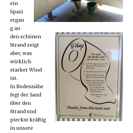
ein
Spazi
ergan
g an
den schönen
Strand zeigt
aber, was
wirklich
starker Wind
ist.
In Bodennähe
fegt der Sand
über den
Strand und
pieckst kräftig
in unsere