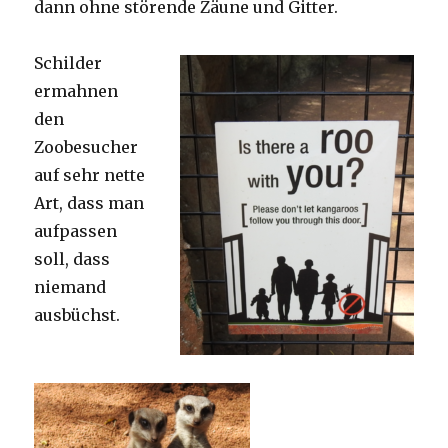
dann ohne störende Zäune und Gitter.
Schilder
ermahnen
den
Zoobesucher
auf sehr nette
Art, dass man
aufpassen
soll, dass
niemand
ausbüchst.