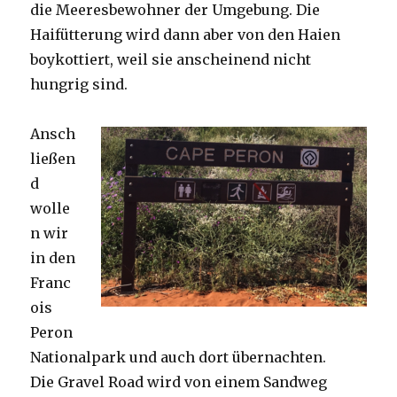
die Meeresbewohner der Umgebung. Die
Haifütterung wird dann aber von den Haien
boykottiert, weil sie anscheinend nicht
hungrig sind.
Ansch
ließen
d
wolle
n wir
in den
Franc
ois
Peron
Nationalpark und auch dort übernachten.
Die Gravel Road wird von einem Sandweg