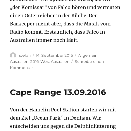
„der Komissar“ von Falco hören und vermuten
einen Österreicher in der Küche. Der
Barkeeper meint aber, dass die Musik vom
Radio kommt. Erstaunlich, dass Falco in
Australien immer noch läuft.
Autor
Veröffentlicht
Kategorien
stefan
14. September 2016
Allgemein
,
am
Australien_2016
,
West Australien
Schreibe einen
zu
Kommentar
Kalbarri
14.09.2016
Cape Range 13.09.2016
Von der Hamelin Pool Station starten wir mit
dem Ziel „Ocean Park“ in Denham. Wir
entscheiden uns gegen die Delphinfütterung