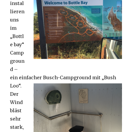
instal
lieren
uns
im
„Bottl
e bay“
Camp
groun
d –
ein einfacher Busch-Campground mit „Bush
Loo“.
Der
Wind
bläst
sehr
stark,