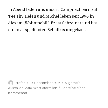
m Abend laden uns unsere Campnachbarn auf
Tee ein. Helen und Michel leben seit 1996 in
diesem „Wohnmobil“. Er ist Schreiner und hat
einen ausgedienten Schulbus umgebaut.
Autor
Veröffentlicht
Kategorien
stefan
10. September 2016
Allgemein
,
am
Australien_2016
,
West Australien
Schreibe einen
zu
Kommentar
Yardie
Creek
10.09.2016