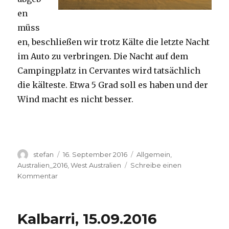
en
müss
en, beschließen wir trotz Kälte die letzte Nacht
im Auto zu verbringen. Die Nacht auf dem
Campingplatz in Cervantes wird tatsächlich
die kälteste. Etwa 5 Grad soll es haben und der
Wind macht es nicht besser.
Autor
Veröffentlicht
Kategorien
stefan
16. September 2016
Allgemein
,
am
Australien_2016
,
West Australien
Schreibe einen
zu
Kommentar
Pinnacles
16.09.2016
Kalbarri, 15.09.2016