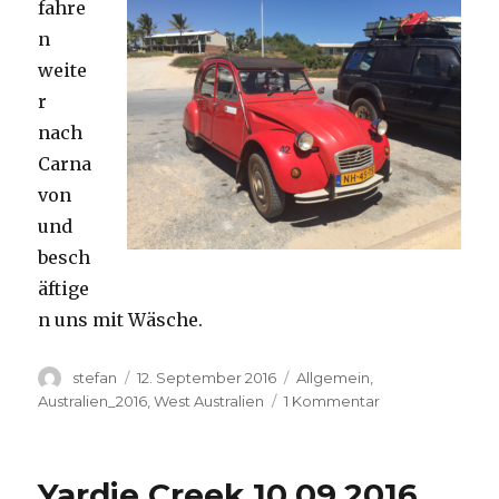
fahre
n
weite
r
nach
Carna
von
und
besch
äftige
n uns mit Wäsche.
Autor
Veröffentlicht
Kategorien
stefan
12. September 2016
Allgemein
,
am
zu
Australien_2016
,
West Australien
1 Kommentar
Carnavon
11.09.2016
Yardie Creek 10.09.2016