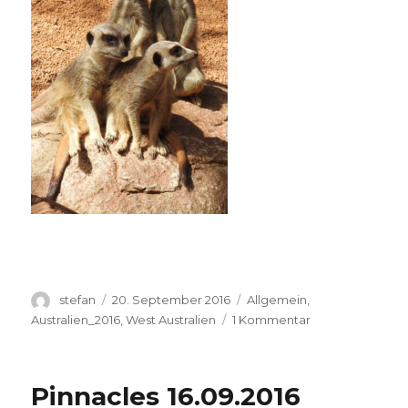
Autor
Veröffentlicht
Kategorien
stefan
20. September 2016
Allgemein
,
am
zu
Australien_2016
,
West Australien
1 Kommentar
Perth
Zoo
20.09.2016
Pinnacles 16.09.2016