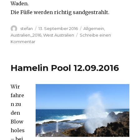
Waden.
Die Füße werden richtig sandgestrahlt.
Autor
Veröffentlicht
Kategorien
stefan
13. September 2016
Allgemein
,
am
Australien_2016
,
West Australien
Schreibe einen
zu
Kommentar
Cape
Range
13.09.2016
Hamelin Pool 12.09.2016
Wir
fahre
n zu
den
Blow
holes
– bei