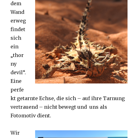
dem
Wand
erweg
findet
sich
ein
„thor
ny
devil“.
Eine
perfe
kt getarnte Echse, die sich – auf ihre Tarnung
vertrauend – nicht bewegt und uns als
Fotomotiv dient.
Wir