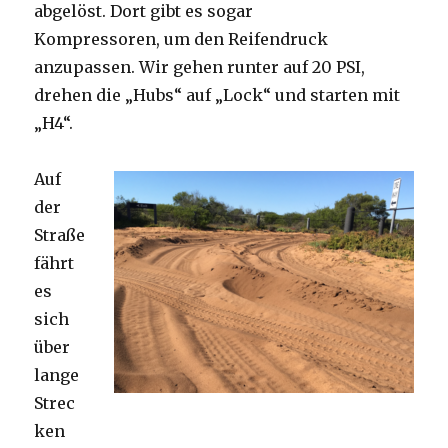
abgelöst. Dort gibt es sogar
Kompressoren, um den Reifendruck
anzupassen. Wir gehen runter auf 20 PSI,
drehen die „Hubs“ auf „Lock“ und starten mit
„H4“.
Auf
der
Straße
fährt
es
sich
über
lange
Strec
ken