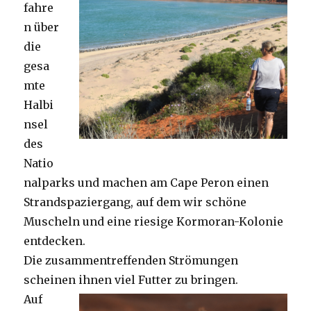
fahre
n über
die
gesa
mte
Halbi
nsel
des
Natio
nalparks und machen am Cape Peron einen
Strandspaziergang, auf dem wir schöne
Muscheln und eine riesige Kormoran-Kolonie
entdecken.
Die zusammentreffenden Strömungen
scheinen ihnen viel Futter zu bringen.
Auf