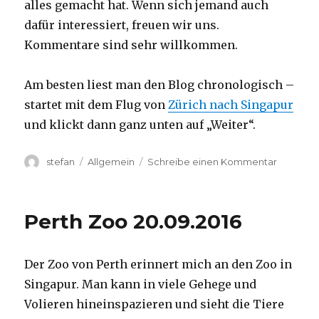
alles gemacht hat. Wenn sich jemand auch
dafür interessiert, freuen wir uns.
Kommentare sind sehr willkommen.
Am besten liest man den Blog chronologisch –
startet mit dem Flug von
Zürich nach Singapur
und klickt dann ganz unten auf „Weiter“.
Autor
Kategorien
zu
stefan
Allgemein
Schreibe einen Kommentar
Australie
2016
–
Perth Zoo 20.09.2016
von
Darwin
nach
Der Zoo von Perth erinnert mich an den Zoo in
Perth
Singapur. Man kann in viele Gehege und
Volieren hineinspazieren und sieht die Tiere