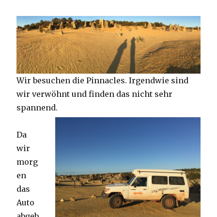
Wir besuchen die Pinnacles. Irgendwie sind
wir verwöhnt und finden das nicht sehr
spannend.
Da
wir
morg
en
das
Auto
abgeb