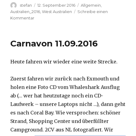
Autor
Veröffentlicht
Kategorien
stefan
12. September 2016
Allgemein
,
am
Australien_2016
,
West Australien
Schreibe einen
zu
Kommentar
Hamelin
Pool
12.09.2016
Carnavon 11.09.2016
Heute fahren wir wieder eine weite Strecke.
Zuerst fahren wir zurück nach Exmouth und
holen eine Foto CD vom Whaleshark Ausflug
ab (… wer hat heutzutage noch ein CD-
Laufwerk – unsere Laptops nicht …), dann geht
es nach Coral Bay. Wie versprochen: schöner
Strand, Shopping Center und überfüllter
Campground.
2CV aus NL fotografiert. Wir