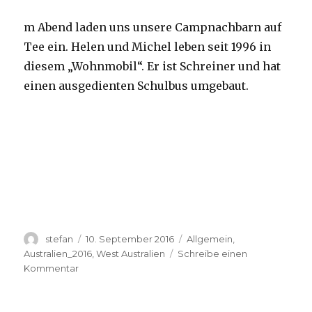
m Abend laden uns unsere Campnachbarn auf
Tee ein. Helen und Michel leben seit 1996 in
diesem „Wohnmobil“. Er ist Schreiner und hat
einen ausgedienten Schulbus umgebaut.
Autor
Veröffentlicht
Kategorien
stefan
10. September 2016
Allgemein
,
am
Australien_2016
,
West Australien
Schreibe einen
zu
Kommentar
Yardie
Creek
10.09.2016