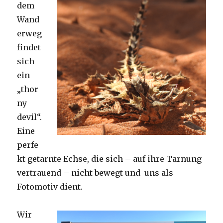
dem
Wand
erweg
findet
sich
ein
„thor
ny
devil“.
Eine
perfe
kt getarnte Echse, die sich – auf ihre Tarnung
vertrauend – nicht bewegt und uns als
Fotomotiv dient.
Wir