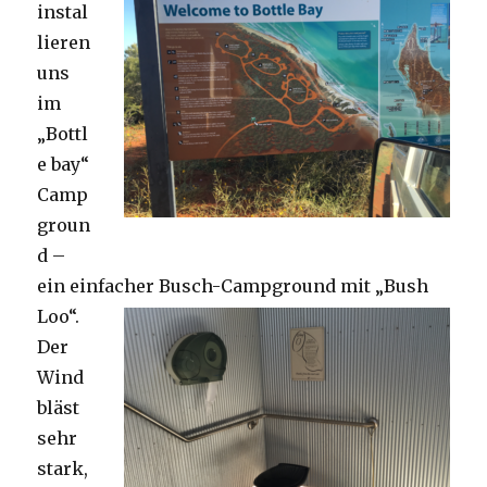
instal
lieren
uns
im
„Bottl
e bay“
Camp
groun
d –
ein einfacher Busch-Campground mit „Bush
Loo“.
Der
Wind
bläst
sehr
stark,