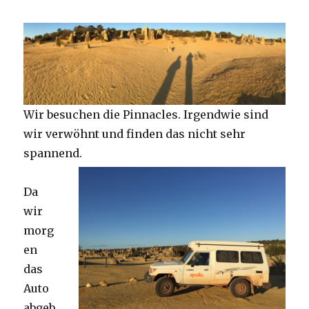
Wir besuchen die Pinnacles. Irgendwie sind
wir verwöhnt und finden das nicht sehr
spannend.
Da
wir
morg
en
das
Auto
abgeb