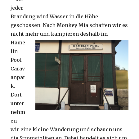
jeder
Brandung wird Wasser in die Höhe
geschossen. Nach Monkey Mia schaffen wir es
nicht mehr und kampieren deshalb im
Hame
lin
Pool
Carav
anpar
k.
Dort
unter
nehm
en
wir eine kleine Wanderung und schauen uns
die Stromatoliten an. Dabei handelt es sich um