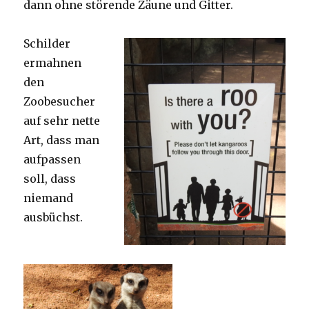
dann ohne störende Zäune und Gitter.
Schilder
ermahnen
den
Zoobesucher
auf sehr nette
Art, dass man
aufpassen
soll, dass
niemand
ausbüchst.