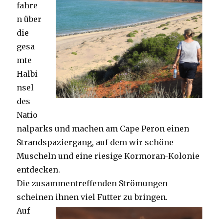
fahre
n über
die
gesa
mte
Halbi
nsel
des
Natio
nalparks und machen am Cape Peron einen
Strandspaziergang, auf dem wir schöne
Muscheln und eine riesige Kormoran-Kolonie
entdecken.
Die zusammentreffenden Strömungen
scheinen ihnen viel Futter zu bringen.
Auf