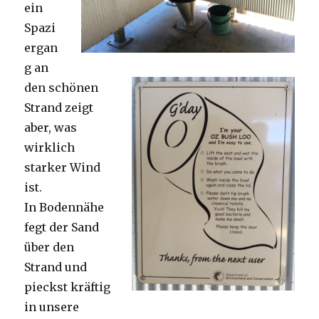
ein
Spazi
ergan
g an
den schönen
Strand zeigt
aber, was
wirklich
starker Wind
ist.
In Bodennähe
fegt der Sand
über den
Strand und
pieckst kräftig
in unsere