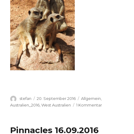
Autor
Veröffentlicht
Kategorien
stefan
20. September 2016
Allgemein
,
am
zu
Australien_2016
,
West Australien
1 Kommentar
Perth
Zoo
20.09.2016
Pinnacles 16.09.2016