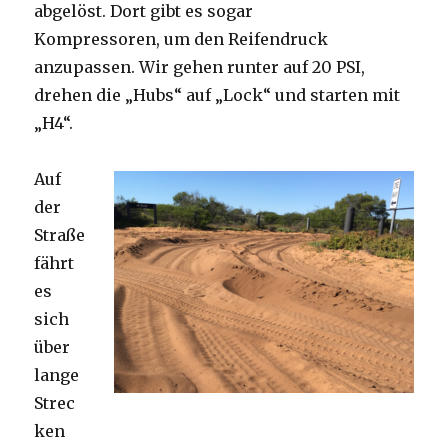
abgelöst. Dort gibt es sogar
Kompressoren, um den Reifendruck
anzupassen. Wir gehen runter auf 20 PSI,
drehen die „Hubs“ auf „Lock“ und starten mit
„H4“.
Auf
der
Straße
fährt
es
sich
über
lange
Strec
ken