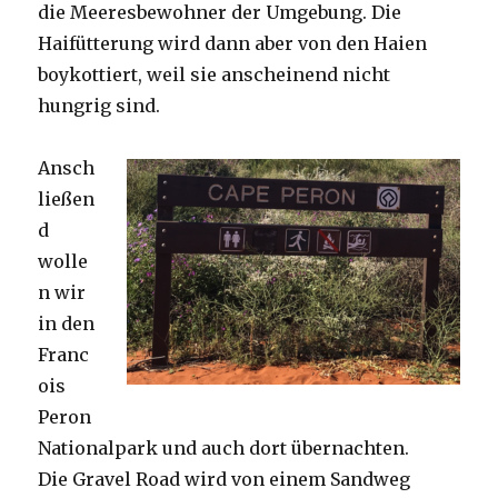
die Meeresbewohner der Umgebung. Die
Haifütterung wird dann aber von den Haien
boykottiert, weil sie anscheinend nicht
hungrig sind.
Ansch
ließen
d
wolle
n wir
in den
Franc
ois
Peron
Nationalpark und auch dort übernachten.
Die Gravel Road wird von einem Sandweg