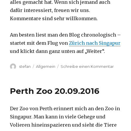
alles gemacht hat. Wenn sich jemand auch
dafür interessiert, freuen wir uns.
Kommentare sind sehr willkommen.
Am besten liest man den Blog chronologisch –
startet mit dem Flug von
Zürich nach Singapur
und klickt dann ganz unten auf „Weiter“.
Autor
Kategorien
zu
stefan
Allgemein
Schreibe einen Kommentar
Australie
2016
–
Perth Zoo 20.09.2016
von
Darwin
nach
Der Zoo von Perth erinnert mich an den Zoo in
Perth
Singapur. Man kann in viele Gehege und
Volieren hineinspazieren und sieht die Tiere