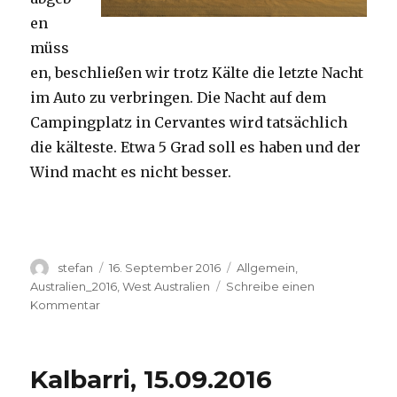
en
müss
en, beschließen wir trotz Kälte die letzte Nacht
im Auto zu verbringen. Die Nacht auf dem
Campingplatz in Cervantes wird tatsächlich
die kälteste. Etwa 5 Grad soll es haben und der
Wind macht es nicht besser.
Autor
Veröffentlicht
Kategorien
stefan
16. September 2016
Allgemein
,
am
Australien_2016
,
West Australien
Schreibe einen
zu
Kommentar
Pinnacles
16.09.2016
Kalbarri, 15.09.2016