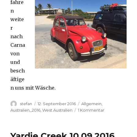
fahre
n
weite
r
nach
Carna
von
und
besch
äftige
n uns mit Wäsche.
Autor
Veröffentlicht
Kategorien
stefan
12. September 2016
Allgemein
,
am
zu
Australien_2016
,
West Australien
1 Kommentar
Carnavon
11.09.2016
Yardie Creek 10.09.2016