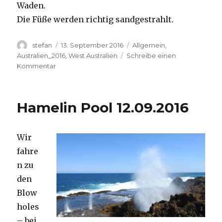
Waden.
Die Füße werden richtig sandgestrahlt.
Autor
Veröffentlicht
Kategorien
stefan
13. September 2016
Allgemein
,
am
Australien_2016
,
West Australien
Schreibe einen
zu
Kommentar
Cape
Range
13.09.2016
Hamelin Pool 12.09.2016
Wir
fahre
n zu
den
Blow
holes
– bei