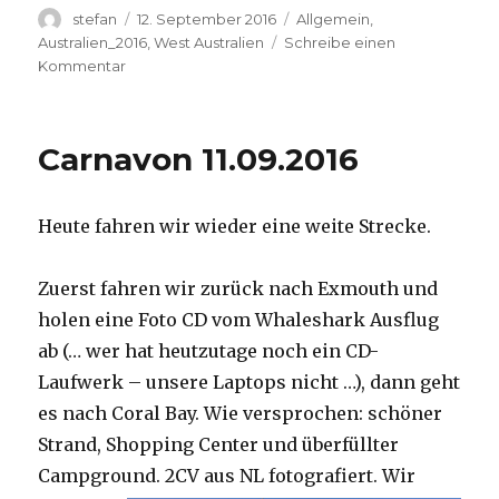
Autor
Veröffentlicht
Kategorien
stefan
12. September 2016
Allgemein
,
am
Australien_2016
,
West Australien
Schreibe einen
zu
Kommentar
Hamelin
Pool
12.09.2016
Carnavon 11.09.2016
Heute fahren wir wieder eine weite Strecke.
Zuerst fahren wir zurück nach Exmouth und
holen eine Foto CD vom Whaleshark Ausflug
ab (… wer hat heutzutage noch ein CD-
Laufwerk – unsere Laptops nicht …), dann geht
es nach Coral Bay. Wie versprochen: schöner
Strand, Shopping Center und überfüllter
Campground.
2CV aus NL fotografiert. Wir