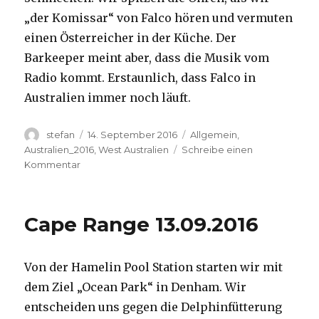
„der Komissar“ von Falco hören und vermuten
einen Österreicher in der Küche. Der
Barkeeper meint aber, dass die Musik vom
Radio kommt. Erstaunlich, dass Falco in
Australien immer noch läuft.
Autor
Veröffentlicht
Kategorien
stefan
14. September 2016
Allgemein
,
am
Australien_2016
,
West Australien
Schreibe einen
zu
Kommentar
Kalbarri
14.09.2016
Cape Range 13.09.2016
Von der Hamelin Pool Station starten wir mit
dem Ziel „Ocean Park“ in Denham. Wir
entscheiden uns gegen die Delphinfütterung