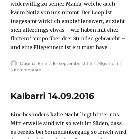
widerwillig zu seiner Mama, welche auch
kaum Notiz von uns nimmt. Der Loop ist
insgesamt wirklich empfehlenswert, er zieht
sich allerdings etwas – wir haben mit eher
flottem Tempo über drei Stunden gebraucht –
und eine Fliegennetz ist ein must have.
Autor
Veröffentlicht
Kategorien
Dagmar Erne
16. September 2016
Allgemein
am
zu
3 Kommentare
Kalbarri,
15.09.2016
Kalbarri 14.09.2016
Eine besonders kalte Nacht liegt hinter uns.
Mittlerweile sind wir so weit im Süden, dass
es bereits bei Sonnenuntergang so frisch wird,