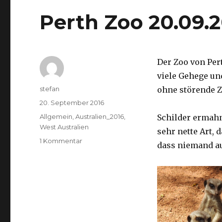
Perth Zoo 20.09.
Der Zoo von Per
viele Gehege un
Autor
stefan
ohne störende Z
Veröffentlicht
20. September 2016
am
Kategorien
Allgemein
,
Australien_2016
,
Schilder ermah
West Australien
sehr nette Art, 
zu
1 Kommentar
dass niemand a
Perth
Zoo
20.09.2016