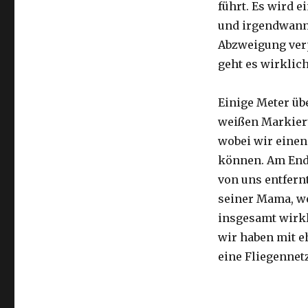
führt. Es wird e
und irgendwann 
Abzweigung ver
geht es wirklic
Einige Meter üb
weißen Markier
wobei wir eine
können. Am Ende
von uns entfernt
seiner Mama, we
insgesamt wirkl
wir haben mit e
eine Fliegennetz