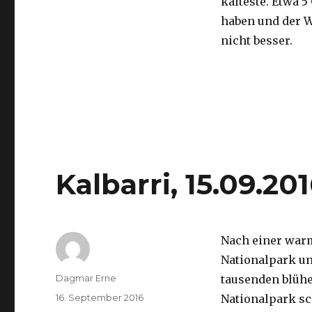
kälteste. Etwa 5
haben und der 
nicht besser.
Kalbarri, 15.09.20
Nach einer war
Nationalpark un
Autor
Dagmar Erne
tausenden blüh
Veröffentlicht
16. September 2016
Nationalpark sc
am