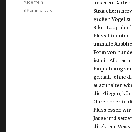
Kategorien
Allgemein
unseren Garten 
zu
3 Kommentare
Sträuchern herv
Kalbarri,
großen Vögel zu
15.09.2016
8 km Loop, der 
Fluss hinunter f
umhafte Ausblic
Form von hunder
ist ein Albtraum
Empfehlung von 
gekauft, ohne di
auszuhalten wä
die Fliegen, kön
Ohren oder in d
Fluss essen wir
Jause und setze
direkt am Wasse