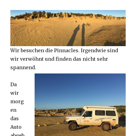
Wir besuchen die Pinnacles. Irgendwie sind
wir verwöhnt und finden das nicht sehr
spannend.
Da
wir
morg
en
das
Auto
abgeb