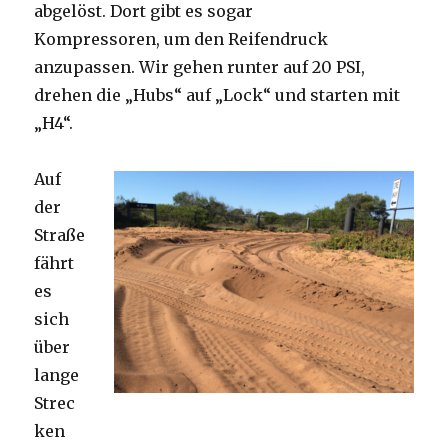
abgelöst. Dort gibt es sogar
Kompressoren, um den Reifendruck
anzupassen. Wir gehen runter auf 20 PSI,
drehen die „Hubs“ auf „Lock“ und starten mit
„H4“.
Auf
der
Straße
fährt
es
sich
über
lange
Strec
ken