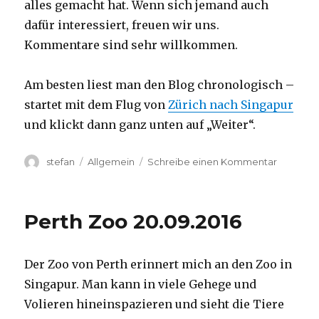
alles gemacht hat. Wenn sich jemand auch
dafür interessiert, freuen wir uns.
Kommentare sind sehr willkommen.
Am besten liest man den Blog chronologisch –
startet mit dem Flug von
Zürich nach Singapur
und klickt dann ganz unten auf „Weiter“.
Autor
Kategorien
zu
stefan
Allgemein
Schreibe einen Kommentar
Australie
2016
–
Perth Zoo 20.09.2016
von
Darwin
nach
Der Zoo von Perth erinnert mich an den Zoo in
Perth
Singapur. Man kann in viele Gehege und
Volieren hineinspazieren und sieht die Tiere