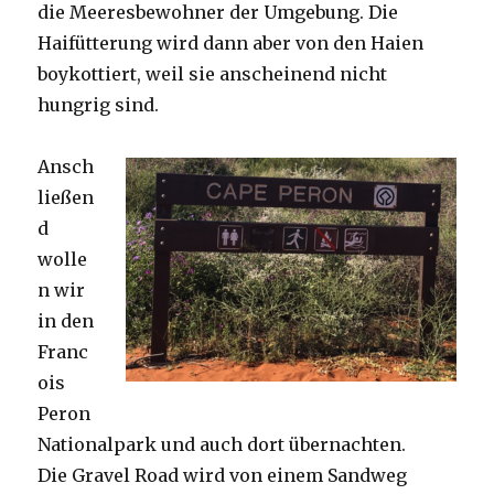
die Meeresbewohner der Umgebung. Die
Haifütterung wird dann aber von den Haien
boykottiert, weil sie anscheinend nicht
hungrig sind.
Ansch
ließen
d
wolle
n wir
in den
Franc
ois
Peron
Nationalpark und auch dort übernachten.
Die Gravel Road wird von einem Sandweg