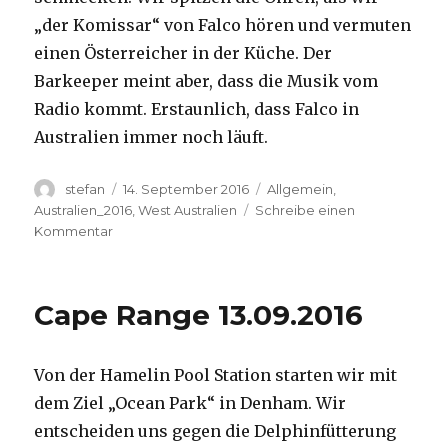
„der Komissar“ von Falco hören und vermuten
einen Österreicher in der Küche. Der
Barkeeper meint aber, dass die Musik vom
Radio kommt. Erstaunlich, dass Falco in
Australien immer noch läuft.
Autor
Veröffentlicht
Kategorien
stefan
14. September 2016
Allgemein
,
am
Australien_2016
,
West Australien
Schreibe einen
zu
Kommentar
Kalbarri
14.09.2016
Cape Range 13.09.2016
Von der Hamelin Pool Station starten wir mit
dem Ziel „Ocean Park“ in Denham. Wir
entscheiden uns gegen die Delphinfütterung