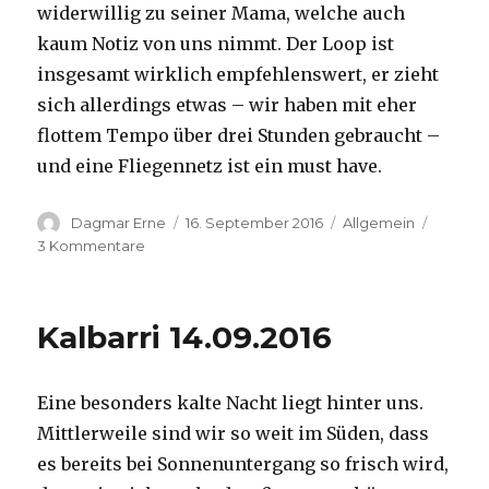
widerwillig zu seiner Mama, welche auch
kaum Notiz von uns nimmt. Der Loop ist
insgesamt wirklich empfehlenswert, er zieht
sich allerdings etwas – wir haben mit eher
flottem Tempo über drei Stunden gebraucht –
und eine Fliegennetz ist ein must have.
Autor
Veröffentlicht
Kategorien
Dagmar Erne
16. September 2016
Allgemein
am
zu
3 Kommentare
Kalbarri,
15.09.2016
Kalbarri 14.09.2016
Eine besonders kalte Nacht liegt hinter uns.
Mittlerweile sind wir so weit im Süden, dass
es bereits bei Sonnenuntergang so frisch wird,