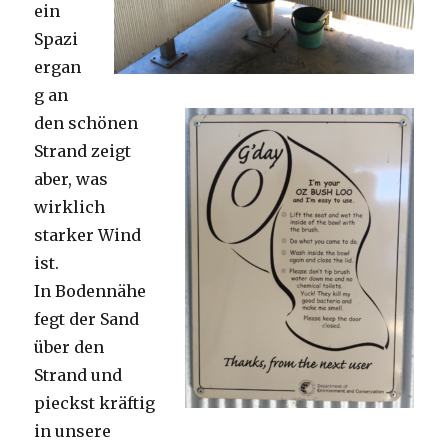
ein
Spazi
ergan
g an
den schönen
Strand zeigt
aber, was
wirklich
starker Wind
ist.
In Bodennähe
fegt der Sand
über den
Strand und
pieckst kräftig
in unsere