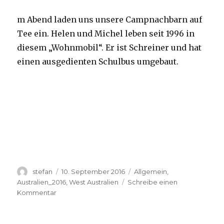
m Abend laden uns unsere Campnachbarn auf
Tee ein. Helen und Michel leben seit 1996 in
diesem „Wohnmobil“. Er ist Schreiner und hat
einen ausgedienten Schulbus umgebaut.
Autor
Veröffentlicht
Kategorien
stefan
10. September 2016
Allgemein
,
am
Australien_2016
,
West Australien
Schreibe einen
zu
Kommentar
Yardie
Creek
10.09.2016