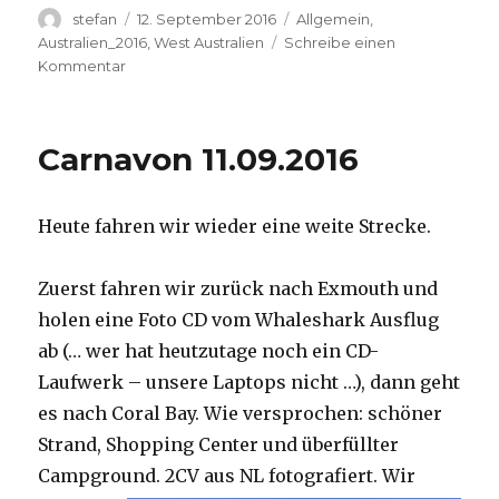
Autor
Veröffentlicht
Kategorien
stefan
12. September 2016
Allgemein
,
am
Australien_2016
,
West Australien
Schreibe einen
zu
Kommentar
Hamelin
Pool
12.09.2016
Carnavon 11.09.2016
Heute fahren wir wieder eine weite Strecke.
Zuerst fahren wir zurück nach Exmouth und
holen eine Foto CD vom Whaleshark Ausflug
ab (… wer hat heutzutage noch ein CD-
Laufwerk – unsere Laptops nicht …), dann geht
es nach Coral Bay. Wie versprochen: schöner
Strand, Shopping Center und überfüllter
Campground.
2CV aus NL fotografiert. Wir