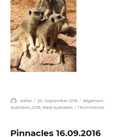
Autor
Veröffentlicht
Kategorien
stefan
20. September 2016
Allgemein
,
am
zu
Australien_2016
,
West Australien
1 Kommentar
Perth
Zoo
20.09.2016
Pinnacles 16.09.2016