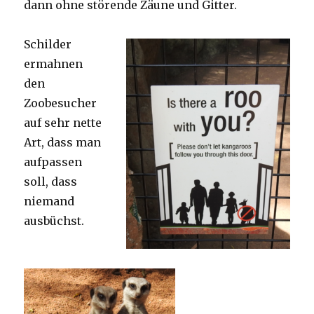
dann ohne störende Zäune und Gitter.
Schilder
ermahnen
den
Zoobesucher
auf sehr nette
Art, dass man
aufpassen
soll, dass
niemand
ausbüchst.