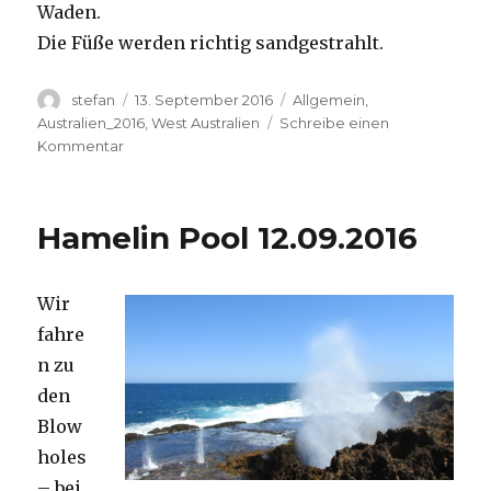
Waden.
Die Füße werden richtig sandgestrahlt.
Autor
Veröffentlicht
Kategorien
stefan
13. September 2016
Allgemein
,
am
Australien_2016
,
West Australien
Schreibe einen
zu
Kommentar
Cape
Range
13.09.2016
Hamelin Pool 12.09.2016
Wir
fahre
n zu
den
Blow
holes
– bei