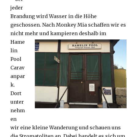
jeder
Brandung wird Wasser in die Höhe
geschossen. Nach Monkey Mia schaffen wir es
nicht mehr und kampieren deshalb im
Hame
lin
Pool
Carav
anpar
k.
Dort
unter
nehm
en
wir eine kleine Wanderung und schauen uns
die Stromatoliten an. Dabei handelt es sich um