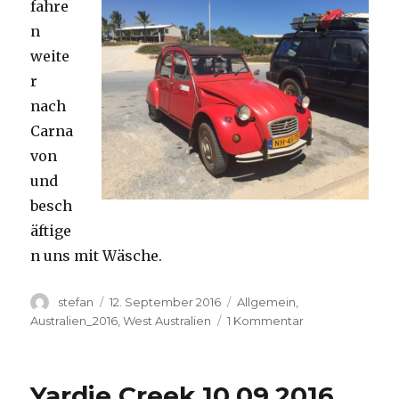
fahre
n
weite
r
nach
Carna
von
und
besch
äftige
n uns mit Wäsche.
Autor
Veröffentlicht
Kategorien
stefan
12. September 2016
Allgemein
,
am
zu
Australien_2016
,
West Australien
1 Kommentar
Carnavon
11.09.2016
Yardie Creek 10.09.2016