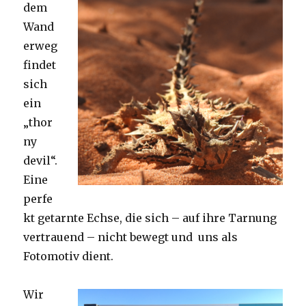
dem
Wand
erweg
findet
sich
ein
„thor
ny
devil“.
Eine
perfe
kt getarnte Echse, die sich – auf ihre Tarnung
vertrauend – nicht bewegt und uns als
Fotomotiv dient.
Wir