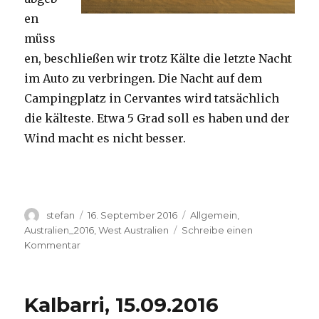
en
müss
en, beschließen wir trotz Kälte die letzte Nacht
im Auto zu verbringen. Die Nacht auf dem
Campingplatz in Cervantes wird tatsächlich
die kälteste. Etwa 5 Grad soll es haben und der
Wind macht es nicht besser.
Autor
Veröffentlicht
Kategorien
stefan
16. September 2016
Allgemein
,
am
Australien_2016
,
West Australien
Schreibe einen
zu
Kommentar
Pinnacles
16.09.2016
Kalbarri, 15.09.2016