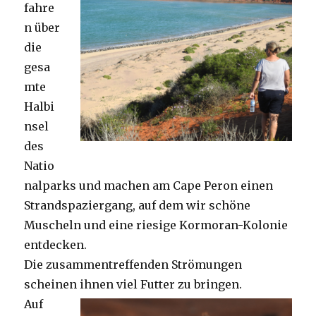
fahre
n über
die
gesa
mte
Halbi
nsel
des
Natio
nalparks und machen am Cape Peron einen
Strandspaziergang, auf dem wir schöne
Muscheln und eine riesige Kormoran-Kolonie
entdecken.
Die zusammentreffenden Strömungen
scheinen ihnen viel Futter zu bringen.
Auf