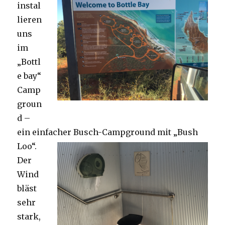
instal
lieren
uns
im
„Bottl
e bay“
Camp
groun
d –
ein einfacher Busch-Campground mit „Bush
Loo“.
Der
Wind
bläst
sehr
stark,