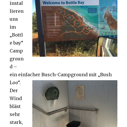
instal
lieren
uns
im
„Bottl
e bay“
Camp
groun
d –
ein einfacher Busch-Campground mit „Bush
Loo“.
Der
Wind
bläst
sehr
stark,