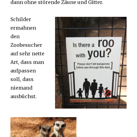
dann ohne störende Zäune und Gitter.
Schilder
ermahnen
den
Zoobesucher
auf sehr nette
Art, dass man
aufpassen
soll, dass
niemand
ausbüchst.