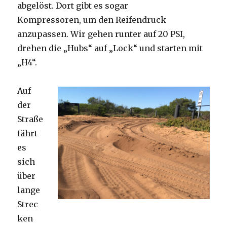
abgelöst. Dort gibt es sogar
Kompressoren, um den Reifendruck
anzupassen. Wir gehen runter auf 20 PSI,
drehen die „Hubs“ auf „Lock“ und starten mit
„H4“.
Auf
der
Straße
fährt
es
sich
über
lange
Strec
ken