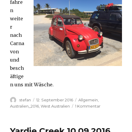
fahre
n
weite
r
nach
Carna
von
und
besch
äftige
n uns mit Wäsche.
Autor
Veröffentlicht
Kategorien
stefan
12. September 2016
Allgemein
,
am
zu
Australien_2016
,
West Australien
1 Kommentar
Carnavon
11.09.2016
Yardie Creek 10.09.2016