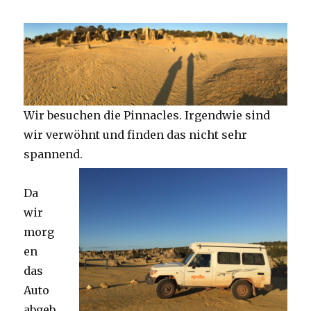
Wir besuchen die Pinnacles. Irgendwie sind
wir verwöhnt und finden das nicht sehr
spannend.
Da
wir
morg
en
das
Auto
abgeb