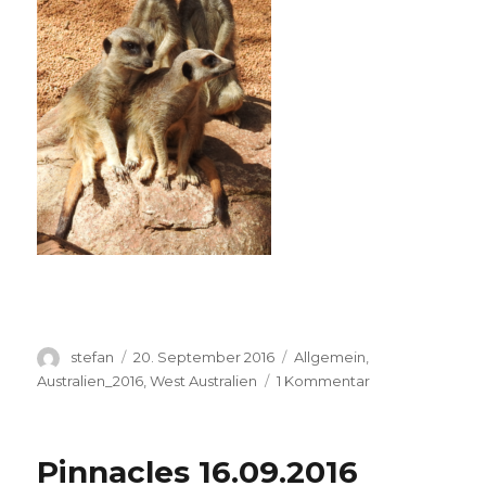
Autor
Veröffentlicht
Kategorien
stefan
20. September 2016
Allgemein
,
am
zu
Australien_2016
,
West Australien
1 Kommentar
Perth
Zoo
20.09.2016
Pinnacles 16.09.2016