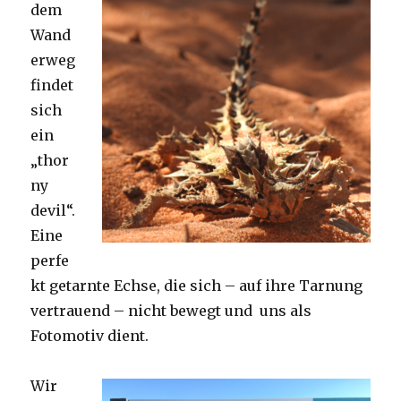
dem
Wand
erweg
findet
sich
ein
„thor
ny
devil“.
Eine
perfe
kt getarnte Echse, die sich – auf ihre Tarnung
vertrauend – nicht bewegt und uns als
Fotomotiv dient.
Wir