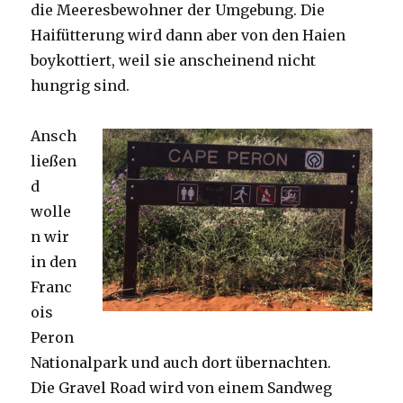
die Meeresbewohner der Umgebung. Die
Haifütterung wird dann aber von den Haien
boykottiert, weil sie anscheinend nicht
hungrig sind.
Ansch
ließen
d
wolle
n wir
in den
Franc
ois
Peron
Nationalpark und auch dort übernachten.
Die Gravel Road wird von einem Sandweg