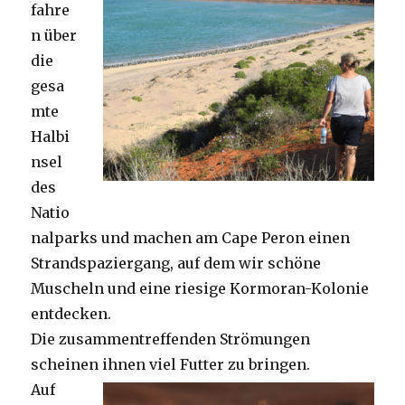
fahre
n über
die
gesa
mte
Halbi
nsel
des
Natio
nalparks und machen am Cape Peron einen
Strandspaziergang, auf dem wir schöne
Muscheln und eine riesige Kormoran-Kolonie
entdecken.
Die zusammentreffenden Strömungen
scheinen ihnen viel Futter zu bringen.
Auf