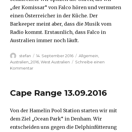
„der Komissar“ von Falco hören und vermuten
einen Österreicher in der Küche. Der
Barkeeper meint aber, dass die Musik vom
Radio kommt. Erstaunlich, dass Falco in
Australien immer noch läuft.
Autor
Veröffentlicht
Kategorien
stefan
14. September 2016
Allgemein
,
am
Australien_2016
,
West Australien
Schreibe einen
zu
Kommentar
Kalbarri
14.09.2016
Cape Range 13.09.2016
Von der Hamelin Pool Station starten wir mit
dem Ziel „Ocean Park“ in Denham. Wir
entscheiden uns gegen die Delphinfütterung