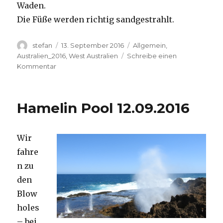
Waden.
Die Füße werden richtig sandgestrahlt.
Autor
Veröffentlicht
Kategorien
stefan
13. September 2016
Allgemein
,
am
Australien_2016
,
West Australien
Schreibe einen
zu
Kommentar
Cape
Range
13.09.2016
Hamelin Pool 12.09.2016
Wir
fahre
n zu
den
Blow
holes
– bei