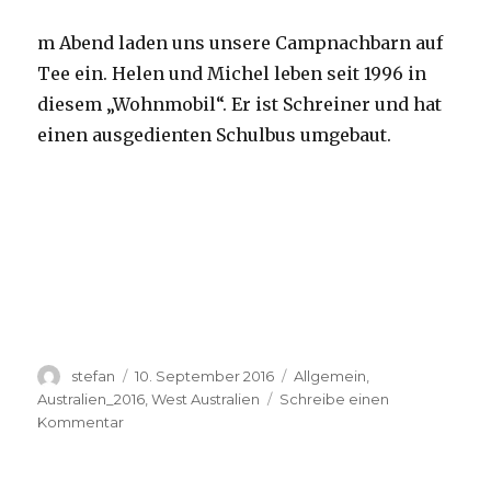
m Abend laden uns unsere Campnachbarn auf
Tee ein. Helen und Michel leben seit 1996 in
diesem „Wohnmobil“. Er ist Schreiner und hat
einen ausgedienten Schulbus umgebaut.
Autor
Veröffentlicht
Kategorien
stefan
10. September 2016
Allgemein
,
am
Australien_2016
,
West Australien
Schreibe einen
zu
Kommentar
Yardie
Creek
10.09.2016