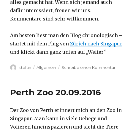
alles gemacht hat. Wenn sich jemand auch
dafür interessiert, freuen wir uns.
Kommentare sind sehr willkommen.
Am besten liest man den Blog chronologisch –
startet mit dem Flug von
Zürich nach Singapur
und klickt dann ganz unten auf „Weiter“.
Autor
Kategorien
zu
stefan
Allgemein
Schreibe einen Kommentar
Australie
2016
–
Perth Zoo 20.09.2016
von
Darwin
nach
Der Zoo von Perth erinnert mich an den Zoo in
Perth
Singapur. Man kann in viele Gehege und
Volieren hineinspazieren und sieht die Tiere