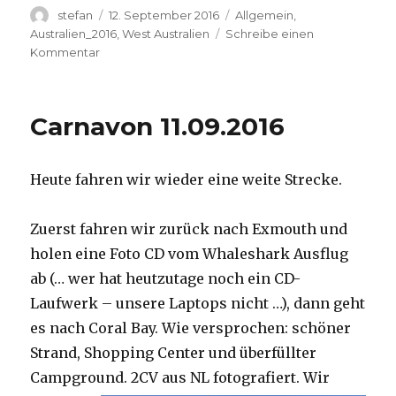
Autor
Veröffentlicht
Kategorien
stefan
12. September 2016
Allgemein
,
am
Australien_2016
,
West Australien
Schreibe einen
zu
Kommentar
Hamelin
Pool
12.09.2016
Carnavon 11.09.2016
Heute fahren wir wieder eine weite Strecke.
Zuerst fahren wir zurück nach Exmouth und
holen eine Foto CD vom Whaleshark Ausflug
ab (… wer hat heutzutage noch ein CD-
Laufwerk – unsere Laptops nicht …), dann geht
es nach Coral Bay. Wie versprochen: schöner
Strand, Shopping Center und überfüllter
Campground.
2CV aus NL fotografiert. Wir