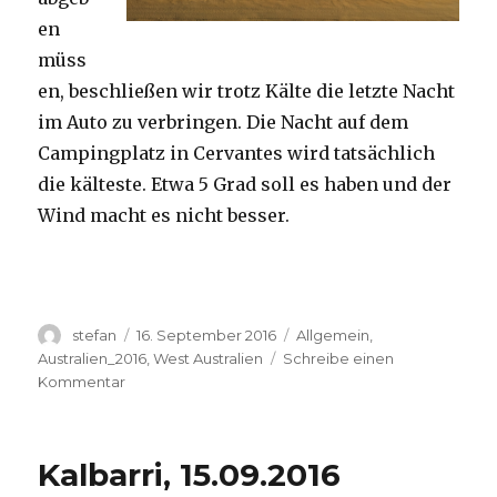
en
müss
en, beschließen wir trotz Kälte die letzte Nacht
im Auto zu verbringen. Die Nacht auf dem
Campingplatz in Cervantes wird tatsächlich
die kälteste. Etwa 5 Grad soll es haben und der
Wind macht es nicht besser.
Autor
Veröffentlicht
Kategorien
stefan
16. September 2016
Allgemein
,
am
Australien_2016
,
West Australien
Schreibe einen
zu
Kommentar
Pinnacles
16.09.2016
Kalbarri, 15.09.2016