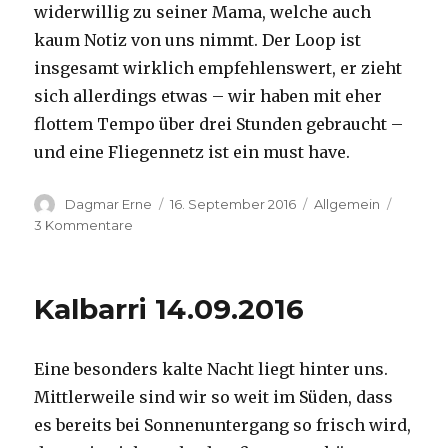
widerwillig zu seiner Mama, welche auch
kaum Notiz von uns nimmt. Der Loop ist
insgesamt wirklich empfehlenswert, er zieht
sich allerdings etwas – wir haben mit eher
flottem Tempo über drei Stunden gebraucht –
und eine Fliegennetz ist ein must have.
Autor
Veröffentlicht
Kategorien
Dagmar Erne
16. September 2016
Allgemein
am
zu
3 Kommentare
Kalbarri,
15.09.2016
Kalbarri 14.09.2016
Eine besonders kalte Nacht liegt hinter uns.
Mittlerweile sind wir so weit im Süden, dass
es bereits bei Sonnenuntergang so frisch wird,