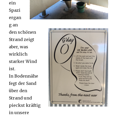
ein
Spazi
ergan
g an
den schönen
Strand zeigt
aber, was
wirklich
starker Wind
ist.
In Bodennähe
fegt der Sand
über den
Strand und
pieckst kräftig
in unsere