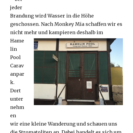
jeder
Brandung wird Wasser in die Höhe
geschossen. Nach Monkey Mia schaffen wir es
nicht mehr und kampieren deshalb im
Hame
lin
Pool
Carav
anpar
k.
Dort
unter
nehm
en
wir eine kleine Wanderung und schauen uns
die Stromatoliten an. Dabei handelt es sich um