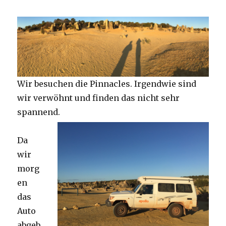
Wir besuchen die Pinnacles. Irgendwie sind
wir verwöhnt und finden das nicht sehr
spannend.
Da
wir
morg
en
das
Auto
abgeb