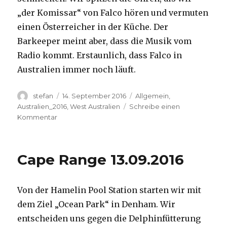
„der Komissar“ von Falco hören und vermuten
einen Österreicher in der Küche. Der
Barkeeper meint aber, dass die Musik vom
Radio kommt. Erstaunlich, dass Falco in
Australien immer noch läuft.
Autor
Veröffentlicht
Kategorien
stefan
14. September 2016
Allgemein
,
am
Australien_2016
,
West Australien
Schreibe einen
zu
Kommentar
Kalbarri
14.09.2016
Cape Range 13.09.2016
Von der Hamelin Pool Station starten wir mit
dem Ziel „Ocean Park“ in Denham. Wir
entscheiden uns gegen die Delphinfütterung