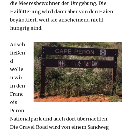
die Meeresbewohner der Umgebung. Die
Haifütterung wird dann aber von den Haien
boykottiert, weil sie anscheinend nicht
hungrig sind.
Ansch
ließen
d
wolle
n wir
in den
Franc
ois
Peron
Nationalpark und auch dort übernachten.
Die Gravel Road wird von einem Sandweg