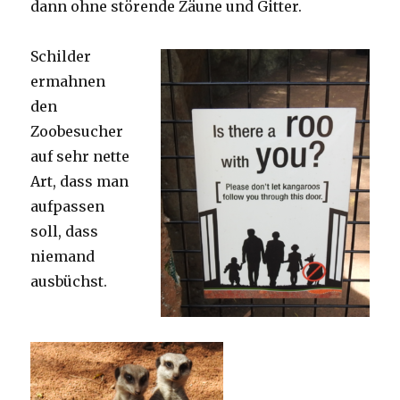
dann ohne störende Zäune und Gitter.
Schilder
ermahnen
den
Zoobesucher
auf sehr nette
Art, dass man
aufpassen
soll, dass
niemand
ausbüchst.