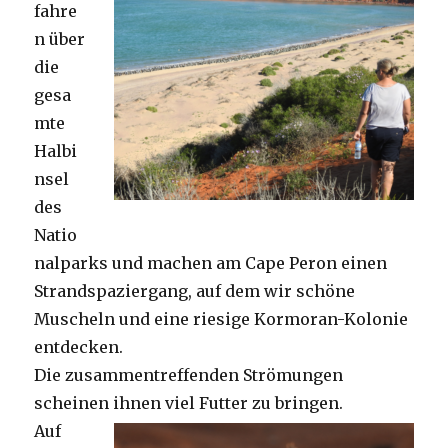
fahre
n über
die
gesa
mte
Halbi
nsel
des
Natio
nalparks und machen am Cape Peron einen
Strandspaziergang, auf dem wir schöne
Muscheln und eine riesige Kormoran-Kolonie
entdecken.
Die zusammentreffenden Strömungen
scheinen ihnen viel Futter zu bringen.
Auf