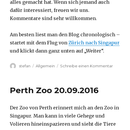
alles gemacht hat. Wenn sich jemand auch
dafür interessiert, freuen wir uns.
Kommentare sind sehr willkommen.
Am besten liest man den Blog chronologisch –
startet mit dem Flug von
Zürich nach Singapur
und klickt dann ganz unten auf „Weiter“.
Autor
Kategorien
zu
stefan
Allgemein
Schreibe einen Kommentar
Australie
2016
–
Perth Zoo 20.09.2016
von
Darwin
nach
Der Zoo von Perth erinnert mich an den Zoo in
Perth
Singapur. Man kann in viele Gehege und
Volieren hineinspazieren und sieht die Tiere