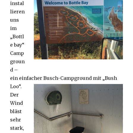
instal
lieren
uns
im
„Bottl
e bay“
Camp
groun
d –
ein einfacher Busch-Campground mit „Bush
Loo“.
Der
Wind
bläst
sehr
stark,