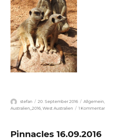
Autor
Veröffentlicht
Kategorien
stefan
20. September 2016
Allgemein
,
am
zu
Australien_2016
,
West Australien
1 Kommentar
Perth
Zoo
20.09.2016
Pinnacles 16.09.2016