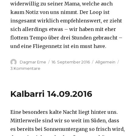
widerwillig zu seiner Mama, welche auch
kaum Notiz von uns nimmt. Der Loop ist
insgesamt wirklich empfehlenswert, er zieht
sich allerdings etwas – wir haben mit eher
flottem Tempo über drei Stunden gebraucht –
und eine Fliegennetz ist ein must have.
Autor
Veröffentlicht
Kategorien
Dagmar Erne
16. September 2016
Allgemein
am
zu
3 Kommentare
Kalbarri,
15.09.2016
Kalbarri 14.09.2016
Eine besonders kalte Nacht liegt hinter uns.
Mittlerweile sind wir so weit im Süden, dass
es bereits bei Sonnenuntergang so frisch wird,