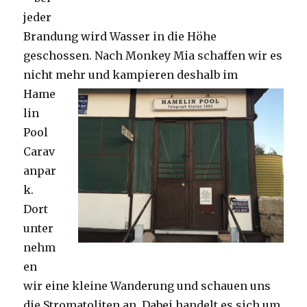
jeder
Brandung wird Wasser in die Höhe
geschossen. Nach Monkey Mia schaffen wir es
nicht mehr und kampieren deshalb im
Hame
lin
Pool
Carav
anpar
k.
Dort
unter
nehm
en
wir eine kleine Wanderung und schauen uns
die Stromatoliten an. Dabei handelt es sich um