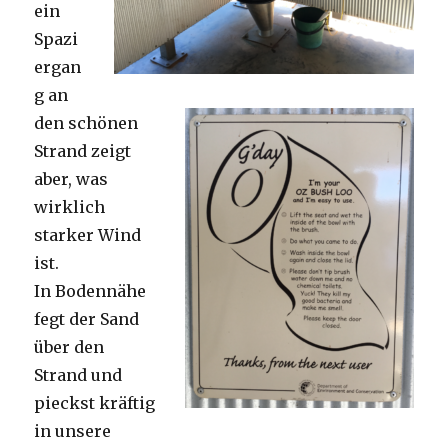
ein
Spazi
ergan
g an
den schönen
Strand zeigt
aber, was
wirklich
starker Wind
ist.
In Bodennähe
fegt der Sand
über den
Strand und
pieckst kräftig
in unsere