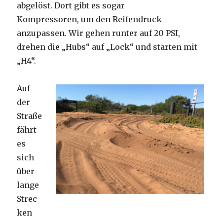
abgelöst. Dort gibt es sogar
Kompressoren, um den Reifendruck
anzupassen. Wir gehen runter auf 20 PSI,
drehen die „Hubs“ auf „Lock“ und starten mit
„H4“.
Auf
der
Straße
fährt
es
sich
über
lange
Strec
ken