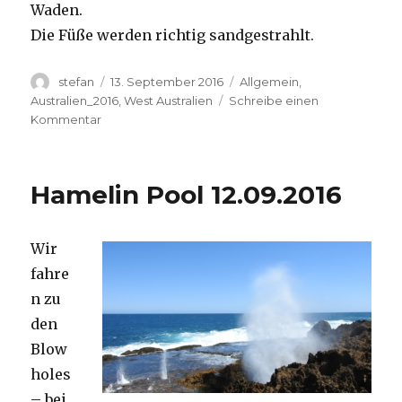
Waden.
Die Füße werden richtig sandgestrahlt.
Autor
Veröffentlicht
Kategorien
stefan
13. September 2016
Allgemein
,
am
Australien_2016
,
West Australien
Schreibe einen
zu
Kommentar
Cape
Range
13.09.2016
Hamelin Pool 12.09.2016
Wir
fahre
n zu
den
Blow
holes
– bei