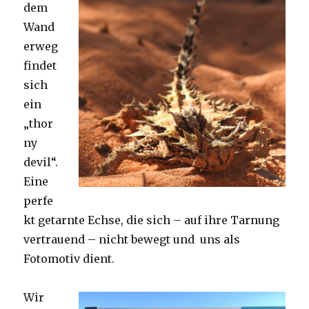
dem
Wand
erweg
findet
sich
ein
„thor
ny
devil“.
Eine
perfe
kt getarnte Echse, die sich – auf ihre Tarnung
vertrauend – nicht bewegt und uns als
Fotomotiv dient.
Wir