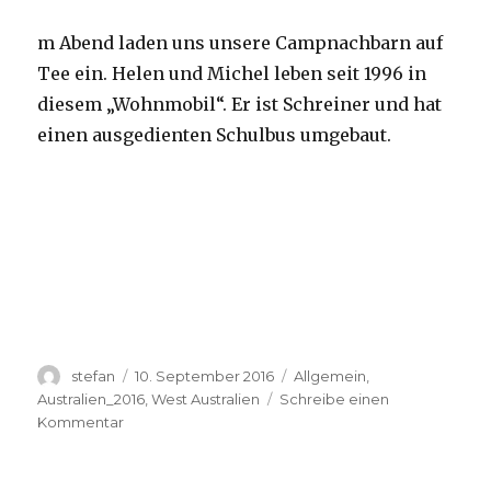
m Abend laden uns unsere Campnachbarn auf
Tee ein. Helen und Michel leben seit 1996 in
diesem „Wohnmobil“. Er ist Schreiner und hat
einen ausgedienten Schulbus umgebaut.
Autor
Veröffentlicht
Kategorien
stefan
10. September 2016
Allgemein
,
am
Australien_2016
,
West Australien
Schreibe einen
zu
Kommentar
Yardie
Creek
10.09.2016