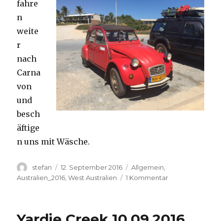
fahre
n
weite
r
nach
Carna
von
und
besch
äftige
n uns mit Wäsche.
Autor
Veröffentlicht
Kategorien
stefan
12. September 2016
Allgemein
,
am
zu
Australien_2016
,
West Australien
1 Kommentar
Carnavon
11.09.2016
Yardie Creek 10.09.2016