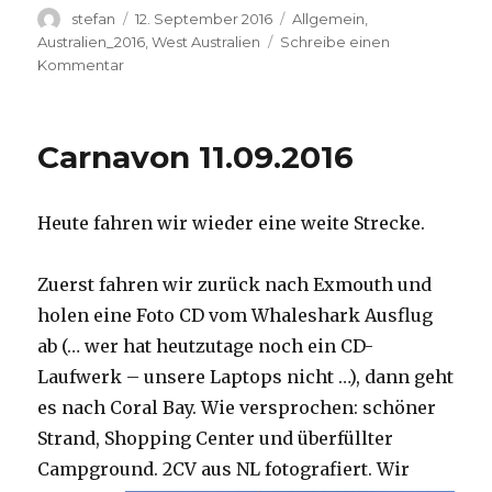
Autor
Veröffentlicht
Kategorien
stefan
12. September 2016
Allgemein
,
am
Australien_2016
,
West Australien
Schreibe einen
zu
Kommentar
Hamelin
Pool
12.09.2016
Carnavon 11.09.2016
Heute fahren wir wieder eine weite Strecke.
Zuerst fahren wir zurück nach Exmouth und
holen eine Foto CD vom Whaleshark Ausflug
ab (… wer hat heutzutage noch ein CD-
Laufwerk – unsere Laptops nicht …), dann geht
es nach Coral Bay. Wie versprochen: schöner
Strand, Shopping Center und überfüllter
Campground.
2CV aus NL fotografiert. Wir