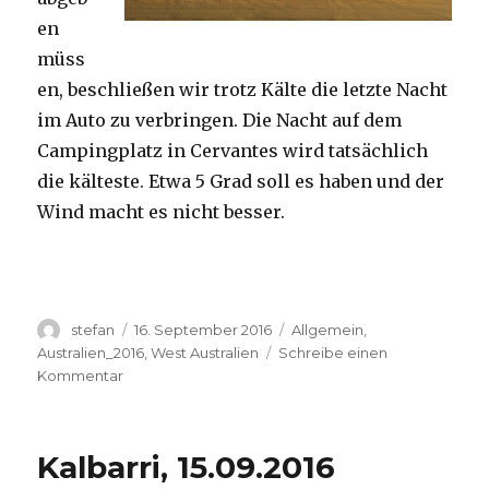
en
müss
en, beschließen wir trotz Kälte die letzte Nacht
im Auto zu verbringen. Die Nacht auf dem
Campingplatz in Cervantes wird tatsächlich
die kälteste. Etwa 5 Grad soll es haben und der
Wind macht es nicht besser.
Autor
Veröffentlicht
Kategorien
stefan
16. September 2016
Allgemein
,
am
Australien_2016
,
West Australien
Schreibe einen
zu
Kommentar
Pinnacles
16.09.2016
Kalbarri, 15.09.2016