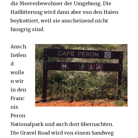
die Meeresbewohner der Umgebung. Die
Haifütterung wird dann aber von den Haien
boykottiert, weil sie anscheinend nicht
hungrig sind.
Ansch
ließen
d
wolle
n wir
in den
Franc
ois
Peron
Nationalpark und auch dort übernachten.
Die Gravel Road wird von einem Sandweg