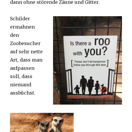
dann ohne störende Zäune und Gitter.
Schilder
ermahnen
den
Zoobesucher
auf sehr nette
Art, dass man
aufpassen
soll, dass
niemand
ausbüchst.