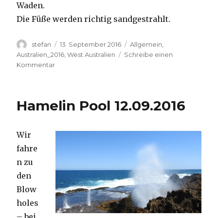
Waden.
Die Füße werden richtig sandgestrahlt.
Autor
Veröffentlicht
Kategorien
stefan
13. September 2016
Allgemein
,
am
Australien_2016
,
West Australien
Schreibe einen
zu
Kommentar
Cape
Range
13.09.2016
Hamelin Pool 12.09.2016
Wir
fahre
n zu
den
Blow
holes
– bei