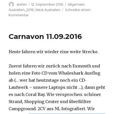
Autor
Veröffentlicht
Kategorien
stefan
12. September 2016
Allgemein
,
am
Australien_2016
,
West Australien
Schreibe einen
zu
Kommentar
Hamelin
Pool
12.09.2016
Carnavon 11.09.2016
Heute fahren wir wieder eine weite Strecke.
Zuerst fahren wir zurück nach Exmouth und
holen eine Foto CD vom Whaleshark Ausflug
ab (… wer hat heutzutage noch ein CD-
Laufwerk – unsere Laptops nicht …), dann geht
es nach Coral Bay. Wie versprochen: schöner
Strand, Shopping Center und überfüllter
Campground.
2CV aus NL fotografiert. Wir