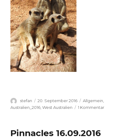
Autor
Veröffentlicht
Kategorien
stefan
20. September 2016
Allgemein
,
am
zu
Australien_2016
,
West Australien
1 Kommentar
Perth
Zoo
20.09.2016
Pinnacles 16.09.2016