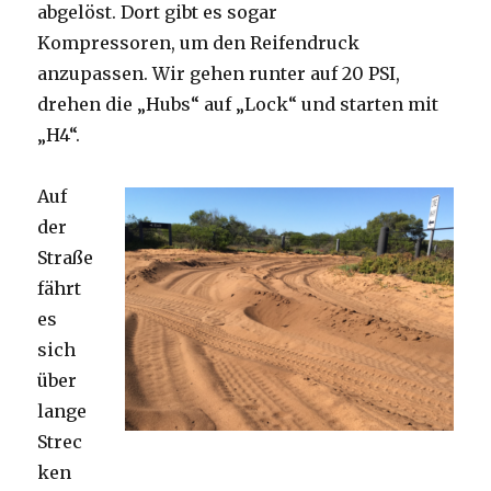
abgelöst. Dort gibt es sogar
Kompressoren, um den Reifendruck
anzupassen. Wir gehen runter auf 20 PSI,
drehen die „Hubs“ auf „Lock“ und starten mit
„H4“.
Auf
der
Straße
fährt
es
sich
über
lange
Strec
ken