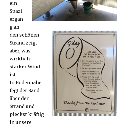
ein
Spazi
ergan
g an
den schönen
Strand zeigt
aber, was
wirklich
starker Wind
ist.
In Bodennähe
fegt der Sand
über den
Strand und
pieckst kräftig
in unsere