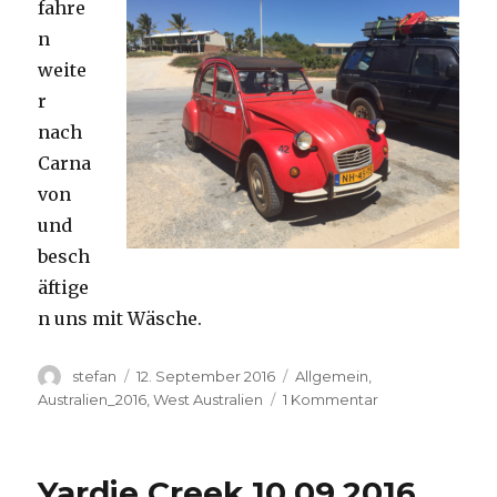
fahre
n
weite
r
nach
Carna
von
und
besch
äftige
n uns mit Wäsche.
Autor
Veröffentlicht
Kategorien
stefan
12. September 2016
Allgemein
,
am
zu
Australien_2016
,
West Australien
1 Kommentar
Carnavon
11.09.2016
Yardie Creek 10.09.2016