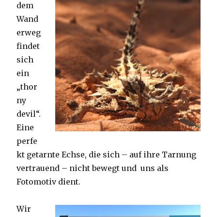
dem
Wand
erweg
findet
sich
ein
„thor
ny
devil“.
Eine
perfe
kt getarnte Echse, die sich – auf ihre Tarnung
vertrauend – nicht bewegt und uns als
Fotomotiv dient.
Wir