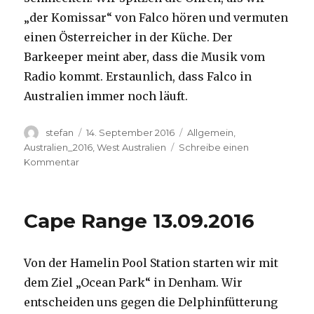
„der Komissar“ von Falco hören und vermuten
einen Österreicher in der Küche. Der
Barkeeper meint aber, dass die Musik vom
Radio kommt. Erstaunlich, dass Falco in
Australien immer noch läuft.
Autor
Veröffentlicht
Kategorien
stefan
14. September 2016
Allgemein
,
am
Australien_2016
,
West Australien
Schreibe einen
zu
Kommentar
Kalbarri
14.09.2016
Cape Range 13.09.2016
Von der Hamelin Pool Station starten wir mit
dem Ziel „Ocean Park“ in Denham. Wir
entscheiden uns gegen die Delphinfütterung