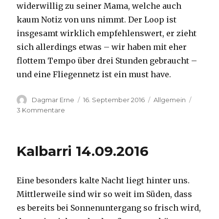
widerwillig zu seiner Mama, welche auch
kaum Notiz von uns nimmt. Der Loop ist
insgesamt wirklich empfehlenswert, er zieht
sich allerdings etwas – wir haben mit eher
flottem Tempo über drei Stunden gebraucht –
und eine Fliegennetz ist ein must have.
Autor
Veröffentlicht
Kategorien
Dagmar Erne
16. September 2016
Allgemein
am
zu
3 Kommentare
Kalbarri,
15.09.2016
Kalbarri 14.09.2016
Eine besonders kalte Nacht liegt hinter uns.
Mittlerweile sind wir so weit im Süden, dass
es bereits bei Sonnenuntergang so frisch wird,