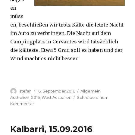
en
müss
en, beschließen wir trotz Kälte die letzte Nacht
im Auto zu verbringen. Die Nacht auf dem
Campingplatz in Cervantes wird tatsächlich
die kälteste. Etwa 5 Grad soll es haben und der
Wind macht es nicht besser.
Autor
Veröffentlicht
Kategorien
stefan
16. September 2016
Allgemein
,
am
Australien_2016
,
West Australien
Schreibe einen
zu
Kommentar
Pinnacles
16.09.2016
Kalbarri, 15.09.2016