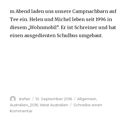
m Abend laden uns unsere Campnachbarn auf
Tee ein. Helen und Michel leben seit 1996 in
diesem „Wohnmobil“. Er ist Schreiner und hat
einen ausgedienten Schulbus umgebaut.
Autor
Veröffentlicht
Kategorien
stefan
10. September 2016
Allgemein
,
am
Australien_2016
,
West Australien
Schreibe einen
zu
Kommentar
Yardie
Creek
10.09.2016