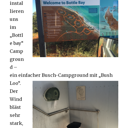
instal
lieren
uns
im
„Bottl
e bay“
Camp
groun
d –
ein einfacher Busch-Campground mit „Bush
Loo“.
Der
Wind
bläst
sehr
stark,