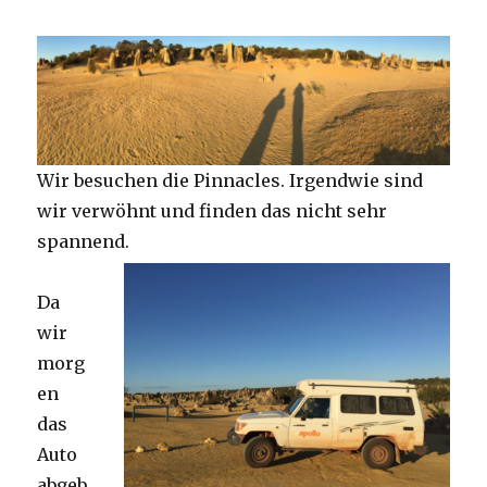
Wir besuchen die Pinnacles. Irgendwie sind
wir verwöhnt und finden das nicht sehr
spannend.
Da
wir
morg
en
das
Auto
abgeb