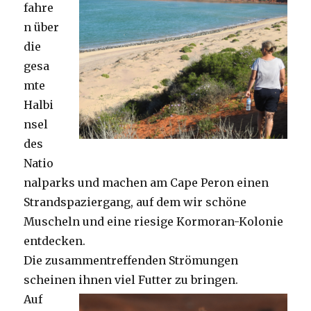
fahre
n über
die
gesa
mte
Halbi
nsel
des
Natio
nalparks und machen am Cape Peron einen
Strandspaziergang, auf dem wir schöne
Muscheln und eine riesige Kormoran-Kolonie
entdecken.
Die zusammentreffenden Strömungen
scheinen ihnen viel Futter zu bringen.
Auf