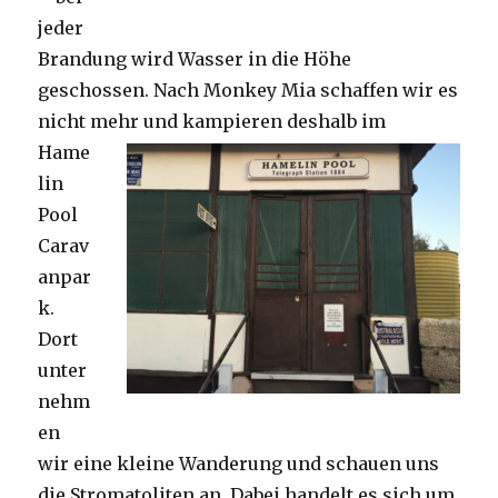
jeder
Brandung wird Wasser in die Höhe
geschossen. Nach Monkey Mia schaffen wir es
nicht mehr und kampieren deshalb im
Hame
lin
Pool
Carav
anpar
k.
Dort
unter
nehm
en
wir eine kleine Wanderung und schauen uns
die Stromatoliten an. Dabei handelt es sich um