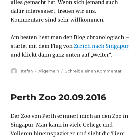
alles gemacht hat. Wenn sich jemand auch
dafür interessiert, freuen wir uns.
Kommentare sind sehr willkommen.
Am besten liest man den Blog chronologisch –
startet mit dem Flug von
Zürich nach Singapur
und klickt dann ganz unten auf „Weiter“.
Autor
Kategorien
zu
stefan
Allgemein
Schreibe einen Kommentar
Australie
2016
–
Perth Zoo 20.09.2016
von
Darwin
nach
Der Zoo von Perth erinnert mich an den Zoo in
Perth
Singapur. Man kann in viele Gehege und
Volieren hineinspazieren und sieht die Tiere