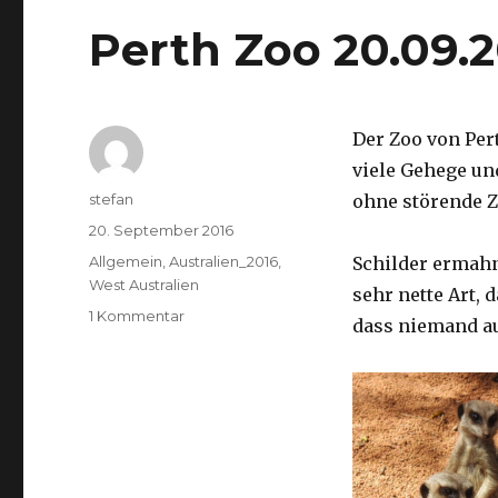
Perth Zoo 20.09.
Der Zoo von Per
viele Gehege un
Autor
stefan
ohne störende Z
Veröffentlicht
20. September 2016
am
Kategorien
Allgemein
,
Australien_2016
,
Schilder ermah
West Australien
sehr nette Art, 
zu
1 Kommentar
dass niemand a
Perth
Zoo
20.09.2016