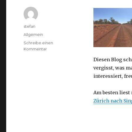
Autor
stefan
Kategorien
Allgemein
Schreibe einen
zu
Kommentar
Australien
Diesen Blog sch
2016
–
vergisst, was m
von
interessiert, f
Darwin
nach
Perth
Am besten liest
Zürich nach Si