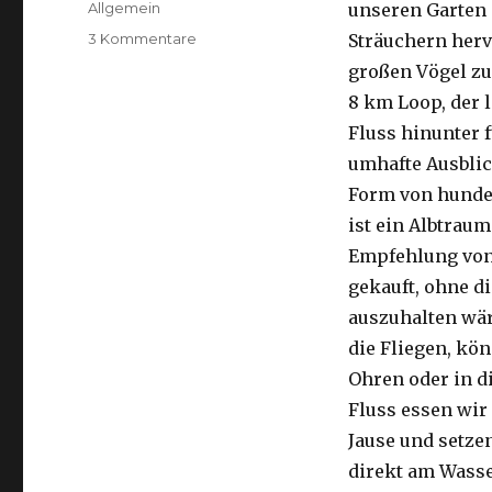
Kategorien
Allgemein
unseren Garten 
zu
3 Kommentare
Sträuchern herv
Kalbarri,
großen Vögel zu
15.09.2016
8 km Loop, der 
Fluss hinunter f
umhafte Ausblic
Form von hunder
ist ein Albtraum
Empfehlung von 
gekauft, ohne di
auszuhalten wä
die Fliegen, kön
Ohren oder in d
Fluss essen wir
Jause und setze
direkt am Wasse