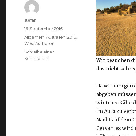
Autor
stefan
Veröffentlicht
16. September 2016
am
Kategorien
Allgemein
,
Australien_2016
,
West Australien
Schreibe einen
zu
Kommentar
Wir besuchen di
Pinnacles
das nicht sehr 
16.09.2016
Da wir morgen 
abgeben müssen
wir trotz Kälte d
im Auto zu verb
Nacht auf dem 
Cervantes wird 