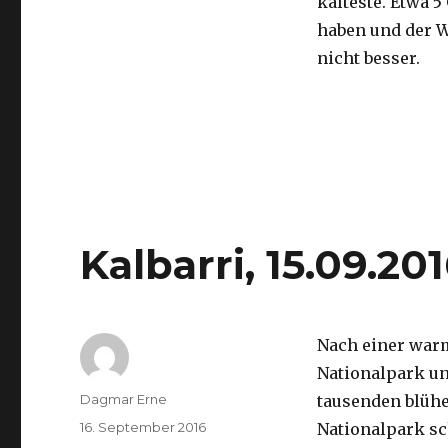
kälteste. Etwa 5
haben und der 
nicht besser.
Kalbarri, 15.09.20
Nach einer war
Nationalpark un
Autor
Dagmar Erne
tausenden blüh
Veröffentlicht
16. September 2016
Nationalpark sc
am