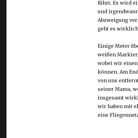
führt. Es wird e
und irgendwann 
Abzweigung ver
geht es wirklic
Einige Meter üb
weißen Markier
wobei wir eine
können. Am Ende
von uns entfernt
seiner Mama, we
insgesamt wirkl
wir haben mit e
eine Fliegennetz