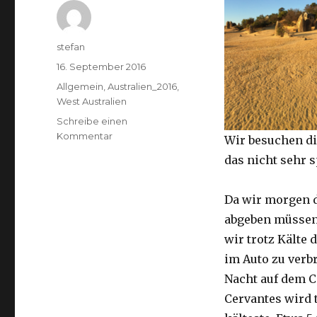
Autor
stefan
Veröffentlicht
16. September 2016
am
Kategorien
Allgemein
,
Australien_2016
,
West Australien
Schreibe einen
zu
Kommentar
Wir besuchen di
Pinnacles
das nicht sehr 
16.09.2016
Da wir morgen 
abgeben müssen
wir trotz Kälte d
im Auto zu verb
Nacht auf dem 
Cervantes wird 