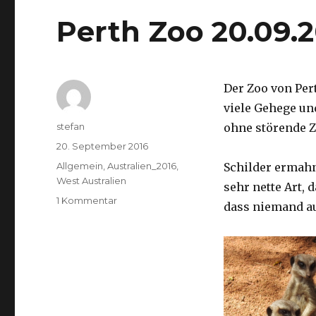
Perth Zoo 20.09.
Der Zoo von Per
viele Gehege un
Autor
stefan
ohne störende Z
Veröffentlicht
20. September 2016
am
Kategorien
Allgemein
,
Australien_2016
,
Schilder ermah
West Australien
sehr nette Art, 
zu
1 Kommentar
dass niemand a
Perth
Zoo
20.09.2016