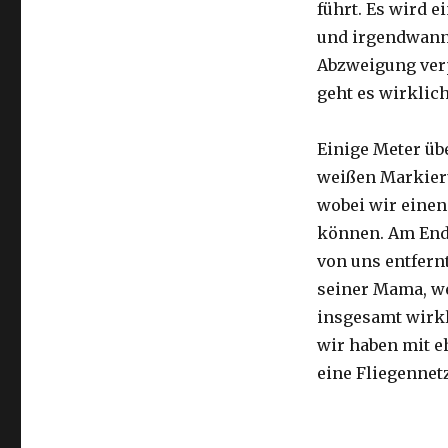
führt. Es wird e
und irgendwann 
Abzweigung ver
geht es wirklic
Einige Meter üb
weißen Markier
wobei wir eine
können. Am Ende
von uns entfernt
seiner Mama, we
insgesamt wirkl
wir haben mit e
eine Fliegennetz