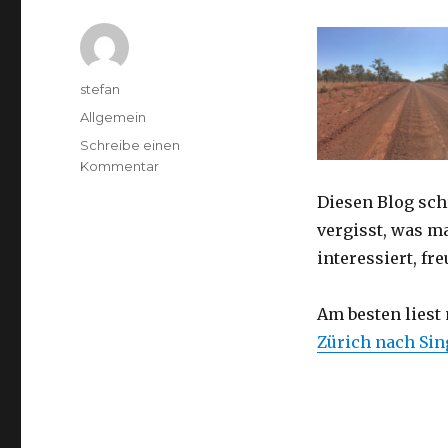
Autor
stefan
Kategorien
Allgemein
Schreibe einen
zu
Kommentar
Australien
Diesen Blog sch
2016
–
vergisst, was m
von
interessiert, f
Darwin
nach
Perth
Am besten liest
Zürich nach Si