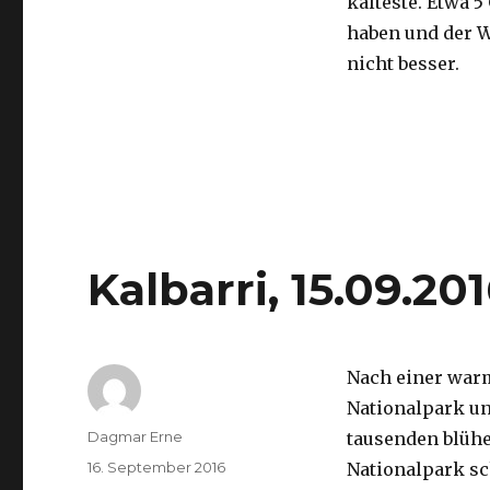
kälteste. Etwa 5
haben und der 
nicht besser.
Kalbarri, 15.09.20
Nach einer war
Nationalpark un
Autor
Dagmar Erne
tausenden blüh
Veröffentlicht
16. September 2016
Nationalpark sc
am