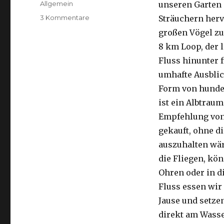
Kategorien
Allgemein
unseren Garten 
zu
3 Kommentare
Sträuchern herv
Kalbarri,
großen Vögel zu
15.09.2016
8 km Loop, der 
Fluss hinunter f
umhafte Ausblic
Form von hunder
ist ein Albtraum
Empfehlung von 
gekauft, ohne di
auszuhalten wä
die Fliegen, kön
Ohren oder in d
Fluss essen wir
Jause und setze
direkt am Wasse