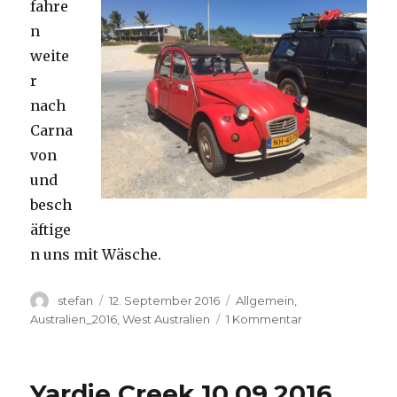
fahre
n
weite
r
nach
Carna
von
und
besch
äftige
n uns mit Wäsche.
Autor
Veröffentlicht
Kategorien
stefan
12. September 2016
Allgemein
,
am
zu
Australien_2016
,
West Australien
1 Kommentar
Carnavon
11.09.2016
Yardie Creek 10.09.2016