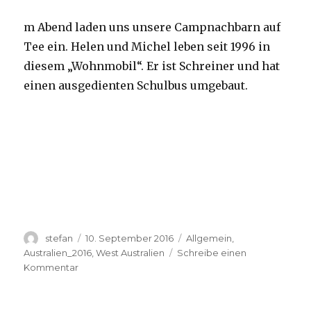
m Abend laden uns unsere Campnachbarn auf
Tee ein. Helen und Michel leben seit 1996 in
diesem „Wohnmobil“. Er ist Schreiner und hat
einen ausgedienten Schulbus umgebaut.
Autor
Veröffentlicht
Kategorien
stefan
10. September 2016
Allgemein
,
am
Australien_2016
,
West Australien
Schreibe einen
zu
Kommentar
Yardie
Creek
10.09.2016