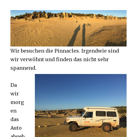
Wir besuchen die Pinnacles. Irgendwie sind
wir verwöhnt und finden das nicht sehr
spannend.
Da
wir
morg
en
das
Auto
abgeb