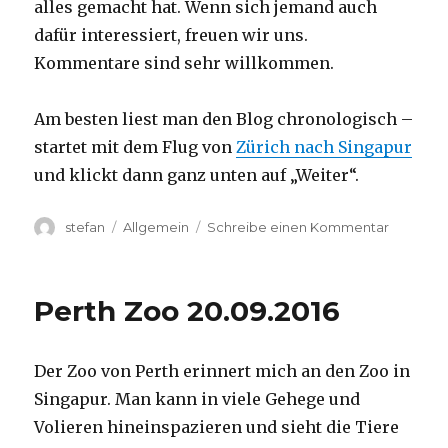
alles gemacht hat. Wenn sich jemand auch
dafür interessiert, freuen wir uns.
Kommentare sind sehr willkommen.
Am besten liest man den Blog chronologisch –
startet mit dem Flug von
Zürich nach Singapur
und klickt dann ganz unten auf „Weiter“.
Autor
Kategorien
zu
stefan
Allgemein
Schreibe einen Kommentar
Australie
2016
–
Perth Zoo 20.09.2016
von
Darwin
nach
Der Zoo von Perth erinnert mich an den Zoo in
Perth
Singapur. Man kann in viele Gehege und
Volieren hineinspazieren und sieht die Tiere