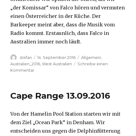
„der Komissar“ von Falco hören und vermuten
einen Österreicher in der Küche. Der
Barkeeper meint aber, dass die Musik vom
Radio kommt. Erstaunlich, dass Falco in
Australien immer noch läuft.
Autor
Veröffentlicht
Kategorien
stefan
14. September 2016
Allgemein
,
am
Australien_2016
,
West Australien
Schreibe einen
zu
Kommentar
Kalbarri
14.09.2016
Cape Range 13.09.2016
Von der Hamelin Pool Station starten wir mit
dem Ziel „Ocean Park“ in Denham. Wir
entscheiden uns gegen die Delphinfütterung