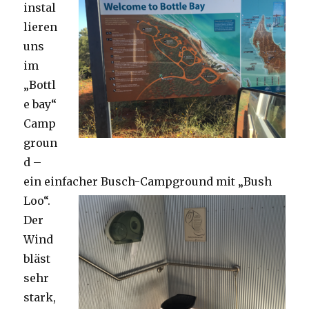
instal
lieren
uns
im
„Bottl
e bay“
Camp
groun
d –
ein einfacher Busch-Campground mit „Bush
Loo“.
Der
Wind
bläst
sehr
stark,