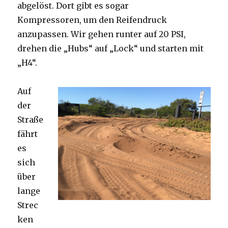
abgelöst. Dort gibt es sogar
Kompressoren, um den Reifendruck
anzupassen. Wir gehen runter auf 20 PSI,
drehen die „Hubs“ auf „Lock“ und starten mit
„H4“.
Auf
der
Straße
fährt
es
sich
über
lange
Strec
ken