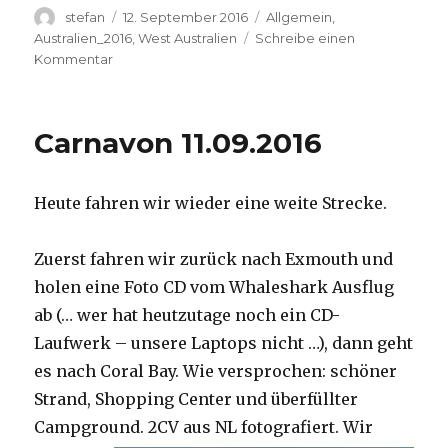
Autor
Veröffentlicht
Kategorien
stefan
12. September 2016
Allgemein
,
am
Australien_2016
,
West Australien
Schreibe einen
zu
Kommentar
Hamelin
Pool
12.09.2016
Carnavon 11.09.2016
Heute fahren wir wieder eine weite Strecke.
Zuerst fahren wir zurück nach Exmouth und
holen eine Foto CD vom Whaleshark Ausflug
ab (… wer hat heutzutage noch ein CD-
Laufwerk – unsere Laptops nicht …), dann geht
es nach Coral Bay. Wie versprochen: schöner
Strand, Shopping Center und überfüllter
Campground.
2CV aus NL fotografiert. Wir