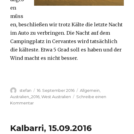
en
müss
en, beschließen wir trotz Kälte die letzte Nacht
im Auto zu verbringen. Die Nacht auf dem
Campingplatz in Cervantes wird tatsächlich
die kälteste. Etwa 5 Grad soll es haben und der
Wind macht es nicht besser.
Autor
Veröffentlicht
Kategorien
stefan
16. September 2016
Allgemein
,
am
Australien_2016
,
West Australien
Schreibe einen
zu
Kommentar
Pinnacles
16.09.2016
Kalbarri, 15.09.2016