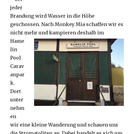
jeder
Brandung wird Wasser in die Höhe
geschossen. Nach Monkey Mia schaffen wir es
nicht mehr und kampieren deshalb im
Hame
lin
Pool
Carav
anpar
k.
Dort
unter
nehm
en
wir eine kleine Wanderung und schauen uns
die Stromatoliten an. Dabei handelt es sich um