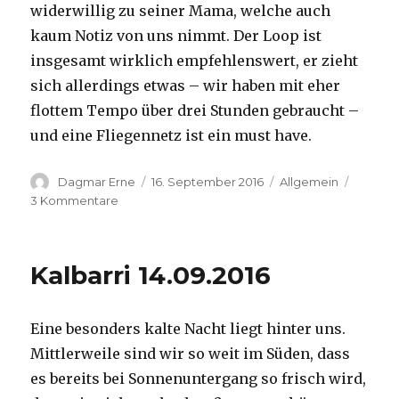
widerwillig zu seiner Mama, welche auch
kaum Notiz von uns nimmt. Der Loop ist
insgesamt wirklich empfehlenswert, er zieht
sich allerdings etwas – wir haben mit eher
flottem Tempo über drei Stunden gebraucht –
und eine Fliegennetz ist ein must have.
Autor
Veröffentlicht
Kategorien
Dagmar Erne
16. September 2016
Allgemein
am
zu
3 Kommentare
Kalbarri,
15.09.2016
Kalbarri 14.09.2016
Eine besonders kalte Nacht liegt hinter uns.
Mittlerweile sind wir so weit im Süden, dass
es bereits bei Sonnenuntergang so frisch wird,