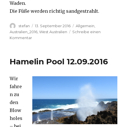
Waden.
Die Füße werden richtig sandgestrahlt.
Autor
Veröffentlicht
Kategorien
stefan
13. September 2016
Allgemein
,
am
Australien_2016
,
West Australien
Schreibe einen
zu
Kommentar
Cape
Range
13.09.2016
Hamelin Pool 12.09.2016
Wir
fahre
n zu
den
Blow
holes
– bei