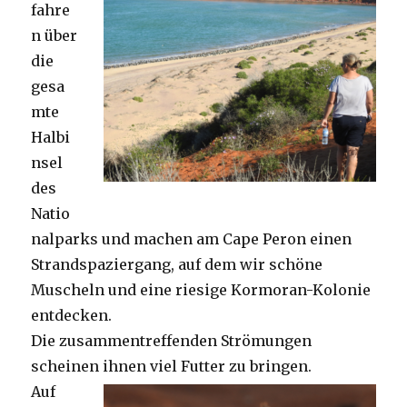
fahre
n über
die
gesa
mte
Halbi
nsel
des
Natio
nalparks und machen am Cape Peron einen
Strandspaziergang, auf dem wir schöne
Muscheln und eine riesige Kormoran-Kolonie
entdecken.
Die zusammentreffenden Strömungen
scheinen ihnen viel Futter zu bringen.
Auf