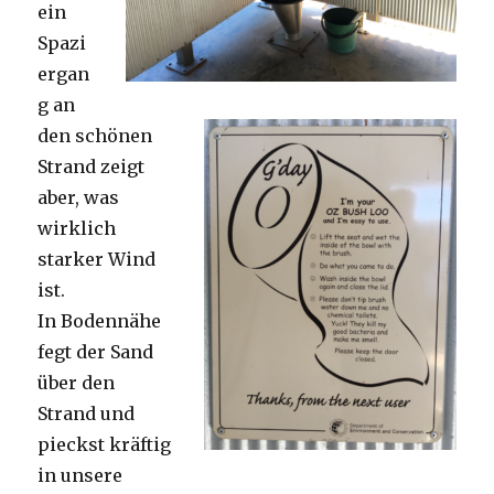
ein
Spazi
ergan
g an
den schönen
Strand zeigt
aber, was
wirklich
starker Wind
ist.
In Bodennähe
fegt der Sand
über den
Strand und
pieckst kräftig
in unsere