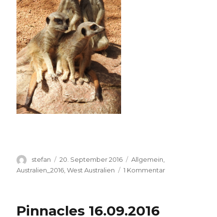
Autor
Veröffentlicht
Kategorien
stefan
20. September 2016
Allgemein
,
am
zu
Australien_2016
,
West Australien
1 Kommentar
Perth
Zoo
20.09.2016
Pinnacles 16.09.2016