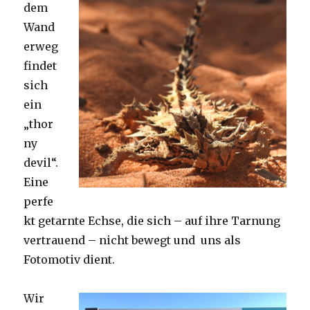
dem
Wand
erweg
findet
sich
ein
„thor
ny
devil“.
Eine
perfe
kt getarnte Echse, die sich – auf ihre Tarnung
vertrauend – nicht bewegt und uns als
Fotomotiv dient.
Wir