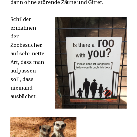
dann ohne störende Zäune und Gitter.
Schilder
ermahnen
den
Zoobesucher
auf sehr nette
Art, dass man
aufpassen
soll, dass
niemand
ausbüchst.