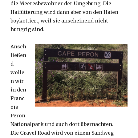
die Meeresbewohner der Umgebung. Die
Haifütterung wird dann aber von den Haien
boykottiert, weil sie anscheinend nicht
hungrig sind.
Ansch
ließen
d
wolle
n wir
in den
Franc
ois
Peron
Nationalpark und auch dort übernachten.
Die Gravel Road wird von einem Sandweg