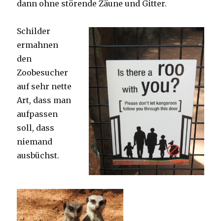
dann ohne störende Zäune und Gitter.
Schilder
ermahnen
den
Zoobesucher
auf sehr nette
Art, dass man
aufpassen
soll, dass
niemand
ausbüchst.