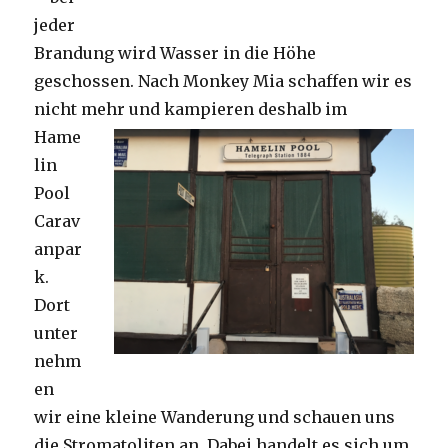
jeder
Brandung wird Wasser in die Höhe
geschossen. Nach Monkey Mia schaffen wir es
nicht mehr und kampieren deshalb im
Hame
lin
Pool
Carav
anpar
k.
Dort
unter
nehm
en
wir eine kleine Wanderung und schauen uns
die Stromatoliten an. Dabei handelt es sich um