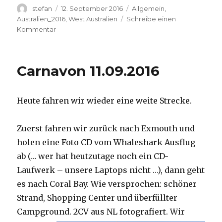
Autor
Veröffentlicht
Kategorien
stefan
12. September 2016
Allgemein
,
am
Australien_2016
,
West Australien
Schreibe einen
zu
Kommentar
Hamelin
Pool
12.09.2016
Carnavon 11.09.2016
Heute fahren wir wieder eine weite Strecke.
Zuerst fahren wir zurück nach Exmouth und
holen eine Foto CD vom Whaleshark Ausflug
ab (… wer hat heutzutage noch ein CD-
Laufwerk – unsere Laptops nicht …), dann geht
es nach Coral Bay. Wie versprochen: schöner
Strand, Shopping Center und überfüllter
Campground.
2CV aus NL fotografiert. Wir