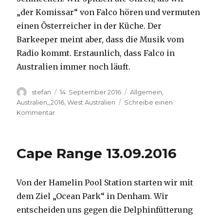
„der Komissar“ von Falco hören und vermuten
einen Österreicher in der Küche. Der
Barkeeper meint aber, dass die Musik vom
Radio kommt. Erstaunlich, dass Falco in
Australien immer noch läuft.
Autor
Veröffentlicht
Kategorien
stefan
14. September 2016
Allgemein
,
am
Australien_2016
,
West Australien
Schreibe einen
zu
Kommentar
Kalbarri
14.09.2016
Cape Range 13.09.2016
Von der Hamelin Pool Station starten wir mit
dem Ziel „Ocean Park“ in Denham. Wir
entscheiden uns gegen die Delphinfütterung