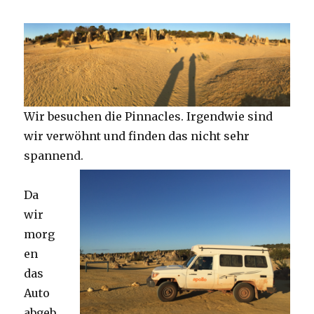
Wir besuchen die Pinnacles. Irgendwie sind
wir verwöhnt und finden das nicht sehr
spannend.
Da
wir
morg
en
das
Auto
abgeb