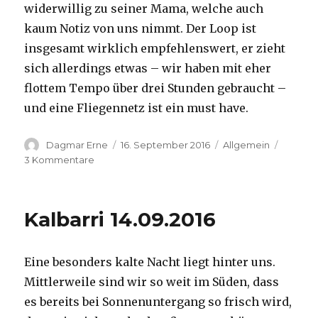
widerwillig zu seiner Mama, welche auch
kaum Notiz von uns nimmt. Der Loop ist
insgesamt wirklich empfehlenswert, er zieht
sich allerdings etwas – wir haben mit eher
flottem Tempo über drei Stunden gebraucht –
und eine Fliegennetz ist ein must have.
Autor
Veröffentlicht
Kategorien
Dagmar Erne
16. September 2016
Allgemein
am
zu
3 Kommentare
Kalbarri,
15.09.2016
Kalbarri 14.09.2016
Eine besonders kalte Nacht liegt hinter uns.
Mittlerweile sind wir so weit im Süden, dass
es bereits bei Sonnenuntergang so frisch wird,