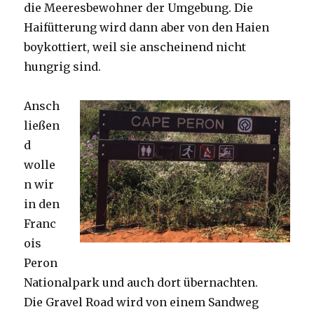
die Meeresbewohner der Umgebung. Die
Haifütterung wird dann aber von den Haien
boykottiert, weil sie anscheinend nicht
hungrig sind.
Ansch
ließen
d
wolle
n wir
in den
Franc
ois
Peron
Nationalpark und auch dort übernachten.
Die Gravel Road wird von einem Sandweg