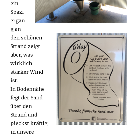
ein
Spazi
ergan
g an
den schönen
Strand zeigt
aber, was
wirklich
starker Wind
ist.
In Bodennähe
fegt der Sand
über den
Strand und
pieckst kräftig
in unsere