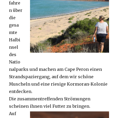
fahre
n über
die
gesa
mte
Halbi
nsel
des
Natio
nalparks und machen am Cape Peron einen
Strandspaziergang, auf dem wir schöne
Muscheln und eine riesige Kormoran-Kolonie
entdecken.
Die zusammentreffenden Strömungen
scheinen ihnen viel Futter zu bringen.
Auf