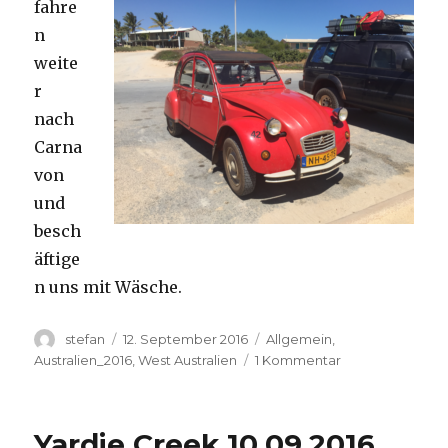
fahre
n
weite
r
nach
Carna
von
und
besch
äftige
n uns mit Wäsche.
Autor
Veröffentlicht
Kategorien
stefan
12. September 2016
Allgemein
,
am
zu
Australien_2016
,
West Australien
1 Kommentar
Carnavon
11.09.2016
Yardie Creek 10.09.2016