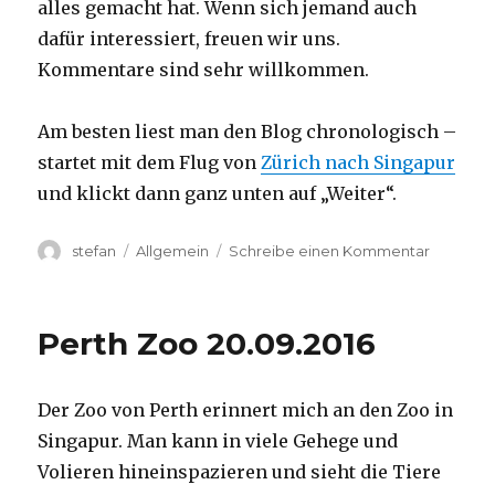
alles gemacht hat. Wenn sich jemand auch
dafür interessiert, freuen wir uns.
Kommentare sind sehr willkommen.
Am besten liest man den Blog chronologisch –
startet mit dem Flug von
Zürich nach Singapur
und klickt dann ganz unten auf „Weiter“.
Autor
Kategorien
zu
stefan
Allgemein
Schreibe einen Kommentar
Australie
2016
–
Perth Zoo 20.09.2016
von
Darwin
nach
Der Zoo von Perth erinnert mich an den Zoo in
Perth
Singapur. Man kann in viele Gehege und
Volieren hineinspazieren und sieht die Tiere