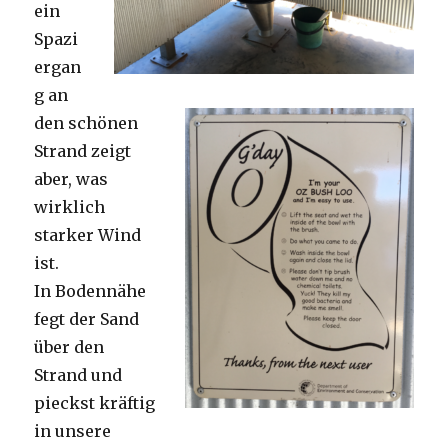
ein
Spazi
ergan
g an
den schönen
Strand zeigt
aber, was
wirklich
starker Wind
ist.
In Bodennähe
fegt der Sand
über den
Strand und
pieckst kräftig
in unsere