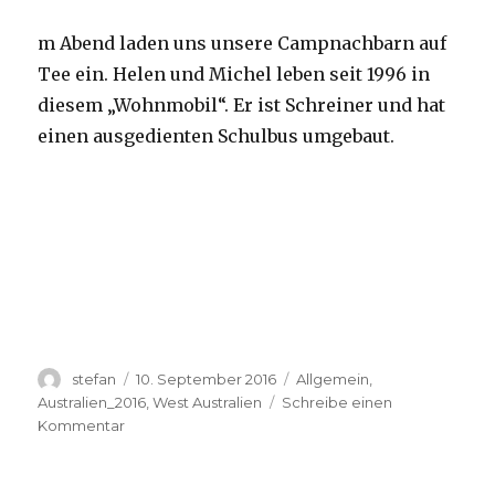
m Abend laden uns unsere Campnachbarn auf
Tee ein. Helen und Michel leben seit 1996 in
diesem „Wohnmobil“. Er ist Schreiner und hat
einen ausgedienten Schulbus umgebaut.
Autor
Veröffentlicht
Kategorien
stefan
10. September 2016
Allgemein
,
am
Australien_2016
,
West Australien
Schreibe einen
zu
Kommentar
Yardie
Creek
10.09.2016