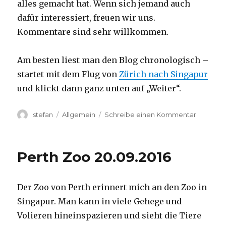
alles gemacht hat. Wenn sich jemand auch
dafür interessiert, freuen wir uns.
Kommentare sind sehr willkommen.
Am besten liest man den Blog chronologisch –
startet mit dem Flug von
Zürich nach Singapur
und klickt dann ganz unten auf „Weiter“.
Autor
Kategorien
zu
stefan
Allgemein
Schreibe einen Kommentar
Australie
2016
–
Perth Zoo 20.09.2016
von
Darwin
nach
Der Zoo von Perth erinnert mich an den Zoo in
Perth
Singapur. Man kann in viele Gehege und
Volieren hineinspazieren und sieht die Tiere