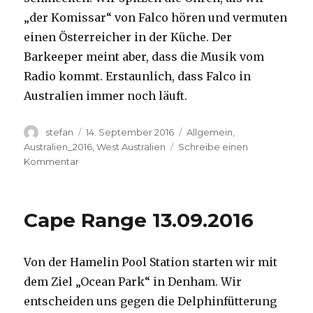
„der Komissar“ von Falco hören und vermuten
einen Österreicher in der Küche. Der
Barkeeper meint aber, dass die Musik vom
Radio kommt. Erstaunlich, dass Falco in
Australien immer noch läuft.
Autor
Veröffentlicht
Kategorien
stefan
14. September 2016
Allgemein
,
am
Australien_2016
,
West Australien
Schreibe einen
zu
Kommentar
Kalbarri
14.09.2016
Cape Range 13.09.2016
Von der Hamelin Pool Station starten wir mit
dem Ziel „Ocean Park“ in Denham. Wir
entscheiden uns gegen die Delphinfütterung