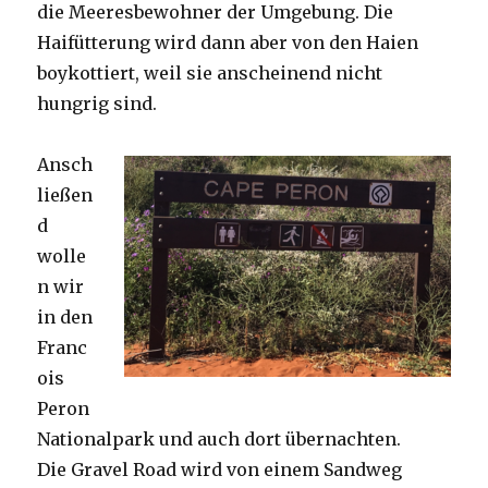
die Meeresbewohner der Umgebung. Die
Haifütterung wird dann aber von den Haien
boykottiert, weil sie anscheinend nicht
hungrig sind.
Ansch
ließen
d
wolle
n wir
in den
Franc
ois
Peron
Nationalpark und auch dort übernachten.
Die Gravel Road wird von einem Sandweg