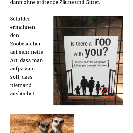
dann ohne störende Zäune und Gitter.
Schilder
ermahnen
den
Zoobesucher
auf sehr nette
Art, dass man
aufpassen
soll, dass
niemand
ausbüchst.