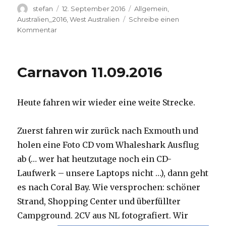
Autor
Veröffentlicht
Kategorien
stefan
12. September 2016
Allgemein
,
am
Australien_2016
,
West Australien
Schreibe einen
zu
Kommentar
Hamelin
Pool
12.09.2016
Carnavon 11.09.2016
Heute fahren wir wieder eine weite Strecke.
Zuerst fahren wir zurück nach Exmouth und
holen eine Foto CD vom Whaleshark Ausflug
ab (… wer hat heutzutage noch ein CD-
Laufwerk – unsere Laptops nicht …), dann geht
es nach Coral Bay. Wie versprochen: schöner
Strand, Shopping Center und überfüllter
Campground.
2CV aus NL fotografiert. Wir