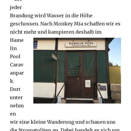
jeder
Brandung wird Wasser in die Höhe
geschossen. Nach Monkey Mia schaffen wir es
nicht mehr und kampieren deshalb im
Hame
lin
Pool
Carav
anpar
k.
Dort
unter
nehm
en
wir eine kleine Wanderung und schauen uns
die Stromatoliten an. Dabei handelt es sich um