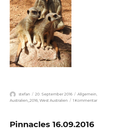
Autor
Veröffentlicht
Kategorien
stefan
20. September 2016
Allgemein
,
am
zu
Australien_2016
,
West Australien
1 Kommentar
Perth
Zoo
20.09.2016
Pinnacles 16.09.2016