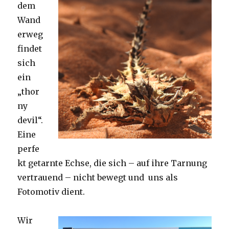
dem
Wand
erweg
findet
sich
ein
„thor
ny
devil“.
Eine
perfe
kt getarnte Echse, die sich – auf ihre Tarnung
vertrauend – nicht bewegt und uns als
Fotomotiv dient.
Wir