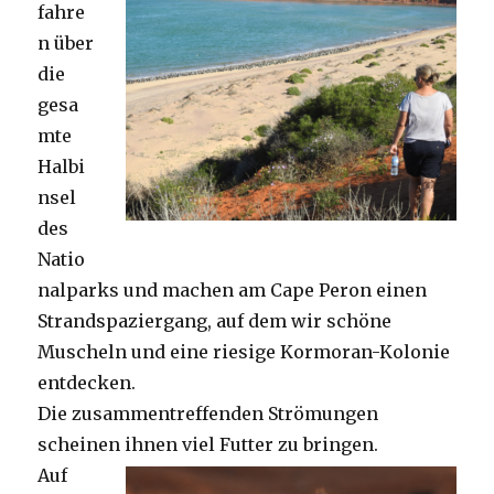
fahre
n über
die
gesa
mte
Halbi
nsel
des
Natio
nalparks und machen am Cape Peron einen
Strandspaziergang, auf dem wir schöne
Muscheln und eine riesige Kormoran-Kolonie
entdecken.
Die zusammentreffenden Strömungen
scheinen ihnen viel Futter zu bringen.
Auf