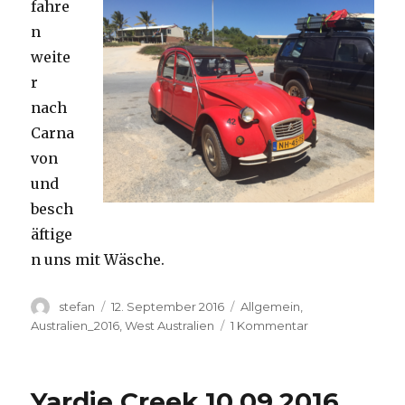
fahre
n
weite
r
nach
Carna
von
und
besch
äftige
n uns mit Wäsche.
Autor
Veröffentlicht
Kategorien
stefan
12. September 2016
Allgemein
,
am
zu
Australien_2016
,
West Australien
1 Kommentar
Carnavon
11.09.2016
Yardie Creek 10.09.2016