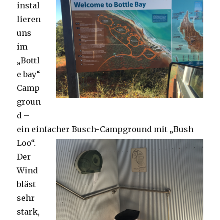
instal
lieren
uns
im
„Bottl
e bay“
Camp
groun
d –
ein einfacher Busch-Campground mit „Bush
Loo“.
Der
Wind
bläst
sehr
stark,