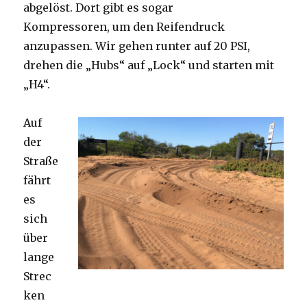
abgelöst. Dort gibt es sogar
Kompressoren, um den Reifendruck
anzupassen. Wir gehen runter auf 20 PSI,
drehen die „Hubs“ auf „Lock“ und starten mit
„H4“.
Auf
der
Straße
fährt
es
sich
über
lange
Strec
ken