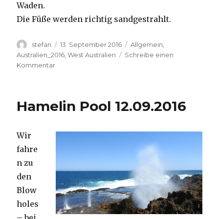
Waden.
Die Füße werden richtig sandgestrahlt.
Autor
Veröffentlicht
Kategorien
stefan
13. September 2016
Allgemein
,
am
Australien_2016
,
West Australien
Schreibe einen
zu
Kommentar
Cape
Range
13.09.2016
Hamelin Pool 12.09.2016
Wir
fahre
n zu
den
Blow
holes
– bei