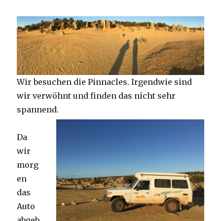
Wir besuchen die Pinnacles. Irgendwie sind
wir verwöhnt und finden das nicht sehr
spannend.
Da
wir
morg
en
das
Auto
abgeb