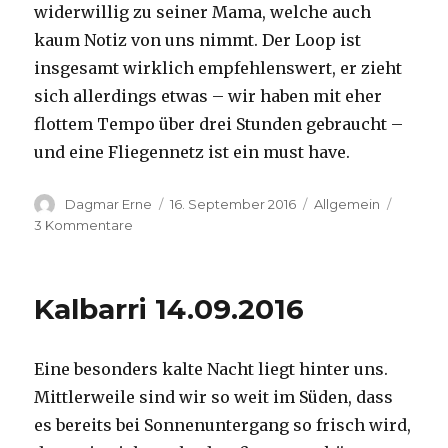
widerwillig zu seiner Mama, welche auch
kaum Notiz von uns nimmt. Der Loop ist
insgesamt wirklich empfehlenswert, er zieht
sich allerdings etwas – wir haben mit eher
flottem Tempo über drei Stunden gebraucht –
und eine Fliegennetz ist ein must have.
Autor
Veröffentlicht
Kategorien
Dagmar Erne
16. September 2016
Allgemein
am
zu
3 Kommentare
Kalbarri,
15.09.2016
Kalbarri 14.09.2016
Eine besonders kalte Nacht liegt hinter uns.
Mittlerweile sind wir so weit im Süden, dass
es bereits bei Sonnenuntergang so frisch wird,