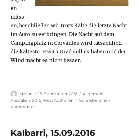
en
müss
en, beschließen wir trotz Kälte die letzte Nacht
im Auto zu verbringen. Die Nacht auf dem
Campingplatz in Cervantes wird tatsächlich
die kälteste. Etwa 5 Grad soll es haben und der
Wind macht es nicht besser.
Autor
Veröffentlicht
Kategorien
stefan
16. September 2016
Allgemein
,
am
Australien_2016
,
West Australien
Schreibe einen
zu
Kommentar
Pinnacles
16.09.2016
Kalbarri, 15.09.2016