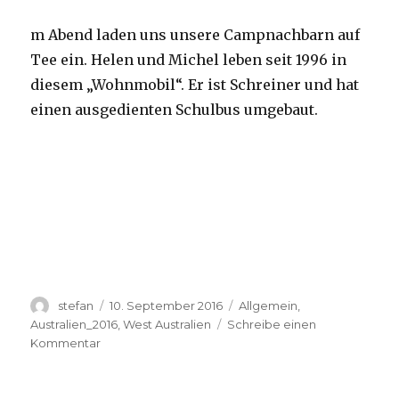
m Abend laden uns unsere Campnachbarn auf
Tee ein. Helen und Michel leben seit 1996 in
diesem „Wohnmobil“. Er ist Schreiner und hat
einen ausgedienten Schulbus umgebaut.
Autor
Veröffentlicht
Kategorien
stefan
10. September 2016
Allgemein
,
am
Australien_2016
,
West Australien
Schreibe einen
zu
Kommentar
Yardie
Creek
10.09.2016