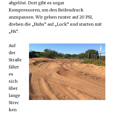
abgelöst. Dort gibt es sogar
Kompressoren, um den Reifendruck
anzupassen. Wir gehen runter auf 20 PSI,
drehen die „Hubs“ auf „Lock“ und starten mit
„H4“.
Auf
der
Straße
fährt
es
sich
über
lange
Strec
ken