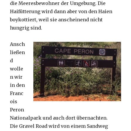
die Meeresbewohner der Umgebung. Die
Haifütterung wird dann aber von den Haien
boykottiert, weil sie anscheinend nicht
hungrig sind.
Ansch
ließen
d
wolle
n wir
in den
Franc
ois
Peron
Nationalpark und auch dort übernachten.
Die Gravel Road wird von einem Sandweg