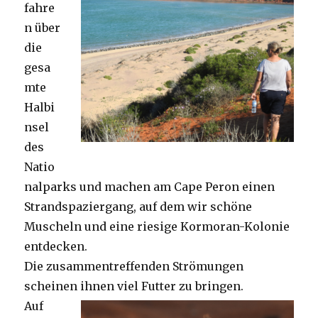
fahre
n über
die
gesa
mte
Halbi
nsel
des
Natio
nalparks und machen am Cape Peron einen
Strandspaziergang, auf dem wir schöne
Muscheln und eine riesige Kormoran-Kolonie
entdecken.
Die zusammentreffenden Strömungen
scheinen ihnen viel Futter zu bringen.
Auf