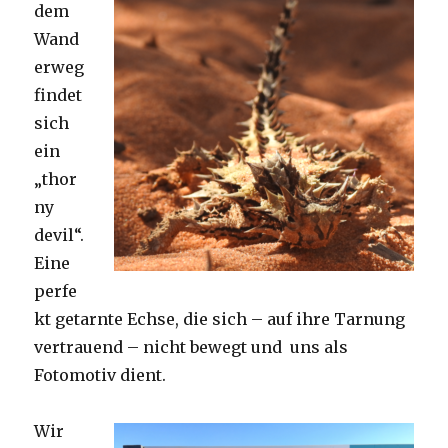
dem
Wand
erweg
findet
sich
ein
„thor
ny
devil“.
Eine
perfe
kt getarnte Echse, die sich – auf ihre Tarnung
vertrauend – nicht bewegt und uns als
Fotomotiv dient.
Wir