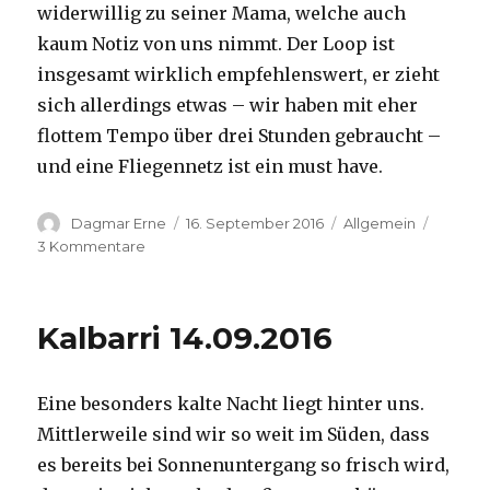
widerwillig zu seiner Mama, welche auch
kaum Notiz von uns nimmt. Der Loop ist
insgesamt wirklich empfehlenswert, er zieht
sich allerdings etwas – wir haben mit eher
flottem Tempo über drei Stunden gebraucht –
und eine Fliegennetz ist ein must have.
Autor
Veröffentlicht
Kategorien
Dagmar Erne
16. September 2016
Allgemein
am
zu
3 Kommentare
Kalbarri,
15.09.2016
Kalbarri 14.09.2016
Eine besonders kalte Nacht liegt hinter uns.
Mittlerweile sind wir so weit im Süden, dass
es bereits bei Sonnenuntergang so frisch wird,