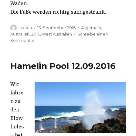
Waden.
Die Füße werden richtig sandgestrahlt.
Autor
Veröffentlicht
Kategorien
stefan
13. September 2016
Allgemein
,
am
Australien_2016
,
West Australien
Schreibe einen
zu
Kommentar
Cape
Range
13.09.2016
Hamelin Pool 12.09.2016
Wir
fahre
n zu
den
Blow
holes
– bei