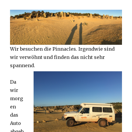
Wir besuchen die Pinnacles. Irgendwie sind
wir verwöhnt und finden das nicht sehr
spannend.
Da
wir
morg
en
das
Auto
abgeb