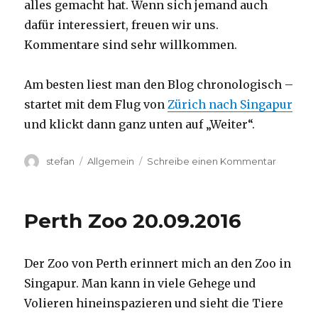
alles gemacht hat. Wenn sich jemand auch
dafür interessiert, freuen wir uns.
Kommentare sind sehr willkommen.
Am besten liest man den Blog chronologisch –
startet mit dem Flug von
Zürich nach Singapur
und klickt dann ganz unten auf „Weiter“.
Autor
Kategorien
zu
stefan
Allgemein
Schreibe einen Kommentar
Australie
2016
–
Perth Zoo 20.09.2016
von
Darwin
nach
Der Zoo von Perth erinnert mich an den Zoo in
Perth
Singapur. Man kann in viele Gehege und
Volieren hineinspazieren und sieht die Tiere