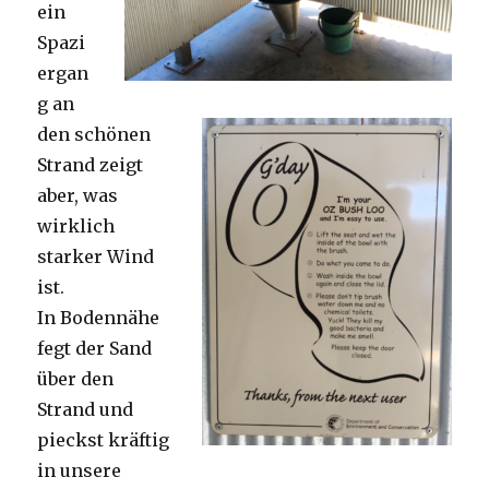
ein
Spazi
ergan
g an
den schönen
Strand zeigt
aber, was
wirklich
starker Wind
ist.
In Bodennähe
fegt der Sand
über den
Strand und
pieckst kräftig
in unsere