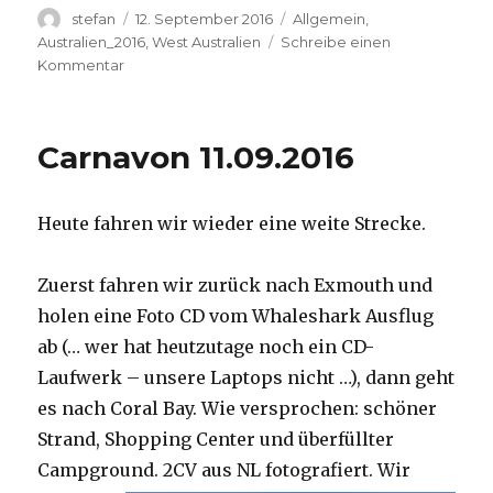
Autor
Veröffentlicht
Kategorien
stefan
12. September 2016
Allgemein
,
am
Australien_2016
,
West Australien
Schreibe einen
zu
Kommentar
Hamelin
Pool
12.09.2016
Carnavon 11.09.2016
Heute fahren wir wieder eine weite Strecke.
Zuerst fahren wir zurück nach Exmouth und
holen eine Foto CD vom Whaleshark Ausflug
ab (… wer hat heutzutage noch ein CD-
Laufwerk – unsere Laptops nicht …), dann geht
es nach Coral Bay. Wie versprochen: schöner
Strand, Shopping Center und überfüllter
Campground.
2CV aus NL fotografiert. Wir