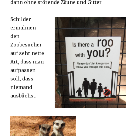
dann ohne störende Zäune und Gitter.
Schilder
ermahnen
den
Zoobesucher
auf sehr nette
Art, dass man
aufpassen
soll, dass
niemand
ausbüchst.