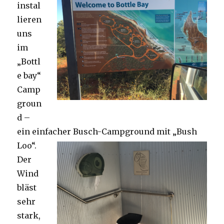
instal
lieren
uns
im
„Bottl
e bay“
Camp
groun
d –
ein einfacher Busch-Campground mit „Bush
Loo“.
Der
Wind
bläst
sehr
stark,