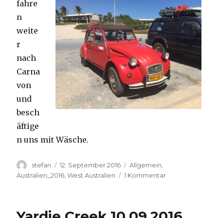
fahre
n
weite
r
nach
Carna
von
und
besch
äftige
n uns mit Wäsche.
Autor
Veröffentlicht
Kategorien
stefan
12. September 2016
Allgemein
,
am
zu
Australien_2016
,
West Australien
1 Kommentar
Carnavon
11.09.2016
Yardie Creek 10.09.2016