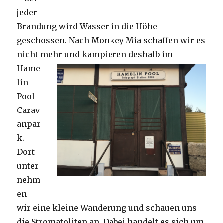
jeder
Brandung wird Wasser in die Höhe
geschossen. Nach Monkey Mia schaffen wir es
nicht mehr und kampieren deshalb im
Hame
lin
Pool
Carav
anpar
k.
Dort
unter
nehm
en
wir eine kleine Wanderung und schauen uns
die Stromatoliten an. Dabei handelt es sich um