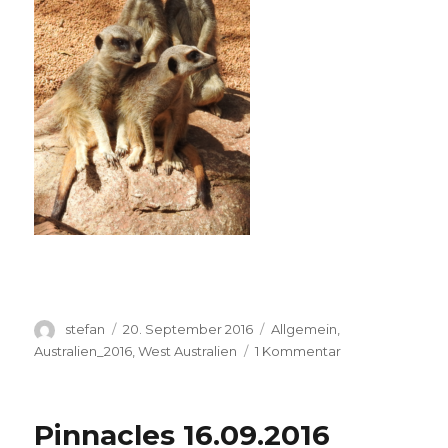
Autor
Veröffentlicht
Kategorien
stefan
20. September 2016
Allgemein
,
am
zu
Australien_2016
,
West Australien
1 Kommentar
Perth
Zoo
20.09.2016
Pinnacles 16.09.2016