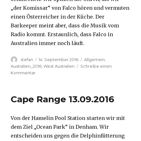
„der Komissar“ von Falco hören und vermuten
einen Österreicher in der Küche. Der
Barkeeper meint aber, dass die Musik vom
Radio kommt. Erstaunlich, dass Falco in
Australien immer noch läuft.
Autor
Veröffentlicht
Kategorien
stefan
14. September 2016
Allgemein
,
am
Australien_2016
,
West Australien
Schreibe einen
zu
Kommentar
Kalbarri
14.09.2016
Cape Range 13.09.2016
Von der Hamelin Pool Station starten wir mit
dem Ziel „Ocean Park“ in Denham. Wir
entscheiden uns gegen die Delphinfütterung