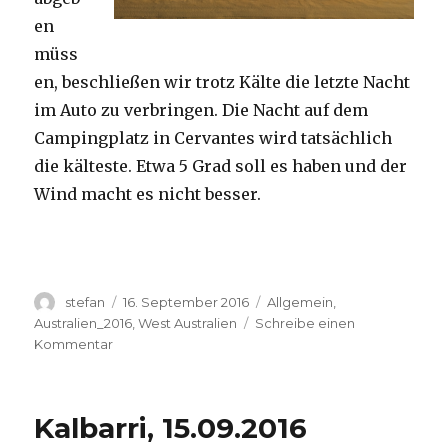
en
müss
en, beschließen wir trotz Kälte die letzte Nacht
im Auto zu verbringen. Die Nacht auf dem
Campingplatz in Cervantes wird tatsächlich
die kälteste. Etwa 5 Grad soll es haben und der
Wind macht es nicht besser.
Autor
Veröffentlicht
Kategorien
stefan
16. September 2016
Allgemein
,
am
Australien_2016
,
West Australien
Schreibe einen
zu
Kommentar
Pinnacles
16.09.2016
Kalbarri, 15.09.2016