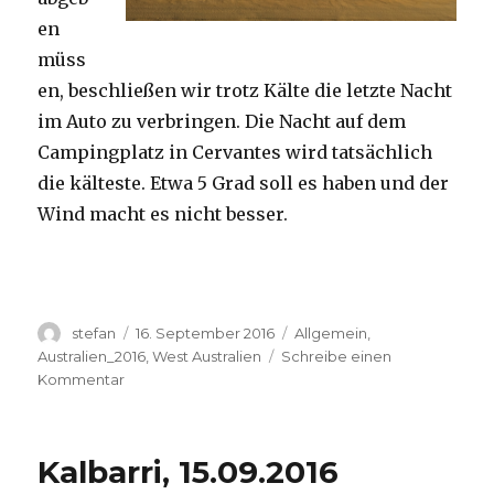
en
müss
en, beschließen wir trotz Kälte die letzte Nacht
im Auto zu verbringen. Die Nacht auf dem
Campingplatz in Cervantes wird tatsächlich
die kälteste. Etwa 5 Grad soll es haben und der
Wind macht es nicht besser.
Autor
Veröffentlicht
Kategorien
stefan
16. September 2016
Allgemein
,
am
Australien_2016
,
West Australien
Schreibe einen
zu
Kommentar
Pinnacles
16.09.2016
Kalbarri, 15.09.2016