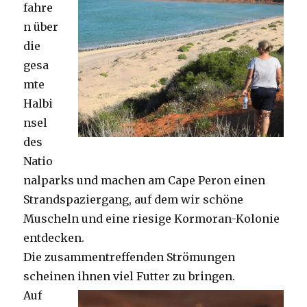
fahre
n über
die
gesa
mte
Halbi
nsel
des
Natio
nalparks und machen am Cape Peron einen
Strandspaziergang, auf dem wir schöne
Muscheln und eine riesige Kormoran-Kolonie
entdecken.
Die zusammentreffenden Strömungen
scheinen ihnen viel Futter zu bringen.
Auf