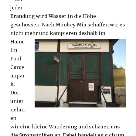
jeder
Brandung wird Wasser in die Höhe
geschossen. Nach Monkey Mia schaffen wir es
nicht mehr und kampieren deshalb im
Hame
lin
Pool
Carav
anpar
k.
Dort
unter
nehm
en
wir eine kleine Wanderung und schauen uns
die Stromatoliten an. Dabei handelt es sich um