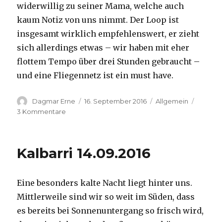
widerwillig zu seiner Mama, welche auch
kaum Notiz von uns nimmt. Der Loop ist
insgesamt wirklich empfehlenswert, er zieht
sich allerdings etwas – wir haben mit eher
flottem Tempo über drei Stunden gebraucht –
und eine Fliegennetz ist ein must have.
Autor
Veröffentlicht
Kategorien
Dagmar Erne
16. September 2016
Allgemein
am
zu
3 Kommentare
Kalbarri,
15.09.2016
Kalbarri 14.09.2016
Eine besonders kalte Nacht liegt hinter uns.
Mittlerweile sind wir so weit im Süden, dass
es bereits bei Sonnenuntergang so frisch wird,