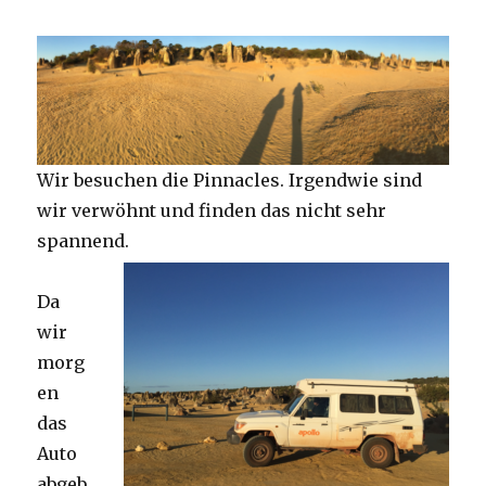
Wir besuchen die Pinnacles. Irgendwie sind
wir verwöhnt und finden das nicht sehr
spannend.
Da
wir
morg
en
das
Auto
abgeb