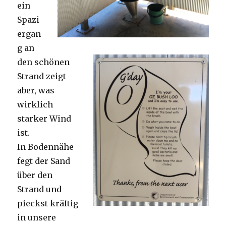
ein
Spazi
ergan
g an
den schönen
Strand zeigt
aber, was
wirklich
starker Wind
ist.
In Bodennähe
fegt der Sand
über den
Strand und
pieckst kräftig
in unsere