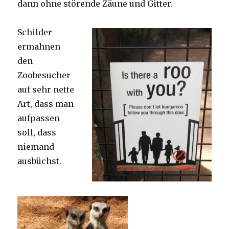
dann ohne störende Zäune und Gitter.
Schilder
ermahnen
den
Zoobesucher
auf sehr nette
Art, dass man
aufpassen
soll, dass
niemand
ausbüchst.