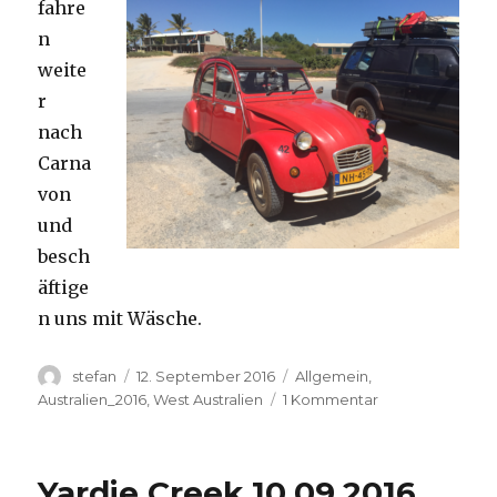
fahre
n
weite
r
nach
Carna
von
und
besch
äftige
n uns mit Wäsche.
Autor
Veröffentlicht
Kategorien
stefan
12. September 2016
Allgemein
,
am
zu
Australien_2016
,
West Australien
1 Kommentar
Carnavon
11.09.2016
Yardie Creek 10.09.2016