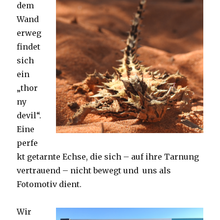
dem
Wand
erweg
findet
sich
ein
„thor
ny
devil“.
Eine
perfe
kt getarnte Echse, die sich – auf ihre Tarnung
vertrauend – nicht bewegt und uns als
Fotomotiv dient.
Wir