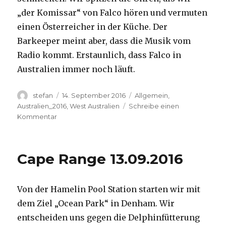
„der Komissar“ von Falco hören und vermuten
einen Österreicher in der Küche. Der
Barkeeper meint aber, dass die Musik vom
Radio kommt. Erstaunlich, dass Falco in
Australien immer noch läuft.
Autor
Veröffentlicht
Kategorien
stefan
14. September 2016
Allgemein
,
am
Australien_2016
,
West Australien
Schreibe einen
zu
Kommentar
Kalbarri
14.09.2016
Cape Range 13.09.2016
Von der Hamelin Pool Station starten wir mit
dem Ziel „Ocean Park“ in Denham. Wir
entscheiden uns gegen die Delphinfütterung