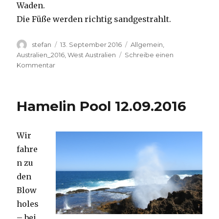
Waden.
Die Füße werden richtig sandgestrahlt.
Autor
Veröffentlicht
Kategorien
stefan
13. September 2016
Allgemein
,
am
Australien_2016
,
West Australien
Schreibe einen
zu
Kommentar
Cape
Range
13.09.2016
Hamelin Pool 12.09.2016
Wir
fahre
n zu
den
Blow
holes
– bei