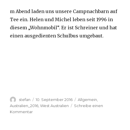
m Abend laden uns unsere Campnachbarn auf
Tee ein. Helen und Michel leben seit 1996 in
diesem „Wohnmobil“. Er ist Schreiner und hat
einen ausgedienten Schulbus umgebaut.
Autor
Veröffentlicht
Kategorien
stefan
10. September 2016
Allgemein
,
am
Australien_2016
,
West Australien
Schreibe einen
zu
Kommentar
Yardie
Creek
10.09.2016