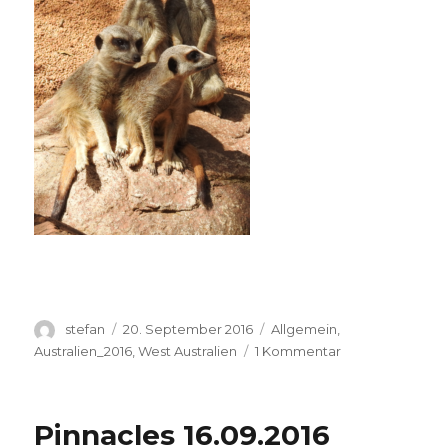
Autor
Veröffentlicht
Kategorien
stefan
20. September 2016
Allgemein
,
am
zu
Australien_2016
,
West Australien
1 Kommentar
Perth
Zoo
20.09.2016
Pinnacles 16.09.2016