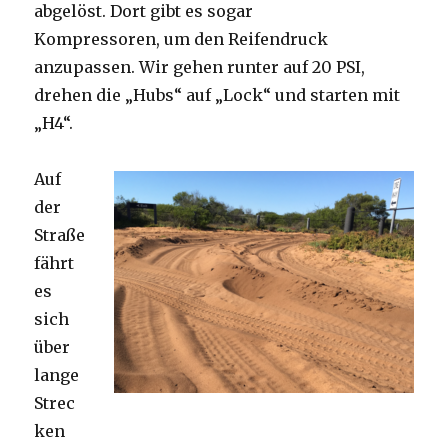
abgelöst. Dort gibt es sogar
Kompressoren, um den Reifendruck
anzupassen. Wir gehen runter auf 20 PSI,
drehen die „Hubs“ auf „Lock“ und starten mit
„H4“.
Auf
der
Straße
fährt
es
sich
über
lange
Strec
ken