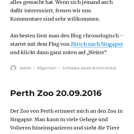
alles gemacht hat. Wenn sich jemand auch
dafür interessiert, freuen wir uns.
Kommentare sind sehr willkommen.
Am besten liest man den Blog chronologisch –
startet mit dem Flug von
Zürich nach Singapur
und klickt dann ganz unten auf „Weiter“.
Autor
Kategorien
zu
stefan
Allgemein
Schreibe einen Kommentar
Australie
2016
–
Perth Zoo 20.09.2016
von
Darwin
nach
Der Zoo von Perth erinnert mich an den Zoo in
Perth
Singapur. Man kann in viele Gehege und
Volieren hineinspazieren und sieht die Tiere