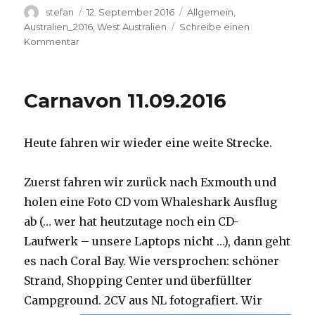
Autor
Veröffentlicht
Kategorien
stefan
12. September 2016
Allgemein
,
am
Australien_2016
,
West Australien
Schreibe einen
zu
Kommentar
Hamelin
Pool
12.09.2016
Carnavon 11.09.2016
Heute fahren wir wieder eine weite Strecke.
Zuerst fahren wir zurück nach Exmouth und
holen eine Foto CD vom Whaleshark Ausflug
ab (… wer hat heutzutage noch ein CD-
Laufwerk – unsere Laptops nicht …), dann geht
es nach Coral Bay. Wie versprochen: schöner
Strand, Shopping Center und überfüllter
Campground.
2CV aus NL fotografiert. Wir