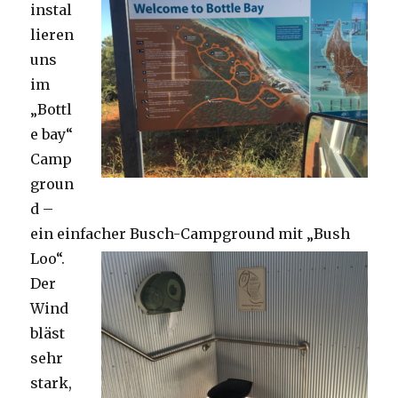
instal
lieren
uns
im
„Bottl
e bay“
Camp
groun
d –
ein einfacher Busch-Campground mit „Bush
Loo“.
Der
Wind
bläst
sehr
stark,