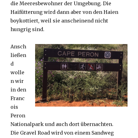
die Meeresbewohner der Umgebung. Die
Haifütterung wird dann aber von den Haien
boykottiert, weil sie anscheinend nicht
hungrig sind.
Ansch
ließen
d
wolle
n wir
in den
Franc
ois
Peron
Nationalpark und auch dort übernachten.
Die Gravel Road wird von einem Sandweg