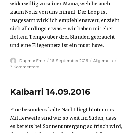
widerwillig zu seiner Mama, welche auch
kaum Notiz von uns nimmt. Der Loop ist
insgesamt wirklich empfehlenswert, er zieht
sich allerdings etwas – wir haben mit eher
flottem Tempo über drei Stunden gebraucht –
und eine Fliegennetz ist ein must have.
Autor
Veröffentlicht
Kategorien
Dagmar Erne
16. September 2016
Allgemein
am
zu
3 Kommentare
Kalbarri,
15.09.2016
Kalbarri 14.09.2016
Eine besonders kalte Nacht liegt hinter uns.
Mittlerweile sind wir so weit im Süden, dass
es bereits bei Sonnenuntergang so frisch wird,