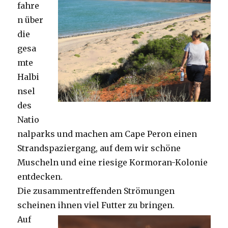
fahre
n über
die
gesa
mte
Halbi
nsel
des
Natio
nalparks und machen am Cape Peron einen
Strandspaziergang, auf dem wir schöne
Muscheln und eine riesige Kormoran-Kolonie
entdecken.
Die zusammentreffenden Strömungen
scheinen ihnen viel Futter zu bringen.
Auf