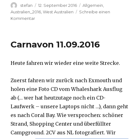
Autor
Veröffentlicht
Kategorien
stefan
12. September 2016
Allgemein
,
am
Australien_2016
,
West Australien
Schreibe einen
zu
Kommentar
Hamelin
Pool
12.09.2016
Carnavon 11.09.2016
Heute fahren wir wieder eine weite Strecke.
Zuerst fahren wir zurück nach Exmouth und
holen eine Foto CD vom Whaleshark Ausflug
ab (… wer hat heutzutage noch ein CD-
Laufwerk – unsere Laptops nicht …), dann geht
es nach Coral Bay. Wie versprochen: schöner
Strand, Shopping Center und überfüllter
Campground.
2CV aus NL fotografiert. Wir