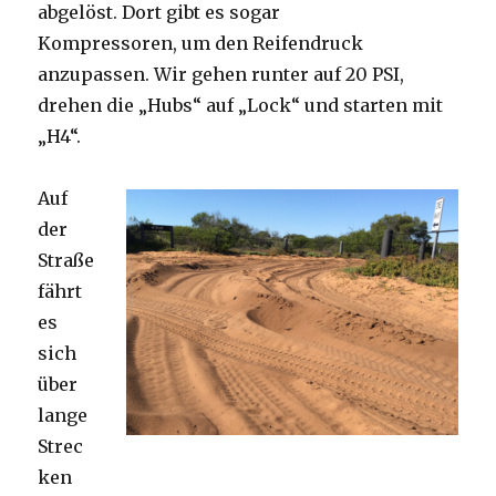
abgelöst. Dort gibt es sogar
Kompressoren, um den Reifendruck
anzupassen. Wir gehen runter auf 20 PSI,
drehen die „Hubs“ auf „Lock“ und starten mit
„H4“.
Auf
der
Straße
fährt
es
sich
über
lange
Strec
ken