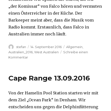
„der Komissar“ von Falco hören und vermuten
einen Österreicher in der Küche. Der
Barkeeper meint aber, dass die Musik vom
Radio kommt. Erstaunlich, dass Falco in
Australien immer noch läuft.
Autor
Veröffentlicht
Kategorien
stefan
14. September 2016
Allgemein
,
am
Australien_2016
,
West Australien
Schreibe einen
zu
Kommentar
Kalbarri
14.09.2016
Cape Range 13.09.2016
Von der Hamelin Pool Station starten wir mit
dem Ziel „Ocean Park“ in Denham. Wir
entscheiden uns gegen die Delphinfütterung