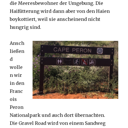
die Meeresbewohner der Umgebung. Die
Haifütterung wird dann aber von den Haien
boykottiert, weil sie anscheinend nicht
hungrig sind.
Ansch
ließen
d
wolle
n wir
in den
Franc
ois
Peron
Nationalpark und auch dort übernachten.
Die Gravel Road wird von einem Sandweg