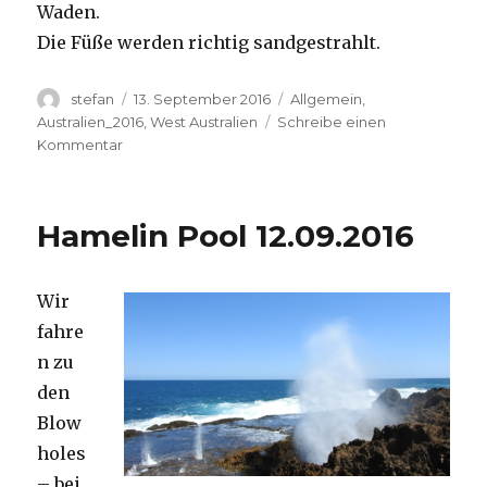
Waden.
Die Füße werden richtig sandgestrahlt.
Autor
Veröffentlicht
Kategorien
stefan
13. September 2016
Allgemein
,
am
Australien_2016
,
West Australien
Schreibe einen
zu
Kommentar
Cape
Range
13.09.2016
Hamelin Pool 12.09.2016
Wir
fahre
n zu
den
Blow
holes
– bei