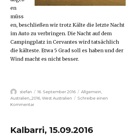
en
müss
en, beschließen wir trotz Kälte die letzte Nacht
im Auto zu verbringen. Die Nacht auf dem
Campingplatz in Cervantes wird tatsächlich
die kälteste. Etwa 5 Grad soll es haben und der
Wind macht es nicht besser.
Autor
Veröffentlicht
Kategorien
stefan
16. September 2016
Allgemein
,
am
Australien_2016
,
West Australien
Schreibe einen
zu
Kommentar
Pinnacles
16.09.2016
Kalbarri, 15.09.2016