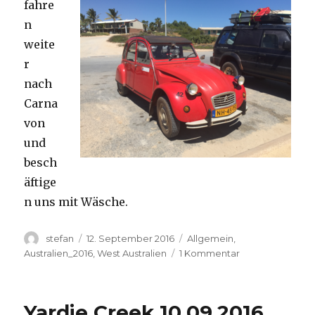
fahre
n
weite
r
nach
Carna
von
und
besch
äftige
n uns mit Wäsche.
Autor
Veröffentlicht
Kategorien
stefan
12. September 2016
Allgemein
,
am
zu
Australien_2016
,
West Australien
1 Kommentar
Carnavon
11.09.2016
Yardie Creek 10.09.2016