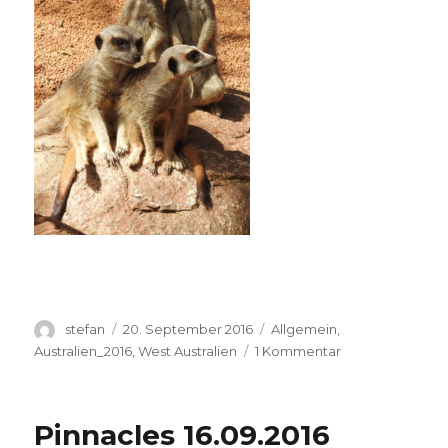
Autor
Veröffentlicht
Kategorien
stefan
20. September 2016
Allgemein
,
am
zu
Australien_2016
,
West Australien
1 Kommentar
Perth
Zoo
20.09.2016
Pinnacles 16.09.2016