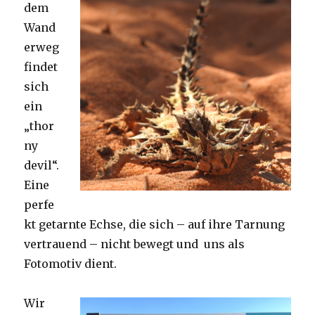
dem
Wand
erweg
findet
sich
ein
„thor
ny
devil“.
Eine
perfe
kt getarnte Echse, die sich – auf ihre Tarnung
vertrauend – nicht bewegt und uns als
Fotomotiv dient.
Wir