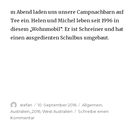
m Abend laden uns unsere Campnachbarn auf
Tee ein. Helen und Michel leben seit 1996 in
diesem „Wohnmobil“. Er ist Schreiner und hat
einen ausgedienten Schulbus umgebaut.
Autor
Veröffentlicht
Kategorien
stefan
10. September 2016
Allgemein
,
am
Australien_2016
,
West Australien
Schreibe einen
zu
Kommentar
Yardie
Creek
10.09.2016