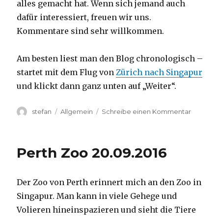
alles gemacht hat. Wenn sich jemand auch
dafür interessiert, freuen wir uns.
Kommentare sind sehr willkommen.
Am besten liest man den Blog chronologisch –
startet mit dem Flug von
Zürich nach Singapur
und klickt dann ganz unten auf „Weiter“.
Autor
Kategorien
zu
stefan
Allgemein
Schreibe einen Kommentar
Australie
2016
–
Perth Zoo 20.09.2016
von
Darwin
nach
Der Zoo von Perth erinnert mich an den Zoo in
Perth
Singapur. Man kann in viele Gehege und
Volieren hineinspazieren und sieht die Tiere