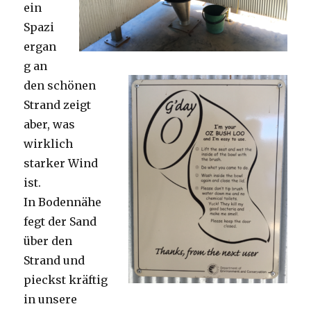
ein
Spazi
ergan
g an
den schönen
Strand zeigt
aber, was
wirklich
starker Wind
ist.
In Bodennähe
fegt der Sand
über den
Strand und
pieckst kräftig
in unsere