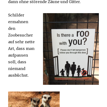
dann ohne störende Zäune und Gitter.
Schilder
ermahnen
den
Zoobesucher
auf sehr nette
Art, dass man
aufpassen
soll, dass
niemand
ausbüchst.