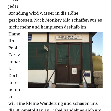
jeder
Brandung wird Wasser in die Höhe
geschossen. Nach Monkey Mia schaffen wir es
nicht mehr und kampieren deshalb im
Hame
lin
Pool
Carav
anpar
k.
Dort
unter
nehm
en
wir eine kleine Wanderung und schauen uns
die Stromatoliten an. Dabei handelt es sich um