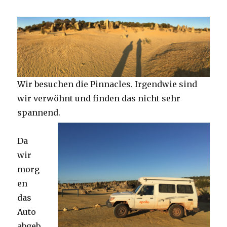
Wir besuchen die Pinnacles. Irgendwie sind
wir verwöhnt und finden das nicht sehr
spannend.
Da
wir
morg
en
das
Auto
abgeb