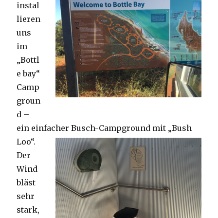
instal
lieren
uns
im
„Bottl
e bay“
Camp
groun
d –
ein einfacher Busch-Campground mit „Bush
Loo“.
Der
Wind
bläst
sehr
stark,