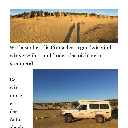
Wir besuchen die Pinnacles. Irgendwie sind
wir verwöhnt und finden das nicht sehr
spannend.
Da
wir
morg
en
das
Auto
abgeb