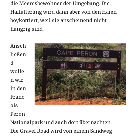
die Meeresbewohner der Umgebung. Die
Haifütterung wird dann aber von den Haien
boykottiert, weil sie anscheinend nicht
hungrig sind.
Ansch
ließen
d
wolle
n wir
in den
Franc
ois
Peron
Nationalpark und auch dort übernachten.
Die Gravel Road wird von einem Sandweg