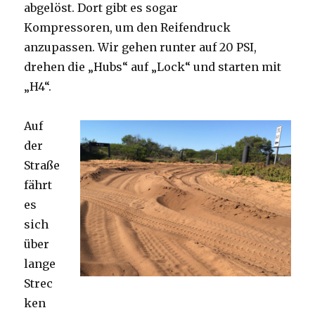
abgelöst. Dort gibt es sogar
Kompressoren, um den Reifendruck
anzupassen. Wir gehen runter auf 20 PSI,
drehen die „Hubs“ auf „Lock“ und starten mit
„H4“.
Auf
der
Straße
fährt
es
sich
über
lange
Strec
ken