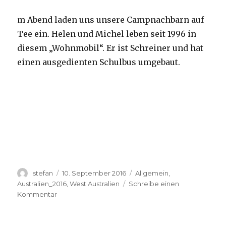
m Abend laden uns unsere Campnachbarn auf
Tee ein. Helen und Michel leben seit 1996 in
diesem „Wohnmobil“. Er ist Schreiner und hat
einen ausgedienten Schulbus umgebaut.
Autor
Veröffentlicht
Kategorien
stefan
10. September 2016
Allgemein
,
am
Australien_2016
,
West Australien
Schreibe einen
zu
Kommentar
Yardie
Creek
10.09.2016