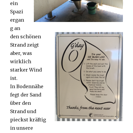
ein
Spazi
ergan
g an
den schönen
Strand zeigt
aber, was
wirklich
starker Wind
ist.
In Bodennähe
fegt der Sand
über den
Strand und
pieckst kräftig
in unsere