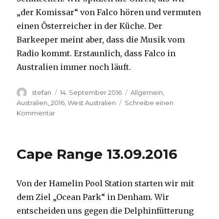
„der Komissar“ von Falco hören und vermuten
einen Österreicher in der Küche. Der
Barkeeper meint aber, dass die Musik vom
Radio kommt. Erstaunlich, dass Falco in
Australien immer noch läuft.
Autor
Veröffentlicht
Kategorien
stefan
14. September 2016
Allgemein
,
am
Australien_2016
,
West Australien
Schreibe einen
zu
Kommentar
Kalbarri
14.09.2016
Cape Range 13.09.2016
Von der Hamelin Pool Station starten wir mit
dem Ziel „Ocean Park“ in Denham. Wir
entscheiden uns gegen die Delphinfütterung