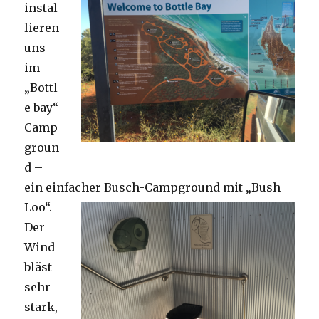
instal
lieren
uns
im
„Bottl
e bay“
Camp
groun
d –
ein einfacher Busch-Campground mit „Bush
Loo“.
Der
Wind
bläst
sehr
stark,