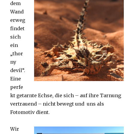
dem
Wand
erweg
findet
sich
ein
„thor
ny
devil“.
Eine
perfe
kt getarnte Echse, die sich – auf ihre Tarnung
vertrauend – nicht bewegt und uns als
Fotomotiv dient.
Wir