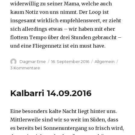
widerwillig zu seiner Mama, welche auch
kaum Notiz von uns nimmt. Der Loop ist
insgesamt wirklich empfehlenswert, er zieht
sich allerdings etwas – wir haben mit eher
flottem Tempo über drei Stunden gebraucht –
und eine Fliegennetz ist ein must have.
Autor
Veröffentlicht
Kategorien
Dagmar Erne
16. September 2016
Allgemein
am
zu
3 Kommentare
Kalbarri,
15.09.2016
Kalbarri 14.09.2016
Eine besonders kalte Nacht liegt hinter uns.
Mittlerweile sind wir so weit im Süden, dass
es bereits bei Sonnenuntergang so frisch wird,