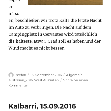
en
müss
en, beschließen wir trotz Kälte die letzte Nacht
im Auto zu verbringen. Die Nacht auf dem
Campingplatz in Cervantes wird tatsächlich
die kälteste. Etwa 5 Grad soll es haben und der
Wind macht es nicht besser.
Autor
Veröffentlicht
Kategorien
stefan
16. September 2016
Allgemein
,
am
Australien_2016
,
West Australien
Schreibe einen
zu
Kommentar
Pinnacles
16.09.2016
Kalbarri, 15.09.2016