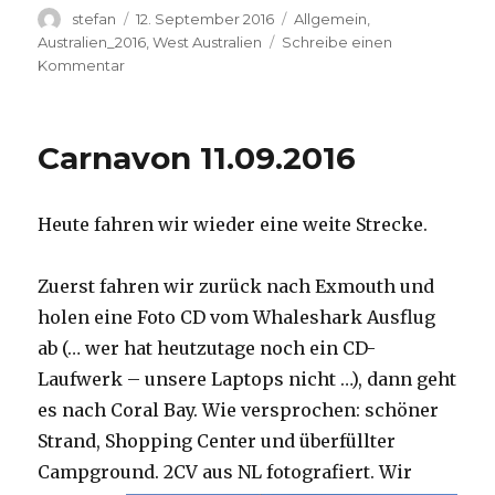
Autor
Veröffentlicht
Kategorien
stefan
12. September 2016
Allgemein
,
am
Australien_2016
,
West Australien
Schreibe einen
zu
Kommentar
Hamelin
Pool
12.09.2016
Carnavon 11.09.2016
Heute fahren wir wieder eine weite Strecke.
Zuerst fahren wir zurück nach Exmouth und
holen eine Foto CD vom Whaleshark Ausflug
ab (… wer hat heutzutage noch ein CD-
Laufwerk – unsere Laptops nicht …), dann geht
es nach Coral Bay. Wie versprochen: schöner
Strand, Shopping Center und überfüllter
Campground.
2CV aus NL fotografiert. Wir