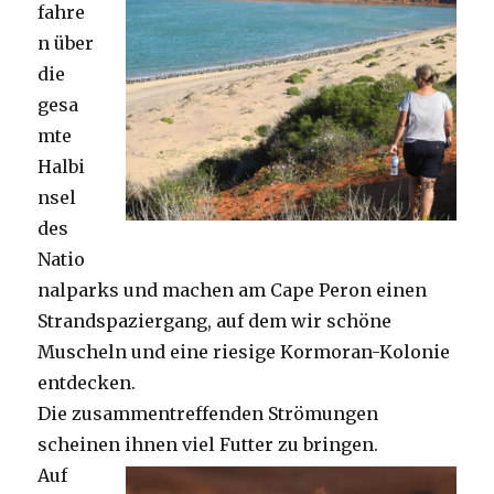
fahre
n über
die
gesa
mte
Halbi
nsel
des
Natio
nalparks und machen am Cape Peron einen
Strandspaziergang, auf dem wir schöne
Muscheln und eine riesige Kormoran-Kolonie
entdecken.
Die zusammentreffenden Strömungen
scheinen ihnen viel Futter zu bringen.
Auf