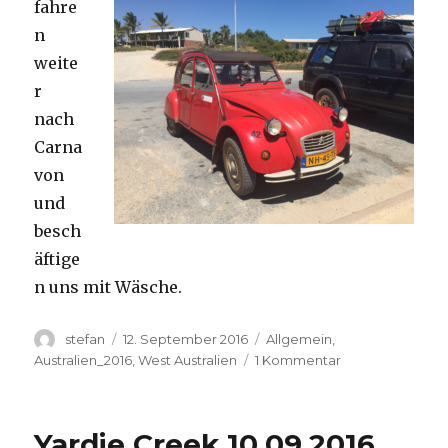
fahre
n
weite
r
nach
Carna
von
und
besch
äftige
n uns mit Wäsche.
Autor
Veröffentlicht
Kategorien
stefan
12. September 2016
Allgemein
,
am
zu
Australien_2016
,
West Australien
1 Kommentar
Carnavon
11.09.2016
Yardie Creek 10.09.2016