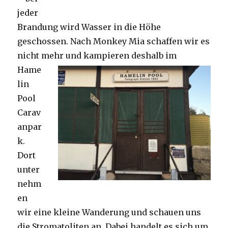
jeder
Brandung wird Wasser in die Höhe
geschossen. Nach Monkey Mia schaffen wir es
nicht mehr und kampieren deshalb im
Hame
lin
Pool
Carav
anpar
k.
Dort
unter
nehm
en
wir eine kleine Wanderung und schauen uns
die Stromatoliten an. Dabei handelt es sich um