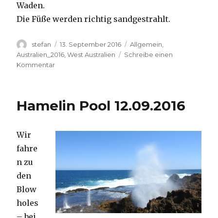
Waden.
Die Füße werden richtig sandgestrahlt.
Autor
Veröffentlicht
Kategorien
stefan
13. September 2016
Allgemein
,
am
Australien_2016
,
West Australien
Schreibe einen
zu
Kommentar
Cape
Range
13.09.2016
Hamelin Pool 12.09.2016
Wir
fahre
n zu
den
Blow
holes
– bei