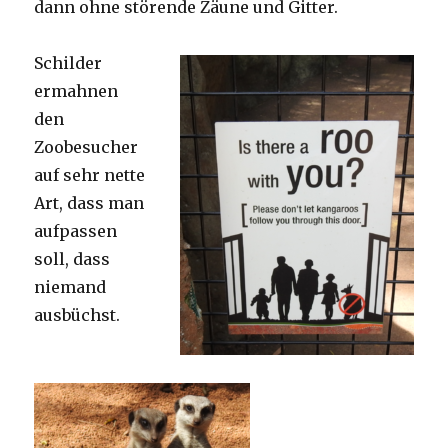
dann ohne störende Zäune und Gitter.
Schilder
ermahnen
den
Zoobesucher
auf sehr nette
Art, dass man
aufpassen
soll, dass
niemand
ausbüchst.