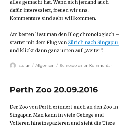
alles gemacht hat. Wenn sich jemand auch
dafür interessiert, freuen wir uns.
Kommentare sind sehr willkommen.
Am besten liest man den Blog chronologisch –
startet mit dem Flug von
Zürich nach Singapur
und klickt dann ganz unten auf „Weiter“.
Autor
Kategorien
zu
stefan
Allgemein
Schreibe einen Kommentar
Australie
2016
–
Perth Zoo 20.09.2016
von
Darwin
nach
Der Zoo von Perth erinnert mich an den Zoo in
Perth
Singapur. Man kann in viele Gehege und
Volieren hineinspazieren und sieht die Tiere