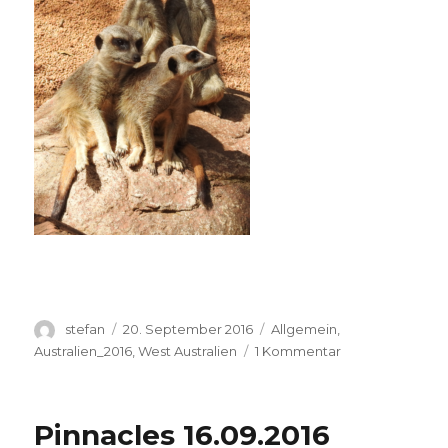
Autor
Veröffentlicht
Kategorien
stefan
20. September 2016
Allgemein
,
am
zu
Australien_2016
,
West Australien
1 Kommentar
Perth
Zoo
20.09.2016
Pinnacles 16.09.2016