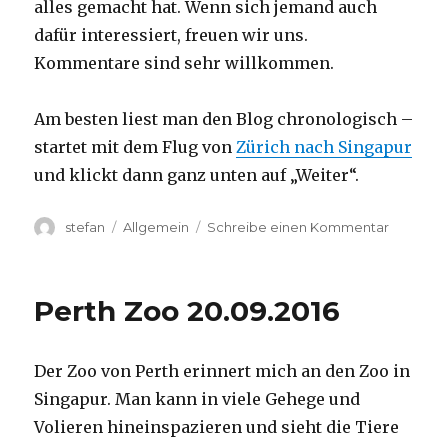
alles gemacht hat. Wenn sich jemand auch
dafür interessiert, freuen wir uns.
Kommentare sind sehr willkommen.
Am besten liest man den Blog chronologisch –
startet mit dem Flug von
Zürich nach Singapur
und klickt dann ganz unten auf „Weiter“.
Autor
Kategorien
zu
stefan
Allgemein
Schreibe einen Kommentar
Australie
2016
–
Perth Zoo 20.09.2016
von
Darwin
nach
Der Zoo von Perth erinnert mich an den Zoo in
Perth
Singapur. Man kann in viele Gehege und
Volieren hineinspazieren und sieht die Tiere