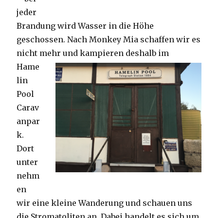
jeder
Brandung wird Wasser in die Höhe
geschossen. Nach Monkey Mia schaffen wir es
nicht mehr und kampieren deshalb im
Hame
lin
Pool
Carav
anpar
k.
Dort
unter
nehm
en
wir eine kleine Wanderung und schauen uns
die Stromatoliten an. Dabei handelt es sich um