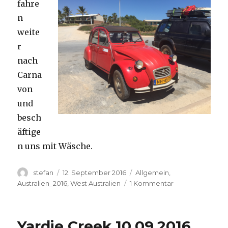
fahre
n
weite
r
nach
Carna
von
und
besch
äftige
n uns mit Wäsche.
Autor
Veröffentlicht
Kategorien
stefan
12. September 2016
Allgemein
,
am
zu
Australien_2016
,
West Australien
1 Kommentar
Carnavon
11.09.2016
Yardie Creek 10.09.2016