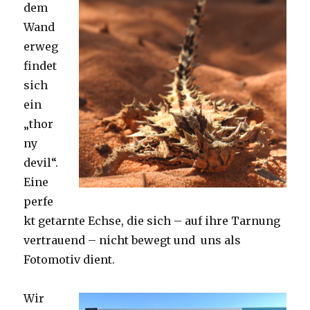
dem
Wand
erweg
findet
sich
ein
„thor
ny
devil“.
Eine
perfe
kt getarnte Echse, die sich – auf ihre Tarnung
vertrauend – nicht bewegt und uns als
Fotomotiv dient.
Wir