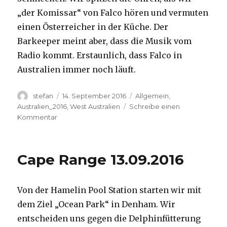
„der Komissar“ von Falco hören und vermuten
einen Österreicher in der Küche. Der
Barkeeper meint aber, dass die Musik vom
Radio kommt. Erstaunlich, dass Falco in
Australien immer noch läuft.
Autor
Veröffentlicht
Kategorien
stefan
14. September 2016
Allgemein
,
am
Australien_2016
,
West Australien
Schreibe einen
zu
Kommentar
Kalbarri
14.09.2016
Cape Range 13.09.2016
Von der Hamelin Pool Station starten wir mit
dem Ziel „Ocean Park“ in Denham. Wir
entscheiden uns gegen die Delphinfütterung