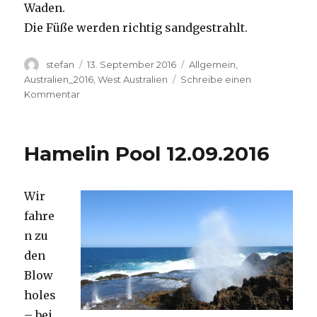
Waden.
Die Füße werden richtig sandgestrahlt.
Autor
Veröffentlicht
Kategorien
stefan
13. September 2016
Allgemein
,
am
Australien_2016
,
West Australien
Schreibe einen
zu
Kommentar
Cape
Range
13.09.2016
Hamelin Pool 12.09.2016
Wir
fahre
n zu
den
Blow
holes
– bei