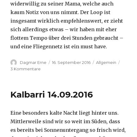
widerwillig zu seiner Mama, welche auch
kaum Notiz von uns nimmt. Der Loop ist
insgesamt wirklich empfehlenswert, er zieht
sich allerdings etwas – wir haben mit eher
flottem Tempo über drei Stunden gebraucht –
und eine Fliegennetz ist ein must have.
Autor
Veröffentlicht
Kategorien
Dagmar Erne
16. September 2016
Allgemein
am
zu
3 Kommentare
Kalbarri,
15.09.2016
Kalbarri 14.09.2016
Eine besonders kalte Nacht liegt hinter uns.
Mittlerweile sind wir so weit im Süden, dass
es bereits bei Sonnenuntergang so frisch wird,