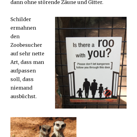
dann ohne störende Zäune und Gitter.
Schilder
ermahnen
den
Zoobesucher
auf sehr nette
Art, dass man
aufpassen
soll, dass
niemand
ausbüchst.