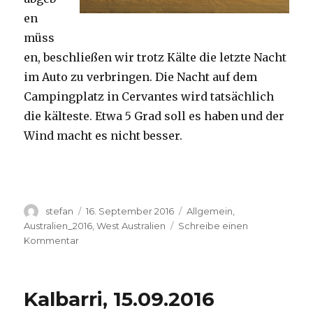
en
müss
en, beschließen wir trotz Kälte die letzte Nacht
im Auto zu verbringen. Die Nacht auf dem
Campingplatz in Cervantes wird tatsächlich
die kälteste. Etwa 5 Grad soll es haben und der
Wind macht es nicht besser.
Autor
Veröffentlicht
Kategorien
stefan
16. September 2016
Allgemein
,
am
Australien_2016
,
West Australien
Schreibe einen
zu
Kommentar
Pinnacles
16.09.2016
Kalbarri, 15.09.2016