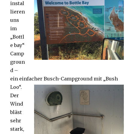
instal
lieren
uns
im
„Bottl
e bay“
Camp
groun
d –
ein einfacher Busch-Campground mit „Bush
Loo“.
Der
Wind
bläst
sehr
stark,