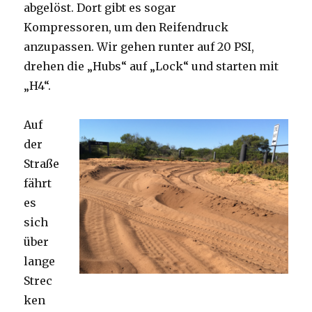
abgelöst. Dort gibt es sogar
Kompressoren, um den Reifendruck
anzupassen. Wir gehen runter auf 20 PSI,
drehen die „Hubs“ auf „Lock“ und starten mit
„H4“.
Auf
der
Straße
fährt
es
sich
über
lange
Strec
ken