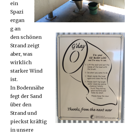
ein
Spazi
ergan
g an
den schönen
Strand zeigt
aber, was
wirklich
starker Wind
ist.
In Bodennähe
fegt der Sand
über den
Strand und
pieckst kräftig
in unsere