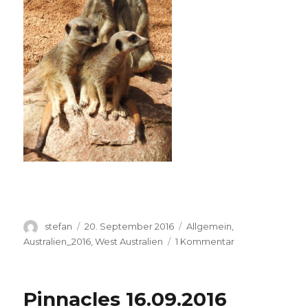
Autor
Veröffentlicht
Kategorien
stefan
20. September 2016
Allgemein
,
am
zu
Australien_2016
,
West Australien
1 Kommentar
Perth
Zoo
20.09.2016
Pinnacles 16.09.2016