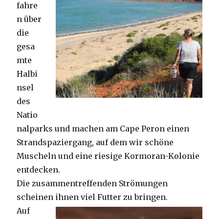
fahre
n über
die
gesa
mte
Halbi
nsel
des
Natio
nalparks und machen am Cape Peron einen
Strandspaziergang, auf dem wir schöne
Muscheln und eine riesige Kormoran-Kolonie
entdecken.
Die zusammentreffenden Strömungen
scheinen ihnen viel Futter zu bringen.
Auf