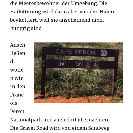
die Meeresbewohner der Umgebung. Die
Haifütterung wird dann aber von den Haien
boykottiert, weil sie anscheinend nicht
hungrig sind.
Ansch
ließen
d
wolle
n wir
in den
Franc
ois
Peron
Nationalpark und auch dort übernachten.
Die Gravel Road wird von einem Sandweg