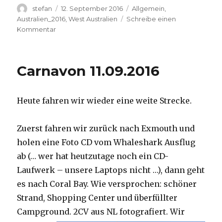
Autor
Veröffentlicht
Kategorien
stefan
12. September 2016
Allgemein
,
am
Australien_2016
,
West Australien
Schreibe einen
zu
Kommentar
Hamelin
Pool
12.09.2016
Carnavon 11.09.2016
Heute fahren wir wieder eine weite Strecke.
Zuerst fahren wir zurück nach Exmouth und
holen eine Foto CD vom Whaleshark Ausflug
ab (… wer hat heutzutage noch ein CD-
Laufwerk – unsere Laptops nicht …), dann geht
es nach Coral Bay. Wie versprochen: schöner
Strand, Shopping Center und überfüllter
Campground.
2CV aus NL fotografiert. Wir