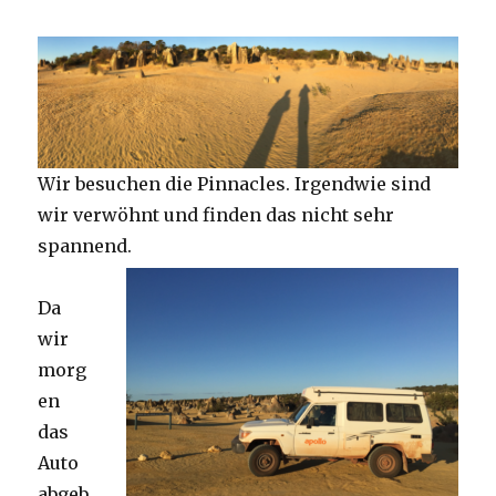
Wir besuchen die Pinnacles. Irgendwie sind
wir verwöhnt und finden das nicht sehr
spannend.
Da
wir
morg
en
das
Auto
abgeb