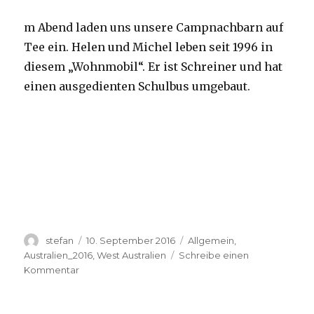
m Abend laden uns unsere Campnachbarn auf
Tee ein. Helen und Michel leben seit 1996 in
diesem „Wohnmobil“. Er ist Schreiner und hat
einen ausgedienten Schulbus umgebaut.
Autor
Veröffentlicht
Kategorien
stefan
10. September 2016
Allgemein
,
am
Australien_2016
,
West Australien
Schreibe einen
zu
Kommentar
Yardie
Creek
10.09.2016