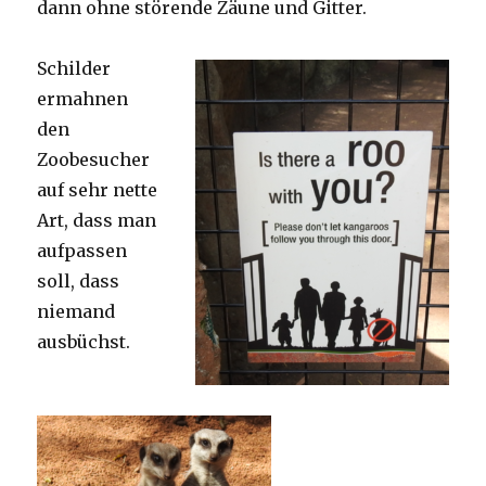
dann ohne störende Zäune und Gitter.
Schilder
ermahnen
den
Zoobesucher
auf sehr nette
Art, dass man
aufpassen
soll, dass
niemand
ausbüchst.