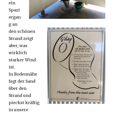
ein
Spazi
ergan
g an
den schönen
Strand zeigt
aber, was
wirklich
starker Wind
ist.
In Bodennähe
fegt der Sand
über den
Strand und
pieckst kräftig
in unsere