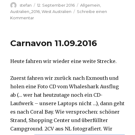
Autor
Veröffentlicht
Kategorien
stefan
12. September 2016
Allgemein
,
am
Australien_2016
,
West Australien
Schreibe einen
zu
Kommentar
Hamelin
Pool
12.09.2016
Carnavon 11.09.2016
Heute fahren wir wieder eine weite Strecke.
Zuerst fahren wir zurück nach Exmouth und
holen eine Foto CD vom Whaleshark Ausflug
ab (… wer hat heutzutage noch ein CD-
Laufwerk – unsere Laptops nicht …), dann geht
es nach Coral Bay. Wie versprochen: schöner
Strand, Shopping Center und überfüllter
Campground.
2CV aus NL fotografiert. Wir