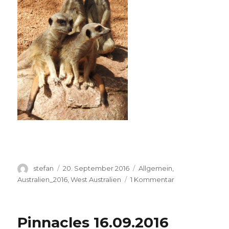
Autor
Veröffentlicht
Kategorien
stefan
20. September 2016
Allgemein
,
am
zu
Australien_2016
,
West Australien
1 Kommentar
Perth
Zoo
20.09.2016
Pinnacles 16.09.2016