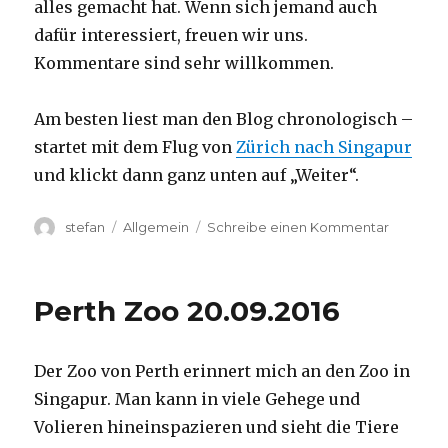
alles gemacht hat. Wenn sich jemand auch
dafür interessiert, freuen wir uns.
Kommentare sind sehr willkommen.
Am besten liest man den Blog chronologisch –
startet mit dem Flug von
Zürich nach Singapur
und klickt dann ganz unten auf „Weiter“.
Autor
Kategorien
zu
stefan
Allgemein
Schreibe einen Kommentar
Australie
2016
–
Perth Zoo 20.09.2016
von
Darwin
nach
Der Zoo von Perth erinnert mich an den Zoo in
Perth
Singapur. Man kann in viele Gehege und
Volieren hineinspazieren und sieht die Tiere