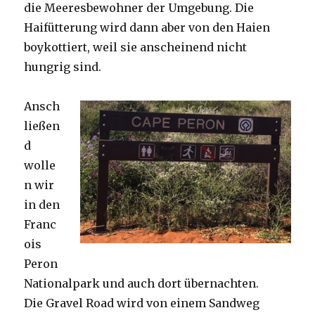
die Meeresbewohner der Umgebung. Die
Haifütterung wird dann aber von den Haien
boykottiert, weil sie anscheinend nicht
hungrig sind.
Ansch
ließen
d
wolle
n wir
in den
Franc
ois
Peron
Nationalpark und auch dort übernachten.
Die Gravel Road wird von einem Sandweg