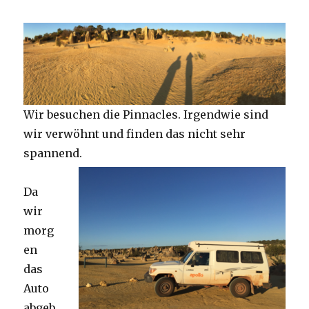
Wir besuchen die Pinnacles. Irgendwie sind
wir verwöhnt und finden das nicht sehr
spannend.
Da
wir
morg
en
das
Auto
abgeb