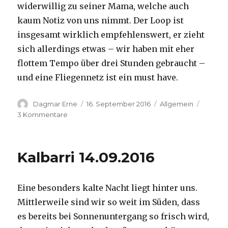
widerwillig zu seiner Mama, welche auch
kaum Notiz von uns nimmt. Der Loop ist
insgesamt wirklich empfehlenswert, er zieht
sich allerdings etwas – wir haben mit eher
flottem Tempo über drei Stunden gebraucht –
und eine Fliegennetz ist ein must have.
Autor
Veröffentlicht
Kategorien
Dagmar Erne
16. September 2016
Allgemein
am
zu
3 Kommentare
Kalbarri,
15.09.2016
Kalbarri 14.09.2016
Eine besonders kalte Nacht liegt hinter uns.
Mittlerweile sind wir so weit im Süden, dass
es bereits bei Sonnenuntergang so frisch wird,