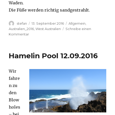
Waden.
Die Füße werden richtig sandgestrahlt.
Autor
Veröffentlicht
Kategorien
stefan
13. September 2016
Allgemein
,
am
Australien_2016
,
West Australien
Schreibe einen
zu
Kommentar
Cape
Range
13.09.2016
Hamelin Pool 12.09.2016
Wir
fahre
n zu
den
Blow
holes
– bei