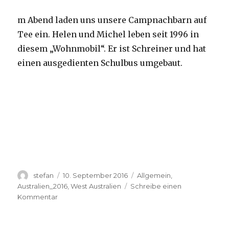
m Abend laden uns unsere Campnachbarn auf
Tee ein. Helen und Michel leben seit 1996 in
diesem „Wohnmobil“. Er ist Schreiner und hat
einen ausgedienten Schulbus umgebaut.
Autor
Veröffentlicht
Kategorien
stefan
10. September 2016
Allgemein
,
am
Australien_2016
,
West Australien
Schreibe einen
zu
Kommentar
Yardie
Creek
10.09.2016