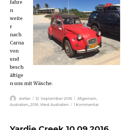
fahre
n
weite
r
nach
Carna
von
und
besch
äftige
n uns mit Wäsche.
Autor
Veröffentlicht
Kategorien
stefan
12. September 2016
Allgemein
,
am
zu
Australien_2016
,
West Australien
1 Kommentar
Carnavon
11.09.2016
Yardie Creek 10.09.2016