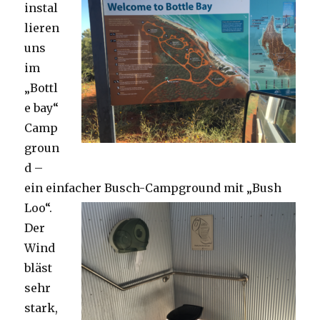
instal
lieren
uns
im
„Bottl
e bay“
Camp
groun
d –
ein einfacher Busch-Campground mit „Bush
Loo“.
Der
Wind
bläst
sehr
stark,