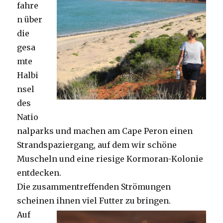
fahre
n über
die
gesa
mte
Halbi
nsel
des
Natio
nalparks und machen am Cape Peron einen
Strandspaziergang, auf dem wir schöne
Muscheln und eine riesige Kormoran-Kolonie
entdecken.
Die zusammentreffenden Strömungen
scheinen ihnen viel Futter zu bringen.
Auf