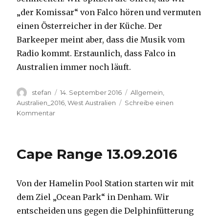
„der Komissar“ von Falco hören und vermuten
einen Österreicher in der Küche. Der
Barkeeper meint aber, dass die Musik vom
Radio kommt. Erstaunlich, dass Falco in
Australien immer noch läuft.
Autor
Veröffentlicht
Kategorien
stefan
14. September 2016
Allgemein
,
am
Australien_2016
,
West Australien
Schreibe einen
zu
Kommentar
Kalbarri
14.09.2016
Cape Range 13.09.2016
Von der Hamelin Pool Station starten wir mit
dem Ziel „Ocean Park“ in Denham. Wir
entscheiden uns gegen die Delphinfütterung