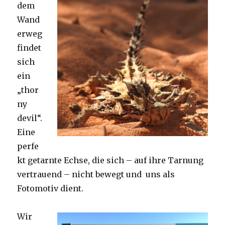
dem
Wand
erweg
findet
sich
ein
„thor
ny
devil“.
Eine
perfe
kt getarnte Echse, die sich – auf ihre Tarnung
vertrauend – nicht bewegt und uns als
Fotomotiv dient.
Wir