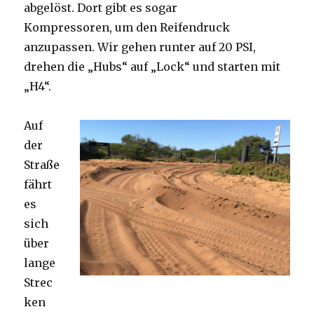
abgelöst. Dort gibt es sogar
Kompressoren, um den Reifendruck
anzupassen. Wir gehen runter auf 20 PSI,
drehen die „Hubs“ auf „Lock“ und starten mit
„H4“.
Auf
der
Straße
fährt
es
sich
über
lange
Strec
ken