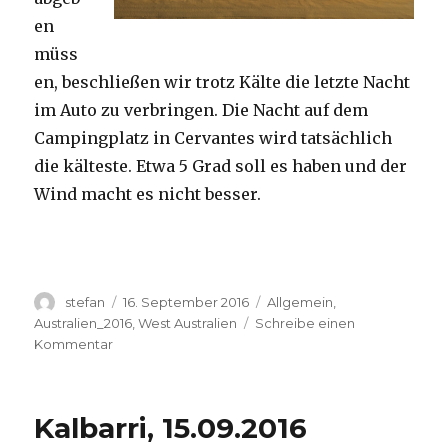
en
müss
en, beschließen wir trotz Kälte die letzte Nacht
im Auto zu verbringen. Die Nacht auf dem
Campingplatz in Cervantes wird tatsächlich
die kälteste. Etwa 5 Grad soll es haben und der
Wind macht es nicht besser.
Autor
Veröffentlicht
Kategorien
stefan
16. September 2016
Allgemein
,
am
Australien_2016
,
West Australien
Schreibe einen
zu
Kommentar
Pinnacles
16.09.2016
Kalbarri, 15.09.2016