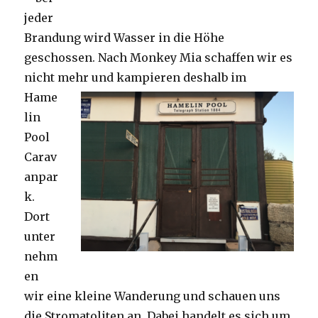
jeder
Brandung wird Wasser in die Höhe
geschossen. Nach Monkey Mia schaffen wir es
nicht mehr und kampieren deshalb im
Hame
lin
Pool
Carav
anpar
k.
Dort
unter
nehm
en
wir eine kleine Wanderung und schauen uns
die Stromatoliten an. Dabei handelt es sich um