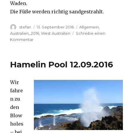
Waden.
Die Füße werden richtig sandgestrahlt.
Autor
Veröffentlicht
Kategorien
stefan
13. September 2016
Allgemein
,
am
Australien_2016
,
West Australien
Schreibe einen
zu
Kommentar
Cape
Range
13.09.2016
Hamelin Pool 12.09.2016
Wir
fahre
n zu
den
Blow
holes
– bei