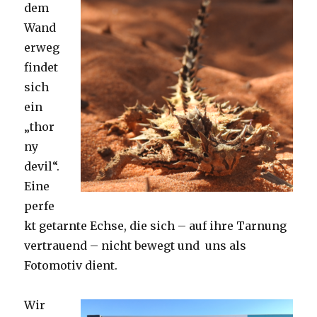
dem
Wand
erweg
findet
sich
ein
„thor
ny
devil“.
Eine
perfe
kt getarnte Echse, die sich – auf ihre Tarnung
vertrauend – nicht bewegt und uns als
Fotomotiv dient.
Wir