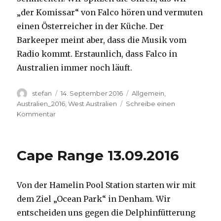
„der Komissar“ von Falco hören und vermuten
einen Österreicher in der Küche. Der
Barkeeper meint aber, dass die Musik vom
Radio kommt. Erstaunlich, dass Falco in
Australien immer noch läuft.
Autor
Veröffentlicht
Kategorien
stefan
14. September 2016
Allgemein
,
am
Australien_2016
,
West Australien
Schreibe einen
zu
Kommentar
Kalbarri
14.09.2016
Cape Range 13.09.2016
Von der Hamelin Pool Station starten wir mit
dem Ziel „Ocean Park“ in Denham. Wir
entscheiden uns gegen die Delphinfütterung