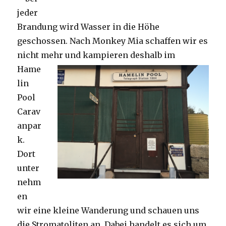
jeder
Brandung wird Wasser in die Höhe
geschossen. Nach Monkey Mia schaffen wir es
nicht mehr und kampieren deshalb im
Hame
lin
Pool
Carav
anpar
k.
Dort
unter
nehm
en
wir eine kleine Wanderung und schauen uns
die Stromatoliten an. Dabei handelt es sich um