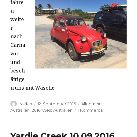
fahre
n
weite
r
nach
Carna
von
und
besch
äftige
n uns mit Wäsche.
Autor
Veröffentlicht
Kategorien
stefan
12. September 2016
Allgemein
,
am
zu
Australien_2016
,
West Australien
1 Kommentar
Carnavon
11.09.2016
Yardie Creek 10.09.2016