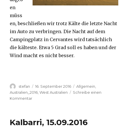
en
müss
en, beschließen wir trotz Kälte die letzte Nacht
im Auto zu verbringen. Die Nacht auf dem
Campingplatz in Cervantes wird tatsächlich
die kälteste. Etwa 5 Grad soll es haben und der
Wind macht es nicht besser.
Autor
Veröffentlicht
Kategorien
stefan
16. September 2016
Allgemein
,
am
Australien_2016
,
West Australien
Schreibe einen
zu
Kommentar
Pinnacles
16.09.2016
Kalbarri, 15.09.2016