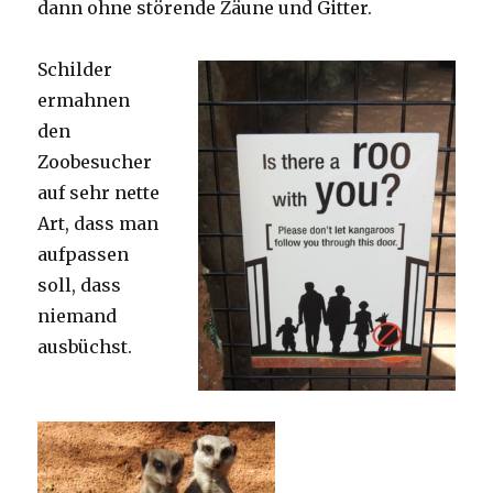
dann ohne störende Zäune und Gitter.
Schilder
ermahnen
den
Zoobesucher
auf sehr nette
Art, dass man
aufpassen
soll, dass
niemand
ausbüchst.