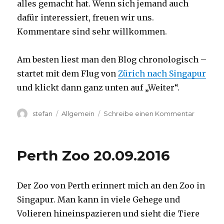
alles gemacht hat. Wenn sich jemand auch
dafür interessiert, freuen wir uns.
Kommentare sind sehr willkommen.
Am besten liest man den Blog chronologisch –
startet mit dem Flug von
Zürich nach Singapur
und klickt dann ganz unten auf „Weiter“.
Autor
Kategorien
zu
stefan
Allgemein
Schreibe einen Kommentar
Australie
2016
–
Perth Zoo 20.09.2016
von
Darwin
nach
Der Zoo von Perth erinnert mich an den Zoo in
Perth
Singapur. Man kann in viele Gehege und
Volieren hineinspazieren und sieht die Tiere