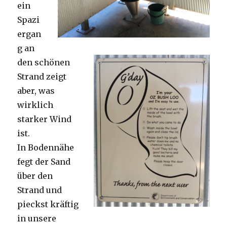
ein
Spazi
ergan
g an
den schönen
Strand zeigt
aber, was
wirklich
starker Wind
ist.
In Bodennähe
fegt der Sand
über den
Strand und
pieckst kräftig
in unsere