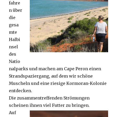
fahre
n über
die
gesa
mte
Halbi
nsel
des
Natio
nalparks und machen am Cape Peron einen
Strandspaziergang, auf dem wir schöne
Muscheln und eine riesige Kormoran-Kolonie
entdecken.
Die zusammentreffenden Strömungen
scheinen ihnen viel Futter zu bringen.
Auf