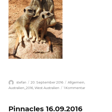
Autor
Veröffentlicht
Kategorien
stefan
20. September 2016
Allgemein
,
am
zu
Australien_2016
,
West Australien
1 Kommentar
Perth
Zoo
20.09.2016
Pinnacles 16.09.2016