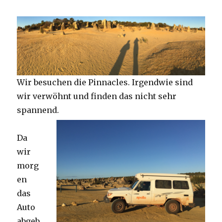
Wir besuchen die Pinnacles. Irgendwie sind
wir verwöhnt und finden das nicht sehr
spannend.
Da
wir
morg
en
das
Auto
abgeb