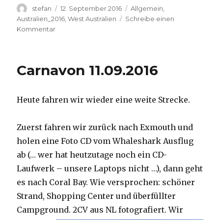
Autor
Veröffentlicht
Kategorien
stefan
12. September 2016
Allgemein
,
am
Australien_2016
,
West Australien
Schreibe einen
zu
Kommentar
Hamelin
Pool
12.09.2016
Carnavon 11.09.2016
Heute fahren wir wieder eine weite Strecke.
Zuerst fahren wir zurück nach Exmouth und
holen eine Foto CD vom Whaleshark Ausflug
ab (… wer hat heutzutage noch ein CD-
Laufwerk – unsere Laptops nicht …), dann geht
es nach Coral Bay. Wie versprochen: schöner
Strand, Shopping Center und überfüllter
Campground.
2CV aus NL fotografiert. Wir