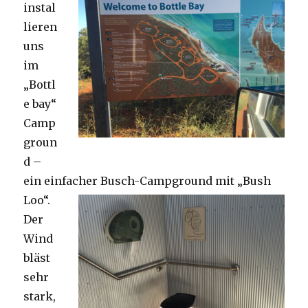
instal
lieren
uns
im
„Bottl
e bay“
Camp
groun
d –
ein einfacher Busch-Campground mit „Bush
Loo“.
Der
Wind
bläst
sehr
stark,