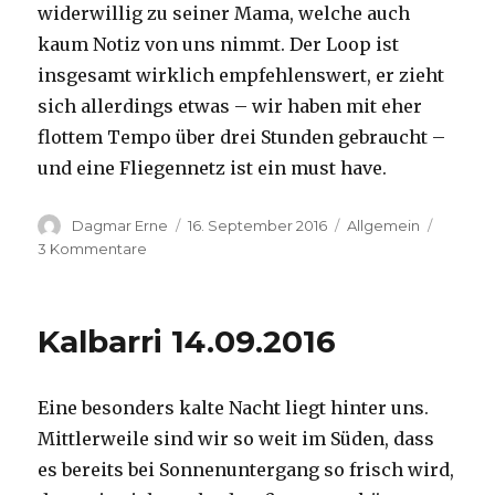
widerwillig zu seiner Mama, welche auch
kaum Notiz von uns nimmt. Der Loop ist
insgesamt wirklich empfehlenswert, er zieht
sich allerdings etwas – wir haben mit eher
flottem Tempo über drei Stunden gebraucht –
und eine Fliegennetz ist ein must have.
Autor
Veröffentlicht
Kategorien
Dagmar Erne
16. September 2016
Allgemein
am
zu
3 Kommentare
Kalbarri,
15.09.2016
Kalbarri 14.09.2016
Eine besonders kalte Nacht liegt hinter uns.
Mittlerweile sind wir so weit im Süden, dass
es bereits bei Sonnenuntergang so frisch wird,