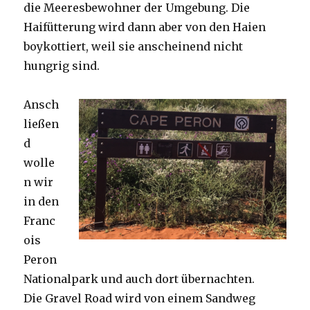
die Meeresbewohner der Umgebung. Die
Haifütterung wird dann aber von den Haien
boykottiert, weil sie anscheinend nicht
hungrig sind.
Ansch
ließen
d
wolle
n wir
in den
Franc
ois
Peron
Nationalpark und auch dort übernachten.
Die Gravel Road wird von einem Sandweg