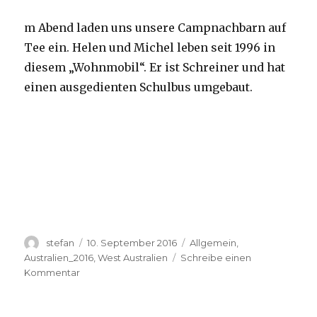
m Abend laden uns unsere Campnachbarn auf
Tee ein. Helen und Michel leben seit 1996 in
diesem „Wohnmobil“. Er ist Schreiner und hat
einen ausgedienten Schulbus umgebaut.
Autor
Veröffentlicht
Kategorien
stefan
10. September 2016
Allgemein
,
am
Australien_2016
,
West Australien
Schreibe einen
zu
Kommentar
Yardie
Creek
10.09.2016