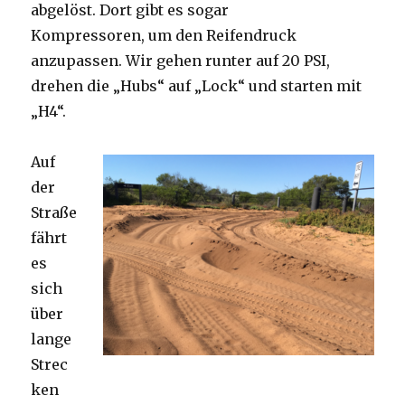
abgelöst. Dort gibt es sogar
Kompressoren, um den Reifendruck
anzupassen. Wir gehen runter auf 20 PSI,
drehen die „Hubs“ auf „Lock“ und starten mit
„H4“.
Auf
der
Straße
fährt
es
sich
über
lange
Strec
ken